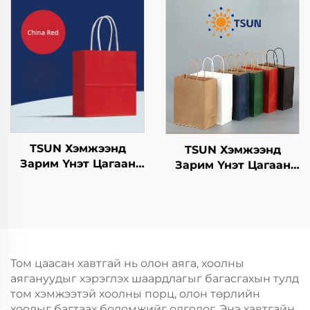
Нэмэлт Ур чадвараар
Нэмэлт Ур чадвараар
Шинэ Жил,
Шинэ Жил,
Кристмасийн Хоолын
Кристмасийн Хоолын
Пакинг Скрин Принт
Пакинг Скрин Принт
TSUN Хэмжээнд
TSUN Хэмжээнд
Зарим Үнэт Цагаан
Зарим Үнэт Цагаан
Хавtg Тасалгааны Баг
Хавtg Тасалгааны Баг
Скрин Принт Нэмэлт
Скрин Принт Нэмэлт
Ур чадвараар Шинэ
Ур чадвараар Шинэ
Жил, Кристмасийн
Жил, Кристмасийн
Хөдөлгөөнт Хоолын
Хөдөлгөөнт Хоолын
Пластик Пакинг
Пластик Пакинг
Том цаасан хавтгай нь олон аяга, хоолны
аягануудыг хэрэглэх шаардлагыг багасгахын тулд
том хэмжээтэй хоолны порц, олон төрлийн
хоолыг багтаах боломжийг олгодог. Энэ хавтгайн