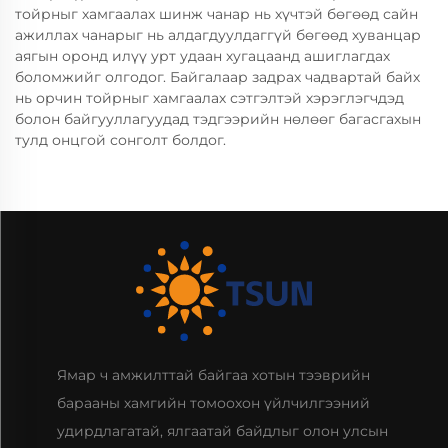
тойрныг хамгаалах шинж чанар нь хүчтэй бөгөөд сайн
ажиллах чанарыг нь алдагдуулдаггүй бөгөөд хуванцар
аягын оронд илүү урт удаан хугацаанд ашиглагдах
боломжийг олгодог. Байгалаар задрах чадвартай байх
нь орчин тойрныг хамгаалах сэтгэлтэй хэрэглэгчдэд
болон байгууллагуудад тэдгээрийн нөлөөг багасгахын
тулд онцгой сонголт болдог.
Ямар ч амжилттай байгаа хотын тээврийн
барааны хамгийн томоохон үйлчилгээний
удирдлагатай, ялгаатай байдлыг олон улсын