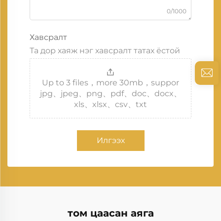
0/1000
Хавсралт
Та дор хаяж нэг хавсралт татах ёстой
Up to 3 files，more 30mb，suppor
jpg、jpeg、png、pdf、doc、docx、
xls、xlsx、csv、txt
Илгээх
том цаасан аяга