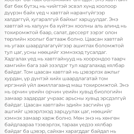
бат бөх бүтэц нь чийгтэй эсвэл хүнд хоолоор
дүүрэн байх үед ч хавтгай нарангүйгээр
халдаггүй, хугаралгүй байхыг харцуулдаг. Энэ
хавтгай нь халуун ба хүйтэн хоолны аль алинд нь
тохиромжтой баар, салат, дессерт зэрэг олон
төрлийн хоолыг багтааж болно. Цаасан хавтгай
нь угаах шаардлагагүйгээр ашиглах боломжтой
тул цаг, усны нөөцийг хэмнэхэд тусалдаг.
Хадгалах үед нь хавтгайнууд нь хоорондоо таарч
хамгийн бага зай эзэлдэг тул хадгалахад хялбар
байдаг. Том цаасан хавтгай нь цэвэрлэх ажлыг
хурдан, үр дүнтэй хийх шаардлагатай том
иргэний үйл ажиллагаанд маш тохиромжтой. Энэ
нь орчин үеийн орчин үеийн хувьд биологийн
замаар задардаг учраас арьсны хувьд эрсдэлгүй
байдаг. Цаасан хавтгайн эдийн засгийн үр
ашгийг цэвэрлэхэд зарцуулах цаг, нөөцийг
хэмнэх замаар харж болно. Мөн энэ нь хөнгөн
байдлаараа тээвэрлэх, тараах үедээ хялбар
байдаг ба цэвэр, сайхан харагддаг байдал нь