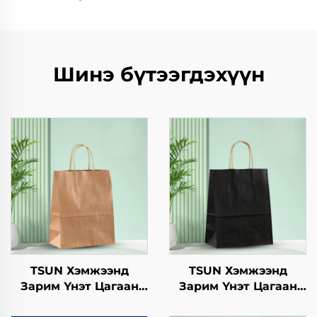
Шинэ бүтээгдэхүүн
TSUN Хэмжээнд
TSUN Хэмжээнд
Зарим Үнэт Цагаан
Зарим Үнэт Цагаан
Хавtg Тасалгааны Баг
Хавtg Тасалгааны Баг