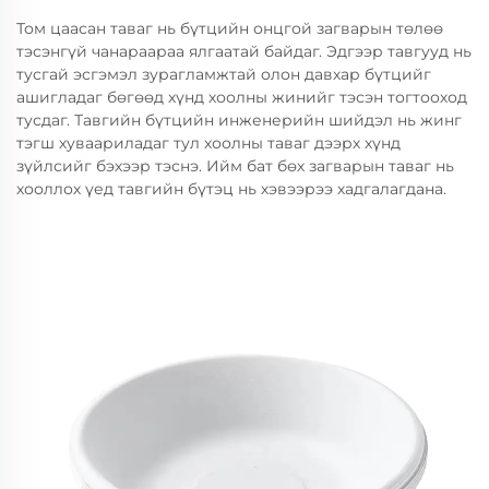
Том цаасан таваг нь бүтцийн онцгой загварын төлөө
тэсэнгүй чанараараа ялгаатай байдаг. Эдгээр тавгууд нь
тусгай эсгэмэл зурагламжтай олон давхар бүтцийг
ашигладаг бөгөөд хүнд хоолны жинийг тэсэн тогтооход
тусдаг. Тавгийн бүтцийн инженерийн шийдэл нь жинг
тэгш хуваариладаг тул хоолны таваг дээрх хүнд
зүйлсийг бэхээр тэснэ. Ийм бат бөх загварын таваг нь
хооллох үед тавгийн бүтэц нь хэвээрээ хадгалагдана.