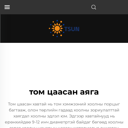
MN
том цаасан аяга
Том цаасан хавтай нь том хэмжээний хоолны порцыг
багтааж, олон төрлийн гадаад хоолны зориулалттай
хаягдал хоолны эдлэл юм. Эдгээр хавтайнууд нь
ерөнхийдөө 9-12 инч диаметртэй байдаг бөгөөд хоолны