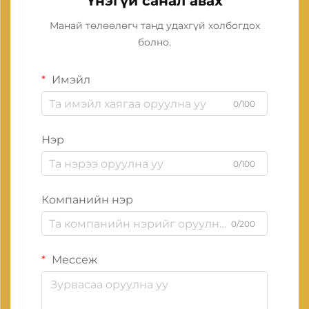
Үнэгүй санал авах
Манай төлөөлөгч танд удахгүй холбогдох
болно.
Имэйл
0/100
Нэр
0/100
Компанийн нэр
0/200
Мессеж