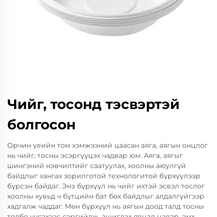
Чийг, тосонд тэсвэртэй
болгосон
Орчин үеийн том хэмжээний цаасан аяга, аягын онцлог
нь чийг, тосны эсэргүүцэх чадвар юм. Аяга, аягыг
шингэний нэвчилтийг саатуулах, хоолны аюулгүй
байдлыг хангах зорилготой технологитой бүрхүүлээр
бүрсэн байдаг. Энэ бүрхүүл нь чийг ихтэй эсвэл тослог
хоолны хувьд ч бүтцийн бат бөх байдлыг алдалгүйгээр
хадгалж чаддаг. Мөн бүрхүүл нь аягын доод талд тосны
толбо үүсэхээс сэргийлж, ашиглах явцад цэвэр, эмх