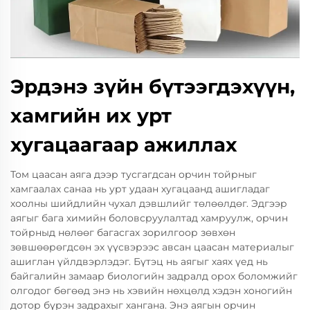
Эрдэнэ зүйн бүтээгдэхүүн,
хамгийн их урт
хугацаагаар ажиллах
Том цаасан аяга дээр тусгагдсан орчин тойрныг
хамгаалах санаа нь урт удаан хугацаанд ашигладаг
хоолны шийдлийн чухал дэвшлийг төлөөлдөг. Эдгээр
аягыг бага химийн боловсруулалтад хамруулж, орчин
тойрныд нөлөөг багасгах зорилгоор зөвхөн
зөвшөөрөгдсөн эх үүсвэрээс авсан цаасан материалыг
ашиглан үйлдвэрлэдэг. Бүтэц нь аягыг хаях үед нь
байгалийн замаар биологийн задралд орох боломжийг
олгодог бөгөөд энэ нь хэвийн нөхцөлд хэдэн хоногийн
дотор бүрэн задрахыг хангана. Энэ аягын орчин