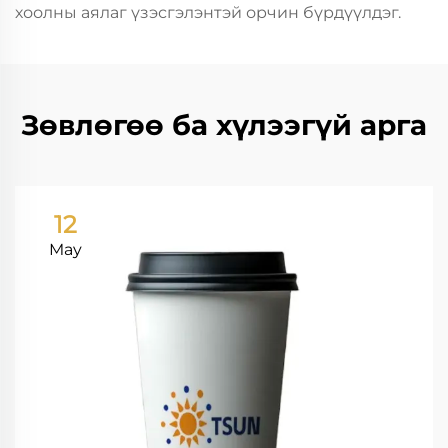
хоолны аялаг үзэсгэлэнтэй орчин бүрдүүлдэг.
Зөвлөгөө ба хүлээгүй арга
12
May