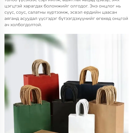
цэгцтэй харагдах боломжийг олгодог. Энэ онцлог нь
сүүс, соус, салатны хүртээмж, эсвэл ердийн цаасан
аяганд асуудал үүсгэдэг бүтээгдэхүүнийг өгөхөд онцгой
ач холбогдолтой.