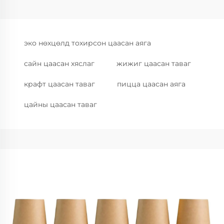
эко нөхцөлд тохирсон цаасан аяга
сайн цаасан хяслаг
жижиг цаасан таваг
крафт цаасан таваг
пицца цаасан аяга
цайны цаасан таваг