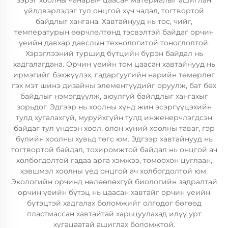
зэрэг хоолны чанарын цаасан материалыг ашиглан
үйлдвэрлэдэг тул онцгой хүч чадал, тогтвортой
байдлыг хангана. Хавтайнууд нь тос, чийг,
температурын өөрчлөлтөнд тэсвэлтэй байдаг орчин
үеийн давхар давслын технологитой тоноглолтой.
Хэрэглээний туршид бүтцийн бүрэн байдал нь
хадгалагдана. Орчин үеийн том цаасан хавтайнууд нь
ирмэгийг бэхжүүлэх, гадаргуугийн нарийн төмөрлөг
гэх мэт шинэ дизайны элементүүдийг оруулж, бат бөх
байдлыг нэмэгдүүлж, аюулгүй байлдлыг хангахыг
зорьдог. Эдгээр нь хоолны хүнд жин эсэргүүцэхийн
тулд хугалахгүй, муруйхгүйн тулд инженерчлэгдсэн
байдаг тул үндсэн хоол, олон хүний хоолны таваг, гэр
бүлийн хоолны хувьд төгс юм. Эдгээр хавтайнууд нь
тогтвортой байдал, тохиромжтой байдал нь онцгой ач
холбогдолтой гадаа арга хэмжээ, томоохон цуглаан,
хэвшмэл хоолны үед онцгой ач холбогдолтой юм.
Экологийн орчинд нөлөөлөхгүй биологийн задралтай
орчин үеийн бүтэц нь цаасан хавтайг орчин үеийн
бүтэцтэй хадгалах боломжийг олгодог бөгөөд
пластмассан хавтайтай харьцуулахад илүү урт
хугацаатай ашиглах боломжтой.