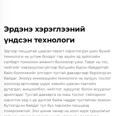
Эрдэнэ хэрэглээний
үндсэн технологи
Эдгээр пиццатай цаасан тавагт хэрэглэгдэх шим бүхий
технологи нь устаж болдог гэр ахуйн эд зүйлсийн
салбарт томоохон амжилт болохоор үзнэ. Таваг нь тос,
чийгийг нэвтрүүлэхгүйгээр бүтцийн бүрэн байдалтай
байх боломжийг олгодог тусгай давхаргаар бүрхэгдсэн
байдаг. Энэхүү инновацийн технологи нь халуун, тослог
хоолонд өртснөөр үүдэг хэвийн цаасан тавгийн
дутагдал, жишээлбэл, чийглэг, хуруулаг болох асуудлыг
арилгадаг. Тусгай давхарга нь маш тослог тэйлоринг
хэрэглэх үед ч үр дүнтэй байж чаддаг тусгайлан зохион
бүтээгдсэн байдаг тул бүх төрлийн пиццанд
тохиромжтой. Энэ шинж чанар нь хоол идэх туршлагыг