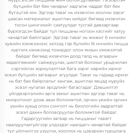
нүүрсэлсэн пиццаны жин болон дулааныг тэсвэрлэн
бүтцийн бат бөх чанарыг хадгалж чаддаг бат бөх
бүтэцтэй юм. Эдгээр таваг нь ихэвчлэн хоолны зэрэг
цаасан материалыг ашиглан хийдэг бөгөөд ихэвчлэн
тосон шингэхийг саатуулдаг тусгай давхаргаар
бүрхэгдсэн байдаг тул пиццаны ногоон хэсгийг хатуу
чанартай байлгадаг. Эдгээр таваг нь жижиг 6 инчийн
хувийн хэмжээнээс эхлээд гэр бүлийн 16 инчийн пицца
хүртэлх хэмжээнд тохирдог олон янзын хэмжээтэй
байдаг бөгөөд ихэвчлэн доод талд нь агаарын
хөдөлгөөнийг сайжруулах, шөлтэй болохыг урьдчилан
сэргийлэх зориулалттай бага зэрэг нарийн ирмэг
эсвэл бүтцийн загварыг агуулдаг. Таваг нь гадаад ирмэг
нь бат бөх байрлалыг хангаж, ашиглах явцад муруйх
эсвэл нугалах эрсдлийг багасгадаг. Дэвшилтэт
үйлдвэрлэлийн арга замыг ашиглан эдгээр таваг нь
микротоног дээж авах боломжтой, орчин үеийн орчин
үеийн хувьд олон сонголт нь биологийн задралтай
эсвэл дахин боловсруулах боломжтой байдаг.
Гадаргуугийн загвар нь пиццаныг тавагт
наалдуулахгүйгээр үлдээдэг наалдагч чанартай байдаг
тул үйлчилгээ үзүүлэх, хооллох нь цэвэрхэн туршлага