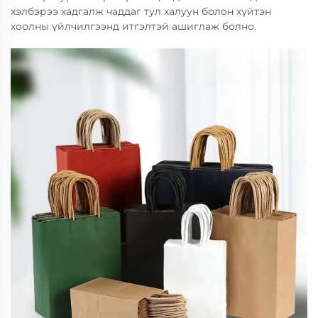
хэлбэрээ хадгалж чаддаг тул халуун болон хүйтэн
хоолны үйлчилгээнд итгэлтэй ашиглаж болно.