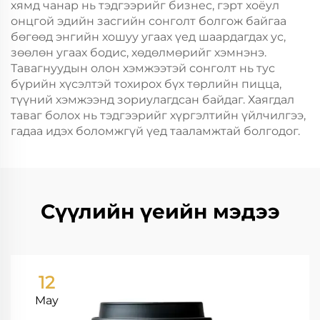
хямд чанар нь тэдгээрийг бизнес, гэрт хоёул
онцгой эдийн засгийн сонголт болгож байгаа
бөгөөд энгийн хошуу угаах үед шаардагдах ус,
зөөлөн угаах бодис, хөдөлмөрийг хэмнэнэ.
Тавагнуудын олон хэмжээтэй сонголт нь тус
бүрийн хүсэлтэй тохирох бүх төрлийн пицца,
түүний хэмжээнд зориулагдсан байдаг. Хаягдал
таваг болох нь тэдгээрийг хүргэлтийн үйлчилгээ,
гадаа идэх боломжгүй үед тааламжтай болгодог.
Сүүлийн үеийн мэдээ
12
May