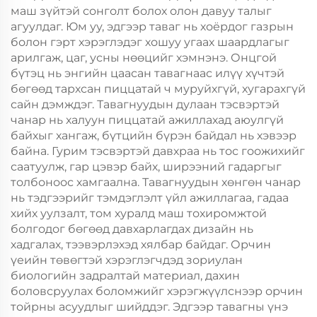
маш зүйтэй сонголт болох олон давуу талыг
агуулдаг. Юм уу, эдгээр таваг нь хоёрдог газрын
болон гэрт хэрэглэдэг хошуу угаах шаардлагыг
арилгаж, цаг, усны нөөцийг хэмнэнэ. Онцгой
бүтэц нь энгийн цаасан тавагнаас илүү хүчтэй
бөгөөд тархсан пиццатай ч муруйхгүй, хугарахгүй
сайн дэмждэг. Тавагнуудын дулаан тэсвэртэй
чанар нь халуун пиццатай ажиллахад аюулгүй
байхыг хангаж, бүтцийн бүрэн байдал нь хэвээр
байна. Гурим тэсвэртэй давхраа нь тос гоожихийг
саатуулж, гар цэвэр байх, ширээний гадаргыг
толбоноос хамгаална. Тавагнуудын хөнгөн чанар
нь тэдгээрийг тэмдэглэлт үйл ажиллагаа, гадаа
хийх уулзалт, том хуралд маш тохиромжтой
болгодог бөгөөд давхарлагдах дизайн нь
хадгалах, тээвэрлэхэд хялбар байдаг. Орчин
үеийн төвөгтэй хэрэглэгчдэд зориулан
биологийн задралтай материал, дахин
боловсруулах боломжийг хэрэгжүүлснээр орчин
тойрны асуудлыг шийддэг. Эдгээр тавагны үнэ