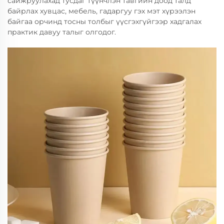
сайжруулахад тусдаг түүнчлэн тавгийн доод талд
байрлах хувцас, мебель, гадаргуу гэх мэт хүрээлэн
байгаа орчинд тосны толбыг үүсгэхгүйгээр хадгалах
практик давуу талыг олгодог.