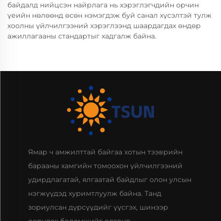
байдалд нийцсэн найрлага нь хэрэглэгчдийн орчин
үеийн нөлөөнд өсөн нэмэгдэж буй санал хүсэлтэй тулж
хоолны үйлчилгээний хэрэглээнд шаардагдах өндөр
ажиллагааны стандартыг хадгалж байна.
Ямар ч амжилттай байгаа хотын тээврийн
барааны хамгийн томоохон үйлчилгээний
удирдлагатай, ялгаатай байдлыг олон улсын
нэгжүүдэд хуримтлуулж байна. Танд
зориулсан дүрсүүдийг үүсгэх, шинээр