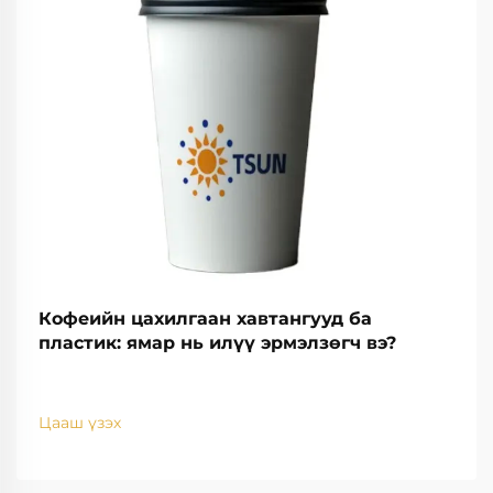
Кофеийн цахилгаан хавтангууд ба
пластик: ямар нь илүү эрмэлзөгч вэ?
Цааш үзэх