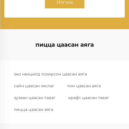
Илгээх
пицца цаасан аяга
эко нөхцөлд тохирсон цаасан аяга
сайн цаасан хяслаг
том цаасан аяга
зузаан цаасан таваг
крафт цаасан таваг
пицца цаасан аяга