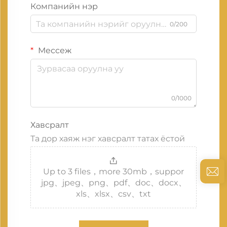
Компанийн нэр
0/200
Мессеж
0/1000
Хавсралт
Та дор хаяж нэг хавсралт татах ёстой
Up to 3 files，more 30mb，suppor
jpg、jpeg、png、pdf、doc、docx、
xls、xlsx、csv、txt