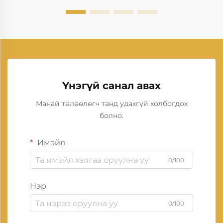
Үнэгүй санал авах
Манай төлөөлөгч танд удахгүй холбогдох
болно.
Имэйл
0/100
Нэр
0/100