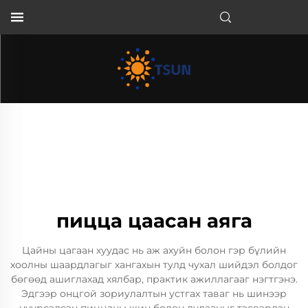
MN
пицца цаасан аяга
Цайны цагаан хуудас нь аж ахуйн болон гэр бүлийн
хоолны шаардлагыг хангахын тулд чухал шийдэл болдог
бөгөөд ашиглахад хялбар, практик ажиллагааг нэгтгэнэ.
Эдгээр онцгой зориулалтын устгах таваг нь шинээр