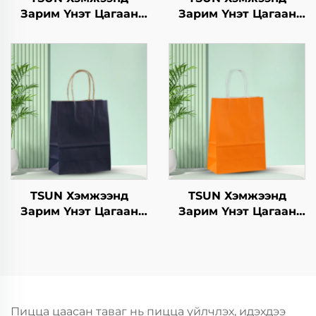
Зарим Үнэт Цагаан
Зарим Үнэт Цагаан
Хавtg Тасалгааны Баг
Хавtg Тасалгааны Баг
Нэмэлт Ур чадвараар
Нэмэлт Ур чадвараар
Шинэ Жил,
Шинэ Жил,
Кристмасийн Хоолын
Кристмасийн Хоолын
Пакинг Скрин Принт
Пакинг Скрин Принт
TSUN Хэмжээнд
TSUN Хэмжээнд
Зарим Үнэт Цагаан
Зарим Үнэт Цагаан
Хавtg Тасалгааны Баг
Хавtg Тасалгааны Баг
Нэмэлт Ур чадвараар
Скрин Принт Нэмэлт
Шинэ Жил,
Ур чадвараар Шинэ
Кристмасийн Хоолын
Жил, Кристмасийн
Пакинг Скрин Принт
Хөдөлгөөнт Хоолын
Пластик Пакинг
Пицца цаасан таваг нь пицца үйлчлэх, идэхдээ