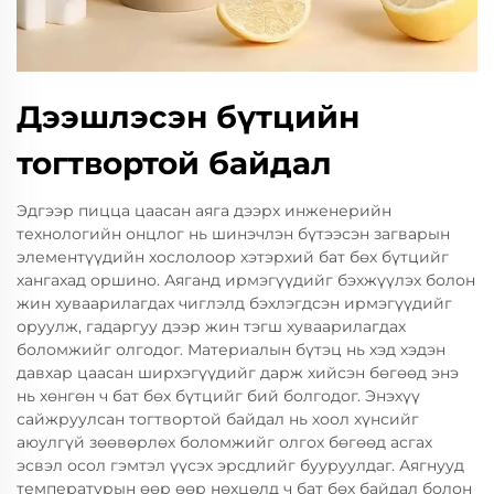
Дээшлэсэн бүтцийн
тогтвортой байдал
Эдгээр пицца цаасан аяга дээрх инженерийн
технологийн онцлог нь шинэчлэн бүтээсэн загварын
элементүүдийн хослолоор хэтэрхий бат бөх бүтцийг
хангахад оршино. Аяганд ирмэгүүдийг бэхжүүлэх болон
жин хуваарилагдах чиглэлд бэхлэгдсэн ирмэгүүдийг
оруулж, гадаргуу дээр жин тэгш хуваарилагдах
боломжийг олгодог. Материалын бүтэц нь хэд хэдэн
давхар цаасан ширхэгүүдийг дарж хийсэн бөгөөд энэ
нь хөнгөн ч бат бөх бүтцийг бий болгодог. Энэхүү
сайжруулсан тогтвортой байдал нь хоол хүнсийг
аюулгүй зөөвөрлөх боломжийг олгох бөгөөд асгах
эсвэл осол гэмтэл үүсэх эрсдлийг бууруулдаг. Аягнууд
температурын өөр өөр нөхцөлд ч бат бөх байдал болон