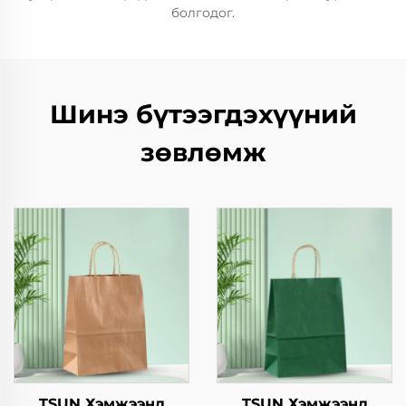
болгодог.
Шинэ бүтээгдэхүүний
зөвлөмж
TSUN Хэмжээнд
TSUN Хэмжээнд