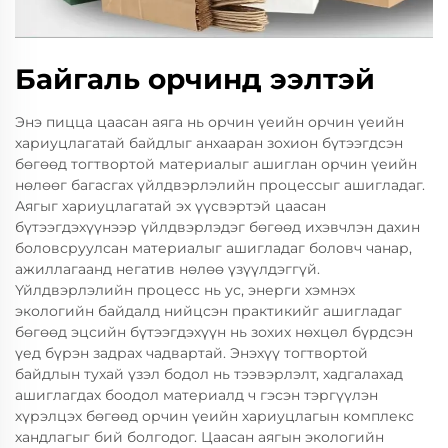
Байгаль орчинд ээлтэй
Энэ пицца цаасан аяга нь орчин үеийн орчин үеийн
хариуцлагатай байдлыг анхааран зохион бүтээгдсэн
бөгөөд тогтвортой материалыг ашиглан орчин үеийн
нөлөөг багасгах үйлдвэрлэлийн процессыг ашигладаг.
Аягыг хариуцлагатай эх үүсвэртэй цаасан
бүтээгдэхүүнээр үйлдвэрлэдэг бөгөөд ихэвчлэн дахин
боловсруулсан материалыг ашигладаг боловч чанар,
ажиллагаанд негатив нөлөө үзүүлдэггүй.
Үйлдвэрлэлийн процесс нь ус, энерги хэмнэх
экологийн байдалд нийцсэн практикийг ашигладаг
бөгөөд эцсийн бүтээгдэхүүн нь зохих нөхцөл бүрдсэн
үед бүрэн задрах чадвартай. Энэхүү тогтвортой
байдлын тухай үзэл бодол нь тээвэрлэлт, хадгалахад
ашиглагдах боодол материалд ч гэсэн тэргүүлэн
хүрэлцэх бөгөөд орчин үеийн хариуцлагын комплекс
хандлагыг бий болгодог. Цаасан аягын экологийн