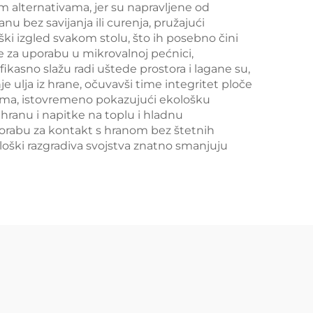
im alternativama, jer su napravljene od
nu bez savijanja ili curenja, pružajući
ki izgled svakom stolu, što ih posebno čini
e za uporabu u mikrovalnoj pećnici,
ikasno slažu radi uštede prostora i lagane su,
e ulja iz hrane, očuvavši time integritet ploče
inama, istovremeno pokazujući ekološku
hranu i napitke na toplu i hladnu
porabu za kontakt s hranom bez štetnih
iološki razgradiva svojstva znatno smanjuju