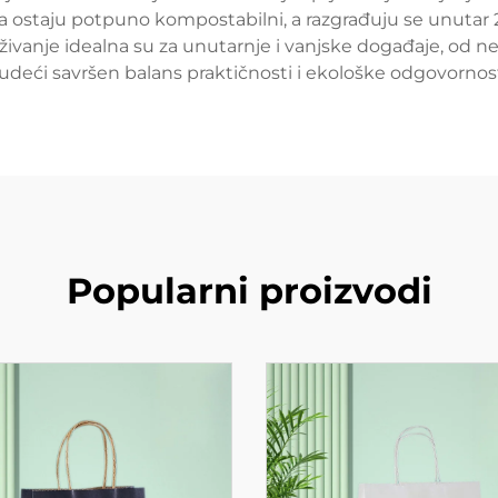
 papira ostaju potpuno kompostabilni, a razgrađuju se unu
živanje idealna su za unutarnje i vanjske događaje, od n
udeći savršen balans praktičnosti i ekološke odgovornost
Popularni proizvodi