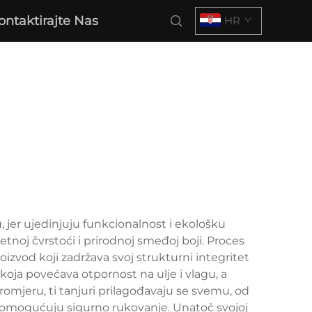
ontaktirajte Nas
HR
, jer ujedinjuju funkcionalnost i ekološku
zetnoj čvrstoći i prirodnoj smeđoj boji. Proces
oizvod koji zadržava svoj strukturni integritet
koja povećava otpornost na ulje i vlagu, a
romjeru, ti tanjuri prilagođavaju se svemu, od
 i omogućuju sigurno rukovanje. Unatoč svojoj