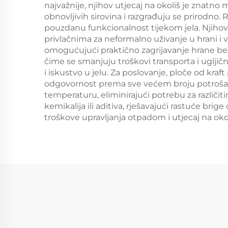
najvažnije, njihov utjecaj na okoliš je znatno
obnovljivih sirovina i razgrađuju se prirodno.
pouzdanu funkcionalnost tijekom jela. Njihova
privlačnima za neformalno uživanje u hrani i 
omogućujući praktično zagrijavanje hrane bez 
čime se smanjuju troškovi transporta i ugljičn
i iskustvo u jelu. Za poslovanje, ploče od k
odgovornost prema sve većem broju potrošača 
temperaturu, eliminirajući potrebu za razli
kemikalija ili aditiva, rješavajući rastuće br
troškove upravljanja otpadom i utjecaj na okol