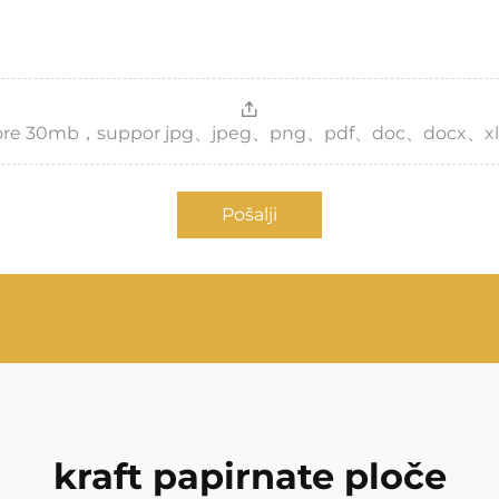
，more 30mb，suppor jpg、jpeg、png、pdf、doc、docx、xl
Pošalji
kraft papirnate ploče