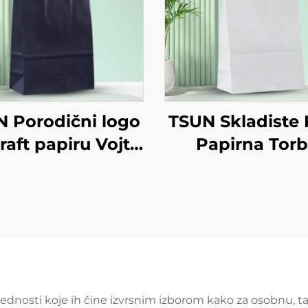
 Porodični logo
TSUN Skladiste 
raft papiru Vojta
Papirna Tor
a za preuzimanje
Prilagođeni L
a godina/Božić
Odvoz i Nov
na za pakiranje
Godina/Boži
anisano tiskanje
Darivanje Pakir
na površini
Torba
ednosti koje ih čine izvrsnim izborom kako za osobnu, ta