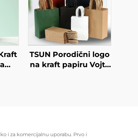
Kraft
TSUN Porodični logo
ba
na kraft papiru Vojta
ogo
torba za ekranisano
a
tiskanje na površini
ć
Nova godina/Božić
anje
Preuzimanje hrane
Plastično pakiranje
Štapci
ko i za komercijalnu uporabu. Prvo i