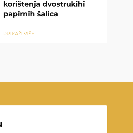
korištenja dvostrukihi
vs
papirnih šalica
raz
PRIKAŽI VIŠE
PRIK
u