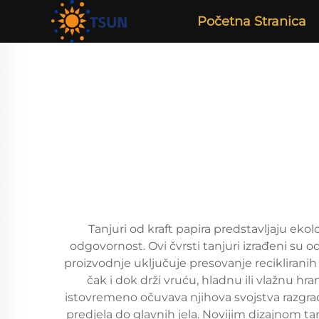
Početna Stranica
Tanjuri od kraft papira predstavljaju eko
odgovornost. Ovi čvrsti tanjuri izrađeni su od
proizvodnje uključuje presovanje recikliranih 
čak i dok drži vruću, hladnu ili vlažnu h
istovremeno očuvava njihova svojstva razgradi
predjela do glavnih jela. Novijim dizajnom t