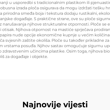
 manji u usporedbi s tradicionalnim plastikom ili pjenuast
 Robusna izrada ploča osigurava da mogu izdržati tešku hra
 prirodna smeđa boja i tekstura dodaju rustikalni, ekološ
vanjske događaje. S praktične strane, ove su ploče sigurn
narušavanja njihove strukturalne otpornosti. Ploče se ef
i otisak. Njihova otpornost na mastiće sprječava prodiranj
raft papira nude opcije ekonomične kupnje u većim količ
svjesnih zaštite okoliša. Ploče su također prikladne za 
čitim vrstama posuđa. Njihov sastav omogućuje sigurnu u
ige o zdravstvenim učincima plastike. Osim toga, njihova b
iš za događaje i objekte.
Najnovije vijesti