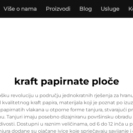
Više o nama
Proizvodi
Blog
Usluge
K
kraft papirnate ploče
lošku revoluciju u području jednokratnih rješenja za hranu
 kvalitetnog kraft papira, materijala koji je poznat po izu
papirnatih vlakana u otporne forme tanjura, stvarajući pr
ranu. Tanjuri imaju posebno dizajniranu površinsku obradu 
vosti. Dostupni u raznim veličinama, od 6 do 12 inča u p
anjura dodane su ojačane ivice koje sprječavaju savijanje