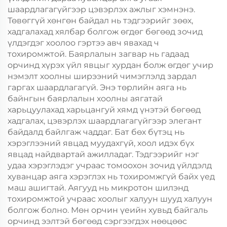
шаардлагагүйгээр цэвэрлэх ажлыг хэмнэнэ.
Төвөггүй хөнгөн байдал нь тэдгээрийг зөөх,
хадгалахад хялбар болгож өгдөг бөгөөд зочид
үлдэгдэг хоолоо гэртээ авч явахад ч
тохиромжтой. Баярлалын загвар нь гадаад
орчинд хүрэх үйл явцыг хурдан болж өгдөг учир
нэмэлт хоолны ширээний чимэглэлд зардал
гаргах шаардлагагүй. Энэ төрлийн аяга нь
байнгын баярлалын хоолны аягатай
харьцуулахад харьцангуй хямд үнэтэй бөгөөд
хадгалах, цэвэрлэх шаардлагагүйгээр элегант
байдалд байлгаж чаддаг. Бат бөх бүтэц нь
хэрэглээний явцад муудахгүй, хоол идэх бүх
явцад найдвартай ажилладаг. Тэдгээрийг нэг
удаа хэрэглэдэг учраас томоохон зочид үйлдэлд
хуванцар аяга хэрэглэх нь тохиромжгүй байх үед
маш ашигтай. Аягууд нь микротон шилэнд
тохиромжтой учраас хоолыг халуун шууд халуун
болгож болно. Мөн орчин үеийн хувьд байгаль
орчинд ээлтэй бөгөөд сэргээгдэх нөөцөөс