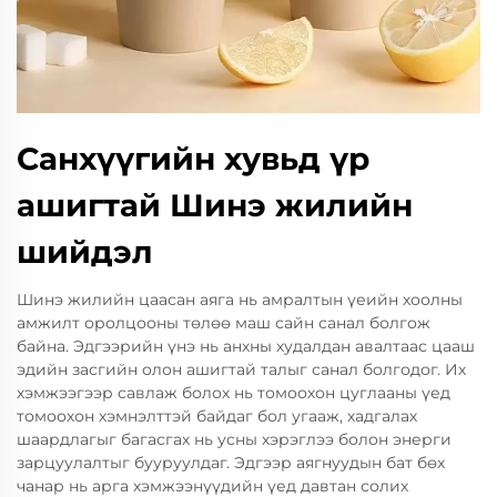
Санхүүгийн хувьд үр
ашигтай Шинэ жилийн
шийдэл
Шинэ жилийн цаасан аяга нь амралтын үеийн хоолны
амжилт оролцооны төлөө маш сайн санал болгож
байна. Эдгээрийн үнэ нь анхны худалдан авалтаас цааш
эдийн засгийн олон ашигтай талыг санал болгодог. Их
хэмжээгээр савлаж болох нь томоохон цуглааны үед
томоохон хэмнэлттэй байдаг бол угааж, хадгалах
шаардлагыг багасгах нь усны хэрэглээ болон энерги
зарцуулалтыг бууруулдаг. Эдгээр аягнуудын бат бөх
чанар нь арга хэмжээнүүдийн үед давтан солих