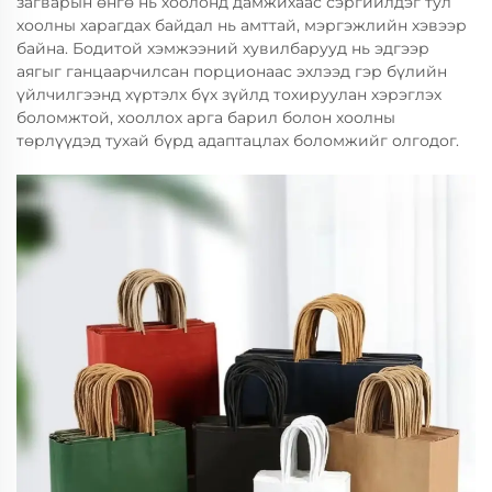
загварын өнгө нь хоолонд дамжихаас сэргийлдэг тул
хоолны харагдах байдал нь амттай, мэргэжлийн хэвээр
байна. Бодитой хэмжээний хувилбарууд нь эдгээр
аягыг ганцаарчилсан порционаас эхлээд гэр бүлийн
үйлчилгээнд хүртэлх бүх зүйлд тохируулан хэрэглэх
боломжтой, хооллох арга барил болон хоолны
төрлүүдэд тухай бүрд адаптацлах боломжийг олгодог.