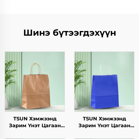
Шинэ бүтээгдэхүүн
TSUN Хэмжээнд
TSUN Хэмжээнд
Зарим Үнэт Цагаан
Зарим Үнэт Цагаан
Хавtg Тасалгааны Баг
Хавtg Тасалгааны Баг