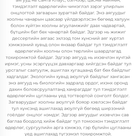
аягууд нь Санта Клаус, бэлчээр, цасны наймөн,
тэмдэглэлт өдөрлөгийн чимэглэл зэрэг улирлын
онцлогтой загварын зурагтай байдаг. Энэ аягуудыг
хоолны чанарын цаасаар үйлдвэрлэсэн бөгөөд халуун
болон хүйтэн хоолны агууламжийг даах чадвартай,
бүтцийн бат бөх чанартай байдаг. Эдгээр нь жижиг
дессертийн аягаас эхлээд том хүнсний аяг хүртэл
хэмжээний хувьд олон янзаар байдаг тул тэмдэглэлт
өдөрлөгийн хоолны олон төрлийн шаардлагад
тохиромжтой байдаг. Эдгээр аягууд нь ихэвчлэн хүчтэй
ирмэг, усны эсэргүүцэх давхаргаар хийгдсэн байдаг тул
урсгалыг саатуулж, ашиглах хугацаанд бат бөх байдлыг
хадгалдаг. Экологийн хувьд аюулгүй байдлыг хангасан
энэ аягууд нь биологийн задралд ордог, ихэнх оронд
дахин боловсруулалтанд хамрагддаг тул тэмдэглэлт
өдөрлөгийн цуглааны үед тогтвортой сонголт болдог.
Загваруудыг хоолны аюулгүй бояор хэвлэсэн байдаг
тул хүнсэнд ашиглахад аюулгүй бөгөөд ширээний
гоёлдөг онцлог нэмдэг. Эдгээр аягуудыг ихэвчлэн сав
баглаа боодолд хийж байдаг тул томоохон тэмдэглэлт
өдөрлөг, сургуулийн арга хэмжээ, гэр бүлийн цуглааны
үед ашиглахад түгээмэл тохиромжтой.