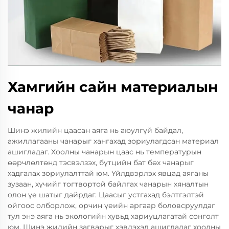
Хамгийн сайн материалын
чанар
Шинэ жилийн цаасан аяга нь аюулгүй байдал,
ажиллагааны чанарыг хангахад зориулагдсан материал
ашигладаг. Хоолны чанарын цаас нь температурын
өөрчлөлтөнд тэсвэлзэх, бүтцийн бат бөх чанарыг
хадгалах зориулалттай юм. Үйлдвэрлэх явцад аяганы
зузаан, хүчийг тогтвортой байлгах чанарын хяналтын
олон үе шатыг дайрдаг. Цаасыг устгахад бэлтгэлтэй
ойгоос олборлож, орчин үеийн аргаар боловсруулдаг
тул энэ аяга нь экологийн хувьд хариуцлагатай сонголт
юм. Шинэ жилийн загварыг хэвлэхэд ашигладаг хоолны