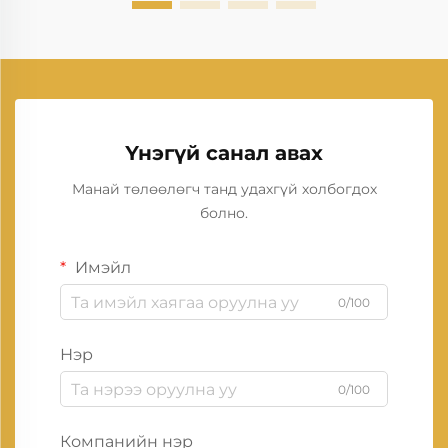
Үнэгүй санал авах
Манай төлөөлөгч танд удахгүй холбогдох
болно.
Имэйл
0/100
Нэр
0/100
Компанийн нэр