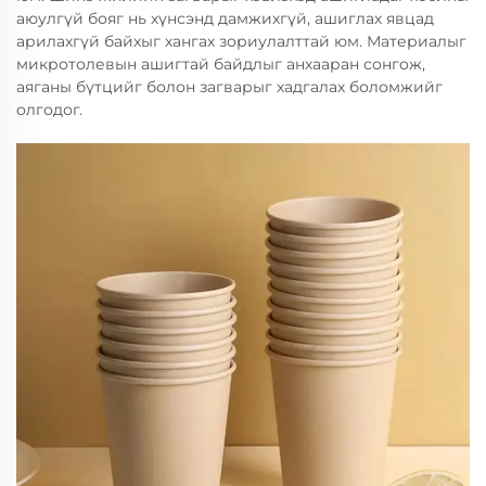
аюулгүй бояг нь хүнсэнд дамжихгүй, ашиглах явцад
арилахгүй байхыг хангах зориулалттай юм. Материалыг
микротолевын ашигтай байдлыг анхааран сонгож,
аяганы бүтцийг болон загварыг хадгалах боломжийг
олгодог.