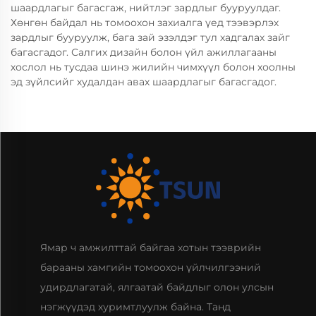
шаардлагыг багасгаж, нийтлэг зардлыг бууруулдаг.
Хөнгөн байдал нь томоохон захиалга үед тээвэрлэх
зардлыг бууруулж, бага зай эзэлдэг тул хадгалах зайг
багасгадог. Салгих дизайн болон үйл ажиллагааны
хослол нь тусдаа шинэ жилийн чимхүүл болон хоолны
эд зүйлсийг худалдан авах шаардлагыг багасгадог.
Ямар ч амжилттай байгаа хотын тээврийн
барааны хамгийн томоохон үйлчилгээний
удирдлагатай, ялгаатай байдлыг олон улсын
нэгжүүдэд хуримтлуулж байна. Танд