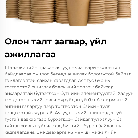
Олон талт загвар, үйл
ажиллагаа
Шинэ жилийн цаасан аягууд нь загварын олон талт
байдлаараа онцлог бөгөөд ашиглах боломжтой байдал,
тэмдэглэлтэй сайхан харагддаг. Аяг тус бүр нь
тогтвортой ашиглах боломжийг олгож байхаар
анхааралтай бүтээгдсэн бүтцийн элементүүдтэй. Халуун
юм дотор нь хийгээд ч муруйдаггүй бат бөх ирмэгтэй,
энгийн гадаргуу дээр тогтвортой байхын тулд
тэнцвэртэй суурьтай. Аягууд нь чийг шингээдэггүй
тусгай давхаргаар бүрхэгдсэн байдаг тул халуун ба
хүйтэн хоолыг үйлчлэхэд бүтцийн бүрэн байдал нь
хадгалагдана. Энэ давхарга нь мөн шинэ жилийн