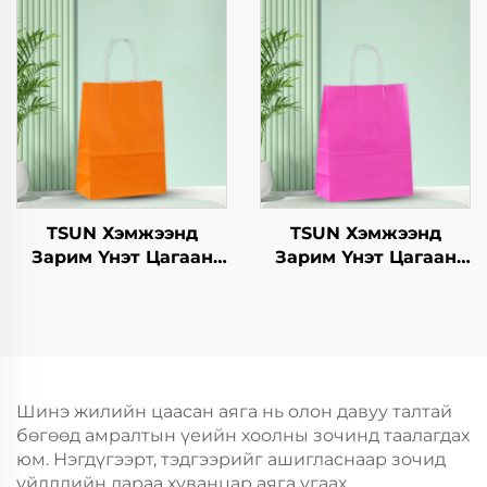
Нэмэлт Ур чадвараар
Скрин Принт Нэмэлт
Шинэ Жил,
Ур чадвараар Шинэ
Кристмасийн Хоолын
Жил, Кристмасийн
Пакинг Скрин Принт
Хөдөлгөөнт Хоолын
Шиппинг Картон
TSUN Хэмжээнд
TSUN Хэмжээнд
Зарим Үнэт Цагаан
Зарим Үнэт Цагаан
Хавtg Тасалгааны Баг
Хавtg Тасалгааны Баг
Скрин Принт Нэмэлт
Скрин Принт Нэмэлт
Ур чадвараар Шинэ
Ур чадвараар Шинэ
Жил, Кристмасийн
Жил, Кристмасийн
Хөдөлгөөнт Хоолын
Хөдөлгөөнт Хоолын
Пластик Пакинг
Пластик Пакинг
Шинэ жилийн цаасан аяга нь олон давуу талтай
бөгөөд амралтын үеийн хоолны зочинд таалагдах
юм. Нэгдүгээрт, тэдгээрийг ашигласнаар зочид
үйлдлийн дараа хуванцар аяга угаах