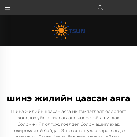
MN
шинэ жилийн цаасан аяга
Шинэ жилийн цаасан аяга нь тэмдэглэлт өдөрлөгт
хооллох үйл ажиллагаанд чөлөөтэй ашиглах
боломжийг олгож, гоёлдөг болон ашиглахад
тохиромжтой байдаг. Эдгээр нэг удаа хэрэглэгдэх