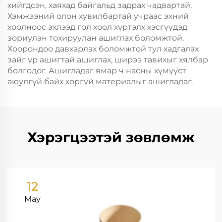
хийгдсэн, хаяхад байгальд задрах чадвартай.
Хэмжээний олон хувилбартай учраас эхний
хоолноос эхлээд гол хоол хүртэлх хэсгүүдэд
зориулан тохируулан ашиглах боломжтой.
Хоорондоо давхарлах боломжтой тул хадгалах
зайг үр ашигтай ашиглах, ширээ тавихыг хялбар
болгодог. Ашигладаг ямар ч насны хүмүүст
аюулгүй байх хоргүй материалыг ашигладаг.
Хэрэгцээтэй зөвлөмж
12
May