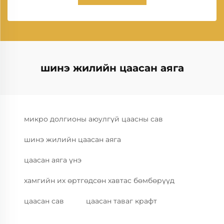
шинэ жилийн цаасан аяга
микро долгионы аюулгүй цаасны сав
шинэ жилийн цаасан аяга
цаасан аяга үнэ
хамгийн их өртгөдсөн хавтас бөмбөрүүд
цаасан сав
цаасан таваг крафт