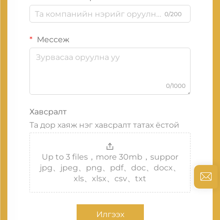
0/200
Мессеж
0/1000
Хавсралт
Та дор хаяж нэг хавсралт татах ёстой
Up to 3 files，more 30mb，suppor
jpg、jpeg、png、pdf、doc、docx、
xls、xlsx、csv、txt
Илгээх