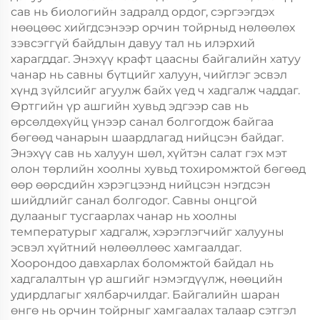
сав нь биологийн задралд ордог, сэргээгдэх
нөөцөөс хийгдсэнээр орчин тойрныд нөлөөлөх
зэвсэггүй байдлын давуу тал нь илэрхий
харагддаг. Энэхүү крафт цаасны байгалийн хатуу
чанар нь савны бүтцийг халуун, чийглэг эсвэл
хүнд зүйлсийг агуулж байх үед ч хадгалж чаддаг.
Өртгийн үр ашгийн хувьд эдгээр сав нь
өрсөлдөхүйц үнээр санал болгогдож байгаа
бөгөөд чанарын шаардлагад нийцсэн байдаг.
Энэхүү сав нь халуун шөл, хүйтэн салат гэх мэт
олон төрлийн хоолны хувьд тохиромжтой бөгөөд
өөр өөрсдийн хэрэгцээнд нийцсэн нэгдсэн
шийдлийг санал болгодог. Савны онцгой
дулааныг тусгаарлах чанар нь хоолны
температурыг хадгалж, хэрэглэгчийг халууны
эсвэл хүйтний нөлөөллөөс хамгаалдаг.
Хоорондоо давхарлах боломжтой байдал нь
хадгалалтын үр ашгийг нэмэгдүүлж, нөөцийн
удирдлагыг хялбарчилдаг. Байгалийн шаран
өнгө нь орчин тойрныг хамгаалах талаар сэтгэл