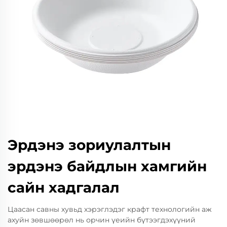
Эрдэнэ зориулалтын
эрдэнэ байдлын хамгийн
сайн хадгалал
Цаасан савны хувьд хэрэглэдэг крафт технологийн аж
ахуйн зөвшөөрөл нь орчин үеийн бүтээгдэхүүний