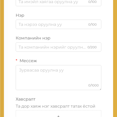
0/100
Нэр
0/100
Компанийн нэр
0/200
Мессеж
0/1000
Хавсралт
Та дор хаяж нэг хавсралт татах ёстой