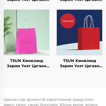
Хавtg Тасалгааны Баг
Хавtg Тасалгааны Баг
Нэмэлт Ур чадвараар
Скрин Принт Нэмэлт
Шинэ Жил,
Ур чадвараар Шинэ
Кристмасийн Хоолын
Жил, Кристмасийн
Пакинг Скрин Принт
Хөдөлгөөнт Хоолын
Шиппинг Картон
TSUN Хэмжээнд
TSUN Хэмжээнд
Зарим Үнэт Цагаан
Зарим Үнэт Цагаан
Хавtg Тасалгааны Баг
Хавtg Тасалгааны Баг
Скрин Принт Нэмэлт
Скрин Принт Нэмэлт
Ур чадвараар Шинэ
Ур чадвараар Шинэ
Жил, Кристмасийн
Жил, Кристмасийн
Хөдөлгөөнт Хоолын
Хөдөлгөөнт Хоолын
Пластик Пакинг
Пластик Пакинг
Цаасан сав эрчимтэй хэрэглээний хувьд олон
давуу талыг санал болгодог. Юуны өмнө, энэхүү