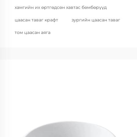
хамгийн их өртгөдсөн хавтас бөмбөрүүд
цаасан таваг крафт
зургийн цаасан таваг
том цаасан аяга