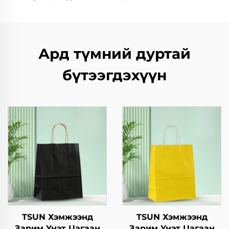
Ард түмний дуртай
бүтээгдэхүүн
TSUN Хэмжээнд
TSUN Хэмжээнд
Зарим Үнэт Цагаан
Зарим Үнэт Цагаан