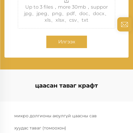
Up to 3 files，more 30mb，suppor
jpg、jpeg、png、pdf、doc、docx、
xls、xlsx、csv、txt
Илгээх
цаасан таваг крафт
микро долгионы аюулгүй цаасны сав
хуудас таваг (томоохон)