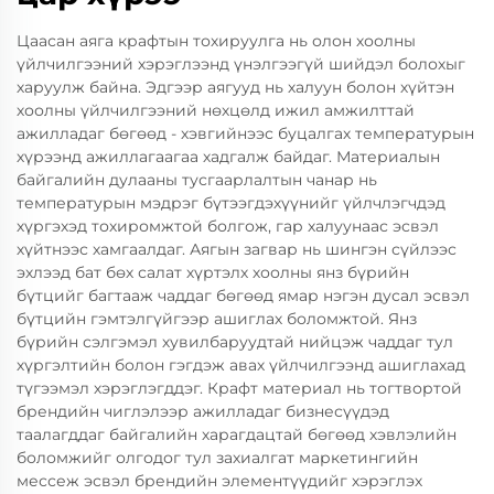
Цаасан аяга крафтын тохируулга нь олон хоолны
үйлчилгээний хэрэглээнд үнэлгээгүй шийдэл болохыг
харуулж байна. Эдгээр аягууд нь халуун болон хүйтэн
хоолны үйлчилгээний нөхцөлд ижил амжилттай
ажилладаг бөгөөд - хэвгийнээс буцалгах температурын
хүрээнд ажиллагаагаа хадгалж байдаг. Материалын
байгалийн дулааны тусгаарлалтын чанар нь
температурын мэдрэг бүтээгдэхүүнийг үйлчлэгчдэд
хүргэхэд тохиромжтой болгож, гар халуунаас эсвэл
хүйтнээс хамгаалдаг. Аягын загвар нь шингэн сүйлээс
эхлээд бат бөх салат хүртэлх хоолны янз бүрийн
бүтцийг багтааж чаддаг бөгөөд ямар нэгэн дусал эсвэл
бүтцийн гэмтэлгүйгээр ашиглах боломжтой. Янз
бүрийн сэлгэмэл хувилбаруудтай нийцэж чаддаг тул
хүргэлтийн болон гэгдэж авах үйлчилгээнд ашиглахад
түгээмэл хэрэглэгддэг. Крафт материал нь тогтвортой
брендийн чиглэлээр ажилладаг бизнесүүдэд
таалагддаг байгалийн харагдацтай бөгөөд хэвлэлийн
боломжийг олгодог тул захиалгат маркетингийн
мессеж эсвэл брендийн элементүүдийг хэрэглэх