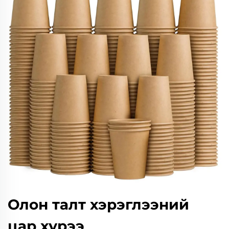
Олон талт хэрэглээний
цар хүрээ