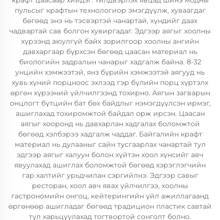
крафт цаасаар хийдэг. Үйлдвэрлэх явцад шинэ модны
пульсыг крафтын технологиор эмэгдүүлж, хуваагдаг
бөгөөд энэ нь тэсвэртэй чанартай, хүндийг даах
чадвартай сав болгон хувиргадаг. Эдгээр аягыг хоолны
хүрээнд аюулгүй байх зорилгоор хоолны ангийн
давхаргаар бүрхсэн бөгөөд цаасан материал нь
биологийн задралын чанарыг хадгалж байна. 8-32
унцийн хэмжээтэй, янз бүрийн хэмжээтэй аягууд нь
хувь хүний порцноос эхлээд гэр бүлийн порц хүртэлх
өргөн хүрээний үйлчилгээнд тохирно. Аягын загварын
онцлогт бүтцийн бат бөх байдлыг нэмэгдүүлсэн ирмэг,
ашиглахад тохиромжтой байдал орж ирсэн. Цаасан
аягыг хооронд нь давхарлан хадгалах боломжтой
бөгөөд хэлбэрээ хадгалж чаддаг. Байгалийн крафт
материал нь дулааныг сайн тусгаарлах чанартай тул
эдгээр аягыг халуун болон хүйтэн хоол хүнсийг авч
явуулахад ашиглах боломжтой бөгөөд хэрэглэгчийн
гар халтийг урьдчилан сэргийлнэ. Эдгээр савыг
ресторан, хоол авч явах үйлчилгээ, хоолны
гастрономийн онгоц, кейтерингийн үйл ажиллагаанд
өргөнөөр ашигладаг бөгөөд традицион пластик савтай
тул харьцуулахад тогтвортой сонголт болно.