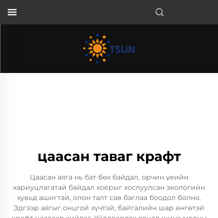
MN
цаасан таваг крафт
Цаасан аяга нь бат бөх байдал, орчин үеийн
хариуцлагатай байдал хоёрыг хослуулсан экологийн
хувьд ашигтай, олон талт сав баглаа боодол болно.
Эдгээр аягыг онцгой хүчтэй, байгалийн шар өнгөтэй