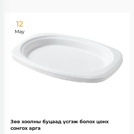
12
May
Зөв хоолны буцаад үсгэж болох цонх
сонгох арга