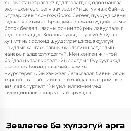
ханамжтай хэрэглэгчдэд таалагдаж, одоо байгаа
эко-нөхөн сэргээгч зах зээлийн дагуу явж байна.
Эдгээр савыг сонгож болох бөгөөд пүүсүүд савны
гадаад үзэмжинд брэндийн элементүүдийг нэмж
болох бөгөөд цаасны орчин тойрны давуу талыг
хадгалж чаддаг. Хоолны хувьд аюулгүй байдалт
хучилт нь хоолонд шууд хүрэлцэхэд аюулгүй
байдлыг хангаж, савны биологийн задралын
чанарыг алдагдуулдаггүй. Мөн хөнгөн жинтэй
байдал нь тээвэрлэлтийн зардлыг бууруулахад
нөлөөлөх бөгөөд тээврийн үеийн
нүүрстөрөгчийн хэмжээг багасгадог. Савны олон
төрлийн тагтай нийцэлтэй байдал нь гэрийнхээ
авч явах, хүргэлтийн үйлчилгээний үед
функциональ чанарыг сайжруулдэг.
Зөвлөгөө ба хүлээгүй арга