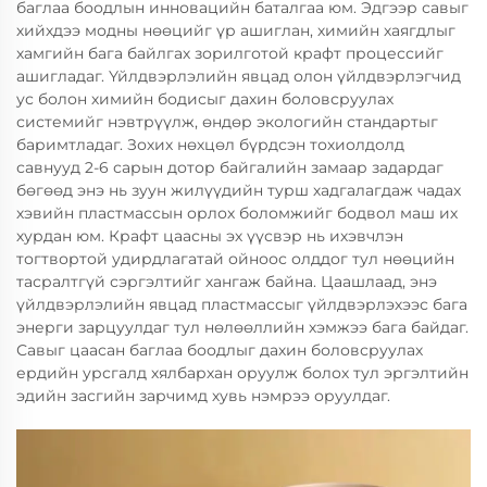
баглаа боодлын инновацийн баталгаа юм. Эдгээр савыг
хийхдээ модны нөөцийг үр ашиглан, химийн хаягдлыг
хамгийн бага байлгах зорилготой крафт процессийг
ашигладаг. Үйлдвэрлэлийн явцад олон үйлдвэрлэгчид
ус болон химийн бодисыг дахин боловсруулах
системийг нэвтрүүлж, өндөр экологийн стандартыг
баримтладаг. Зохих нөхцөл бүрдсэн тохиолдолд
савнууд 2-6 сарын дотор байгалийн замаар задардаг
бөгөөд энэ нь зуун жилүүдийн турш хадгалагдаж чадах
хэвийн пластмассын орлох боломжийг бодвол маш их
хурдан юм. Крафт цаасны эх үүсвэр нь ихэвчлэн
тогтвортой удирдлагатай ойноос олддог тул нөөцийн
тасралтгүй сэргэлтийг хангаж байна. Цаашлаад, энэ
үйлдвэрлэлийн явцад пластмассыг үйлдвэрлэхээс бага
энерги зарцуулдаг тул нөлөөллийн хэмжээ бага байдаг.
Савыг цаасан баглаа боодлыг дахин боловсруулах
ердийн урсгалд хялбархан оруулж болох тул эргэлтийн
эдийн засгийн зарчимд хувь нэмрээ оруулдаг.