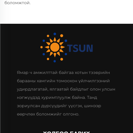
боломжтой.
Ямар ч амжилттай байгаа хотын тээврийн
барааны хамгийн томоохон үйлчилгээний
удирдлагатай, ялгаатай байдлыг олон улсын
нэгжүүдэд хуримтлуулж байна. Танд
зориулсан дүрсүүдийг үүсгэх, шинээр
өөрчлөх боломжийг олгоно.