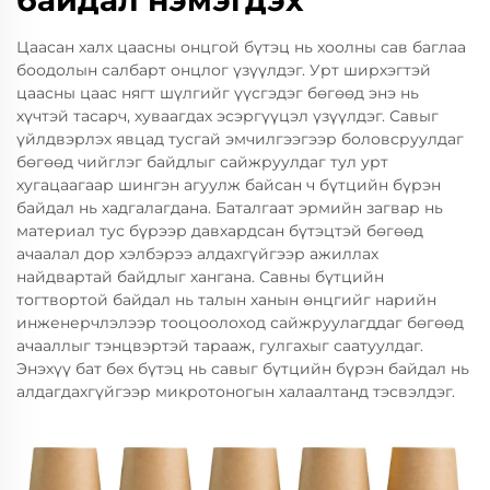
байдал нэмэгдэх
Цаасан халх цаасны онцгой бүтэц нь хоолны сав баглаа
боодолын салбарт онцлог үзүүлдэг. Урт ширхэгтэй
цаасны цаас нягт шүлгийг үүсгэдэг бөгөөд энэ нь
хүчтэй тасарч, хуваагдах эсэргүүцэл үзүүлдэг. Савыг
үйлдвэрлэх явцад тусгай эмчилгээгээр боловсруулдаг
бөгөөд чийглэг байдлыг сайжруулдаг тул урт
хугацаагаар шингэн агуулж байсан ч бүтцийн бүрэн
байдал нь хадгалагдана. Баталгаат эрмийн загвар нь
материал тус бүрээр давхардсан бүтэцтэй бөгөөд
ачаалал дор хэлбэрээ алдахгүйгээр ажиллах
найдвартай байдлыг хангана. Савны бүтцийн
тогтвортой байдал нь талын ханын өнцгийг нарийн
инженерчлэлээр тооцоолоход сайжруулагддаг бөгөөд
ачааллыг тэнцвэртэй тарааж, гулгахыг саатуулдаг.
Энэхүү бат бөх бүтэц нь савыг бүтцийн бүрэн байдал нь
алдагдахгүйгээр микротоногын халаалтанд тэсвэлдэг.