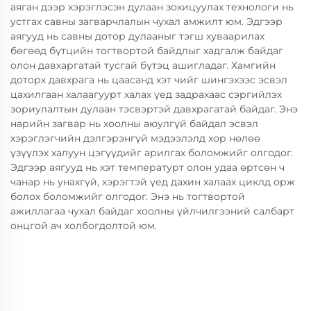
аяган дээр хэрэглэсэн дулаан зохицуулах технологи нь
устгах савны загварчлалын чухал амжилт юм. Эдгээр
аягууд нь савны дотор дулааныг тэгш хуваарилах
бөгөөд бүтцийн тогтвортой байдлыг хадгалж байдаг
олон давхаргатай тусгай бүтэц ашигладаг. Хамгийн
доторх давхрага нь цаасанд хэт чийг шингэхээс эсвэл
цахилгаан халаагуурт халах үед задрахаас сэргийлэх
зориулалтын дулаан тэсвэртэй давхрагатай байдаг. Энэ
нарийн загвар нь хоолны аюулгүй байдал эсвэл
хэрэглэгчийн дэлгэрэнгүй мэдээлэлд хор нөлөө
үзүүлэх халуун цэгүүдийг арилгах боломжийг олгодог.
Эдгээр аягууд нь хэт температурт олон удаа өртсөн ч
чанар нь унахгүй, хэрэгтэй үед дахин халаах циклд орж
болох боломжийг олгодог. Энэ нь тогтвортой
ажиллагаа чухал байдаг хоолны үйлчилгээний салбарт
онцгой ач холбогдолтой юм.