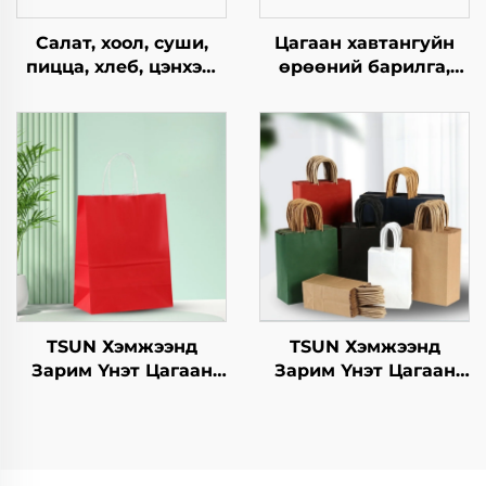
Салат, хоол, суши,
Цагаан хавтангуйн
пицца, хлеб, цэнхэр,
өрөөний барилга,
шоколад,
квадрат
гамбургерийг
хавтангуудын цагаан
ашиглахад
хуурмагийн талх,
зориулагдсан буцаж
салат, снэк, суши, цус,
ашиглах боломжтой
хоол, амт, зүсэгчдийн
крафт хавтангаас
элсэн хоол зэрэгт
бүрдсэн дагуу, цэцэг,
ашигладаг.
хөнгөн хоолны
ашиглахад
TSUN Хэмжээнд
TSUN Хэмжээнд
Зарим Үнэт Цагаан
Зарим Үнэт Цагаан
Хавtg Тасалгааны Баг
Хавtg Тасалгааны Баг
Скрин Принт Нэмэлт
Скрин Принт Нэмэлт
Ур чадвараар Шинэ
Ур чадвараар Шинэ
Жил, Кристмасийн
Жил, Кристмасийн