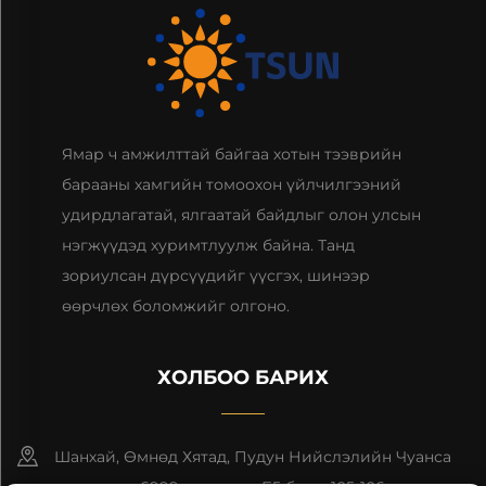
Ямар ч амжилттай байгаа хотын тээврийн
барааны хамгийн томоохон үйлчилгээний
удирдлагатай, ялгаатай байдлыг олон улсын
нэгжүүдэд хуримтлуулж байна. Танд
зориулсан дүрсүүдийг үүсгэх, шинээр
өөрчлөх боломжийг олгоно.
ХОЛБОО БАРИХ
Шанхай, Өмнөд Хятад, Пудун Нийслэлийн Чуанса