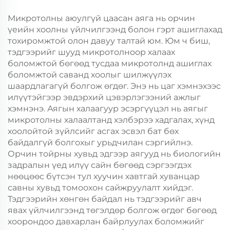
Хөдөлгөөнт Хоолын
Хөдөлгөөнт Хоолын
Шиппинг Картон
Пластик Пакинг
Микротолны аюулгүй цаасан аяга нь орчин
үеийн хоолны үйлчилгээнд болон гэрт ашиглахад
тохиромжтой олон давуу талтай юм. Юм ч биш,
тэдгээрийг шууд микротолноор халаах
боломжтой бөгөөд тусдаа микротолнд ашиглах
боломжтой саванд хоолыг шилжүүлэх
шаардлагагүй болгож өгдөг. Энэ нь цаг хэмнэхээс
илүүтэйгээр эвдэрхий цэвэрлэгээний ажлыг
хэмнэнэ. Аягын халаагуур эсэргүүцэл нь аягыг
микротолны халаалтанд хэлбэрээ хадгалах, хүнд
хоолойтой зүйлсийг асгах эсвэл бат бөх
байдалгүй болгохыг урьдчилан сэргийлнэ.
Орчин тойрны хувьд эдгээр аягууд нь биологийн
задралын үед илүү сайн бөгөөд сэргээгдэх
нөөцөөс бүтсэн тул хуучин хавтгай хуванцар
савны хувьд томоохон сайжруулалт хийдэг.
Тэдгээрийн хөнгөн байдал нь тэдгээрийг авч
явах үйлчилгээнд төгэлдөр болгож өгдөг бөгөөд
хоорондоо давхарлан байрлуулах боломжийг