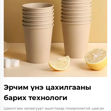
Эрчим үнэ цахилгааны
барих технологи
Цахилгаан халаагуурт ашиглахад тохиромжтой цаасан