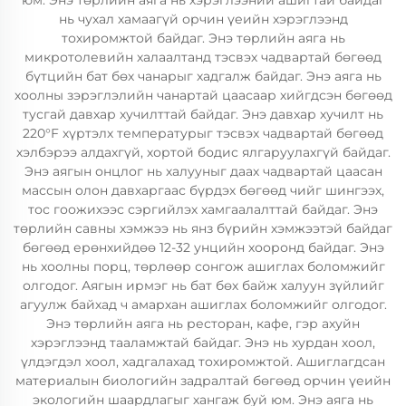
юм. Энэ төрлийн аяга нь хэрэглээний ашигтай байдаг
нь чухал хамаагүй орчин үеийн хэрэглээнд
тохиромжтой байдаг. Энэ төрлийн аяга нь
микротолевийн халаалтанд тэсвэх чадвартай бөгөөд
бүтцийн бат бөх чанарыг хадгалж байдаг. Энэ аяга нь
хоолны зэрэглэлийн чанартай цаасаар хийгдсэн бөгөөд
тусгай давхар хучилттай байдаг. Энэ давхар хучилт нь
220°F хүртэлх температурыг тэсвэх чадвартай бөгөөд
хэлбэрээ алдахгүй, хортой бодис ялгаруулахгүй байдаг.
Энэ аягын онцлог нь халууныг даах чадвартай цаасан
массын олон давхаргаас бүрдэх бөгөөд чийг шингээх,
тос гоожихээс сэргийлэх хамгаалалттай байдаг. Энэ
төрлийн савны хэмжээ нь янз бүрийн хэмжээтэй байдаг
бөгөөд ерөнхийдөө 12-32 унцийн хооронд байдаг. Энэ
нь хоолны порц, төрлөөр сонгож ашиглах боломжийг
олгодог. Аягын ирмэг нь бат бөх байж халуун зүйлийг
агуулж байхад ч амархан ашиглах боломжийг олгодог.
Энэ төрлийн аяга нь ресторан, кафе, гэр ахуйн
хэрэглээнд тааламжтай байдаг. Энэ нь хурдан хоол,
үлдэгдэл хоол, хадгалахад тохиромжтой. Ашиглагдсан
материалын биологийн задралтай бөгөөд орчин үеийн
экологийн шаардлагыг хангаж буй юм. Энэ аяга нь