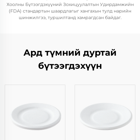
Хоолны Бүтээгдэхүүний Зохицуулалтын Удирдамжийн
(FDA) стандартын шаардлагыг хангахын тулд нарийн
шинжилгээ, туршилтанд хамрагдсан байдаг.
Ард түмний дуртай
бүтээгдэхүүн