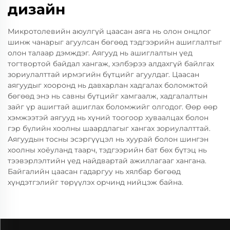
дизайн
Микротолевийн аюулгүй цаасан аяга нь олон онцлог
шинж чанарыг агуулсан бөгөөд тэдгээрийн ашиглалтыг
олон талаар дэмждэг. Аягууд нь ашиглалтын үед
тогтвортой байдал хангаж, хэлбэрээ алдахгүй байлгах
зориулалттай ирмэгийн бүтцийг агуулдаг. Цаасан
аягуудыг хооронд нь давхарлан хадгалах боломжтой
бөгөөд энэ нь савны бүтцийг хамгаалж, хадгалалтын
зайг үр ашигтай ашиглах боломжийг олгодог. Өөр өөр
хэмжээтэй аягууд нь хүний тоогоор хуваалцах болон
гэр бүлийн хоолны шаардлагыг хангах зориулалттай.
Аягуудын тосны эсэргүүцэл нь хуурай болон шингэн
хоолны хоёуланд таарч, тэдгээрийн бат бөх бүтэц нь
тээвэрлэлтийн үед найдвартай ажиллагааг хангана.
Байгалийн цаасан гадаргуу нь хялбар бөгөөд
хүндэтгэлийг төрүүлэх орчинд нийцэж байна.