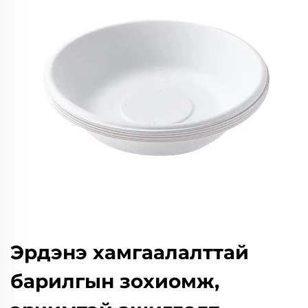
Эрдэнэ хамгаалалттай
барилгын зохиомж,