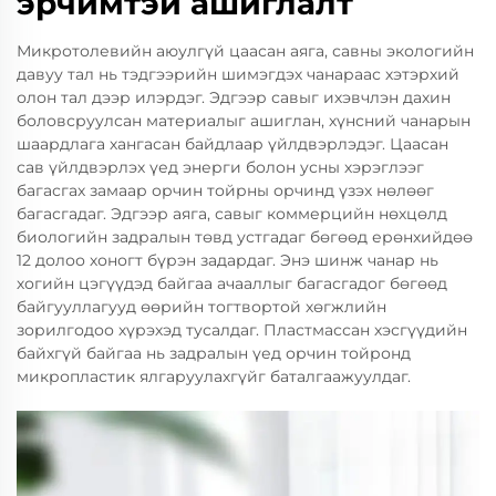
эрчимтэй ашиглалт
Микротолевийн аюулгүй цаасан аяга, савны экологийн
давуу тал нь тэдгээрийн шимэгдэх чанараас хэтэрхий
олон тал дээр илэрдэг. Эдгээр савыг ихэвчлэн дахин
боловсруулсан материалыг ашиглан, хүнсний чанарын
шаардлага хангасан байдлаар үйлдвэрлэдэг. Цаасан
сав үйлдвэрлэх үед энерги болон усны хэрэглээг
багасгах замаар орчин тойрны орчинд үзэх нөлөөг
багасгадаг. Эдгээр аяга, савыг коммерцийн нөхцөлд
биологийн задралын төвд устгадаг бөгөөд ерөнхийдөө
12 долоо хоногт бүрэн задардаг. Энэ шинж чанар нь
хогийн цэгүүдэд байгаа ачааллыг багасгадог бөгөөд
байгууллагууд өөрийн тогтвортой хөгжлийн
зорилгодоо хүрэхэд тусалдаг. Пластмассан хэсгүүдийн
байхгүй байгаа нь задралын үед орчин тойронд
микропластик ялгаруулахгүйг баталгаажуулдаг.