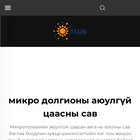
MN
микро долгионы аюулгүй
цаасны сав
Микротолевийн аюулгүй цаасан аяга нь хоолны сав
баглаа боодлын хувьд шинэчлэлтийн нэг том жишээ