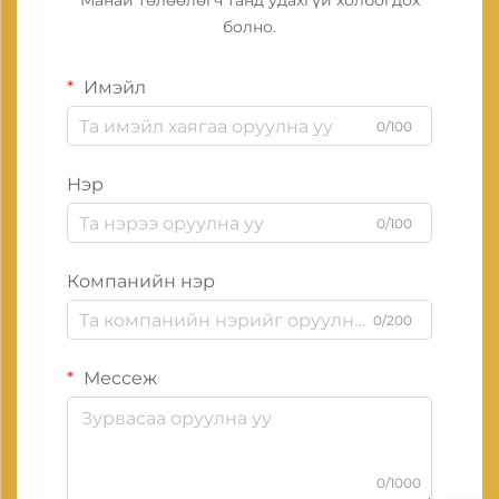
Манай төлөөлөгч танд удахгүй холбогдох
болно.
Имэйл
0/100
Нэр
0/100
Компанийн нэр
0/200
Мессеж
0/1000