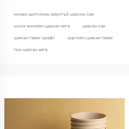
микро долгионы аюулгүй цаасны сав
шинэ жилийн цаасан аяга
цаасан сав
цаасан таваг крафт
зургийн цаасан таваг
том цаасан аяга