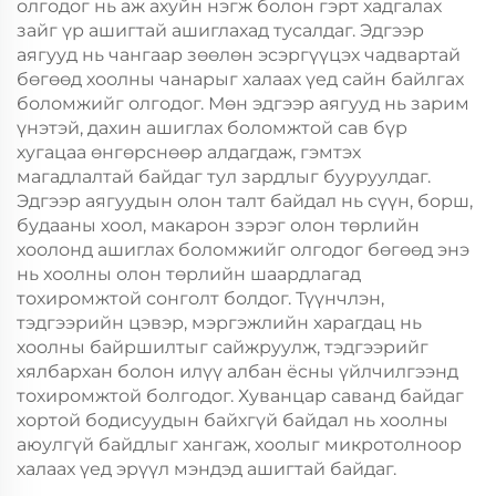
олгодог нь аж ахуйн нэгж болон гэрт хадгалах
зайг үр ашигтай ашиглахад тусалдаг. Эдгээр
аягууд нь чангаар зөөлөн эсэргүүцэх чадвартай
бөгөөд хоолны чанарыг халаах үед сайн байлгах
боломжийг олгодог. Мөн эдгээр аягууд нь зарим
үнэтэй, дахин ашиглах боломжтой сав бүр
хугацаа өнгөрснөөр алдагдаж, гэмтэх
магадлалтай байдаг тул зардлыг бууруулдаг.
Эдгээр аягуудын олон талт байдал нь сүүн, борш,
будааны хоол, макарон зэрэг олон төрлийн
хоолонд ашиглах боломжийг олгодог бөгөөд энэ
нь хоолны олон төрлийн шаардлагад
тохиромжтой сонголт болдог. Түүнчлэн,
тэдгээрийн цэвэр, мэргэжлийн харагдац нь
хоолны байршилтыг сайжруулж, тэдгээрийг
хялбархан болон илүү албан ёсны үйлчилгээнд
тохиромжтой болгодог. Хуванцар саванд байдаг
хортой бодисуудын байхгүй байдал нь хоолны
аюулгүй байдлыг хангаж, хоолыг микротолноор
халаах үед эрүүл мэндэд ашигтай байдаг.