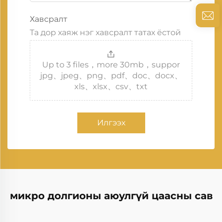
Хавсралт
Та дор хаяж нэг хавсралт татах ёстой
Up to 3 files，more 30mb，suppor
jpg、jpeg、png、pdf、doc、docx、
xls、xlsx、csv、txt
Илгээх
микро долгионы аюулгүй цаасны сав