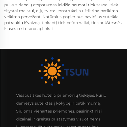
puikus riebalų atsparumas leidžia naudoti tiek sausai, tiek
skystai maistui, o jų tvirta konstrukcija užtikrina patikimą
veikimą pervežant. Natūralus popieriaus paviršius suteikia
patrauklų išvaizdą, tinkantį tiek neformaliai, tiek aukštesnės
klasės restorano aplinkai.
Visapusiškas hotelio priemonių tiekėjas, kurio
dėmesys sutelktas į kokybę ir patikimumą.
Siūloma vienartės priemonės, pasirinktiniai
dizainai ir greitas pristatymas visuotinėms