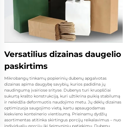
Versatilius dizainas daugelio
paskirtims
Mikrobangų tinkamų popierinių dubenų apgalvotas
dizainas apima daugybę savybių, kurios padidina jų
naudingumą įvairiose srityse. Dubenys turi kruopščiai
sukurtą krašto konstrukciją, kuri užtikrina puikią stabilumą
ir neleidžia deformuotis naudojimo metu. Jų dėklų dizainas
optimizuoja saugojimo vietą, kartu apsaugodamas
kiekvieno konteinerio vientisumą. Prieinamų dydžių
asortimentas atitinka skirtingus porcijų reikalavimus – nuo
individualių porcijų iki šeimyninių patiekimų. Dubenų