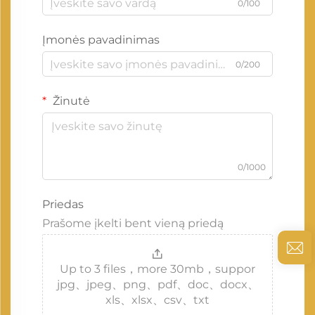
0/100
Įmonės pavadinimas
0/200
Žinutė
0/1000
Priedas
Prašome įkelti bent vieną priedą
Up to 3 files，more 30mb，suppor
jpg、jpeg、png、pdf、doc、docx、
xls、xlsx、csv、txt