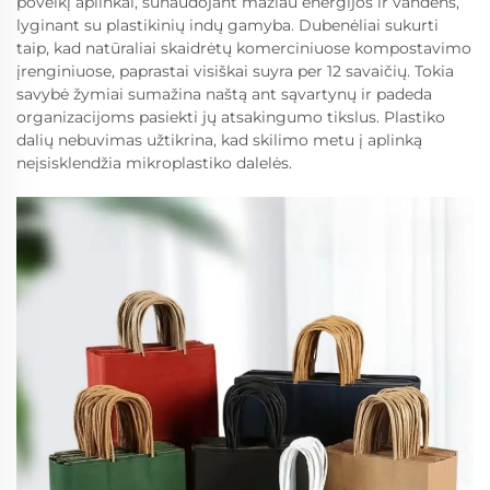
poveikį aplinkai, sunaudojant mažiau energijos ir vandens,
lyginant su plastikinių indų gamyba. Dubenėliai sukurti
taip, kad natūraliai skaidrėtų komerciniuose kompostavimo
įrenginiuose, paprastai visiškai suyra per 12 savaičių. Tokia
savybė žymiai sumažina naštą ant sąvartynų ir padeda
organizacijoms pasiekti jų atsakingumo tikslus. Plastiko
dalių nebuvimas užtikrina, kad skilimo metu į aplinką
neįsisklendžia mikroplastiko dalelės.