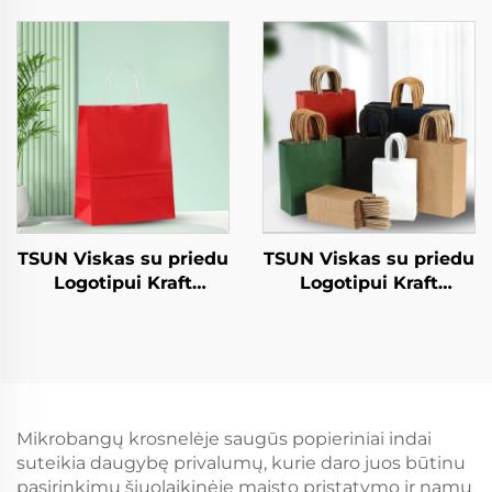
snekso, sushio, pizzo,
popierinis kvadratinis
duonos, konfekcijų ir
Kraft popierinis
šokolado patiekalams
salatos, snekso,
sushio, sandvičių,
duonos, konfekcijų,
šokolado, kanabos ir
kt. patiekalams
TSUN Viskas su priedu
TSUN Viskas su priedu
Logotipui Kraft
Logotipui Kraft
Popieriaus Tole Sakelis
Popieriaus Tole Sakelis
Ekranas Spausdinimo
Ekranas Spausdinimo
Paviršius Naujieji
Paviršius Naujieji
Metus / Kalėdas
Metus / Kalėdas
Užsiimti Maisto
Užsiimti Maisto
Siuntimo Karta
Plastikinė Ambaluoja
Mikrobangų krosnelėje saugūs popieriniai indai
Darbai
suteikia daugybę privalumų, kurie daro juos būtinu
pasirinkimu šiuolaikinėje maisto pristatymo ir namų