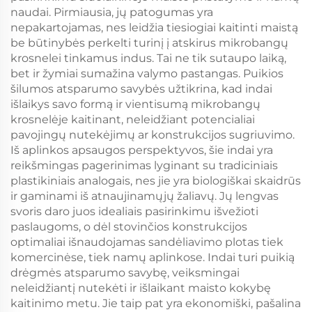
naudai. Pirmiausia, jų patogumas yra
nepakartojamas, nes leidžia tiesiogiai kaitinti maistą
be būtinybės perkelti turinį į atskirus mikrobangų
krosnelei tinkamus indus. Tai ne tik sutaupo laiką,
bet ir žymiai sumažina valymo pastangas. Puikios
šilumos atsparumo savybės užtikrina, kad indai
išlaikys savo formą ir vientisumą mikrobangų
krosnelėje kaitinant, neleidžiant potencialiai
pavojingų nutekėjimų ar konstrukcijos sugriuvimo.
Iš aplinkos apsaugos perspektyvos, šie indai yra
reikšmingas pagerinimas lyginant su tradiciniais
plastikiniais analogais, nes jie yra biologiškai skaidrūs
ir gaminami iš atnaujinamųjų žaliavų. Jų lengvas
svoris daro juos idealiais pasirinkimu išvežioti
paslaugoms, o dėl stovinčios konstrukcijos
optimaliai išnaudojamas sandėliavimo plotas tiek
komercinėse, tiek namų aplinkose. Indai turi puikią
drėgmės atsparumo savybę, veiksmingai
neleidžiantį nutekėti ir išlaikant maisto kokybę
kaitinimo metu. Jie taip pat yra ekonomiški, pašalina