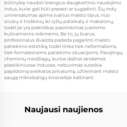
būtinybę naudoti brangius daugkartinio naudojimo
indus, kurie gali būti prarasti ar sugadinti. Šių indų
universalumas apima įvairius maisto tipus, nuo
sriubų ir troškinių iki ryžių patiekalų ir makaronų,
todėl jie yra praktiškas pasirinkimas įvairioms
kulinarinėms reikmėms. Be to, jų švarus,
profesionalus išvaizda padeda pagerinti maisto
patiekimo estetiką, todėl tinka tiek neformalioms,
tiek formalesnėms patiekimo situacijoms. Pavojingų
cheminių medžiagų, kurios dažnai randamos
plastikiniuose induose, nebuvimas suteikia
papildomą sveikatos privalumą, užtikrinant maisto
saugą mikrobangų krosnelėje kaitinant.
Naujausi naujienos