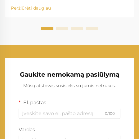
Peržiūrėti daugiau
Gaukite nemokamą pasiūlymą
Mūsų atstovas susisieks su jumis netrukus.
El. paštas
0/100
Vardas