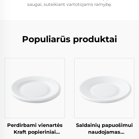
saugai, suteikiant vartotojams ramybę.
Populiarūs produktai
Perdirbami vienartės
Saldainių papuošimui
Kraft popieriniai
naudojamas
duonelės salatos,
perdirbamas