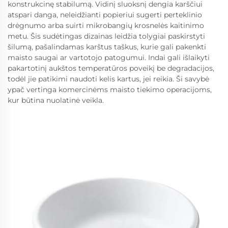
konstrukcinę stabilumą. Vidinį sluoksnį dengia karščiui
atspari danga, neleidžianti popieriui sugerti perteklinio
drėgnumo arba suirti mikrobangių krosnelės kaitinimo
metu. Šis sudėtingas dizainas leidžia tolygiai paskirstyti
šilumą, pašalindamas karštus taškus, kurie gali pakenkti
maisto saugai ar vartotojo patogumui. Indai gali išlaikyti
pakartotinį aukštos temperatūros poveikį be degradacijos,
todėl jie patikimi naudoti kelis kartus, jei reikia. Ši savybė
ypač vertinga komercinėms maisto tiekimo operacijoms,
kur būtina nuolatinė veikla.