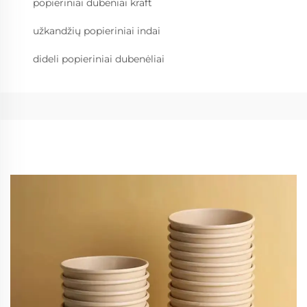
popieriniai dubeniai kraft
užkandžių popieriniai indai
dideli popieriniai dubenėliai