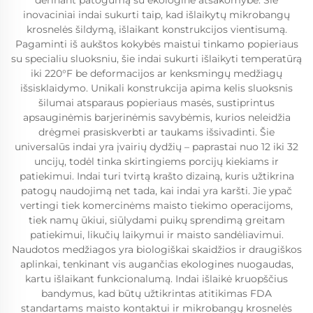
derinant patogumą su ekologine atsakomybe. Šie
inovaciniai indai sukurti taip, kad išlaikytų mikrobangų
krosnelės šildymą, išlaikant konstrukcijos vientisumą.
Pagaminti iš aukštos kokybės maistui tinkamo popieriaus
su specialiu sluoksniu, šie indai sukurti išlaikyti temperatūrą
iki 220°F be deformacijos ar kenksmingų medžiagų
išsisklaidymo. Unikali konstrukcija apima kelis sluoksnis
šilumai atsparaus popieriaus masės, sustiprintus
apsauginėmis barjerinėmis savybėmis, kurios neleidžia
drėgmei prasiskverbti ar taukams išsivadinti. Šie
universalūs indai yra įvairių dydžių – paprastai nuo 12 iki 32
uncijų, todėl tinka skirtingiems porcijų kiekiams ir
patiekimui. Indai turi tvirtą krašto dizainą, kuris užtikrina
patogų naudojimą net tada, kai indai yra karšti. Jie ypač
vertingi tiek komercinėms maisto tiekimo operacijoms,
tiek namų ūkiui, siūlydami puikų sprendimą greitam
patiekimui, likučių laikymui ir maisto sandėliavimui.
Naudotos medžiagos yra biologiškai skaidžios ir draugiškos
aplinkai, tenkinant vis augančias ekologines nuogaudas,
kartu išlaikant funkcionalumą. Indai išlaikė kruopščius
bandymus, kad būtų užtikrintas atitikimas FDA
standartams maisto kontaktui ir mikrobangų krosnelės