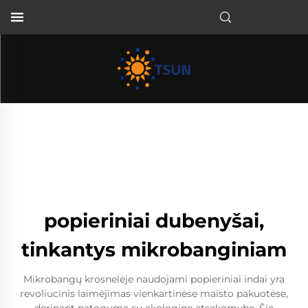
LT
popieriniai dubenyšai,
tinkantys mikrobanginiam
Mikrobangų krosnelėje naudojami popieriniai indai yra
revoliucinis laimėjimas vienkartinėse maisto pakuotėse,