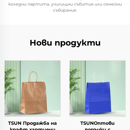
коледни партита, училищни събития или семейни
събирания.
Нови продукти
TSUN Продажба на
TSUNОптови
крафт хартиени
поръчки с