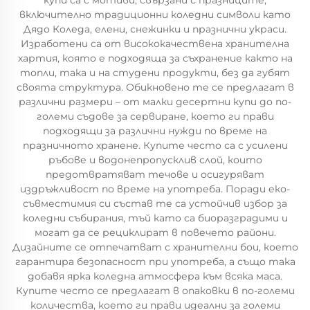
купи са с мотиви, свързани с празниците,
включително традиционни коледни символи като
Дядо Коледа, елени, снежинки и празнични украси.
Изработени са от висококачествена хранителна
хартия, която е подходяща за съхранение както на
топли, така и на студени продукти, без да губят
своята структура. Обикновено те се предлагат в
различни размери – от малки десертни купи до по-
големи съдове за сервиране, което ги прави
подходящи за различни нужди по време на
празничното хранене. Купите често са с усилени
ръбове и водонепропусклив слой, които
предотвратяват течове и осигуряват
издръжливост по време на употреба. Поради еко-
съвместимия си състав те са устойчив избор за
коледни събирания, тъй като са биоразградими и
могат да се рециклират в повечето райони.
Дизайните се отпечатват с хранителни бои, което
гарантира безопасност при употреба, а също така
добавя ярка коледна атмосфера към всяка маса.
Купите често се предлагат в опаковки в по-големи
количества, което ги прави идеални за големи