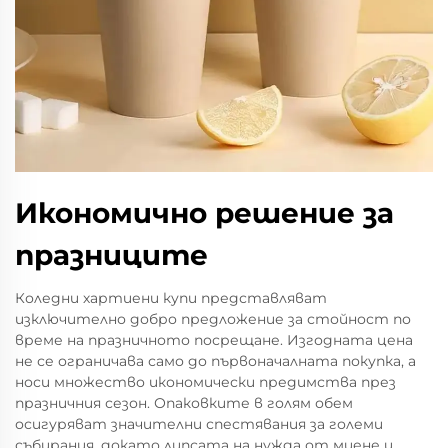
Икономично решение за
празниците
Коледни хартиени купи представляват
изключително добро предложение за стойност по
време на празничното посрещане. Изгодната цена
не се ограничава само до първоначалната покупка, а
носи множество икономически предимства през
празничния сезон. Опаковките в голям обем
осигуряват значителни спестявания за големи
събирания, докато липсата на нужда от миене и