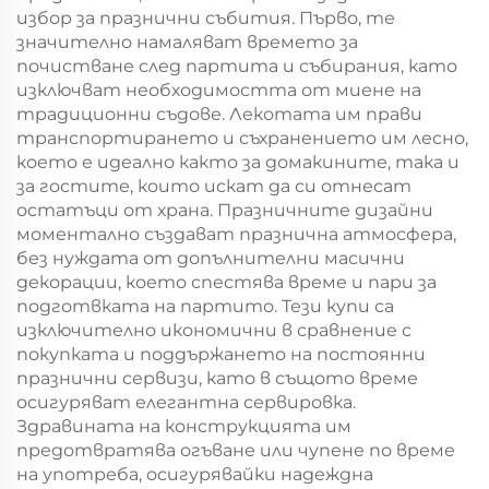
Кристемас,
Кристемас,
избор за празнични събития. Първо, те
пластмасова
пластмасова
значително намаляват времето за
упаковка за
упаковка за
почистване след партита и събирания, като
хранителни
хранителни
изключват необходимостта от миене на
продукти и
продукти и
традиционни съдове. Лекотата им прави
занаятчии
занаятчии
транспортирането и съхранението им лесно,
което е идеално както за домакините, така и
за гостите, които искат да си отнесат
остатъци от храна. Празничните дизайни
моментално създават празнична атмосфера,
без нуждата от допълнителни масични
декорации, което спестява време и пари за
подготвката на партито. Тези купи са
изключително икономични в сравнение с
покупката и поддържането на постоянни
празнични сервизи, като в същото време
осигуряват елегантна сервировка.
Здравината на конструкцията им
предотвратява огъване или чупене по време
на употреба, осигурявайки надеждна