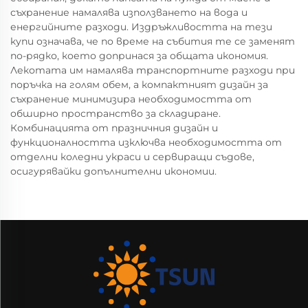
съхранение намалява използването на вода и
енергийните разходи. Издръжливостта на тези
купи означава, че по време на събития те се заменят
по-рядко, което допринася за общата икономия.
Лекотата им намалява транспортните разходи при
поръчка на голям обем, а компактният дизайн за
съхранение минимизира необходимостта от
обширно пространство за складиране.
Комбинацията от празничния дизайн и
функционалността изключва необходимостта от
отделни коледни украси и сервиращи съдове,
осигурявайки допълнителни икономии.