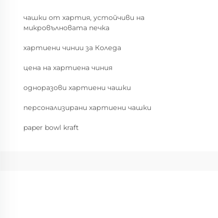
чашки от хартия, устойчиви на
микровълновата печка
хартиени чинии за Коледа
цена на хартиена чиния
одноразови хартиени чашки
персонализирани хартиени чашки
paper bowl kraft