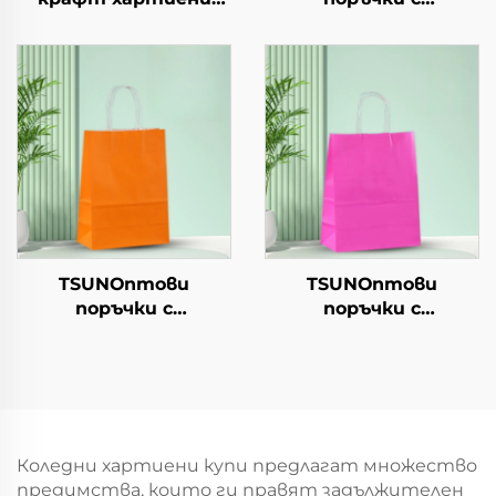
торби с персонален
персонализиран
логотип за упаковка
логотип на крафт
на храна за Нова
хартиен
година/Коледа с
торбоподобен
екранна печат
мешек с повърхност
за екранна печат за
Нова година/
Кристемас, упаковка
за транспорт на
храна
TSUNОптови
TSUNОптови
поръчки с
поръчки с
персонализиран
персонализиран
логотип на крафт
логотип на крафт
хартиен
хартиен
торбоподобен
торбоподобен
мешек с повърхност
мешек с повърхност
за екранна печат за
за екранна печат за
Коледни хартиени купи предлагат множество
Нова година/
Нова година/
предимства, които ги правят задължителен