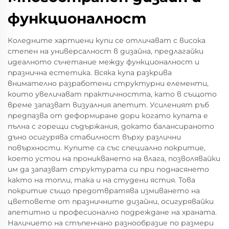
функционалност
Коледните хартиени купи се отличават с висока
степен на универсалност в дизайна, предлагайки
идеалното съчетание между функционалност и
празнична естетика. Всяка купа разкрива
внимателно разработени структурни елементи,
които увеличават практичността, като в същото
време запазват визуалния апетит. Усиленият ръб
предпазва от деформиране дори когато купата е
пълна с горещи съдържания, докато балансираното
дъно осигурява стабилност върху различни
повърхности. Купите са със специално покритие,
което устои на проникването на влага, позволявайки
им да запазват структурата си при поднасянето
както на топли, така и на студени ястия. Това
покритие също предотвратява измиването на
цветовете от празничните дизайни, осигурявайки
апетитно и професионално подреждане на храната.
Наличието на стъпенчано разнообразие по размери