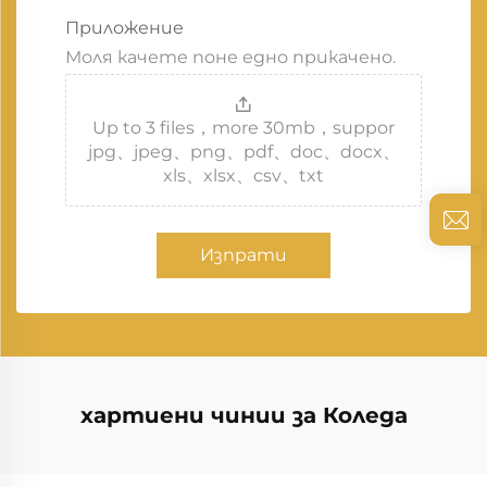
Приложение
Моля качете поне едно прикачено.
Up to 3 files，more 30mb，suppor
jpg、jpeg、png、pdf、doc、docx、
xls、xlsx、csv、txt
Изпрати
хартиени чинии за Коледа