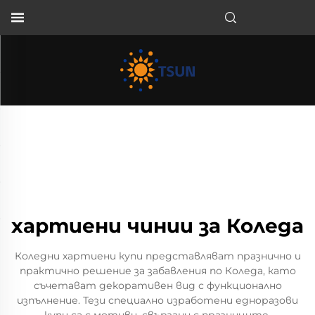
BG
хартиени чинии за Коледа
Коледни хартиени купи представляват празнично и
практично решение за забавления по Коледа, като
съчетават декоративен вид с функционално
изпълнение. Тези специално изработени едноразови