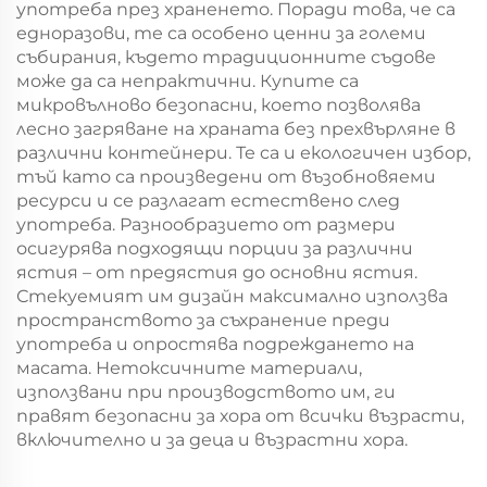
употреба през храненето. Поради това, че са
едноразови, те са особено ценни за големи
събирания, където традиционните съдове
може да са непрактични. Купите са
микровълново безопасни, което позволява
лесно загряване на храната без прехвърляне в
различни контейнери. Те са и екологичен избор,
тъй като са произведени от възобновяеми
ресурси и се разлагат естествено след
употреба. Разнообразието от размери
осигурява подходящи порции за различни
ястия – от предястия до основни ястия.
Стекуемият им дизайн максимално използва
пространството за съхранение преди
употреба и опростява подреждането на
масата. Нетоксичните материали,
използвани при производството им, ги
правят безопасни за хора от всички възрасти,
включително и за деца и възрастни хора.