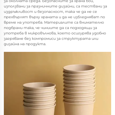
за околната среда. Безопасните за храна бои,
използвани за празничните дизайни, са тествани за
издръжливост и безопасност, така че да не се
прехвърлят върху храната и да не избледняват по
време на употреба. Материалите са внимателно
подбрани така, че чиниите да са подходящи за
употреба в микровълнова, което осигурява удобно
загряване без компромиси за структурата или
дизайна на продукта.