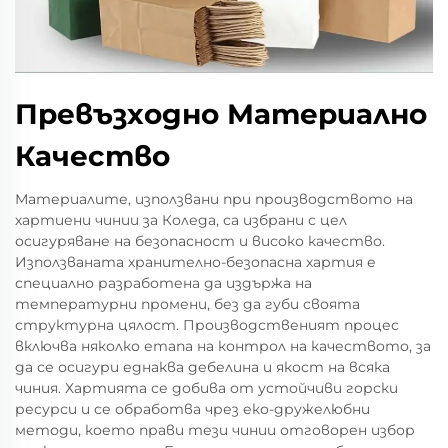
Превъзходно Материално
Качество
Материалите, използвани при производството на
хартиени чинии за Коледа, са избрани с цел
осигуряване на безопасност и високо качество.
Използваната хранително-безопасна хартия е
специално разработена да издържа на
температурни промени, без да губи своята
структурна цялост. Производственият процес
включва няколко етапа на контрол на качеството, за
да се осигури еднаква дебелина и якост на всяка
чиния. Хартията се добива от устойчиви горски
ресурси и се обработва чрез еко-дружелюбни
методи, което прави тези чинии отговорен избор