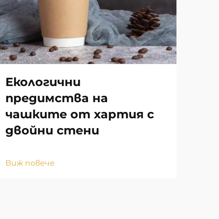
Екологични
Ка
предимства на
то
чашките от хартия с
ек
двойни стени
Виж
Виж повече