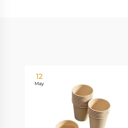
12
May