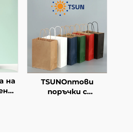
а на
TSUNОптови
ени
поръчки с
персонализиран
н
логотип на крафт
а
хартиен
рана
торбоподобен