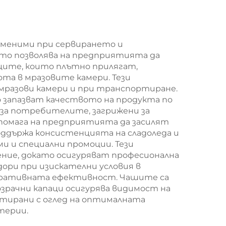
на/
мешек с
нна
повърхност за
екранна печат за
заменими при сервирането и
ето позволява на предприятията да
Нова година/
ците, които плътно прилягат,
Кристемас,
та в мразовите камери. Тези
 мразови камери и при транспортиране.
пластмасова
о запазват качеството на продукта по
упаковка за
 за потребителите, загрижени за
 помага на предприятията да засилят
хранителни
оддържа консистенцията на сладоледа и
продукти и
и и специални промоции. Тези
ение, докато осигуряват професионална
занаятчии
ори при изискателни условия в
перативната ефективност. Чашите са
озрачни капаци осигурява видимост на
ктирани с оглед на оптималната
терии.