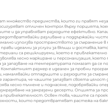
аковка за Нова
за Нова годи
одина/Коледа
Коледа с екра
печат
агат множество предимства, които ги правят не
е осигуряват отличен контрол върху порцията, ко
ите и да управляват разходите ефективно. Капа
предотвратявайки разливане и поддържайки чисто
мално използва пространството за съхранение в
ави идеални за услуги за вкъщи и доставка, кат
териали са рециклируеми, което е привлекателно
зволява лесно маркиране и персонализация, което
 за запазване на температурата помагат да се п
Компактният размер е идеален за пробни програм
, намалявайки отпадъците и разходите за съхран
 гарантира, че чашите запазват своята цялост д
рява лесно пълнене и поднасяне, подобрявайки о
размразяване на замразени десерти. Опцията за пр
а привлекателност. Освен това, чашите са прое
върхности, които предотвратяват растежа на бак