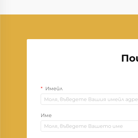
По
Имейл
Име