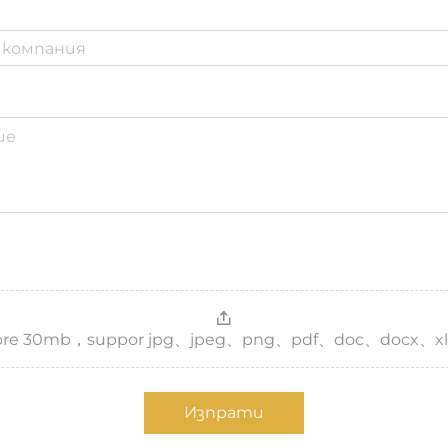
，more 30mb，suppor jpg、jpeg、png、pdf、doc、docx、xl
Изпрати