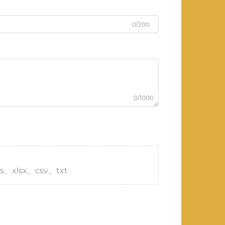
0/200
0/1000
s、xlsx、csv、txt