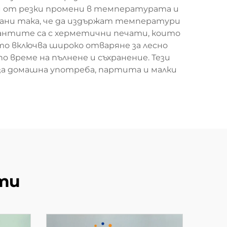
и от резки промени в температурата и
рани така, че да издържат температури
риантите са с херметични печати, които
о включва широко отваряне за лесно
 време на пълнене и съхранение. Тези
и за домашна употреба, партита и малки
ти