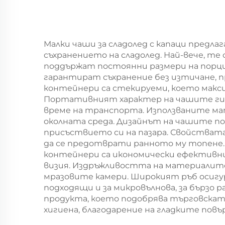
употреба, съдове
уп
за храна, пица,
г
сандвич, сладолед,
Малки чаши за сладолед с капаци предл
съхранението на сладолед. Най-вече, т
кръгли/овални
поддържат постоянни размери на порци
узори като
гарантират съхранение без изтичане, 
контейнери са стекируеми, което макси
алтернатива на
Портативният характер на чашите ги пр
пластмасата
време на транспорта. Използваните ма
околната среда. Дизайнът на чашите по
присъствието си на пазара. Свойствата
да се предотврати ранното му топене. 
контейнери са икономически ефективни
визия. Издръжливостта на материалите
мразовите камери. Широкият ръб осигу
подходящи и за микровълнова, за бързо 
продукта, което подобрява търговскат
хигиена, благодарение на гладките по