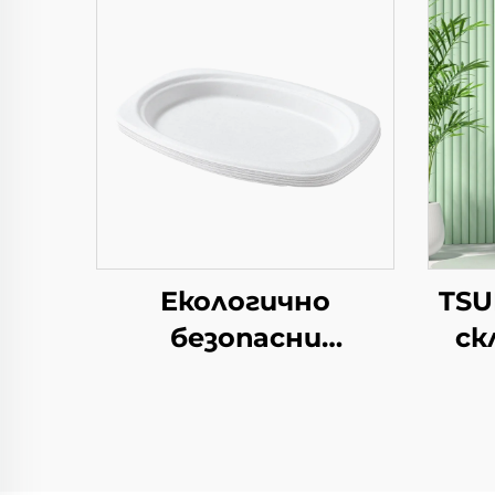
Екологично
TSU
безопасни
ск
разполагаеми
хар
квадратни
хартиени чинии за
еднократно