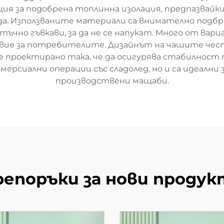
ия за подобрена топлинна изолация, предпазвайк
да. Използваните материали са внимателно подб
тъчно гъвкави, за да не се напукат. Много от ва
вие за потребителите. Дизайнът на чашите чест
 проектирано така, че да осигурява стабилност по
мерсиални операции със сладолед, но и са идеалн
производствени мащаби.
репоръки за нови продук