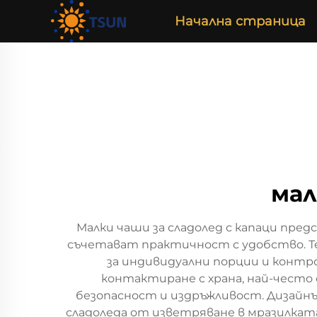
Начална страница
мал
Малки чаши за сладолед с капаци пре
съчетават практичност с удобство. Те
за индивидуални порции и контр
контактиране с храна, най-често
безопасност и издръжливост. Дизайнъ
сладоледа от изветряване в мразилкат