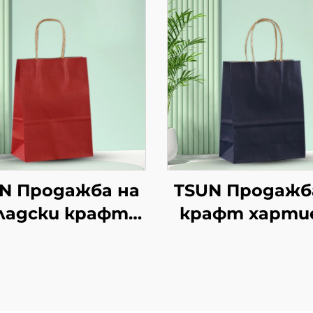
N Продажба на
TSUN Продажб
ладски крафт
крафт харти
тиени торби с
торби с
персонален
персонале
логотип за
логотип з
подаръчна
упаковка на х