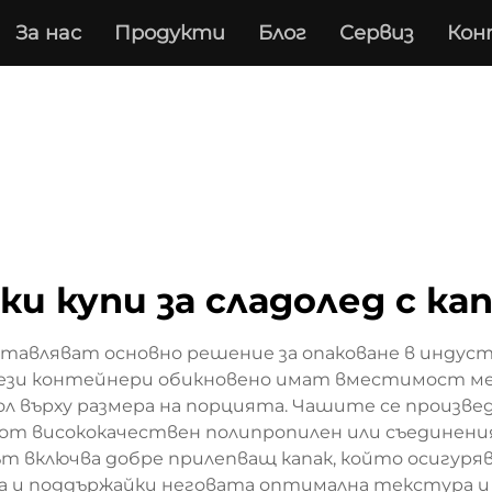
За нас
Продукти
Блог
Сервиз
Кон
ки купи за сладолед с ка
дставляват основно решение за опаковане в инду
зи контейнери обикновено имат вместимост межд
ол върху размера на порцията. Чашите се произве
 от висококачествен полипропилен или съединения
т включва добре прилепващ капак, който осигур
а и поддържайки неговата оптимална текстура и