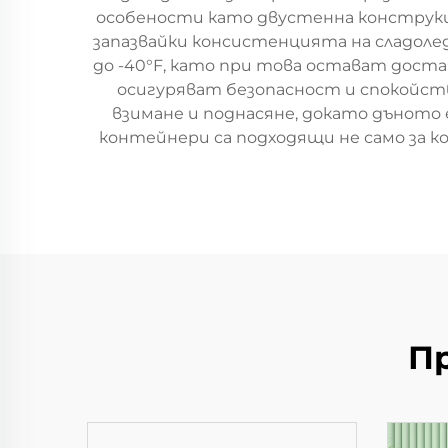
особености като двустенна конструкц
запазвайки консистенцията на сладоле
до -40°F, като при това остават доста
осигуряват безопасност и спокойст
взимане и поднасяне, докато дъното е
контейнери са подходящи не само за ко
П