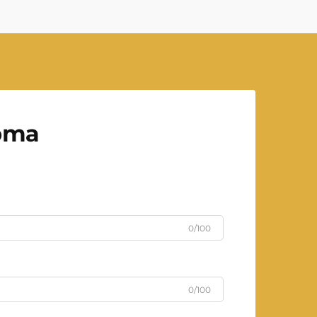
рта
0/100
0/100