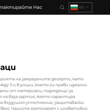
тактирайте Нас
BG
паци
стрията на замразените десерти, като
у 3 и 8 унции, което ги прави идеални
дени от материали, подходящи за
 на база хартия, което гарантира
ява въздушно уплътнение, защитавайки
 вкус. Чашите разполагат с иновативни