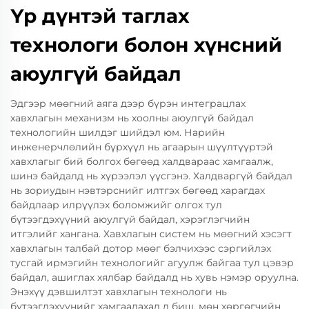
Үр дүнтэй таглах
технологи болон хүнсний
аюулгүй байдал
Эдгээр мөөгний аяга дээр бүрэн интеграцлах
хавхлагын механизм нь хоолны аюулгүй байдал
технологийн шилдэг шийдэл юм. Нарийн
инженерчлөлийн бүрхүүл нь агаарын шүүлтүүртэй
хавхлагыг бий болгох бөгөөд халдвараас хамгаалж,
шинэ байдалд нь хүрээлэл үүсгэнэ. Халдваргүй байдал
нь зориудын нэвтэрснийг илтгэх бөгөөд харагдах
байдлаар илрүүлэх боломжийг олгох тул
бүтээгдэхүүний аюулгүй байдал, хэрэглэгчийн
итгэлийг хангана. Хавхлагын систем нь мөөгний хэсэгт
хавхлагын талбай дотор мөөг бэлчихээс сэргийлэх
тусгай ирмэгийн технологийг агуулж байгаа тул цэвэр
байдал, ашиглах хялбар байдалд нь хувь нэмэр оруулна.
Энэхүү дэвшилтэт хавхлагын технологи нь
бүтээгдэхүүнийг хамгаалахад л биш, мөн хөргөгчийн