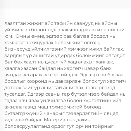
Шинэ Жил,
Ур чадвараар Шинэ
Кристмасийн Хоолын
Жил, Кристмасийн
Пакинг Скрин Принт
Хөдөлгөөнт Хоолын
Пластик Пакинг
Хаалттай жижиг айс тафийн савнууд нь айсны
үйлчилгээ болон хадгалах явцад маш их ашигтай
юм. Юмны өмнө, эдгээр сав баглаа боодол нь
хэмжээг зохицуулах боломжийг олгож,
бизнесүүд үйлчилгээний хэмжээг ижил байлгах,
зардлыг үр ашигтай удирдах боломжийг олгодог.
Бат бөх хаалт нь дусалгүй хадгалахыг хангаж,
хаалга хаасан байдал нь хөргөгч цэвэр байх,
аяндаа асгарахаас сэргийлдэг. Эдгээр сав баглаа
боодлыг хооронд нь давхарлаж болох тул хөргөгч
доторх зайг үр ашигтай ашиглах, тээвэрлэхэд
тусалдаг. Эдгээр савны гар бүтээлмээр байдал нь
гадаа авч явах үйлчилгээ болон хүргэлтийн үйл
ажиллагаанд маш тохиромжтой бөгөөд
бүтээгдэхүүний чанарыг тээвэрлэлтийн явцад
хадгалж байдаг. Материал нь дахин
боловсруулалтанд ордог тул орчин тойрныг