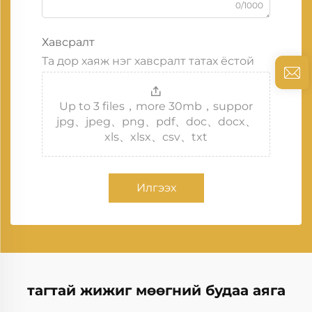
0/1000
Хавсралт
Та дор хаяж нэг хавсралт татах ёстой
Up to 3 files，more 30mb，suppor
jpg、jpeg、png、pdf、doc、docx、
xls、xlsx、csv、txt
Илгээх
тагтай жижиг мөөгний будаа аяга