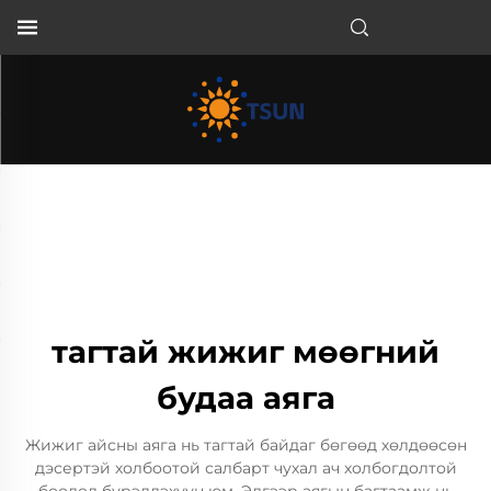
MN
тагтай жижиг мөөгний
будаа аяга
Жижиг айсны аяга нь тагтай байдаг бөгөөд хөлдөөсөн
дэсертэй холбоотой салбарт чухал ач холбогдолтой