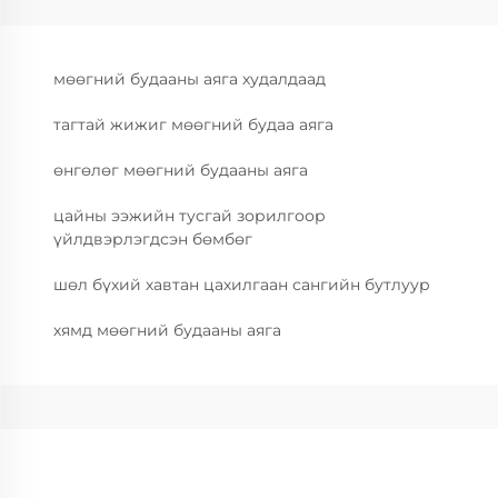
мөөгний будааны аяга худалдаад
тагтай жижиг мөөгний будаа аяга
өнгөлөг мөөгний будааны аяга
цайны ээжийн тусгай зорилгоор
үйлдвэрлэгдсэн бөмбөг
шөл бүхий хавтан цахилгаан сангийн бутлуур
хямд мөөгний будааны аяга