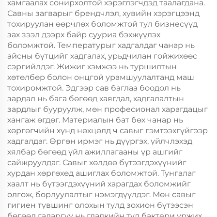
хамгаалах сонирхолтой хэрэглэгчдэд таалагдана.
Савны загварыг брендчлэл, хувийн хэрэгцээнд
тохируулан өөрчлөх боломжтой тул бизнесүүд
зах зээл дээрх байр сууриа бэхжүүлэх
боломжтой. Температурыг хадгалдаг чанар нь
айсны бүтцийг хадгалах, урьдчилан гойжихөөс
сэргийлдэг. Жижиг хэмжээ нь туршилтын
хөтөлбөр болон онцгой урамшуулалтанд маш
тохиромжтой. Эдгээр сав баглаа боодол нь
зардал нь бага бөгөөд хаягдал, хадгалалтын
зардлыг бууруулж, мөн професионал харагдацыг
хангаж өгдөг. Материалын бат бөх чанар нь
хөргөгчийн хүнд нөхцөлд ч савыг гэмтээхгүйгээр
хадгалдаг. Өргөн ирмэг нь дүүргэх, үйлчлэхэд
хялбар бөгөөд үйл ажиллагааны үр ашгийг
сайжруулдаг. Савыг хөлдөө бүтээгдэхүүнийг
хурдан хөргөхөд ашиглах боломжтой. Тунгалаг
хаалт нь бүтээгдэхүүний харагдах боломжийг
олгож, борлуулалтыг нэмэгдүүлдэг. Мөн савыг
гигиен түвшинг олохын тулд зохион бүтээсэн
бөгөөд гадаргуу нь гладкийн тул бактери үржих