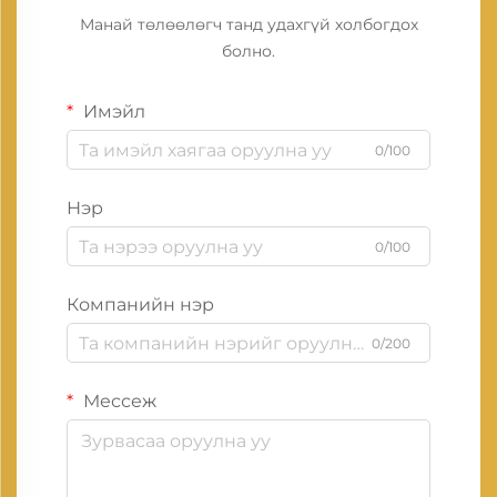
Манай төлөөлөгч танд удахгүй холбогдох
болно.
Имэйл
0/100
Нэр
0/100
Компанийн нэр
0/200
Мессеж