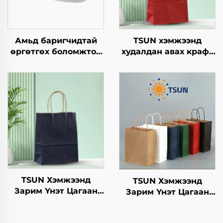
Амьд баригчидтай
TSUN хэмжээнд
өргөтгөх боломжтой
худалдан авах крафт
квадрат төрлийн
хуурмаг дэлгэцийн
хавтангаас бүрдсэн
төвөгтэй бүтээгдсэн
дагуу, нэг удаа
логотой зах зээл,
ашиглах
Нийлүүлэх
хүрээлэнгийн
он/Christmas-ийн
бүтээгдэхүүн, пицца,
өрөөний баримт
цусан хоол, цэнхэр,
барих
дугуй, тойрог/овойн
зургийн орон суурь,
пластик зам
TSUN Хэмжээнд
TSUN Хэмжээнд
Зарим Үнэт Цагаан
Зарим Үнэт Цагаан
Хавtg Тасалгааны Баг
Хавtg Тасалгааны Баг
Нэмэлт Ур чадвараар
Скрин Принт Нэмэлт