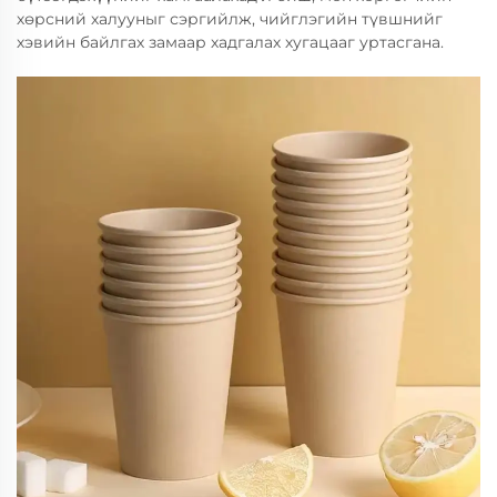
хөрсний халууныг сэргийлж, чийглэгийн түвшнийг
хэвийн байлгах замаар хадгалах хугацааг уртасгана.