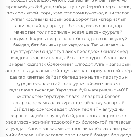
боодол бүрэлдэхүүн юм. Эдгээр аягын багтаамж нь
ерөнхийдөө 3-8 унц байдаг тул хүн бүрийн хэрэглээнд
тохиромжтой, порц хэмжээг зохицуулахад ашигладаг.
Аягыг хоолны чанарын зөвшөөрөлтэй материалыг
ашиглан үйлдвэрлэдэг бөгөөд ихэвчлэн өндөр
чанартай полипропилен эсвэл цаасан суурьтай
нэгдмэл бодисыг хэрэглэдэг бөгөөд энэ нь аюулгүй
байдал, бат бөх чанарыг харуулна. Таг нь агаарын
шүүлтүүртэй байдаг тул айсыг хөлдөөж байлгах үед
хөлдөөнгөөс хамгаалж, айсын текстурыг болон амт
чанарыг хадгалах боломжийг олгодог. Аягын загварын
онцлог нь дулааныг сайн тусгаарлах зориулалттай хоёр
давхар ханатай байдаг бөгөөд энэ нь температурын
хурдан өөрчлөлтийг саатуулж, айсын чанарыг
хадгалахад тусалдаг. Хэрэглэж буй материалыг -40°F
хүртэлх температурыг даах чадвартай бөгөөд
хагарахаас хамгаалах хүрэлцээтэй хатуу чанартай
байдлаар сонгож авдаг. Олон төрлийн аягууд нь
хэрэглэгчдийн аюулгүй байдлыг хангах зорилгоор
хэрэглэсэн эсэхийг тодорхойлох боломжтой таглаасыг
агуулдаг. Аягын загварын онцлог нь халбагаар амархан
хийх боломжийг олгодог өргөн амтай байдаг бол доод