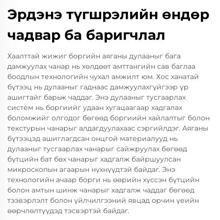
Эрдэнэ түгшрэлийн өндөр
чадвар ба баригчлал
Хаалттай жижиг боргийн аяганы дулааныг бага
дамжуулах чанар нь хөлдөөт амттангийн сав баглаа
боодлын технологийн чухал амжилт юм. Хос ханатай
бүтээц нь дулааныг гаднаас дамжуулахгүйгээр үр
ашигтайг барьж чаддаг. Энэ дулааныг тусгаарлах
систем нь боргиийг удаан хугацаагаар хадгалах
боломжийг олгодог бөгөөд боргиийн хайлалтыг болон
текстурын чанарыг алдагдуулахаас сэргийлдэг. Аяганы
бүтээцэд ашиглагдсан онцгой материалууд нь
дулааныг тусгаарлах чанарыг сайжруулах бөгөөд
бүтцийн бат бөх чанарыг хадгалж байршуулсан
микроскопын агаарын нүхнүүдтэй байдаг. Энэ
технологийн ачаар борги нь өөрийн хүссэн бүтцийн
болон амтын шинж чанарыг хадгалж чаддаг бөгөөд
тээвэрлэлт болон үйлчилгээний явцад орчин үеийн
өөрчлөлтүүдэд тэсвэртэй байдаг.