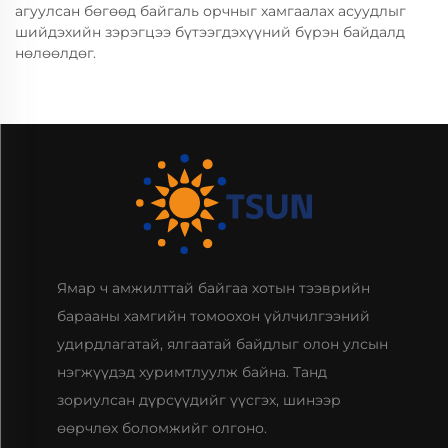
агуулсан бөгөөд байгаль орчныг хамгаалах асуудлыг
шийдэхийн зэрэгцээ бүтээгдэхүүний бүрэн байдалд
нөлөөлдөг.
Ямар ч амжилттай байгаа хотын тээврийн
барааны хамгийн томоохон үйлчилгээний
удирдлагатай, ялгаатай байдлыг олон улсын
нэгжүүдэд хуримтлуулж байна. Танд
зориулсан дүрсүүдийг үүсгэх, шинээр
өөрчлөх боломжийг олгоно.