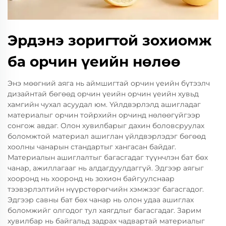
Эрдэнэ зоригтой зохиомж
ба орчин үеийн нөлөө
Энэ мөөгний аяга нь аймшигтай орчин үеийн бүтээлч
дизайнтай бөгөөд орчин үеийн орчин үеийн хувьд
хамгийн чухал асуудал юм. Үйлдвэрлэлд ашигладаг
материалыг орчин тойрхийн орчинд нөлөөгүйгээр
сонгож авдаг. Олон хувилбарыг дахин боловсруулах
боломжтой материал ашиглан үйлдвэрлэдэг бөгөөд
хоолны чанарын стандартыг хангасан байдаг.
Материалын ашиглалтыг багасгадаг түүнчлэн бат бөх
чанар, ажиллагааг нь алдагдуулдаггүй. Эдгээр аягыг
хооронд нь хооронд нь зохион байгуулснаар
тээвэрлэлтийн нүүрстөрөгчийн хэмжээг багасгадог.
Эдгээр савны бат бөх чанар нь олон удаа ашиглах
боломжийг олгодог тул хаягдлыг багасгадаг. Зарим
хувилбар нь байгальд задрах чадвартай материалыг