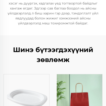
хэсэг нь дүүргэх, хадгалах үед тогтвортой байдлыг
хангаж өгдөг. Эдгээр сав баглаа боодол нь айсны
үйлдвэрлэлд л биш харин гэр дээр, тэмдэглэлт үйл
явдлуудад болон жижиг хэмжээний айсны
үйлдвэрлэлд маш тохиромжтой байдаг.
Шинэ бүтээгдэхүүний
зөвлөмж