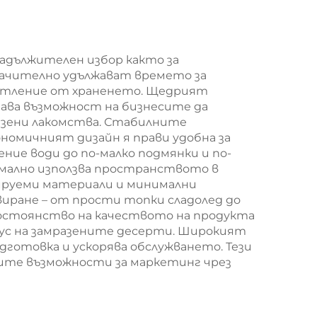
мешек с
за
повърхност за
т за
екранна печат за
адължителен избор както за
начително удължават времето за
/
Нова година/
чатление от храненето. Щедрият
,
Кристемас,
ава възможност на бизнесите да
разени лакомства. Стабилните
а
пластмасова
омичният дизайн я прави удобна за
на
упаковка за
ние води до по-малко подмянки и по-
имално използва пространството в
хранителни
лируеми материали и минимални
продукти и
виране – от прости топки сладолед до
постоянство на качеството на продукта
занаятчии
ус на замразените десерти. Широкият
дготовка и ускорява обслужването. Тези
сите възможности за маркетинг чрез