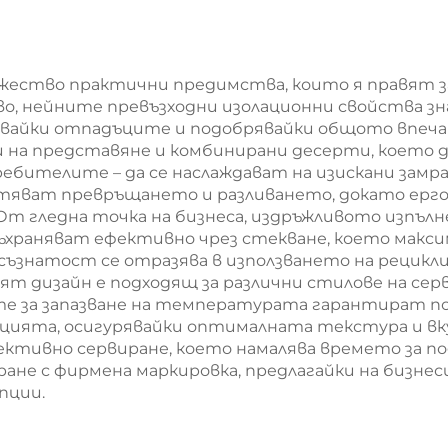
аковка за Нова
мешек с
одина/Коледа
повърхност 
екранна печа
ожество практични предимства, които я правят з
во, нейните превъзходни изолационни свойства з
Нова година
лявайки отпадъците и подобрявайки общото впе
Кристемас
 на представяне и комбинирани десерти, което д
ебителите – да се наслаждават на изискани зам
упаковка з
яват превръщането и разливането, докато ергон
транспорт 
т гледна точка на бизнеса, издръжливото изпълне
съхраняват ефективно чрез стекване, което макс
храна
осъзнатост се отразява в използването на рецик
ят дизайн е подходящ за различни стилове на сер
те за запазване на температурата гарантират 
цията, осигурявайки оптималната текстура и вк
ективно сервиране, което намалява времето за по
ране с фирмена маркировка, предлагайки на бизне
пции.