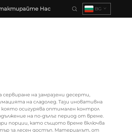
тактирайте Нас
BG
 сервиране на замразени десерти,
мацията на сладолед. Тази иновативна
я, която осигурява оптимален контрол
одължение на по-дълъг период от време.
едри порции, като същото време включва
тър за лесен достъп. Материалът, от