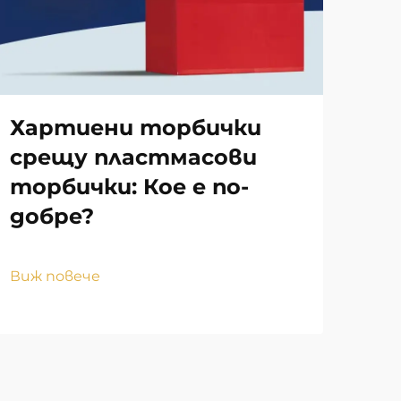
Хартиени торбички
Пр
срещу пластмасови
то
торбички: Кое е по-
ин
добре?
пр
ма
Виж повече
Виж