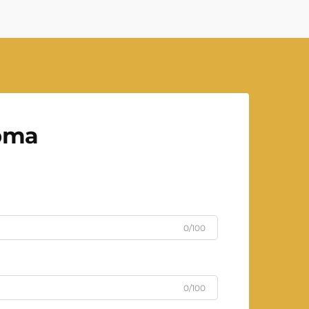
рта
0/100
0/100