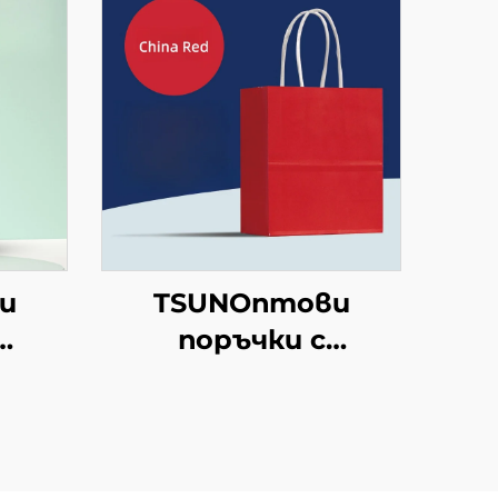
и
TSUNОптови
поръчки с
ран
персонализиран
рафт
логотип на крафт
хартиен
ен
торбоподобен