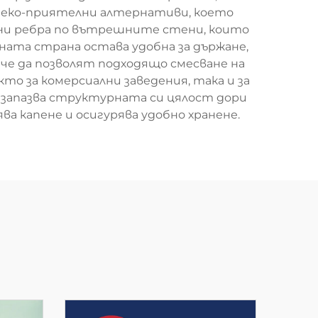
и еко-приятелни алтернативи, което
лни ребра по вътрешните стени, които
ата страна остава удобна за държане,
 че да позволят подходящо смесване на
о за комерсиални заведения, така и за
 запазва структурната си цялост дори
 капене и осигурява удобно хранене.