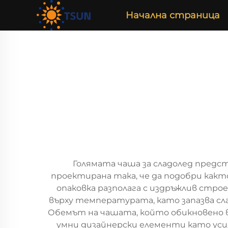
Начална страница
Голямата чаша за сладолед предс
проектирана така, че да подобри как
опаковка разполага с издръжлив стро
върху температурата, като запазва сла
Обемът на чашата, който обикновено ва
умни дизайнерски елементи като уси