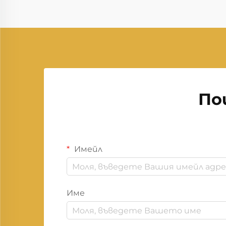
По
Имейл
Име