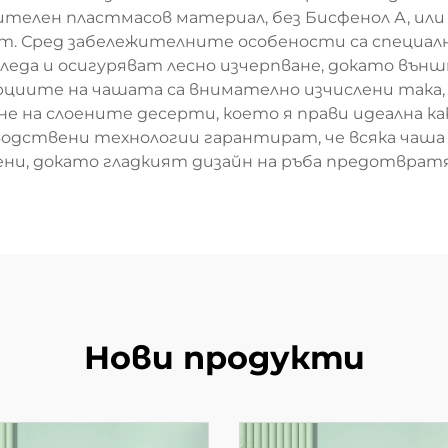
нителен пластмасов материал, без Бисфенол А, ил
т. Сред забележителните особености са специа
еда и осигуряват лесно изчерпване, докато външн
рциите на чашата са внимателно изчислени така,
на слоените десерти, което я прави идеална какт
одствени технологии гарантират, че всяка чаша
, докато гладкият дизайн на ръба предотвратява
Нови продукти