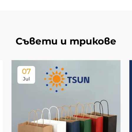
Съвети и трикове
07
Jul