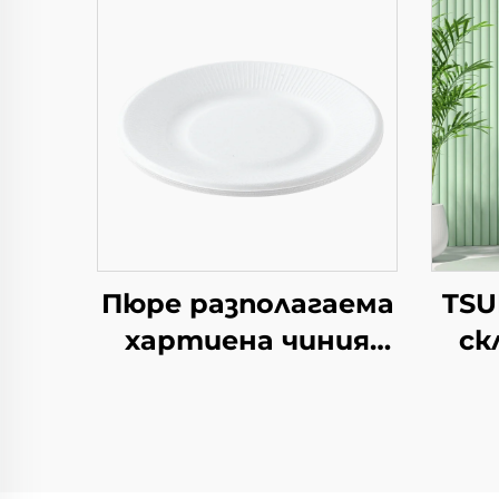
Пюре разполагаема
TSU
хартиена чиния
ск
квадратна крафт
хар
хартия за салата,
закуска, суши,
сандвич, хляб,