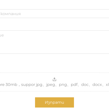
，more 30mb，suppor jpg、jpeg、png、pdf、doc、docx、xl
Изпрати