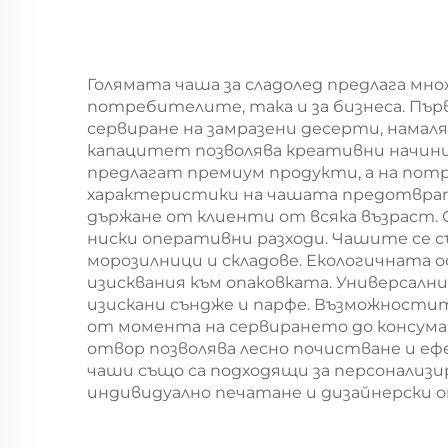
сладолед, шоколад,
уп
бисквити, храна за
г
домашни любимци
Голямата чаша за сладолед предлага мн
потребителите, така и за бизнеса. Пър
и др.
сервиране на замразени десерти, нама
капацитет позволява креативни начини
предлагат премиум продукти, а на потр
характеристики на чашата предотврат
държане от клиенти от всяка възраст. О
ниски оперативни разходи. Чашите се 
морозилници и складове. Екологичната 
изисквания към опаковката. Универсални
изискани съндже и парфе. Възможности
от момента на сервирането до консума
отвор позволява лесно почистване и еф
чаши също са подходящи за персонализи
индивидуално печатане и дизайнерски о