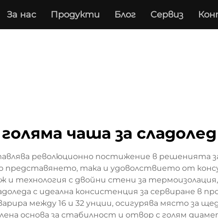
За нас
Продукти
Блог
Сервиз
Кон
голяма чаша за сладолед
тавлява революционно постижение в решенията за
то представянето, така и удоволствието от консу
еж и технология с двойни стени за термоизолаци
доледа с идеална консистенция за сервиране в пр
рира между 16 и 32 унции, осигурява място за щ
лена основа за стабилност и отвор с голям диаме