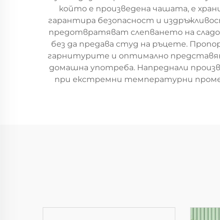
който е произведена чашата, е хра
гарантира безопасност и издръжливос
предотвратяват слепването на сладол
без да предава студ на ръцете. Пропо
гарнитурите и оптимално представяне 
домашна употреба. Напреднали произв
при екстремни температурни промени