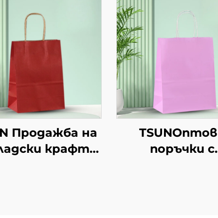
N Продажба на
TSUNОптов
ладски крафт
поръчки с
тиени торби с
персонализи
персонален
логотип на к
логотип за
хартиен
подаръчна
торбоподоб