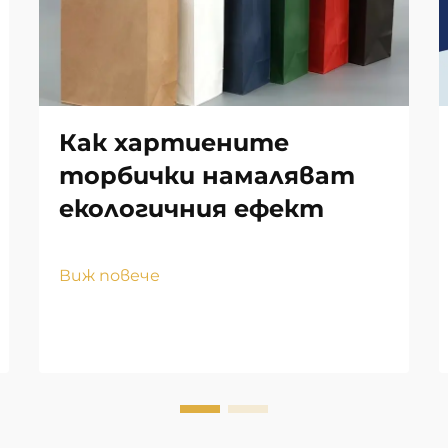
Как хартиените
торбички намаляват
екологичния ефект
Виж повече