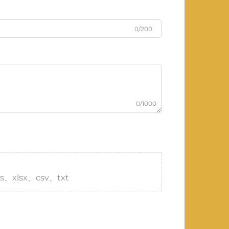
0/200
0/1000
s、xlsx、csv、txt