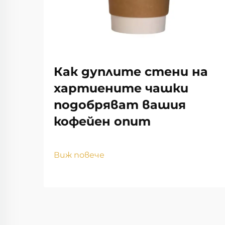
Как дуплите стени на
хартиените чашки
подобряват вашия
кофейен опит
Виж повече