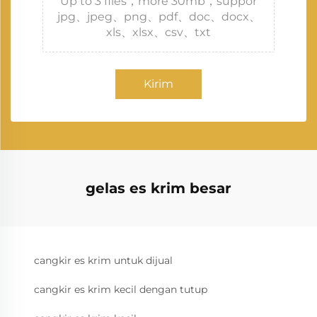
Up to 3 files，more 30mb，suppor
jpg、jpeg、png、pdf、doc、docx、
xls、xlsx、csv、txt
Kirim
gelas es krim besar
cangkir es krim untuk dijual
cangkir es krim kecil dengan tutup