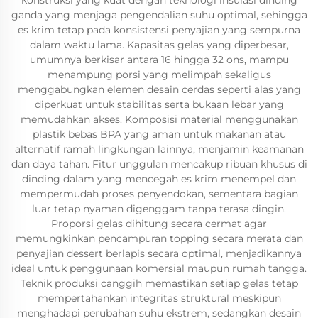
konstruksi yang kuat dengan teknologi insulasi dinding
ganda yang menjaga pengendalian suhu optimal, sehingga
es krim tetap pada konsistensi penyajian yang sempurna
dalam waktu lama. Kapasitas gelas yang diperbesar,
umumnya berkisar antara 16 hingga 32 ons, mampu
menampung porsi yang melimpah sekaligus
menggabungkan elemen desain cerdas seperti alas yang
diperkuat untuk stabilitas serta bukaan lebar yang
memudahkan akses. Komposisi material menggunakan
plastik bebas BPA yang aman untuk makanan atau
alternatif ramah lingkungan lainnya, menjamin keamanan
dan daya tahan. Fitur unggulan mencakup ribuan khusus di
dinding dalam yang mencegah es krim menempel dan
mempermudah proses penyendokan, sementara bagian
luar tetap nyaman digenggam tanpa terasa dingin.
Proporsi gelas dihitung secara cermat agar
memungkinkan pencampuran topping secara merata dan
penyajian dessert berlapis secara optimal, menjadikannya
ideal untuk penggunaan komersial maupun rumah tangga.
Teknik produksi canggih memastikan setiap gelas tetap
mempertahankan integritas struktural meskipun
menghadapi perubahan suhu ekstrem, sedangkan desain