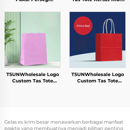
Berbahan Kraft untuk
dengan Logo Custom
Salad, Camilan, Sushi,
untuk Pengambilan
Sandwich, Roti,
dan Hadiah Tahun
Permen, Cokelat,
Baru/Christmas
Biskuit, dan Makanan
Packaging Bag
Peliharaan dll.
TSUNWholesale Logo
TSUNWholesale Logo
Custom Tas Tote
Custom Tas Tote
Kertas Kraft dengan
Kertas Kraft dengan
Permukaan Sablon
Permukaan Sablon
untuk Pengiriman
untuk Penyimpanan
Makanan
Plastik Makanan
Pengambilan Tahun
Tahun Baru/Christmas
Baru/Christmas
Kerajinan
Gelas es krim besar menawarkan berbagai manfaat
praktis yang membuatnya menjadi pilihan penting