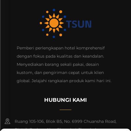
Pemberi perlengkapan hotel komprehensif
dengan fokus pada kualitas dan keandalan.
Menyediakan barang sekali pakai, desain
kustom, dan pengiriman cepat untuk klien
global. Jelajahi rangkaian produk kami hari ini.
HUBUNGI KAMI
Ruang 105-106, Blok B5, No. 6999 Chuansha Road,
Distrik Pudong Nee, Shanghai, Tiongkok