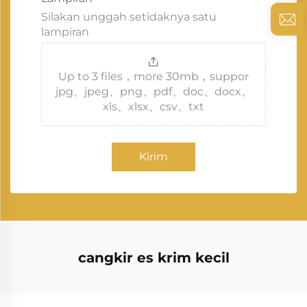
Silakan unggah setidaknya satu
lampiran
Up to 3 files，more 30mb，suppor
jpg、jpeg、png、pdf、doc、docx、
xls、xlsx、csv、txt
Kirim
cangkir es krim kecil