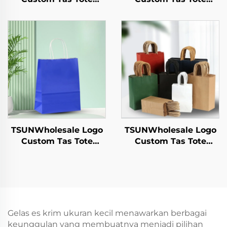
Kertas Kraft untuk
Kertas Kraft dengan
Pengambilan
Permukaan Sablon
Makanan Tahun
untuk Pengiriman
Baru/Christmas
Makanan
dengan Permukaan
Pengambilan Tahun
Sablon
Baru/Christmas
TSUNWholesale Logo
TSUNWholesale Logo
Custom Tas Tote
Custom Tas Tote
Kertas Kraft dengan
Kertas Kraft dengan
Permukaan Sablon
Permukaan Sablon
untuk Pengiriman
untuk Penyimpanan
Makanan
Plastik Makanan
Pengambilan Tahun
Tahun Baru/Christmas
Baru/Christmas
Kerajinan
Gelas es krim ukuran kecil menawarkan berbagai
keunggulan yang membuatnya menjadi pilihan