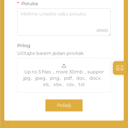
Poruka
0/1000
Prilog
Učitajte barem jedan privitak
Up to 3 files，more 30mb，suppor
jpg、jpeg、png、pdf、doc、docx、
xls、xlsx、csv、txt
Pošalji