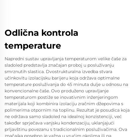
Odlična kontrola
temperature
Napredni sustav upravljanja temperaturom velike čaše za
sladoled predstavlja značajan proboj u posluživanju
smrznutih slastica. Dvostrukturalna izvedba stvara
učinkovitu izolacijsku barijeru koja održava optimalne
temperature posluživanja do 45 minuta dulje u odnosu na
konvencionalne čaše. Ovo produženo upravljanje
temperaturom postiže se inovativnim inženjeringom
materijala koji kombinira izolaciju zračnim džepovima s
polimerima otpornim na toplinu. Rezultat je posudica koja
ne održava samo sladoled na idealnoj konzistenciji, već
također sprječava vanjsku kondenzaciju, uklanjajući
prljavštinu povezanu s tradicionalnim posluživačima. Ova
značajka posebno je važna u vrućim okolima ili na