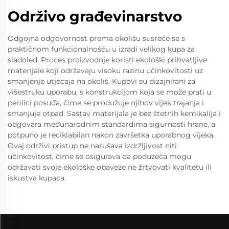
Održivo građevinarstvo
Odgojna odgovornost prema okolišu susreće se s
praktičnom funkcionalnošću u izradi velikog kupa za
sladoled. Proces proizvodnje koristi ekološki prihvatljive
materijale koji održavaju visoku razinu učinkovitosti uz
smanjenje utjecaja na okoliš. Kupovi su dizajnirani za
višestruku uporabu, s konstrukcijom koja se može prati u
perilici posuđa, čime se produžuje njihov vijek trajanja i
smanjuje otpad. Sastav materijala je bez štetnih kemikalija i
odgovara međunarodnim standardima sigurnosti hrane, a
potpuno je reciklabilan nakon završetka uporabnog vijeka.
Ovaj održivi pristup ne narušava izdržljivost niti
učinkovitost, čime se osigurava da poduzeća mogu
održavati svoje ekološke obaveze ne žrtvovati kvalitetu ili
iskustva kupaca.