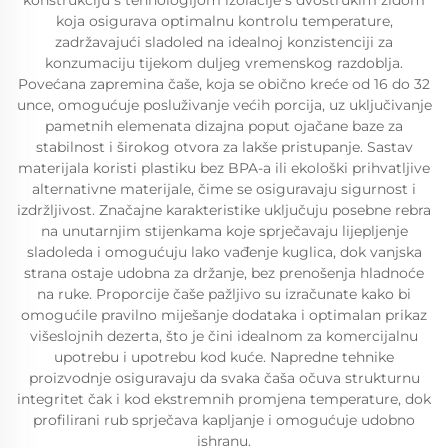
konstrukciju s tehnologijom izolacije s dvostrukim zidom
koja osigurava optimalnu kontrolu temperature,
zadržavajući sladoled na idealnoj konzistenciji za
konzumaciju tijekom duljeg vremenskog razdoblja.
Povećana zapremina čaše, koja se obično kreće od 16 do 32
unce, omogućuje posluživanje većih porcija, uz uključivanje
pametnih elemenata dizajna poput ojačane baze za
stabilnost i širokog otvora za lakše pristupanje. Sastav
materijala koristi plastiku bez BPA-a ili ekološki prihvatljive
alternativne materijale, čime se osiguravaju sigurnost i
izdržljivost. Značajne karakteristike uključuju posebne rebra
na unutarnjim stijenkama koje sprječavaju lijepljenje
sladoleda i omogućuju lako vađenje kuglica, dok vanjska
strana ostaje udobna za držanje, bez prenošenja hladnoće
na ruke. Proporcije čaše pažljivo su izračunate kako bi
omogućile pravilno miješanje dodataka i optimalan prikaz
višeslojnih dezerta, što je čini idealnom za komercijalnu
upotrebu i upotrebu kod kuće. Napredne tehnike
proizvodnje osiguravaju da svaka čaša očuva strukturnu
integritet čak i kod ekstremnih promjena temperature, dok
profilirani rub sprječava kapljanje i omogućuje udobno
ishranu.