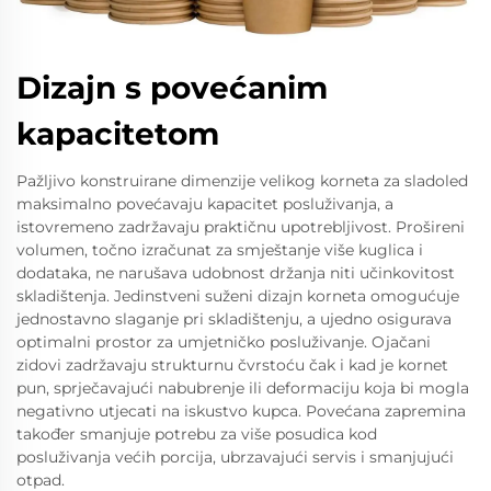
Dizajn s povećanim
kapacitetom
Pažljivo konstruirane dimenzije velikog korneta za sladoled
maksimalno povećavaju kapacitet posluživanja, a
istovremeno zadržavaju praktičnu upotrebljivost. Prošireni
volumen, točno izračunat za smještanje više kuglica i
dodataka, ne narušava udobnost držanja niti učinkovitost
skladištenja. Jedinstveni suženi dizajn korneta omogućuje
jednostavno slaganje pri skladištenju, a ujedno osigurava
optimalni prostor za umjetničko posluživanje. Ojačani
zidovi zadržavaju strukturnu čvrstoću čak i kad je kornet
pun, sprječavajući nabubrenje ili deformaciju koja bi mogla
negativno utjecati na iskustvo kupca. Povećana zapremina
također smanjuje potrebu za više posudica kod
posluživanja većih porcija, ubrzavajući servis i smanjujući
otpad.