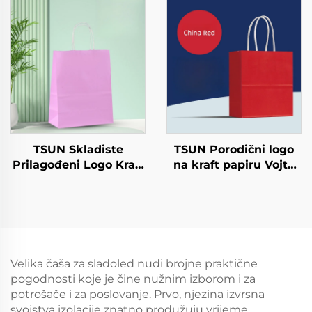
papirna ploča za
Odvoz i Nova
salatu Snack Sushi
Godina/Božić
Sandwich Kruh
Darivanje Pakiranje
Sladoled Čokolada
Torba
Biskvaj Zivotinja hrana
itd.
TSUN Skladiste
TSUN Porodični logo
Prilagođeni Logo Kraft
na kraft papiru Vojta
Papirna Torba Zaslon
torba za ekranisano
Tiskanje Površina
tiskanje na površini
Nova Godina/Božić
Nova godina/Božić
Odvoz HRana
Preuzimanje hrane
Shipping Karton
Plastično pakiranje
Štapci
Velika čaša za sladoled nudi brojne praktične
pogodnosti koje je čine nužnim izborom i za
potrošače i za poslovanje. Prvo, njezina izvrsna
svojstva izolacije znatno produžuju vrijeme