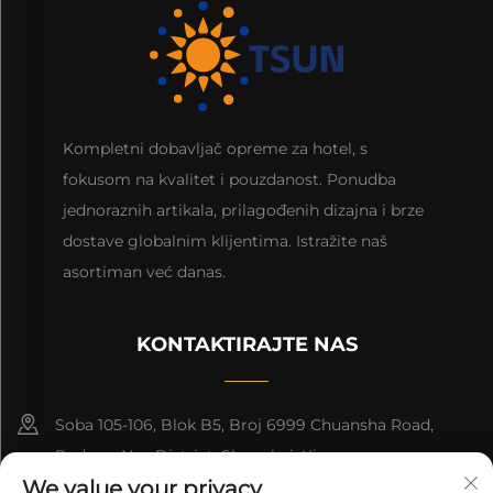
Kompletni dobavljač opreme za hotel, s
fokusom na kvalitet i pouzdanost. Ponudba
jednoraznih artikala, prilagođenih dizajna i brze
dostave globalnim klijentima. Istražite naš
asortiman već danas.
KONTAKTIRAJTE NAS
Soba 105-106, Blok B5, Broj 6999 Chuansha Road,
Pudong Nee District, Shanghai, Kina
We value your privacy