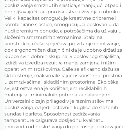
posluživanja smrznutih slastica, smanjujući otpad i
poboljšavajući ukupno iskustvo uživanja u obroku.
Veliki kapacitet omogućuje kreativne pripreme i
kombinirane slastice, omogućujući poslovanju da
nudi premium ponude, a potrošačima da uživaju u
složenim smrznutim tretmanima. Stabilna
konstrukcija čaše sprječava prevrtanje i prolivanje,
dok ergonomičan dizajn čini da je udobno držati za
kupce svih dobnih skupina. S poslovnog stajališta,
izdržljiva izvedba rezultira manje zamjena i nižim
operativnim troškovima. Čaše se efikasno slažu za
skladištenje, maksimalizirajući iskorištenje prostora
u zamrzivačima i skladišnim prostorima. Ekološka
svijest ostvarena je korištenjem reciklabilnih
materijala i minimalnih potreba za pakiranjem.
Univerzalni dizajn prilagodiv je raznim stilovima
posluživanja, od jednostavnih kuglica do složenih
sundae i parfeta. Sposobnost zadržavanja
temperature osigurava dosljednu kvalitetu
proizvoda od posluživanja do potrošnje, održavajući