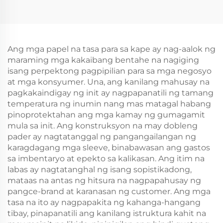
Paper Screen Printing
Paper Screen Printing
Surface Bagong
Surface Bagong
Taon/Christmas
Taon/Christmas
Takeaway Food Plastic
Takeaway Food Plastic
Packaging Crafts
Packaging Crafts
Ang mga papel na tasa para sa kape ay nag-aalok ng
maraming mga kakaibang bentahe na nagiging
isang perpektong pagpipilian para sa mga negosyo
at mga konsyumer. Una, ang kanilang mahusay na
pagkakaindigay ng init ay nagpapanatili ng tamang
temperatura ng inumin nang mas matagal habang
pinoprotektahan ang mga kamay ng gumagamit
mula sa init. Ang konstruksyon na may dobleng
pader ay nagtatanggal ng pangangailangan ng
karagdagang mga sleeve, binabawasan ang gastos
sa imbentaryo at epekto sa kalikasan. Ang itim na
labas ay nagtatanghal ng isang sopistikadong,
mataas na antas ng hitsura na nagpapahusay ng
pangce-brand at karanasan ng customer. Ang mga
tasa na ito ay nagpapakita ng kahanga-hangang
tibay, pinapanatili ang kanilang istruktura kahit na