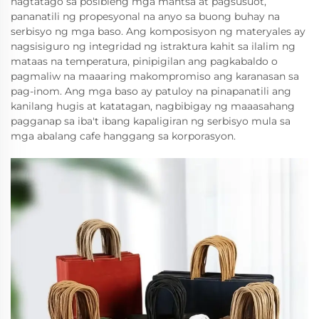
nagtatago sa posibleng mga mantsa at pagsusuot,
pananatili ng propesyonal na anyo sa buong buhay na
serbisyo ng mga baso. Ang komposisyon ng materyales ay
nagsisiguro ng integridad ng istraktura kahit sa ilalim ng
mataas na temperatura, pinipigilan ang pagkabaldo o
pagmaliw na maaaring makompromiso ang karanasan sa
pag-inom. Ang mga baso ay patuloy na pinapanatili ang
kanilang hugis at katatagan, nagbibigay ng maaasahang
pagganap sa iba't ibang kapaligiran ng serbisyo mula sa
mga abalang cafe hanggang sa korporasyon.