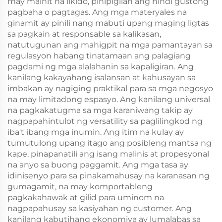
may mainit na likido, pinipigilan ang hindi gustong
pagbaha o pagtagas. Ang mga materyales na
ginamit ay pinili nang mabuti upang maging ligtas
sa pagkain at responsable sa kalikasan,
natutugunan ang mahigpit na mga pamantayan sa
regulasyon habang tinatamaan ang palagiang
pagdami ng mga alalahanin sa kapaligiran. Ang
kanilang kakayahang isalansan at kahusayan sa
imbakan ay nagiging praktikal para sa mga negosyo
na may limitadong espasyo. Ang kanilang universal
na pagkakatugma sa mga karaniwang takip ay
nagpapahintulot ng versatility sa paglilingkod ng
iba't ibang mga inumin. Ang itim na kulay ay
tumutulong upang itago ang posibleng mantsa ng
kape, pinapanatili ang isang malinis at propesyonal
na anyo sa buong paggamit. Ang mga tasa ay
idinisenyo para sa pinakamahusay na karanasan ng
gumagamit, na may komportableng
pagkakahawak at gilid para uminom na
nagpapahusay sa kasiyahan ng customer. Ang
kanilang kabutihang ekonomiya ay lumalabas sa