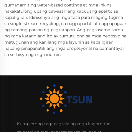
gumagamit ng water-based coatings at mga ink na
nakakatulong upang bawasan ang kabuuang epekto sa
kapaligiran. Idinisenyo ang mga tasa para maging tugma
sa single-stream recycling, na nagpapadali at nagpapagaan
ng tamang paraan ng pagtatapon. Ang pagsasama-sama
ng mga katangiang ito ay tumutulong sa mga negosyo na
matugunan ang kanilang mga layunin sa kapaligiran
habang pinapanatili ang mga propesyonal na pamantayan
sa serbisyo ng mga inumin.
Kumpletong tagapagtala ng mga kagamitan