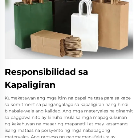
Responsibilidad sa
Kapaligiran
Kumakatawan ang mga itim na papel na tasa para sa kape
sa komitment sa pangangalaga sa kapaligiran nang hindi
binabale-wala ang kalidad. Ang mga materyales na ginamit
sa paggawa nito ay kinuha mula sa mga mapagkukunan
ng kakahuyan na maaaring mapanatili at may kasamang
isang mataas na porsyento ng mga nababagong
materyales. Ang proseso ng pagmamanufaktura ay