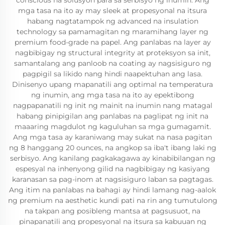
conscious na solusyon para sa serbisyo ng inumin. Ang
mga tasa na ito ay may sleek at propesyonal na itsura
habang nagtatampok ng advanced na insulation
technology sa pamamagitan ng maramihang layer ng
premium food-grade na papel. Ang panlabas na layer ay
nagbibigay ng structural integrity at proteksyon sa init,
samantalang ang panloob na coating ay nagsisiguro ng
pagpigil sa likido nang hindi naapektuhan ang lasa.
Dinisenyo upang mapanatili ang optimal na temperatura
ng inumin, ang mga tasa na ito ay epektibong
nagpapanatili ng init ng mainit na inumin nang matagal
habang pinipigilan ang panlabas na paglipat ng init na
maaaring magdulot ng kaguluhan sa mga gumagamit.
Ang mga tasa ay karaniwang may sukat na nasa pagitan
ng 8 hanggang 20 ounces, na angkop sa iba't ibang laki ng
serbisyo. Ang kanilang pagkakagawa ay kinabibilangan ng
espesyal na inhenyong gilid na nagbibigay ng kasiyang
karanasan sa pag-inom at nagsisiguro laban sa pagtagas.
Ang itim na panlabas na bahagi ay hindi lamang nag-aalok
ng premium na aesthetic kundi pati na rin ang tumutulong
na takpan ang posibleng mantsa at pagsusuot, na
pinapanatili ang propesyonal na itsura sa kabuuan ng