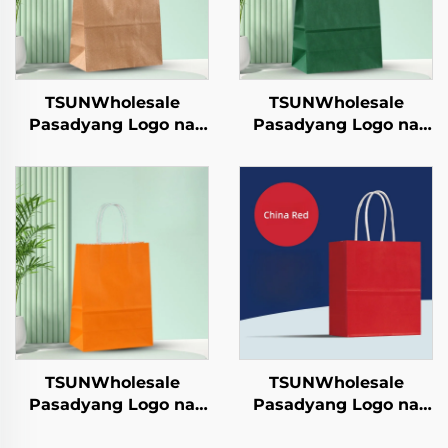
TSUNWholesale
TSUNWholesale
Pasadyang Logo na
Pasadyang Logo na
Tote Bag sa Brown
Tote Bag sa Brown
Paper para sa
Paper para sa
Takeaway ng Bagong
Takeaway ng Bagong
Taon/Christmas Food
Taon/Christmas Food
Packaging Screen
Packaging Screen
Printing Surface
Printing Surface
TSUNWholesale
TSUNWholesale
Pasadyang Logo na
Pasadyang Logo na
Tote Bag sa Brown
Tote Bag sa Brown