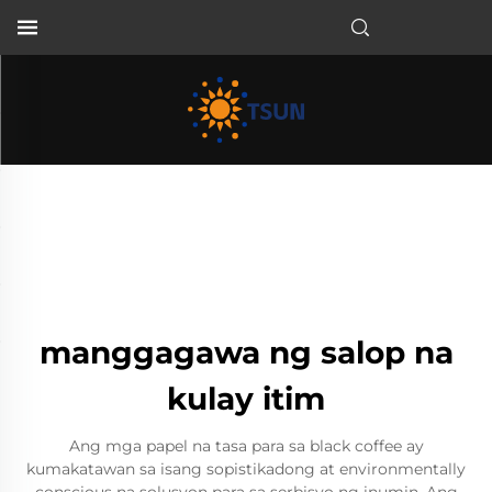
TL
manggagawa ng salop na
kulay itim
Ang mga papel na tasa para sa black coffee ay
kumakatawan sa isang sopistikadong at environmentally