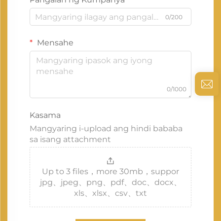
0/200
Mensahe
0/1000
Kasama
Mangyaring i-upload ang hindi bababa
sa isang attachment
Up to 3 files，more 30mb，suppor
jpg、jpeg、png、pdf、doc、docx、
xls、xlsx、csv、txt