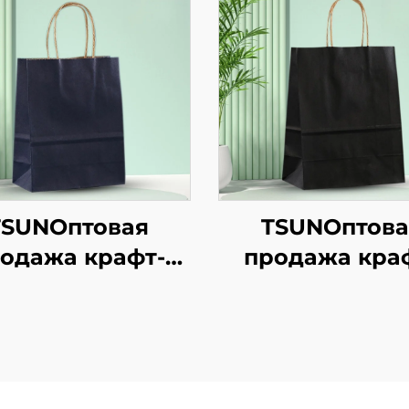
TSUNОптовая
TSUNОптова
одажа крафт-
продажа кра
ажной сумки с
бумажной сум
отипом на заказ
логотипом на з
ля упаковки
для упаков
новогодней/
новогодней
ждественской
рождественс