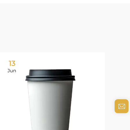
13
0
Jun
Ju