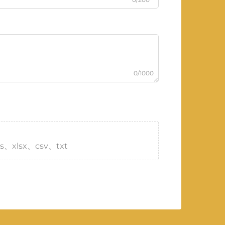
0/1000
s、xlsx、csv、txt