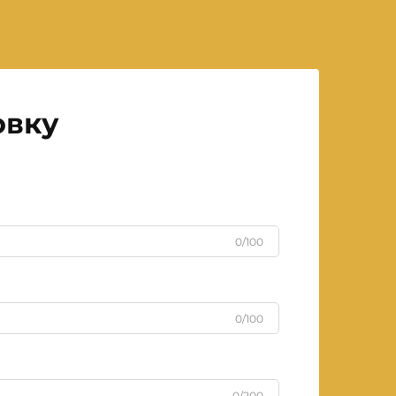
овку
0/100
0/100
0/200