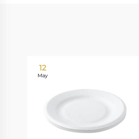
12
May