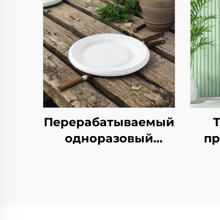
Перерабатываемый
одноразовый
пр
поднос из крафт-
бум
бумаги для салатов,
лог
закусок, суши,
д
пиццы, хлеба,
конфет, шоколада
ро