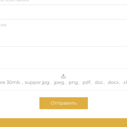
，more 30mb，suppor jpg、jpeg、png、pdf、doc、docx、xl
Отправить