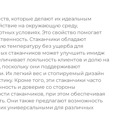
новогодней/
ью
рождественской
тв, которые делают их идеальным
ействие на окружающую среду,
инта
еды в пластиковую
тных условиях. Это свойство помогает
упаковку
твенность. Стаканчики обладают
ую температуру без ущерба для
емых стаканчиков может улучшить имидж
личивает лояльность клиентов и долю на
, поскольку они поддерживают
. Их легкий вес и стопируемый дизайн
ку. Кроме того, эти стаканчики часто
ность и доверие со стороны
ти стаканчиков, при этом обеспечивая
ть. Они также предлагают возможность
т их универсальными для различных