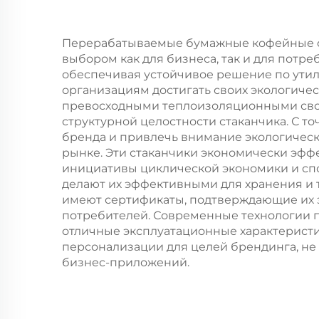
или гамбургеров —
для общепита и
в
Перерабатываемые бумажные кофейные ст
выбором как для бизнеса, так и для потр
крафтовых целей
нан
обеспечивая устойчивое решение по утили
организациям достигать своих экологиче
превосходными теплоизоляционными свой
структурной целостности стаканчика. С 
бренда и привлечь внимание экологическ
рынке. Эти стаканчики экономически эфф
инициативы циклической экономики и спо
делают их эффективными для хранения и т
имеют сертификаты, подтверждающие их э
потребителей. Современные технологии п
отличные эксплуатационные характеристи
персонализации для целей брендинга, не
бизнес-приложений.