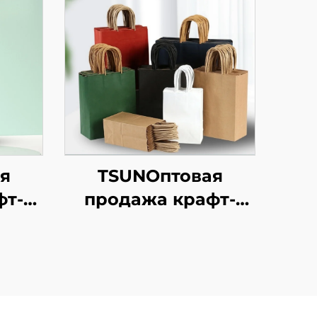
я
TSUNОптовая
фт-
продажа крафт-
ки с
бумажной сумки с
аказ
логотипом на заказ
ки
с возможностью
/
нанесения принта
кой
для упаковки