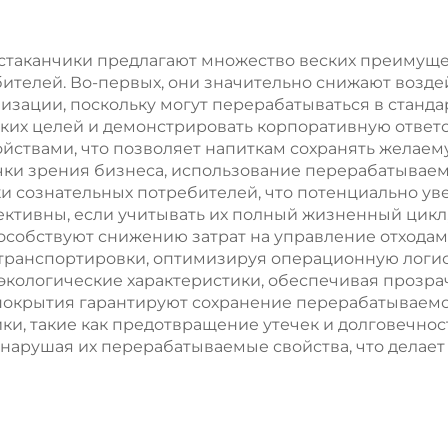
еды с
еды с
озможностью
возможност
аканчики предлагают множество веских преимущес
ебителей. Во-первых, они значительно снижают возд
есения принта
нанесения пр
зации, поскольку могут перерабатываться в стандар
ских целей и демонстрировать корпоративную ответс
ствами, что позволяет напиткам сохранять желаем
точки зрения бизнеса, использование перерабатыва
и сознательных потребителей, что потенциально уве
ективны, если учитывать их полный жизненный цикл
собствуют снижению затрат на управление отходами
ранспортировки, оптимизируя операционную логисти
кологические характеристики, обеспечивая прозрач
окрытия гарантируют сохранение перерабатываемос
ки, такие как предотвращение утечек и долговечнос
 нарушая их перерабатываемые свойства, что делае