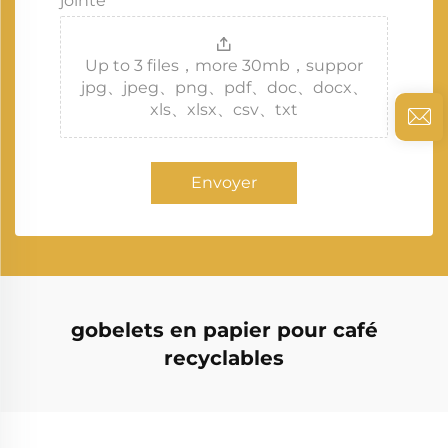
jointe
Up to 3 files，more 30mb，suppor
jpg、jpeg、png、pdf、doc、docx、
xls、xlsx、csv、txt
Envoyer
gobelets en papier pour café
recyclables