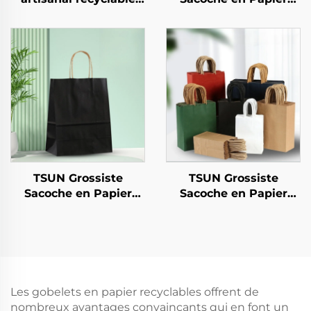
pour salades,
Kraft avec Logo Sur
collations, sushis,
Mesure pour l'Emporté
pizzas, pains, bonbons,
Nouvel An/Noël
chocolats, hamburgers
Conditionnement
- pour traiteur et
Alimentaire
artisanat
Impression Écran
TSUN Grossiste
TSUN Grossiste
Sacoche en Papier
Sacoche en Papier
Kraft avec Logo Sur
Kraft avec Logo Sur
Mesure pour l'Emporté
Mesure Surface
Nouvel An/Noël
d'Impression Écran
Conditionnement
Nouvel An/Noël
Alimentaire
Nourriture à Emporter
Impression Écran
Conditionnement
Les gobelets en papier recyclables offrent de
Plastique Artisanat
nombreux avantages convaincants qui en font un