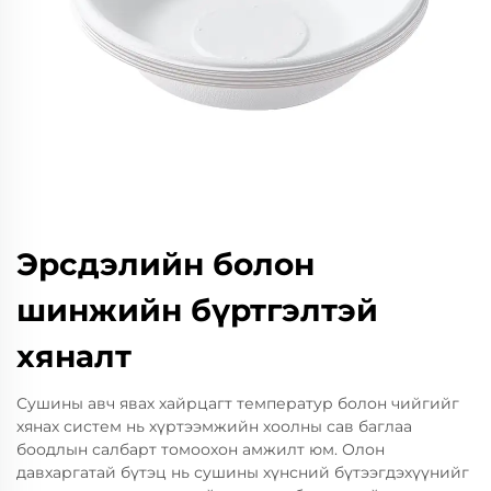
Эрсдэлийн болон
шинжийн бүртгэлтэй
хяналт
Сушины авч явах хайрцагт температур болон чийгийг
хянах систем нь хүртээмжийн хоолны сав баглаа
боодлын салбарт томоохон амжилт юм. Олон
давхаргатай бүтэц нь сушины хүнсний бүтээгдэхүүнийг