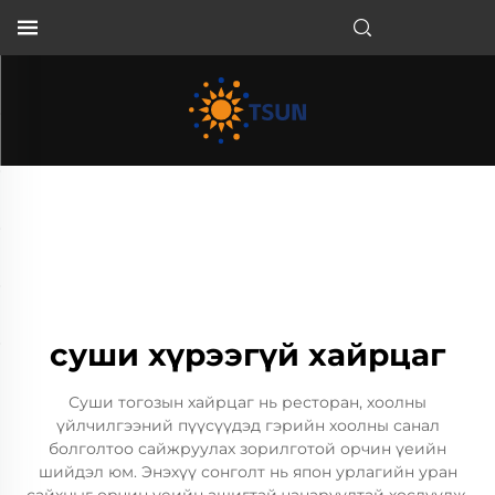
MN
суши хүрээгүй хайрцаг
Суши тогозын хайрцаг нь ресторан, хоолны
үйлчилгээний пүүсүүдэд гэрийн хоолны санал
болголтоо сайжруулах зорилготой орчин үеийн
шийдэл юм. Энэхүү сонголт нь япон урлагийн уран