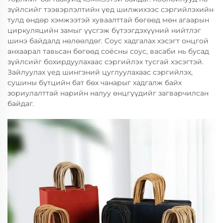
зүйлсийг тээвэрлэлтийн үед шилжихээс сэргийлэхийн
тулд өндөр хэмжээтэй хуваалттай бөгөөд мөн агаарын
циркуляцийн замыг үүсгэж бүтээгдэхүүний нийтлэг
шинэ байдалд нөлөөлдөг. Соус хадгалах хэсэгт онцгой
анхаарал тавьсан бөгөөд соёсны соус, васаби нь бусад
зүйлсийг бохирдуулахаас сэргийлэх тусгай хэсэгтэй.
Зайлуулах үед шингэний цуглуулахаас сэргийлэх,
сушины бүтцийн бат бөх чанарыг хадгалж байх
зориулалттай нарийн налуу өнцгүүдийг загварчилсан
байдаг.