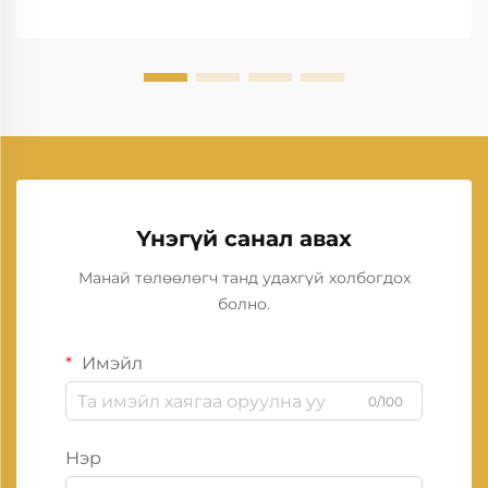
Үнэгүй санал авах
Манай төлөөлөгч танд удахгүй холбогдох
болно.
Имэйл
0/100
Нэр