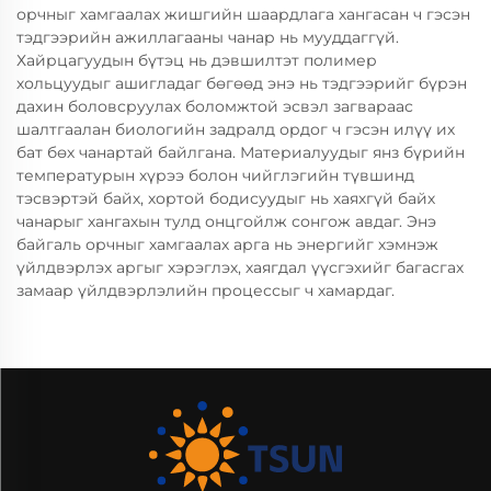
орчныг хамгаалах жишгийн шаардлага хангасан ч гэсэн
тэдгээрийн ажиллагааны чанар нь мууддаггүй.
Хайрцагуудын бүтэц нь дэвшилтэт полимер
хольцуудыг ашигладаг бөгөөд энэ нь тэдгээрийг бүрэн
дахин боловсруулах боломжтой эсвэл загвараас
шалтгаалан биологийн задралд ордог ч гэсэн илүү их
бат бөх чанартай байлгана. Материалуудыг янз бүрийн
температурын хүрээ болон чийглэгийн түвшинд
тэсвэртэй байх, хортой бодисуудыг нь хаяхгүй байх
чанарыг хангахын тулд онцгойлж сонгож авдаг. Энэ
байгаль орчныг хамгаалах арга нь энергийг хэмнэж
үйлдвэрлэх аргыг хэрэглэх, хаягдал үүсгэхийг багасгах
замаар үйлдвэрлэлийн процессыг ч хамардаг.