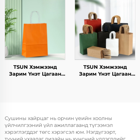
гамбургерийг
Нэмэлт Ур чадвараар
ашиглахад
Шинэ Жил,
зориулагдсан буцаж
Кристмасийн Хоолын
ашиглах боломжтой
Пакинг Скрин Принт
крафт хавтангаас
бүрдсэн дагуу, цэцэг,
хөнгөн хоолны
ашиглахад
TSUN Хэмжээнд
TSUN Хэмжээнд
Зарим Үнэт Цагаан
Зарим Үнэт Цагаан
Хавtg Тасалгааны Баг
Хавtg Тасалгааны Баг
Скрин Принт Нэмэлт
Скрин Принт Нэмэлт
Ур чадвараар Шинэ
Ур чадвараар Шинэ
Жил, Кристмасийн
Жил, Кристмасийн
Хөдөлгөөнт Хоолын
Хөдөлгөөнт Хоолын
Пластик Пакинг
Пластик Пакинг
Сушины хайрцаг нь орчин үеийн хоолны
үйлчилгээний үйл ажиллагаанд түгээмэл
хэрэглэгддэг төгс хэрэгсэл юм. Нэгдүгээрт,
түүний ухаалаг дизайн нь хүнсний үлдэгдлийг