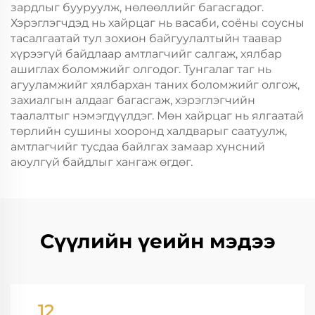
зардлыг бууруулж, нөлөөллийг багасгадог.
Хэрэглэгчдэд нь хайрцаг нь васаби, соёны соусны
тасалгаатай тул зохион байгуулалтыйн таавар
хүрээгүй байдлаар амтлагчийг салгаж, хялбар
ашиглах боломжийг олгодог. Тунгалаг таг нь
агууламжийг хялбархан таних боломжийг олгож,
захиалгын алдааг багасгаж, хэрэглэгчийн
таалалтыг нэмэгдүүлдэг. Мөн хайрцаг нь ялгаатай
төрлийн сушины хооронд халдварыг саатуулж,
амтлагчийг тусдаа байлгах замаар хүнсний
аюулгүй байдлыг хангаж өгдөг.
Сүүлийн үеийн мэдээ
12