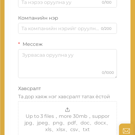
0/100
Компанийн нэр
0/200
Мессеж
0/1000
Хавсралт
Та дор хаяж нэг хавсралт татах ёстой
Up to 3 files，more 30mb，suppor
jpg、jpeg、png、pdf、doc、docx、
xls、xlsx、csv、txt