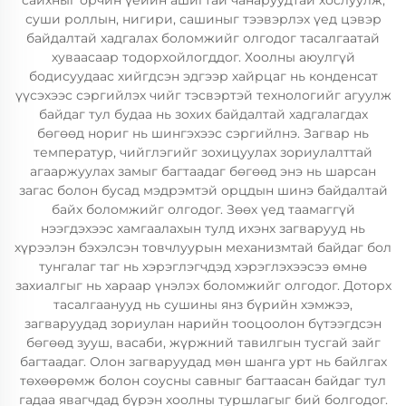
сайхныг орчин үеийн ашигтай чанаруудтай хослуулж,
суши роллын, нигири, сашиныг тээвэрлэх үед цэвэр
байдалтай хадгалах боломжийг олгодог тасалгаатай
хуваасаар тодорхойлогддог. Хоолны аюулгүй
бодисуудаас хийгдсэн эдгээр хайрцаг нь конденсат
үүсэхээс сэргийлэх чийг тэсвэртэй технологийг агуулж
байдаг тул будаа нь зохих байдалтай хадгалагдах
бөгөөд нориг нь шингэхээс сэргийлнэ. Загвар нь
температур, чийглэгийг зохицуулах зориулалттай
агааржуулах замыг багтаадаг бөгөөд энэ нь шарсан
загас болон бусад мэдрэмтэй орцдын шинэ байдалтай
байх боломжийг олгодог. Зөөх үед таамаггүй
нээгдэхээс хамгаалахын тулд ихэнх загварууд нь
хүрээлэн бэхэлсэн товчлуурын механизмтай байдаг бол
тунгалаг таг нь хэрэглэгчдэд хэрэглэхээсээ өмнө
захиалгыг нь хараар үнэлэх боломжийг олгодог. Доторх
тасалгаанууд нь сушины янз бүрийн хэмжээ,
загваруудад зориулан нарийн тооцоолон бүтээгдсэн
бөгөөд зууш, васаби, жүржний тавилгын тусгай зайг
багтаадаг. Олон загваруудад мөн шанга урт нь байлгах
төхөөрөмж болон соусны савныг багтаасан байдаг тул
гадаа явагчдад бүрэн хоолны туршлагыг бий болгодог.