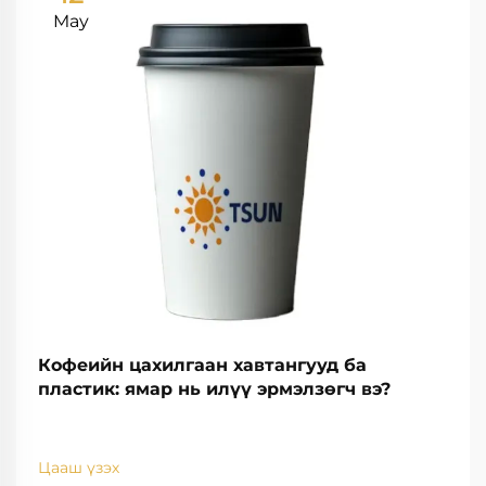
May
Кофеийн цахилгаан хавтангууд ба
пластик: ямар нь илүү эрмэлзөгч вэ?
Цааш үзэх