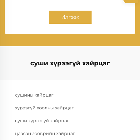
Илгээх
суши хүрээгүй хайрцаг
сушины хайрцаг
хүрээгүй хоолны хайрцаг
суши хүрээгүй хайрцаг
цаасан зөөврийн хайрцаг