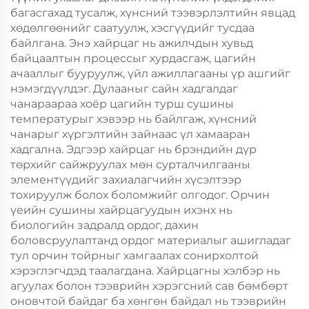
багасгахад тусалж, хүнсний тээвэрлэлтийн явцад
хөдөлгөөнийг саатуулж, хэсгүүдийг тусдаа
байлгана. Энэ хайрцаг нь ажилчдын хувьд
байцаалтын процессыг хурдасгаж, цагийн
ачааллыг бууруулж, үйл ажиллагааны үр ашгийг
нэмэгдүүлдэг. Дулааныг сайн хадгалдаг
чанараараа хоёр цагийн турш сушины
температурыг хэвээр нь байлгаж, хүнсний
чанарыг хүргэлтийн зайнаас үл хамааран
хадгална. Эдгээр хайрцаг нь брэндийн дүр
төрхийг сайжруулах мөн сурталчилгааны
элементүүдийг захиалагчийн хүсэлтээр
тохируулж болох боломжийг олгодог. Орчин
үеийн сушины хайрцагуудын ихэнх нь
биологийн задралд ордог, дахин
боловсруулалтанд ордог материалыг ашигладаг
тул орчин тойрныг хамгаалах сонирхолтой
хэрэглэгчдэд таалагдана. Хайрцагны хэлбэр нь
агуулах болон тээврийн хэрэгсний сав бөмбөрт
оновчтой байдаг ба хөнгөн байдал нь тээврийн