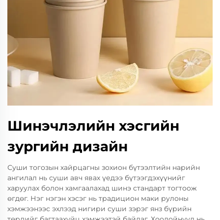
Шинэчлэлийн хэсгийн
зургийн дизайн
Суши тогозын хайрцагны зохион бүтээлтийн нарийн
ангилал нь суши авч явах үедээ бүтээгдэхүүнийг
харуулах болон хамгаалахад шинэ стандарт тогтоож
өгдөг. Нэг нэгэн хэсэг нь традицион маки рулоны
хэмжээнээс эхлээд нигири суши зэрэг янз бүрийн
төрлийг багтаахуйц хэмжээтэй байдаг. Хоолойнууд нь