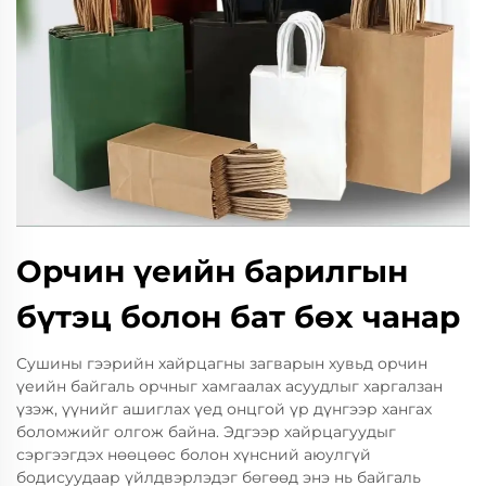
Орчин үеийн барилгын
бүтэц болон бат бөх чанар
Сушины гээрийн хайрцагны загварын хувьд орчин
үеийн байгаль орчныг хамгаалах асуудлыг харгалзан
үзэж, үүнийг ашиглах үед онцгой үр дүнгээр хангах
боломжийг олгож байна. Эдгээр хайрцагуудыг
сэргээгдэх нөөцөөс болон хүнсний аюулгүй
бодисуудаар үйлдвэрлэдэг бөгөөд энэ нь байгаль