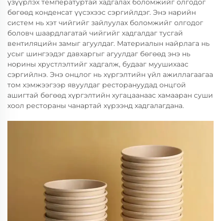
үзүүрлэх температуртай хадгалах боломжийг олгодог
бөгөөд конденсат үүсэхээс сэргийлдэг. Энэ нарийн
систем нь хэт чийгийг зайлуулах боломжийг олгодог
боловч шаардлагатай чийгийг хадгалдаг тусгай
вентиляцийн замыг агуулдаг. Материалын найрлага нь
усыг шингээдэг давхаргыг агуулдаг бөгөөд энэ нь
норины хрустлэлтийг хадгалж, будааг муушихаас
сэргийлнэ. Энэ онцлог нь хүргэлтийн үйл ажиллагаагаа
том хэмжээгээр явуулдаг ресторануудад онцгой
ашигтай бөгөөд хүргэлтийн хугацаанаас хамааран суши
хоол рестораны чанартай хүрээнд хадгалагдана.