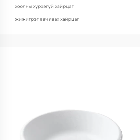
хоолны хүрээгүй хайрцаг
жижигрэг авч явах хайрцаг