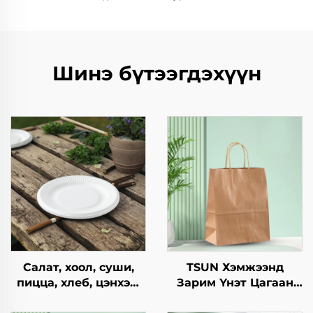
Шинэ бүтээгдэхүүн
Салат, хоол, суши,
TSUN Хэмжээнд
пицца, хлеб, цэнхэр,
Зарим Үнэт Цагаан
шоколад,
Хавtg Тасалгааны Баг