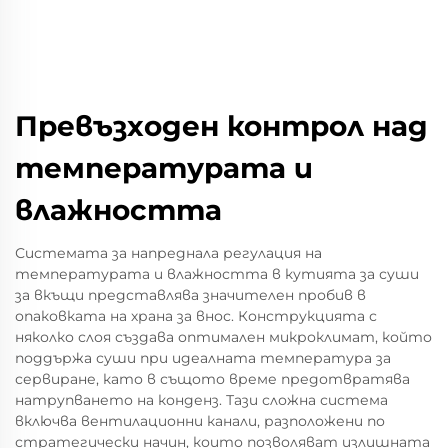
Превъзходен контрол над
температурата и
влажността
Системата за напреднала регулация на
температурата и влажността в кутията за суши
за вкъщи представлява значителен пробив в
опаковката на храна за внос. Конструкцията с
няколко слоя създава оптимален микроклимат, който
поддържа суши при идеалната температура за
сервиране, като в същото време предотвратява
натрупването на конденз. Тази сложна система
включва вентилационни канали, разположени по
стратегически начин, които позволяват излишната