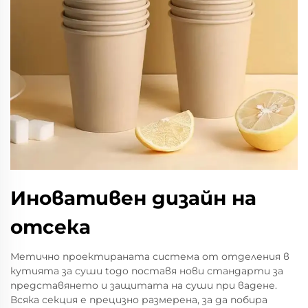
Иновативен дизайн на
отсека
Метично проектираната система от отделения в
кутията за суши togo поставя нови стандарти за
представянето и защитата на суши при вадене.
Всяка секция е прецизно размерена, за да побира