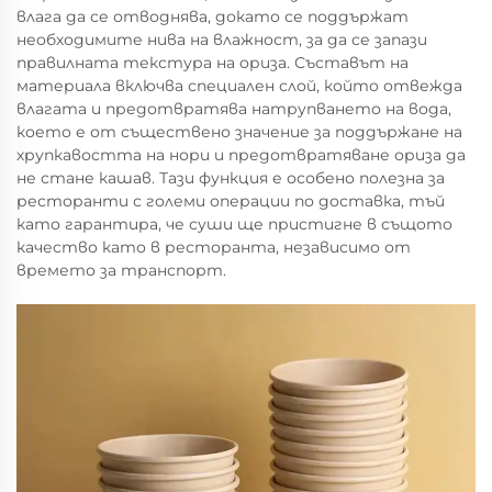
влага да се отводнява, докато се поддържат
необходимите нива на влажност, за да се запази
правилната текстура на ориза. Съставът на
материала включва специален слой, който отвежда
влагата и предотвратява натрупването на вода,
което е от съществено значение за поддържане на
хрупкавостта на нори и предотвратяване ориза да
не стане кашав. Тази функция е особено полезна за
ресторанти с големи операции по доставка, тъй
като гарантира, че суши ще пристигне в същото
качество като в ресторанта, независимо от
времето за транспорт.