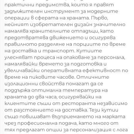
Нова година/
Нова година/
практични предимства, които я правят
Кристемас,
Кристемас,
задължителен инструмент за модерните
пластмасова
пластмасова
операции в сферата на храната. Първо,
упаковка за
упаковка за
нейният изобретателен дизайн значително
хранителни
хранителни
намалява хранителните отпадъци, като
продукти и
продукти и
предотвратява движението и осигурява
занаятчии
занаятчии
правилното разделяне на порциите по време
на доставка и транспорт. Кутиите
улесняват процеса на опаковане за персонала,
намалявайки времето за подготовка и
увеличавайки оперативната ефективност по
време на пиковите часове. Отличните
изолационни свойства помагат да се
поддържа оптимална температура на
храната до два часа, осигурявайки на
клиентите съши от ресторанта независимо
от разстоянието на доставка. Тези кутии
също повишават възприемането на марката
чрез професионална подача, като много от
тях предлагат опции за персонализация с лога