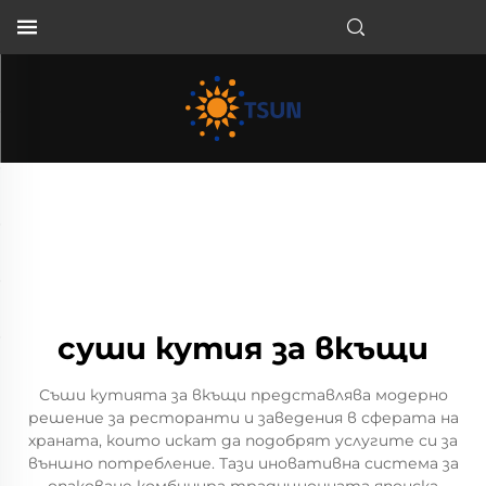
BG
суши кутия за вкъщи
Съши кутията за вкъщи представлява модерно
решение за ресторанти и заведения в сферата на
храната, които искат да подобрят услугите си за
външно потребление. Тази иновативна система за