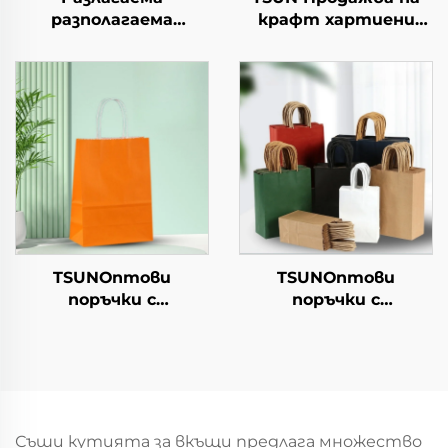
разполагаема
крафт хартиени
хартиена чиния за
торби с персонален
салата, чашки за
логотип за упаковка
закуски, суши, пица,
на храна за Нова
хляб, сладоледи,
година/Коледа с
шоколад, бургери - за
екранна печат
кейтеринг и
занаяти
TSUNОптови
TSUNОптови
поръчки с
поръчки с
персонализиран
персонализиран
логотип на крафт
логотип на крафт
хартиен
хартиен
торбоподобен
торбоподобен
мешек с повърхност
мешек с повърхност
за екранна печат за
за екранна печат за
Съши кутията за вкъщи предлага множество