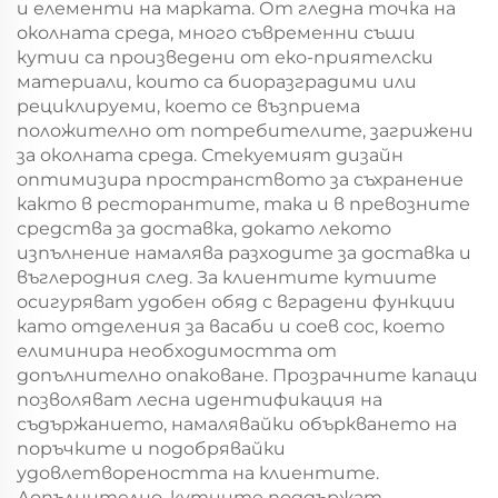
и елементи на марката. От гледна точка на
околната среда, много съвременни съши
кутии са произведени от еко-приятелски
материали, които са биоразградими или
рециклируеми, което се възприема
положително от потребителите, загрижени
за околната среда. Стекуемият дизайн
оптимизира пространството за съхранение
както в ресторантите, така и в превозните
средства за доставка, докато лекото
изпълнение намалява разходите за доставка и
въглеродния след. За клиентите кутиите
осигуряват удобен обяд с вградени функции
като отделения за васаби и соев сос, което
елиминира необходимостта от
допълнително опаковане. Прозрачните капаци
позволяват лесна идентификация на
съдържанието, намалявайки объркването на
поръчките и подобрявайки
удовлетвореността на клиентите.
Допълнително, кутиите поддържат