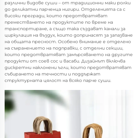
различни видове суши – от традиционни маки ролки
до деликатни парченца нигири. Отделенията са с
високи прегради, които предотвратяват
преместването на продуктите по време на
транспортиране, а също така създават канали за
циркулация на въздух, които допринасят за запазване
на общата пресност. Особено внимание е отделено
на съхранението на подправки, с отделни секции,
които предотвратяват замърсяването на другите
продукти от соев сос и васаби. Дизайнът включва
дискретни наклонени ъгли, които предотвратяват
събирането на течности и поддържат
структурната цялост на всяко парче суши.