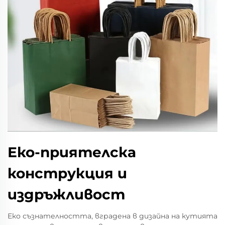
Еко-приятелска
конструкция и
издръжливост
Еко съзнателността, вградена в дизайна на кутията