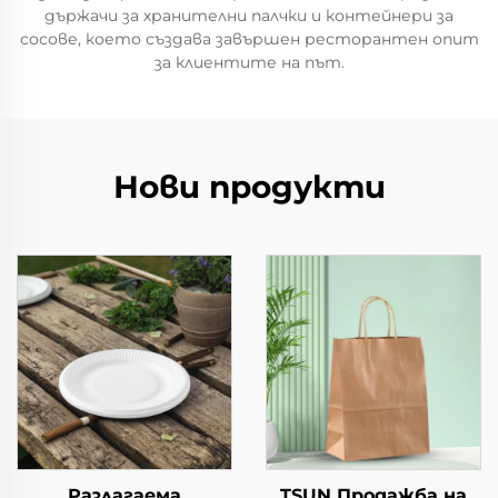
държачи за хранителни палчки и контейнери за
сосове, което създава завършен ресторантен опит
за клиентите на път.
Нови продукти
Разлагаема
TSUN Продажба на