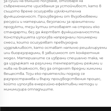
за суши на външно ползване, отговаря на
съвременните изисквания за устойчивост, като в
същото време осигурява изключителна
функционалност. Произведени от възобновяеми
ресурси и материали, безопасни за хранителни
продукти, тези кутии отговарят на строги еко
стандарти, без да жертват функционалността.
Конструкцията използва напреднали полимерни
смеси, които осигуряват превъзходна
издръжливост, като остават напълно рециклируеми
или биоразградими, в зависимост от конкретния
модел. Материалите са избрани специално така, че
да издържат на различни температурни режими и
нива на влажност, без да отделят вредни химични
вещества. Този еко-приятелски подход се
разпространява и върху производствения процес,
който използва енергийно-ефективни методи и
минимизира отпадъците.