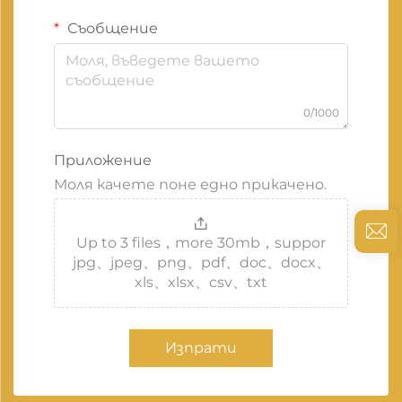
Съобщение
0/1000
Приложение
Моля качете поне едно прикачено.
Up to 3 files，more 30mb，suppor
jpg、jpeg、png、pdf、doc、docx、
xls、xlsx、csv、txt
Изпрати