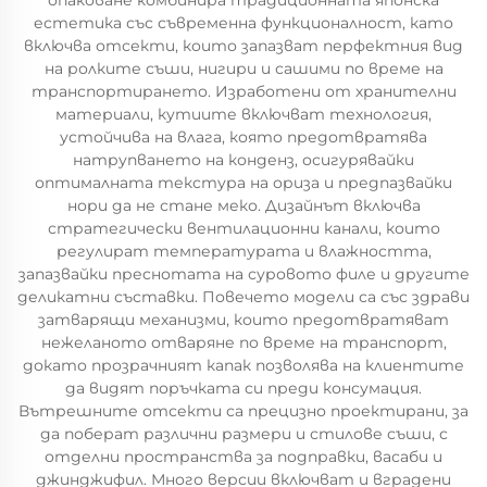
опаковане комбинира традиционната японска
естетика със съвременна функционалност, като
включва отсекти, които запазват перфектния вид
на ролките съши, нигири и сашими по време на
транспортирането. Изработени от хранителни
материали, кутиите включват технология,
устойчива на влага, която предотвратява
натрупването на конденз, осигурявайки
оптималната текстура на ориза и предпазвайки
нори да не стане меко. Дизайнът включва
стратегически вентилационни канали, които
регулират температурата и влажността,
запазвайки преснотата на суровото филе и другите
деликатни съставки. Повечето модели са със здрави
затварящи механизми, които предотвратяват
нежеланото отваряне по време на транспорт,
докато прозрачният капак позволява на клиентите
да видят поръчката си преди консумация.
Вътрешните отсекти са прецизно проектирани, за
да поберат различни размери и стилове съши, с
отделни пространства за подправки, васаби и
джинджифил. Много версии включват и вградени