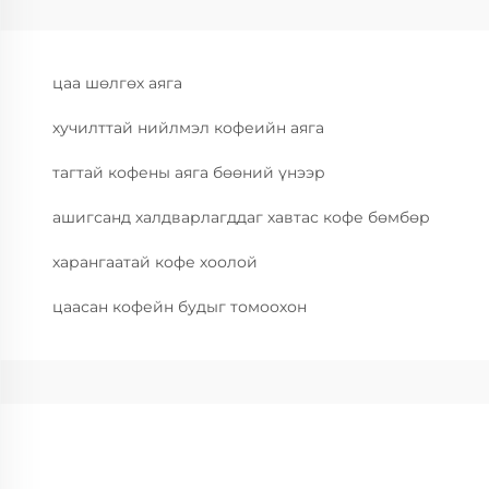
цаа шөлгөх аяга
хучилттай нийлмэл кофеийн аяга
тагтай кофены аяга бөөний үнээр
ашигсанд халдварлагддаг хавтас кофе бөмбөр
харангаатай кофе хоолой
цаасан кофейн будыг томоохон