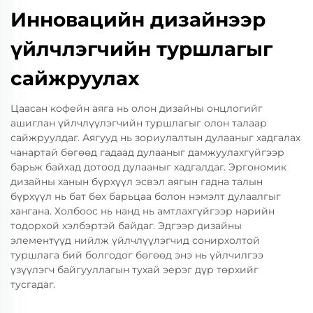
Инновацийн дизайнээр
үйлчлэгчийн туршлагыг
сайжруулах
Цаасан кофейн аяга нь олон дизайны онцлогийг
ашиглан үйлчлүүлэгчийн туршлагыг олон талаар
сайжруулдаг. Аягууд нь зориулалтын дулааныг хадгалах
чанартай бөгөөд гадаад дулааныг дамжуулахгүйгээр
барьж байхад дотоод дулааныг хадгалдаг. Эргономик
дизайны ханын бүрхүүл эсвэл аягын гадна талын
бүрхүүл нь бат бөх барьцаа болон нэмэлт дулаалгыг
хангана. Холбоос нь нанд нь амтлахгүйгээр нарийн
тодорхой хэлбэртэй байдаг. Эдгээр дизайны
элементүүд нийлж үйлчлүүлэгчид сонирхолтой
туршлага бий болгодог бөгөөд энэ нь үйлчилгээ
үзүүлэгч байгууллагын тухай эерэг дүр төрхийг
тусгадаг.