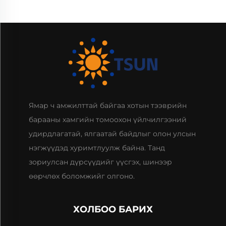
Ямар ч амжилттай байгаа хотын тээврийн
барааны хамгийн томоохон үйлчилгээний
удирдлагатай, ялгаатай байдлыг олон улсын
нэгжүүдэд хуримтлуулж байна. Танд
зориулсан дүрсүүдийг үүсгэх, шинээр
өөрчлөх боломжийг олгоно.
ХОЛБОО БАРИХ