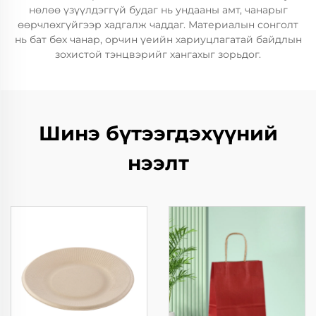
нөлөө үзүүлдэггүй будаг нь ундааны амт, чанарыг
өөрчлөхгүйгээр хадгалж чаддаг. Материалын сонголт
нь бат бөх чанар, орчин үеийн хариуцлагатай байдлын
зохистой тэнцвэрийг хангахыг зорьдог.
Шинэ бүтээгдэхүүний
нээлт