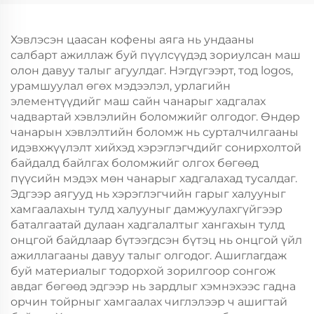
Жил, Кристмасийн
Жил, Кристмасийн
Хөдөлгөөнт Хоолын
Хөдөлгөөнт Хоолын
Пластик Пакинг
Пластик Пакинг
Хэвлэсэн цаасан кофены аяга нь ундааны
салбарт ажиллаж буй пүүлсүүдэд зориулсан маш
олон давуу талыг агуулдаг. Нэгдүгээрт, тод logos,
урамшуулал өгөх мэдээлэл, урлагийн
элементүүдийг маш сайн чанарыг хадгалах
чадвартай хэвлэлийн боломжийг олгодог. Өндөр
чанарын хэвлэлтийн боломж нь сурталчилгааны
идэвхжүүлэлт хийхэд хэрэглэгчдийг сонирхолтой
байдалд байлгах боломжийг олгох бөгөөд
пүүсийн мэдэх мөн чанарыг хадгалахад тусалдаг.
Эдгээр аягууд нь хэрэглэгчийн гарыг халууныг
хамгаалахын тулд халууныг дамжуулахгүйгээр
баталгаатай дулаан хадгалалтыг хангахын тулд
онцгой байдлаар бүтээгдсэн бүтэц нь онцгой үйл
ажиллагааны давуу талыг олгодог. Ашиглагдаж
буй материалыг тодорхой зорилгоор сонгож
авдаг бөгөөд эдгээр нь зардлыг хэмнэхээс гадна
орчин тойрныг хамгаалах чиглэлээр ч ашигтай