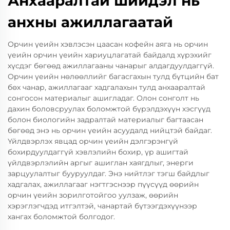
Анхааралтай шийдэл нь
анхны ажиллагаатай
Орчин үеийн хэвлэсэн цаасан кофейн аяга нь орчин
үеийн орчин үеийн хариуцлагатай байдалд хүрэхийг
хүсдэг бөгөөд ажиллагааны чанарыг алдагдуулдаггүй.
Орчин үеийн нөлөөллийг багасгахын тулд бүтцийн бат
бөх чанар, ажиллагааг хадгалахын тулд анхааралтай
сонгосон материалыг ашигладаг. Олон сонголт нь
дахин боловсруулах боломжтой бүрэлдэхүүн хэсгүүд
болон биологийн задралтай материалыг багтаасан
бөгөөд энэ нь орчин үеийн асуудалд нийцтэй байдаг.
Үйлдвэрлэх явцад орчин үеийн дэлгэрэнгүй
бохирдуулдаггүй хэвлэлийн бохир, үр ашигтай
үйлдвэрлэлийн аргыг ашиглан хаягдлыг, энерги
зарцуулалтыг бууруулдаг. Энэ нийтлэг тэгш байдлыг
хадгалах, ажиллагааг нэгтгэснээр пүүсүүд өөрийн
орчин үеийн зорилготойгоо уулзаж, өөрийн
хэрэглэгчдэд итгэлтэй, чанартай бүтээгдэхүүнээр
хангах боломжтой болгодог.