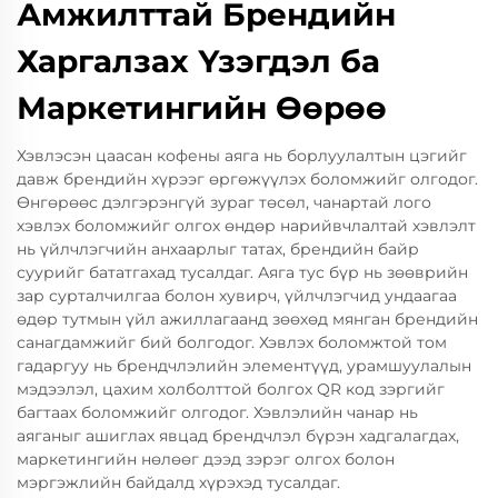
Амжилттай Брендийн
Харгалзах Үзэгдэл ба
Маркетингийн Өөрөө
Хэвлэсэн цаасан кофены аяга нь борлуулалтын цэгийг
давж брендийн хүрээг өргөжүүлэх боломжийг олгодог.
Өнгөрөөс дэлгэрэнгүй зураг төсөл, чанартай лого
хэвлэх боломжийг олгох өндөр нарийвчлалтай хэвлэлт
нь үйлчлэгчийн анхаарлыг татах, брендийн байр
суурийг бататгахад тусалдаг. Аяга тус бүр нь зөөврийн
зар сурталчилгаа болон хувирч, үйлчлэгчид ундаагаа
өдөр тутмын үйл ажиллагаанд зөөхөд мянган брендийн
санагдамжийг бий болгодог. Хэвлэх боломжтой том
гадаргуу нь брендчлэлийн элементүүд, урамшуулалын
мэдээлэл, цахим холболттой болгох QR код зэргийг
багтаах боломжийг олгодог. Хэвлэлийн чанар нь
аяганыг ашиглах явцад брендчлэл бүрэн хадгалагдах,
маркетингийн нөлөөг дээд зэрэг олгох болон
мэргэжлийн байдалд хүрэхэд тусалдаг.