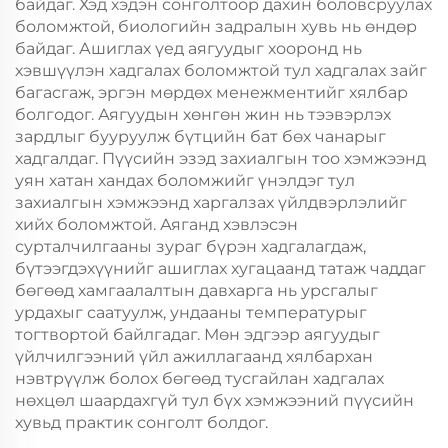
байдаг. Хэд хэдэн сонголтоор дахин боловсруулах
боломжтой, биологийн задралын хувь нь өндөр
байдаг. Ашиглах үед аягуудыг хооронд нь
хэвшүүлэн хадгалах боломжтой тул хадгалах зайг
багасгаж, эргэн мөрдөх менежментийг хялбар
болгодог. Аягуудын хөнгөн жин нь тээвэрлэх
зардлыг бууруулж бүтцийн бат бөх чанарыг
хадгалдаг. Пүүсийн эзэд захиалгын тоо хэмжээнд
уян хатан хандах боломжийг үнэлдэг тул
захиалгын хэмжээнд харгалзах үйлдвэрлэлийг
хийх боломжтой. Аяганд хэвлэсэн
сурталчилгааны зураг бүрэн хадгалагдаж,
бүтээгдэхүүнийг ашиглах хугацаанд татаж чаддаг
бөгөөд хамгаалалтын давхарга нь урсгалыг
урдахыг саатуулж, ундааны температурыг
тогтвортой байлгадаг. Мөн эдгээр аягуудыг
үйлчилгээний үйл ажиллагаанд хялбархан
нэвтрүүлж болох бөгөөд тусгайлан хадгалах
нөхцөл шаардахгүй тул бүх хэмжээний пүүсийн
хувьд практик сонголт болдог.