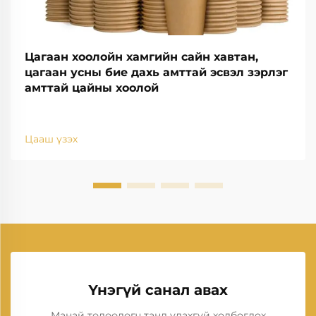
Цагаан хоолойн хамгийн сайн хавтан,
цагаан усны бие дахь амттай эсвэл зэрлэг
амттай цайны хоолой
Цааш үзэх
Үнэгүй санал авах
Манай төлөөлөгч танд удахгүй холбогдох