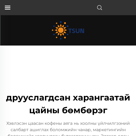
MN
друуслагдсан харангаатай
цайны бөмбөрэг
Хэвлэсэн цаасан кофены аяга нь хоолны үйлчилгээний
салбарт ашиглах боломжийн чанар, маркетингийн