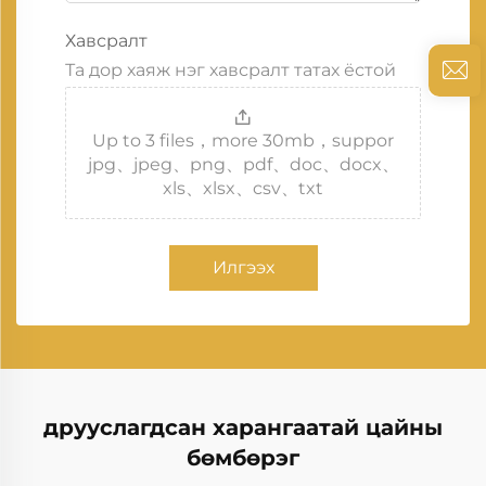
Хавсралт
Та дор хаяж нэг хавсралт татах ёстой
Up to 3 files，more 30mb，suppor
jpg、jpeg、png、pdf、doc、docx、
xls、xlsx、csv、txt
Илгээх
друуслагдсан харангаатай цайны
бөмбөрэг