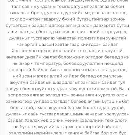
боломжийг хослуулсан бүтээгдэхүүн юм. Эдгээр олон
талт сав нь ундааны температурыг хадгалах болон
захиалгат бренд, урсгал дүрмийн мэдээлэл хэвлэхэд
тохиромжтой гадаргуу бүхий бүтээцтэйгээр зохион
бүтээгдсэн байдаг. Эдгээр аяганд олон давхаргат бүтэц
ашиглагдсан бөгөөд ихэвчлэн шингэний эсэргүүцэл,
дулааныг тусгаарлах чанартай полиэтилен хучилтай
чанартай цаасан хавтангаар хийгдсэн байдаг.
Хөгжилдөө орсон хэвлэлийн технологи нь хүчтэй,
өнгөлөг дизайн хэвлэх боломжийг олгодог бөгөөд энэ
нь ямар ч температур, боловсруулалтын нөхцөлд
тэсвэртэй байдаг. Аягыг хоолны чанарын стандартад
нийцсэн материалтай хийдэг бөгөөд олон улсын
аюулгүй байдалын шаардлагыг хангасан байдаг тул
халуун болон хүйтэн ундааны хувьд тохиромжтой. Бага
эспрессо аягаас эхлээд том зочны аягач хүртэлх олон
хэмжээгээр үйлдвэрлэгддэг бөгөөд аягын бүтэц нь бат
бөх тагтай, амар аюулгүй барьж болох гадаргуутай,
дулааныг сайн тусгаарладаг шинж чанарыг хослуулсан
байдаг. Хэвлэх үед орчин үеийн хэвлэлийн технологи
нь бүтээгдэхүүний чанарыг тогтвортой байлгаж,
хэвлэлийн нарийвчлалыг хангаж байгаа бол эко бус