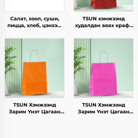
Салат, хоол, суши,
TSUN хэмжээнд
пицца, хлеб, цэнхэр,
худалдан авах крафт
шоколад,
хуурмаг дэлгэцийн
гамбургерийг
төвөгтэй бүтээгдсэн
ашиглахад
логотой зах зээл,
зориулагдсан буцаж
Нийлүүлэх
ашиглах боломжтой
он/Christmas-ийн
крафт хавтангаас
өрөөний баримт
бүрдсэн дагуу, цэцэг,
барих
хөнгөн хоолны
ашиглахад
TSUN Хэмжээнд
TSUN Хэмжээнд
Зарим Үнэт Цагаан
Зарим Үнэт Цагаан
Хавtg Тасалгааны Баг
Хавtg Тасалгааны Баг
Скрин Принт Нэмэлт
Скрин Принт Нэмэлт
Ур чадвараар Шинэ
Ур чадвараар Шинэ