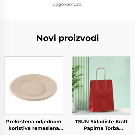
odgovornosti.
Novi proizvodi
Prekrštena odjednom
TSUN Skladiste Kraft
koristiva remeslena
Papirna Torba
papirna ploča za
Prilagođeni Logo