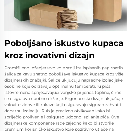
Poboljšano iskustvo kupaca
kroz inovativni dizajn
Promišljeno inženjerstvo koje stoji iza ispisanih papirnatih
šalica za kavu znatno poboljšava iskustvo kupaca kroz više
dizajnerskih značajki. Šalice uključuju napredne izolacijske
osobine koje održavaju optimalnu temperaturu pića,
istovremeno spriječavajući vanjsko prijenos topline, čime
se osigurava udobno držanje. Ergonomski dizajn uključuje
valovite zidove ili rukave koji osiguravaju siguran zahvat i
dodatnu izolaciju. Rub je precizno oblikovan kako bi
spriječio prolivenje i osigurao udobno ispijanje pića. Ove
dizajnerske komponente rade zajedno kako bi stvorile
premium korisničko iskustvo koje pozitivno utječe na