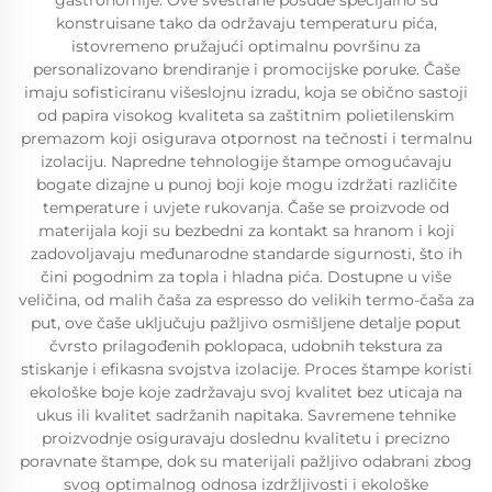
gastronomije. Ove svestrane posude specijalno su
konstruisane tako da održavaju temperaturu pića,
istovremeno pružajući optimalnu površinu za
personalizovano brendiranje i promocijske poruke. Čaše
imaju sofisticiranu višeslojnu izradu, koja se obično sastoji
od papira visokog kvaliteta sa zaštitnim polietilenskim
premazom koji osigurava otpornost na tečnosti i termalnu
izolaciju. Napredne tehnologije štampe omogućavaju
bogate dizajne u punoj boji koje mogu izdržati različite
temperature i uvjete rukovanja. Čaše se proizvode od
materijala koji su bezbedni za kontakt sa hranom i koji
zadovoljavaju međunarodne standarde sigurnosti, što ih
čini pogodnim za topla i hladna pića. Dostupne u više
veličina, od malih čaša za espresso do velikih termo-čaša za
put, ove čaše uključuju pažljivo osmišljene detalje poput
čvrsto prilagođenih poklopaca, udobnih tekstura za
stiskanje i efikasna svojstva izolacije. Proces štampe koristi
ekološke boje koje zadržavaju svoj kvalitet bez uticaja na
ukus ili kvalitet sadržanih napitaka. Savremene tehnike
proizvodnje osiguravaju doslednu kvalitetu i precizno
poravnate štampe, dok su materijali pažljivo odabrani zbog
svog optimalnog odnosa izdržljivosti i ekološke