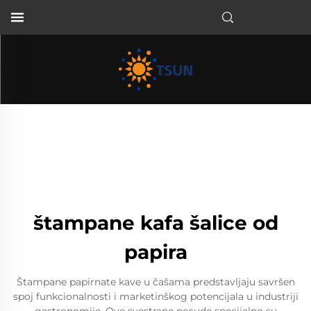
HR
štampane kafa šalice od
papira
Štampane papirnate kave u čašama predstavljaju savršen
spoj funkcionalnosti i marketinškog potencijala u industriji