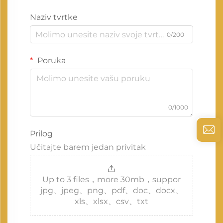
Naziv tvrtke
0/200
Poruka
0/1000
Prilog
Učitajte barem jedan privitak
Up to 3 files，more 30mb，suppor
jpg、jpeg、png、pdf、doc、docx、
xls、xlsx、csv、txt