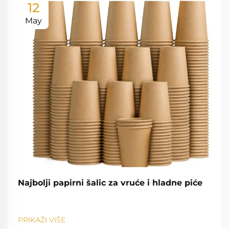
12
May
Najbolji papirni šalic za vruće i hladne piće
PRIKAŽI VIŠE