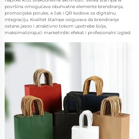
napitke kroz svakodnevne aktivnosti. Velika štampana
površina omogućava obuhvatne elemente brendiranja,
promocijske poruke, a čak i QR kodove za digitalnu
integraciju. Kvalitet štampe osigurava da brendiranje
ostane jasno i atraktivno tokom upotrebe šolje,
maksimalizirajući marketinški efekat i profesionalni izgled.