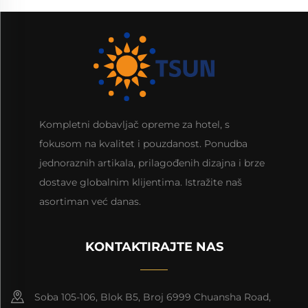
Kompletni dobavljač opreme za hotel, s
fokusom na kvalitet i pouzdanost. Ponudba
jednoraznih artikala, prilagođenih dizajna i brze
dostave globalnim klijentima. Istražite naš
asortiman već danas.
KONTAKTIRAJTE NAS
Soba 105-106, Blok B5, Broj 6999 Chuansha Road,