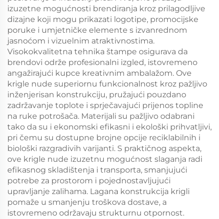
izuzetne mogućnosti brendiranja kroz prilagodljive
dizajne koji mogu prikazati logotipe, promocijske
poruke i umjetničke elemente s izvanrednom
jasnoćom i vizuelnim atraktivnostima.
Visokokvalitetna tehnika štampe osigurava da
brendovi održe profesionalni izgled, istovremeno
angažirajući kupce kreativnim ambalažom. Ove
krigle nude superiornu funkcionalnost kroz pažljivo
inženjerisan konstrukciju, pružajući pouzdano
zadržavanje toplote i sprječavajući prijenos topline
na ruke potrošača. Materijali su pažljivo odabrani
tako da su i ekonomski efikasni i ekološki prihvatljivi,
pri čemu su dostupne brojne opcije reciklabilnih i
biološki razgradivih varijanti. S praktičnog aspekta,
ove krigle nude izuzetnu mogućnost slaganja radi
efikasnog skladištenja i transporta, smanjujući
potrebe za prostorom i pojednostavljujući
upravljanje zalihama. Lagana konstrukcija krigli
pomaže u smanjenju troškova dostave, a
istovremeno održavaju strukturnu otpornost.