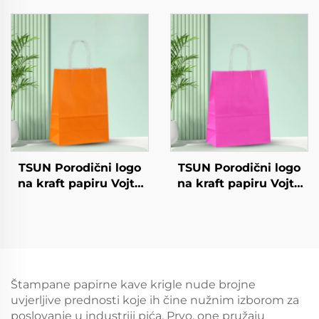
salatu Šalice Snack
Odvoz i Nova
Sushi Pizza Kruh
Godina/Božić
Slatkoće Čokolade
Darivanje Pakiranje
Hamburgeri - za
Torba
Catering Crafts
TSUN Porodični logo
TSUN Porodični logo
na kraft papiru Vojta
na kraft papiru Vojta
torba za ekranisano
torba za ekranisano
tiskanje na površini
tiskanje na površini
Nova godina/Božić
Nova godina/Božić
Preuzimanje hrane
Preuzimanje hrane
Plastično pakiranje
Plastično pakiranje
Štapci
Štapci
Štampane papirne kave krigle nude brojne
uvjerljive prednosti koje ih čine nužnim izborom za
poslovanje u industriji pića. Prvo, one pružaju