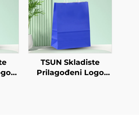
te
TSUN Skladiste
ogo
Prilagođeni Logo
orba
Kraft Papirna Torba
je
Zaslon Tiskanje
va
Površina Nova
dvoz
Godina/Božić Odvoz
ng
HRana Shipping
Karton