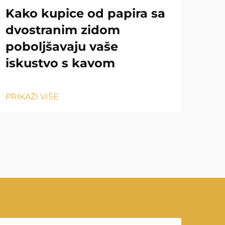
Kako kupice od papira sa
Ka
dvostranim zidom
vs.
poboljšavaju vaše
ok
iskustvo s kavom
PRIK
PRIKAŽI VIŠE