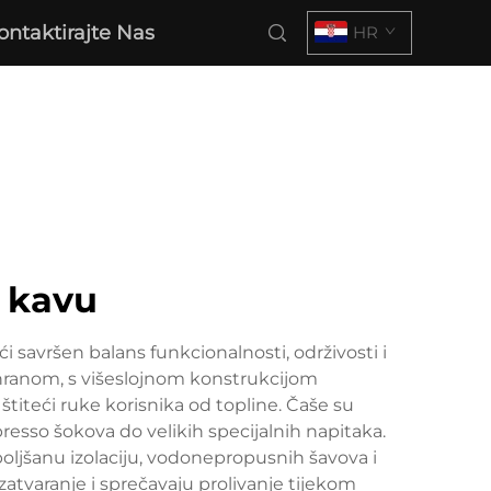
ontaktirajte Nas
HR
a kavu
i savršen balans funkcionalnosti, održivosti i
 hranom, s višeslojnom konstrukcijom
 štiteći ruke korisnika od topline. Čaše su
resso šokova do velikih specijalnih napitaka.
ljšanu izolaciju, vodonepropusnih šavova i
atvaranje i sprečavaju prolivanje tijekom