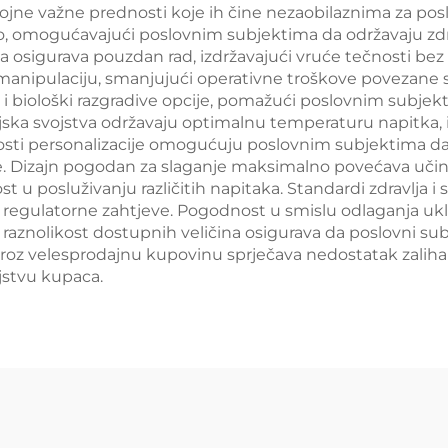
ojne važne prednosti koje ih čine nezaobilaznima za pos
ko, omogućavajući poslovnim subjektima da održavaju zdr
ca osigurava pouzdan rad, izdržavajući vruće tečnosti bez
 manipulaciju, smanjujući operativne troškove povezane 
ne i biološki razgradive opcije, pomažući poslovnim subje
cijska svojstva održavaju optimalnu temperaturu napitka,
sti personalizacije omogućuju poslovnim subjektima da 
e. Dizajn pogodan za slaganje maksimalno povećava učink
 posluživanju različitih napitaka. Standardi zdravlja i s
u regulatorne zahtjeve. Pogodnost u smislu odlaganja ukl
 raznolikost dostupnih veličina osigurava da poslovni sub
kroz velesprodajnu kupovinu sprječava nedostatak zaliha 
ljstvu kupaca.