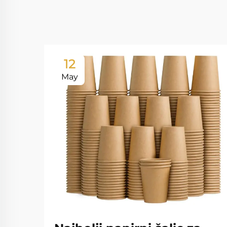
12
May