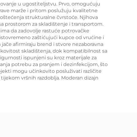
lovanje u ugostiteljstvu. Prvo, omogućuju
ave marže i pritom poslužuju kvalitetne
 oštećenja strukturalne čvrstoće. Njihova
sa prostorom za skladištenje i transportom.
ktima da zadovolje rastuće potrovačke
 istovremeno zaštićujući kupce od vrućine i
jače afirmiraju brend i stvore nezaboravna
ovitost skladištenja, dok kompatibilnost sa
igurnosti ispunjeni su kroz materijale za
anja potrebu za pranjem i dezinfekcijom, što
jekti mogu učinkovito posluživati različite
tijekom vršnih razdoblja. Moderan dizajn