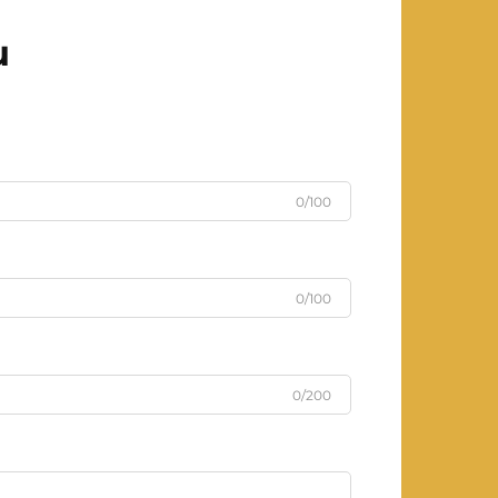
u
0/100
0/100
0/200