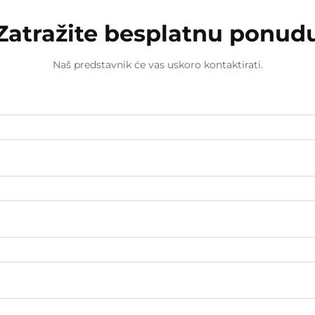
Zatražite besplatnu ponud
Naš predstavnik će vas uskoro kontaktirati.