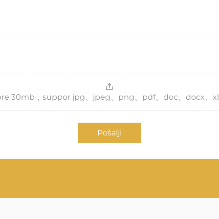
，more 30mb，suppor jpg、jpeg、png、pdf、doc、docx、xl
Pošalji