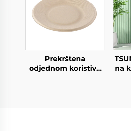
Prekrštena
TSUN
odjednom koristiva
na k
remeslena papirna
torb
ploča za salatu Šalice
Nov
Snack Sushi Pizza
Hra
Kruh Slatkoće
Ekr
Čokolade
Hamburgeri - za