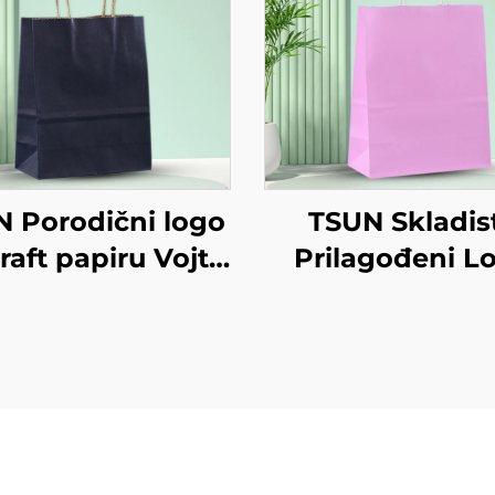
 Porodični logo
TSUN Skladis
raft papiru Vojta
Prilagođeni L
a za preuzimanje
Kraft Papirna T
a godina/Božić
Zaslon Tiskan
na za pakiranje
Površina No
anisano tiskanje
Godina/Božić O
na površini
HRana Shippi
Karton