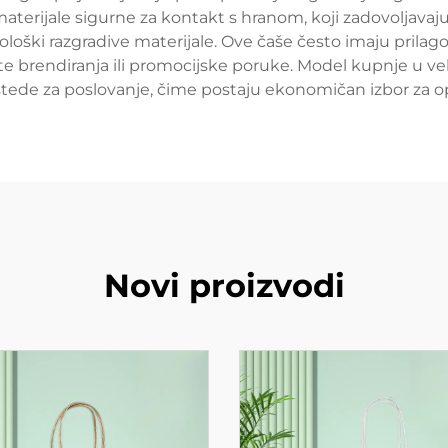
 materijale sigurne za kontakt s hranom, koji zadovoljav
 biološki razgradive materijale. Ove čaše često imaju pril
 brendiranja ili promocijske poruke. Model kupnje u ve
štede za poslovanje, čime postaju ekonomičan izbor za o
Novi proizvodi