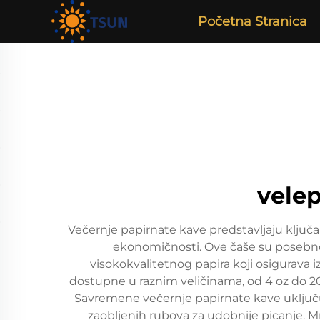
Početna Stranica
velep
Večernje papirnate kave predstavljaju ključan
ekonomičnosti. Ove čaše su posebno 
visokokvalitetnog papira koji osigurava iz
dostupne u raznim veličinama, od 4 oz do 20 
Savremene večernje papirnate kave uključu
zaobljenih rubova za udobnije picanje. M