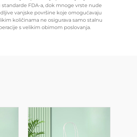
aju standarde FDA-a, dok mnoge vrste nude
agodljive vanjske površine koje omogućavaju
likim količinama ne osigurava samo stalnu
peracije s velikim obimom poslovanja.