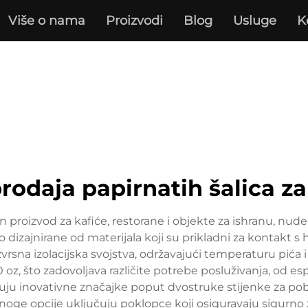
Više o nama
Proizvodi
Blog
Usluge
K
rodaja papirnatih šalica z
 proizvod za kafiće, restorane i objekte za ishranu, nudeć
dizajnirane od materijala koji su prikladni za kontakt s
vrsna izolacijska svojstva, održavajući temperaturu pića i
oz, što zadovoljava različite potrebe posluživanja, od esp
ju inovativne značajke poput dvostruke stijenke za pobo
noge opcije uključuju poklopce koji osiguravaju sigurno z