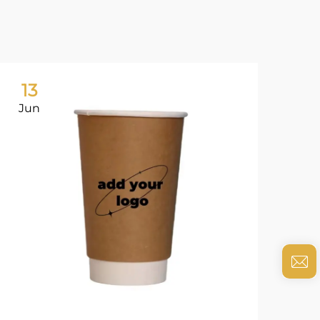
13
1
Jun
Ju