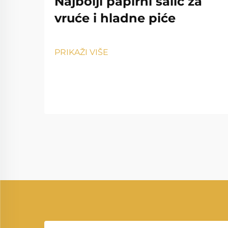
Najbolji papirni šalic za
vruće i hladne piće
PRIKAŽI VIŠE