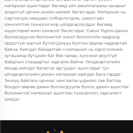
материал ашигладаг бөгөөд үйл ажиллагааны чанарыг
алдалгүй орчин үеийн нөлөөг багасгадаг. Материал нь
сэргээгдэх нөөцөөс олборлогдож, цахилгаан
хэмнэлттэй технологиор үйлдвэрлэгддэг бөгөөд
нүүрстөрөгчийн хэмжээг багасгадаг. Савыг бүрэн дахин
боловсруулах боломжтой эсвэл биологийн задралд
ордоггүй хоргүй бүтээгдэхүүн болгон задлах чадвартай
байна. Хаягдал байдалтай ч материал нь хэрэглээний
хугацаанд бүтцийн бат бөх чанар, хүнсний аюулгүй
байдлын стандартыг хадгалж байна. Үйлдвэрлэлийн
явцад хаягдал багасгах аргуудыг ашигладаг тул
үйлдвэрлэлийн үеийн материал хаягдал бага гардаг.
Энэхүү байгаль орчныг хамгаалах үүднээс сав баглаа
боодол өөрөө дахин боловсруулж болох, дахин ашиглах
боломжтой материал ашиглан тээвэрлэлт, хадгалалт
хийдэг.