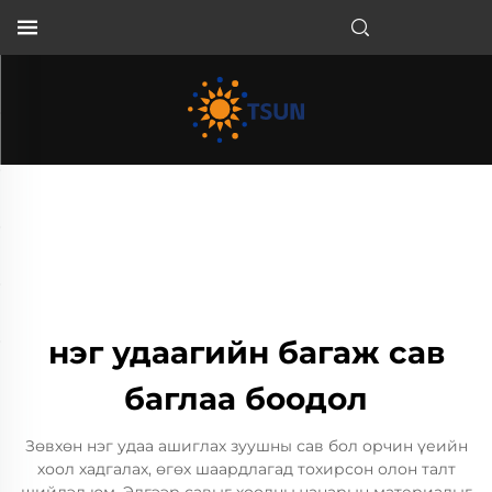
MN
нэг удаагийн багаж сав
баглаа боодол
Зөвхөн нэг удаа ашиглах зуушны сав бол орчин үеийн
хоол хадгалах, өгөх шаардлагад тохирсон олон талт