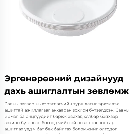
Эргөнөрөөний дизайнууд
дахь ашиглалтын зөвлөмж
Савны загвар нь хэрэглэгчийн туршлагыг эрхэмлэх,
ашигтай ажиллагааг анхааран зохион бүтээгдсэн. Савны
ирмэг ба өнцгүүдийг барьж авахад хялбар байхаар
зохион бүтээсэн бөгөөд чийгтэй эсвэл тослог гар
ашиглах үед ч бат бөх байлгах боломжийг олгодог.