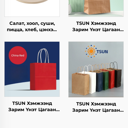
Салат, хоол, суши,
TSUN Хэмжээнд
пицца, хлеб, цэнхэр,
Зарим Үнэт Цагаан
шоколад,
Хавtg Тасалгааны Баг
гамбургерийг
Нэмэлт Ур чадвараар
ашиглахад
Шинэ Жил,
зориулагдсан буцаж
Кристмасийн Хоолын
ашиглах боломжтой
Пакинг Скрин Принт
крафт хавтангаас
бүрдсэн дагуу, цэцэг,
хөнгөн хоолны
ашиглахад
TSUN Хэмжээнд
TSUN Хэмжээнд
Зарим Үнэт Цагаан
Зарим Үнэт Цагаан
Хавtg Тасалгааны Баг
Хавtg Тасалгааны Баг
Скрин Принт Нэмэлт
Скрин Принт Нэмэлт