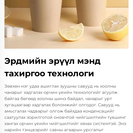
Эрдмийн эрүүл мэнд
тахиргоо технологи
Зөвхөн нэг удаа ашиглах зуушны савууд нь хоолны
чанарыг хадгалах орчин үеийн технологийг агуулж
байгаа бөгөөд хоолны шинэ байдал, чанарыг урт
хугацаагаар хадгалах боломжийг олгодог. Савууд нь
амьсгалах чадварыг олгож байхдаа конденсацийг
саатуулах зорилготой оновчтой чийгшилтийн түвшинг
хангах орчин үеийн чийгшилтийг хянах системтэй. Энэ
нарийн тэнцвэрийг савны агаарын урсгалыг