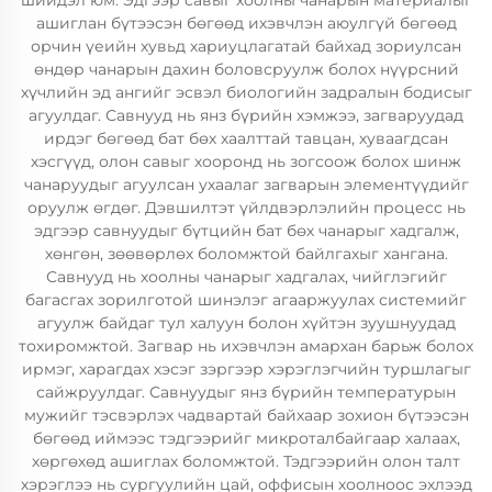
шийдэл юм. Эдгээр савыг хоолны чанарын материалыг
ашиглан бүтээсэн бөгөөд ихэвчлэн аюулгүй бөгөөд
орчин үеийн хувьд хариуцлагатай байхад зориулсан
өндөр чанарын дахин боловсруулж болох нүүрсний
хүчлийн эд ангийг эсвэл биологийн задралын бодисыг
агуулдаг. Савнууд нь янз бүрийн хэмжээ, загваруудад
ирдэг бөгөөд бат бөх хаалттай тавцан, хуваагдсан
хэсгүүд, олон савыг хооронд нь зогсоож болох шинж
чанаруудыг агуулсан ухаалаг загварын элементүүдийг
оруулж өгдөг. Дэвшилтэт үйлдвэрлэлийн процесс нь
эдгээр савнуудыг бүтцийн бат бөх чанарыг хадгалж,
хөнгөн, зөөвөрлөх боломжтой байлгахыг хангана.
Савнууд нь хоолны чанарыг хадгалах, чийглэгийг
багасгах зорилготой шинэлэг агааржуулах системийг
агуулж байдаг тул халуун болон хүйтэн зуушнуудад
тохиромжтой. Загвар нь ихэвчлэн амархан барьж болох
ирмэг, харагдах хэсэг зэргээр хэрэглэгчийн туршлагыг
сайжруулдаг. Савнуудыг янз бүрийн температурын
мужийг тэсвэрлэх чадвартай байхаар зохион бүтээсэн
бөгөөд иймээс тэдгээрийг микроталбайгаар халаах,
хөргөхөд ашиглах боломжтой. Тэдгээрийн олон талт
хэрэглээ нь сургуулийн цай, оффисын хоолноос эхлээд