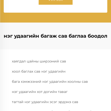
нэг удаагийн багаж сав баглаа боодол
хаягдал цайны ширээний сав
хоол баглах сав нэг удаагийн
бага хэмжээний нэг удаагийн хоолны сав
нэг удаагийн хот догийн таваг
тагтай нэг удаагийн эсэг эрдэнэ сав