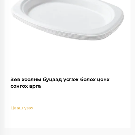
Зөв хоолны буцаад үсгэж болох цонх
сонгох арга
Цааш үзэх