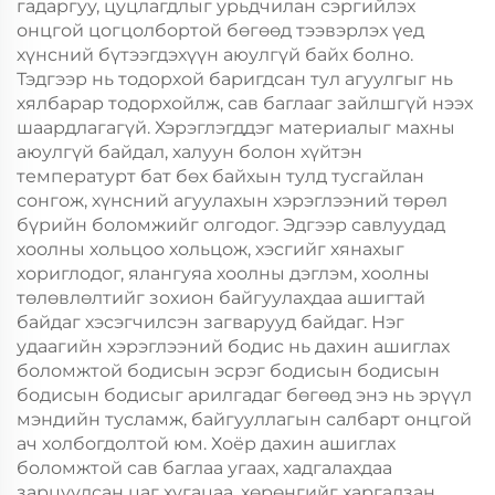
гадаргуу, цуцлагдлыг урьдчилан сэргийлэх
онцгой цогцолбортой бөгөөд тээвэрлэх үед
хүнсний бүтээгдэхүүн аюулгүй байх болно.
Тэдгээр нь тодорхой баригдсан тул агуулгыг нь
хялбарар тодорхойлж, сав баглааг зайлшгүй нээх
шаардлагагүй. Хэрэглэгддэг материалыг махны
аюулгүй байдал, халуун болон хүйтэн
температурт бат бөх байхын тулд тусгайлан
сонгож, хүнсний агуулахын хэрэглээний төрөл
бүрийн боломжийг олгодог. Эдгээр савлуудад
хоолны хольцоо хольцож, хэсгийг хянахыг
хориглодог, ялангуяа хоолны дэглэм, хоолны
төлөвлөлтийг зохион байгуулахдаа ашигтай
байдаг хэсэгчилсэн загварууд байдаг. Нэг
удаагийн хэрэглээний бодис нь дахин ашиглах
боломжтой бодисын эсрэг бодисын бодисын
бодисын бодисыг арилгадаг бөгөөд энэ нь эрүүл
мэндийн тусламж, байгууллагын салбарт онцгой
ач холбогдолтой юм. Хоёр дахин ашиглах
боломжтой сав баглаа угаах, хадгалахдаа
зарцуулсан цаг хугацаа, хөрөнгийг харгалзан