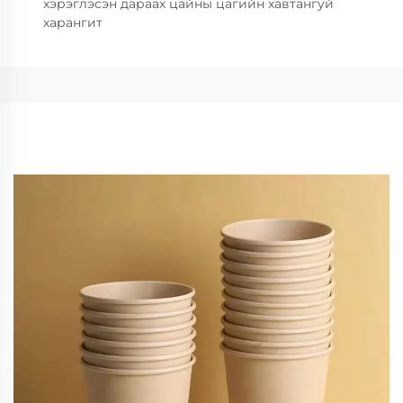
хэрэглэсэн дараах цайны цагийн хавтангуй
харангит