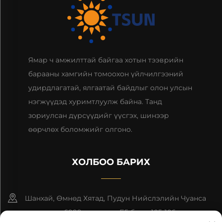
Ямар ч амжилттай байгаа хотын тээврийн
барааны хамгийн томоохон үйлчилгээний
удирдлагатай, ялгаатай байдлыг олон улсын
нэгжүүдэд хуримтлуулж байна. Танд
зориулсан дүрсүүдийг үүсгэх, шинээр
өөрчлөх боломжийг олгоно.
ХОЛБОО БАРИХ
Шанхай, Өмнөд Хятад, Пудун Нийслэлийн Чуанса
гудамжны 6999-р дугаар, Б5 блок, 105-106 өрөө