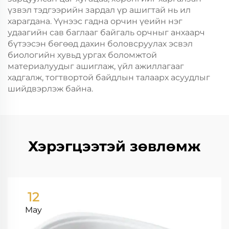
үзвэл тэдгээрийн зардал үр ашигтай нь ил
харагдана. Үүнээс гадна орчин үеийн нэг
удаагийн сав баглааг байгаль орчныг анхаарч
бүтээсэн бөгөөд дахин боловсруулах эсвэл
биологийн хувьд ургах боломжтой
материалуудыг ашиглаж, үйл ажиллагааг
хадгалж, тогтвортой байдлын талаарх асуудлыг
шийдвэрлэж байна.
Хэрэгцээтэй зөвлөмж
12
May