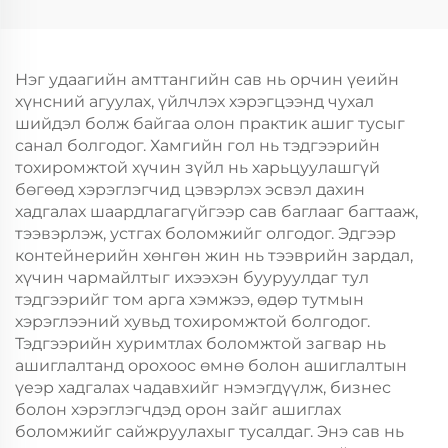
Ур чадвараар Шинэ
Ур чадвараар Шинэ
Жил, Кристмасийн
Жил, Кристмасийн
Хөдөлгөөнт Хоолын
Хөдөлгөөнт Хоолын
Пластик Пакинг
Пластик Пакинг
Нэг удаагийн амттангийн сав нь орчин үеийн
хүнсний агуулах, үйлчлэх хэрэгцээнд чухал
шийдэл болж байгаа олон практик ашиг тусыг
санал болгодог. Хамгийн гол нь тэдгээрийн
тохиромжтой хүчин зүйл нь харьцуулашгүй
бөгөөд хэрэглэгчид цэвэрлэх эсвэл дахин
хадгалах шаардлагагүйгээр сав баглааг багтааж,
тээвэрлэж, устгах боломжийг олгодог. Эдгээр
контейнерийн хөнгөн жин нь тээврийн зардал,
хүчин чармайлтыг ихээхэн бууруулдаг тул
тэдгээрийг том арга хэмжээ, өдөр тутмын
хэрэглээний хувьд тохиромжтой болгодог.
Тэдгээрийн хуримтлах боломжтой загвар нь
ашиглалтанд орохоос өмнө болон ашиглалтын
үеэр хадгалах чадавхийг нэмэгдүүлж, бизнес
болон хэрэглэгчдэд орон зайг ашиглах
боломжийг сайжруулахыг тусалдаг. Энэ сав нь