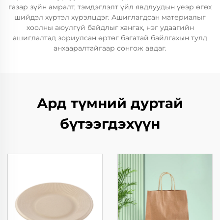
газар зүйн амралт, тэмдэглэлт үйл явдлуудын үеэр өгөх
шийдэл хүртэл хүрэлцдэг. Ашиглагдсан материалыг
хоолны аюулгүй байдлыг хангах, нэг удаагийн
ашиглалтад зориулсан өртөг багатай байлгахын тулд
анхааралтайгаар сонгож авдаг.
Ард түмний дуртай
бүтээгдэхүүн