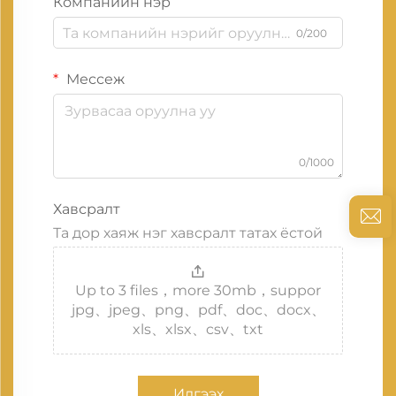
Компанийн нэр
0/200
Мессеж
0/1000
Хавсралт
Та дор хаяж нэг хавсралт татах ёстой
Up to 3 files，more 30mb，suppor
jpg、jpeg、png、pdf、doc、docx、
xls、xlsx、csv、txt
Илгээх