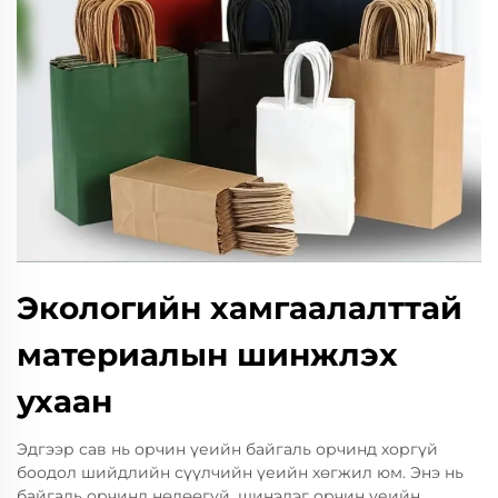
Экологийн хамгаалалттай
материалын шинжлэх
ухаан
Эдгээр сав нь орчин үеийн байгаль орчинд хоргүй
боодол шийдлийн сүүлчийн үеийн хөгжил юм. Энэ нь
байгаль орчинд нөлөөгүй, шинэлэг орчин үеийн