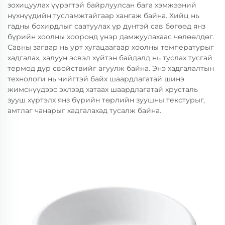
зохицуулах үүрэгтэй байрлуулсан бага хэмжээний
нүхнүүдийн тусламжтайгаар хангаж байна. Хийц нь
гадны бохирдлыг саатуулах үр дүнтэй сав бөгөөд янз
бүрийн хоолны хооронд үнэр дамжуулахаас чөлөөлдөг.
Савны загвар нь урт хугацаагаар хоолны температурыг
хадгалах, халуун эсвэл хүйтэн байдалд нь туслах тусгай
термод дүр свойствийг агуулж байна. Энэ хадгалалтын
технологи нь чийгтэй байх шаардлагатай шинэ
жимснүүдээс эхлээд хатаах шаардлагатай хрусталь
зууш хүртэлх янз бүрийн төрлийн зуушны текстурыг,
амтлаг чанарыг хадгалахад тусалж байна.