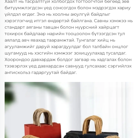
Хаалт нь тасралтгүй холбогдох тогтоогчтой бөгөөд зөв
битүүмжлэгдсэн үед сонсогдох болон мэдрэгдэх хариу
үйлдэл өгдөг. Энэ нь хоолны аюулгүй байдлыг
хэрэглэгчид итгэл өндөртэй байлгана. Савны хэмжээ нь
стандарт аяганы тавцан болон нүүрсний хайрцагт
тохирох байдлаар нарийн тооцоолон бүтээгдсэн тул
аялалд авч явахад таарамжтай. Тунгалаг хийц нь
агууламжийг даруй харагдуулдаг бол талбайн онцлог
шугамууд нь хэсгийн хэмжээг зохицуулахад тусалдаг.
Хоорондоо давхардаж болдог загвар нь хадгалах болон
тээвэрлэх үед давхардсан савнууд гулсахаас сэргийлэх
антискольз гадаргуутай байдаг.