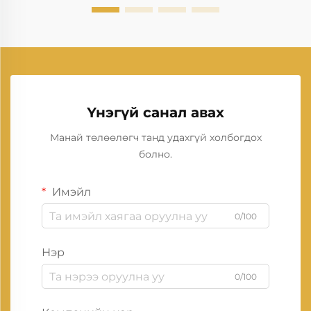
Үнэгүй санал авах
Манай төлөөлөгч танд удахгүй холбогдох
болно.
Имэйл
0/100
Нэр
0/100