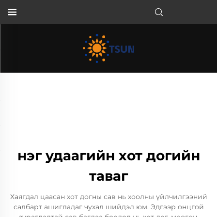
MN
нэг удаагийн хот догийн
таваг
Хаягдал цаасан хот догны сав нь хоолны үйлчилгээний
салбарт ашигладаг чухал шийдэл юм. Эдгээр онцгой