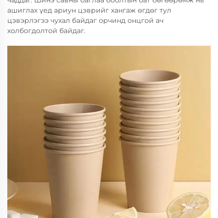
чаддаг. Шинэ савны баглаа боолтын бат бөгөөрөмж нь
ашиглах үед ариун цэврийг хангаж өгдөг тул
цэвэрлэгээ чухал байдаг орчинд онцгой ач
холбогдолтой байдаг.