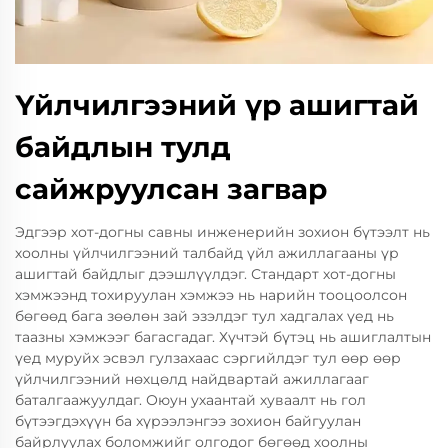
Үйлчилгээний үр ашигтай
байдлын тулд
сайжруулсан загвар
Эдгээр хот-догны савны инженерийн зохион бүтээлт нь
хоолны үйлчилгээний талбайд үйл ажиллагааны үр
ашигтай байдлыг дээшлүүлдэг. Стандарт хот-догны
хэмжээнд тохируулан хэмжээ нь нарийн тооцоолсон
бөгөөд бага зөөлөн зай эзэлдэг тул хадгалах үед нь
таазны хэмжээг багасгадаг. Хүчтэй бүтэц нь ашиглалтын
үед муруйх эсвэл гулзахаас сэргийлдэг тул өөр өөр
үйлчилгээний нөхцөлд найдвартай ажиллагааг
баталгаажуулдаг. Оюун ухаантай хуваалт нь гол
бүтээгдэхүүн ба хүрээлэнгээ зохион байгуулан
байрлуулах боломжийг олгодог бөгөөд хоолны