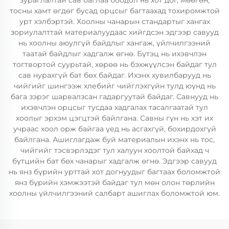
зураглалтай сав баглаа боодол нь хот дог, мөөгөн,
тосны хамт өгдөг бусад орцсыг багтаахад тохиромжтой
урт хэлбэртэй. Хоолны чанарын стандартыг хангах
зориулалттай материалуудаас хийгдсэн эдгээр савууд
нь хоолны аюулгүй байдлыг хангаж, үйлчилгээний
таатай байдлыг хадгалж өгнө. Бүтэц нь ихэвчлэн
тогтвортой суурьтай, хөрөө нь бэхжүүлсэн байдаг тул
сав нурахгүй бат бөх байдаг. Ихэнх хувилбарууд нь
чийгийг шингээж хлебийг чийглэхгүйн тулд юүнд нь
бага зэрэг шарвалзсан гадаргуутай байдаг. Савнууд нь
ихэвчлэн орцсыг тусдаа хадгалах тасалгаатай тул
хоолыг эрхэм цэгцтэй байлгана. Савны гүн нь хэт их
учраас хоол орж байгаа үед нь асгахгүй, бохирдохгүй
байлгана. Ашиглагдаж буй материалын ихэнх нь тос,
чийгийг тэсвэрлэдэг тул халуун хоолтой байхад ч
бүтцийн бат бөх чанарыг хадгалж өгнө. Эдгээр савууд
нь янз бүрийн урттай хот догнуудыг багтаах боломжтой
янз бүрийн хэмжээтэй байдаг тул мөн олон төрлийн
хоолны үйлчилгээний салбарт ашиглах боломжтой юм.