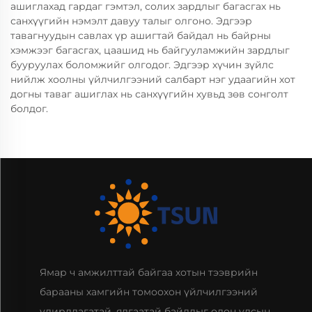
ашиглахад гардаг гэмтэл, солих зардлыг багасгах нь
санхүүгийн нэмэлт давуу талыг олгоно. Эдгээр
тавагнуудын савлах үр ашигтай байдал нь байрны
хэмжээг багасгах, цаашид нь байгууламжийн зардлыг
бууруулах боломжийг олгодог. Эдгээр хүчин зүйлс
нийлж хоолны үйлчилгээний салбарт нэг удаагийн хот
догны таваг ашиглах нь санхүүгийн хувьд зөв сонголт
болдог.
Ямар ч амжилттай байгаа хотын тээврийн
барааны хамгийн томоохон үйлчилгээний
удирдлагатай, ялгаатай байдлыг олон улсын