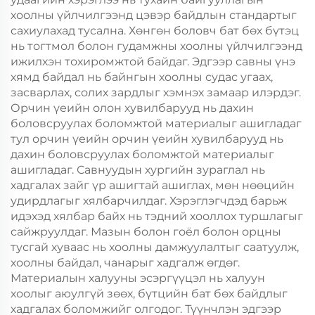
хоолны үйлчилгээнд цэвэр байдлын стандартыг
сахиулахад тусална. Хөнгөн боловч бат бөх бүтэц
нь тогтмол болон гудамжны хоолны үйлчилгээнд
ижилхэн тохиромжтой байдаг. Эдгээр савны үнэ
хямд байдал нь байнгын хоолны судас угаах,
засварлах, солих зардлыг хэмнэх замаар илэрдэг.
Орчин үеийн олон хувилбарууд нь дахин
боловсруулах боломжтой материалыг ашигладаг
тул орчин үеийн орчин үеийн хувилбарууд нь
дахин боловсруулах боломжтой материалыг
ашигладаг. Савнуудын хургийн зураглал нь
хадгалах зайг үр ашигтай ашиглах, мөн нөөцийн
удирдлагыг хялбарчилдаг. Хэрэглэгчдэд барьж
идэхэд хялбар байх нь тэдний хооллох туршлагыг
сайжруулдаг. Мазын болон гоёл болон орцны
тусгай хуваас нь хоолны дамжуулалтыг саатуулж,
хоолны байдал, чанарыг хадгалж өгдөг.
Материалын халууны эсэргүүцэл нь халуун
хоолыг аюулгүй зөөх, бүтцийн бат бөх байдлыг
хадгалах боломжийг олгодог. Түүнчлэн эдгээр