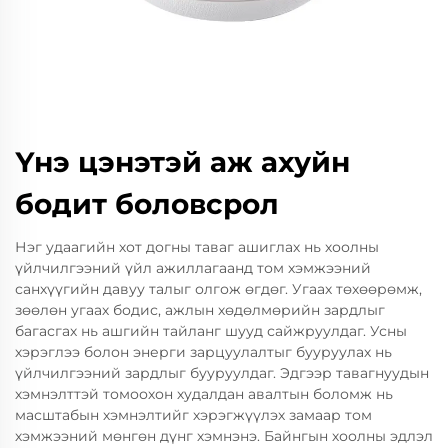
Үнэ цэнэтэй аж ахуйн
бодит боловсрол
Нэг удаагийн хот догны таваг ашиглах нь хоолны
үйлчилгээний үйл ажиллагаанд том хэмжээний
санхүүгийн давуу талыг олгож өгдөг. Угаах төхөөрөмж,
зөөлөн угаах бодис, ажлын хөдөлмөрийн зардлыг
багасгах нь ашгийн тайланг шууд сайжруулдаг. Усны
хэрэглээ болон энерги зарцуулалтыг бууруулах нь
үйлчилгээний зардлыг бууруулдаг. Эдгээр тавагнуудын
хэмнэлттэй томоохон худалдан авалтын боломж нь
масштабын хэмнэлтийг хэрэгжүүлэх замаар том
хэмжээний мөнгөн дүнг хэмнэнэ. Байнгын хоолны эдлэл