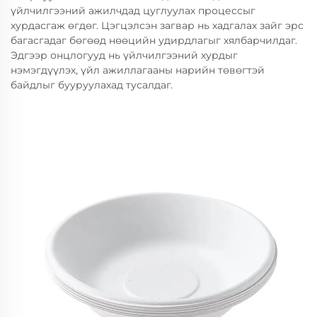
үйлчилгээний ажилчдад цуглуулах процессыг
хурдасгаж өгдөг. Цэгцэлсэн загвар нь хадгалах зайг эрс
багасгадаг бөгөөд нөөцийн удирдлагыг хялбарчилдаг.
Эдгээр онцлогууд нь үйлчилгээний хурдыг
нэмэгдүүлэх, үйл ажиллагааны нарийн төвөгтэй
байдлыг бууруулахад тусалдаг.