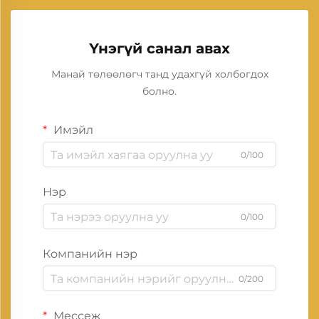
Үнэгүй санал авах
Манай төлөөлөгч танд удахгүй холбогдох
болно.
Имэйл
0/100
Нэр
0/100
Компанийн нэр
0/200
Мессеж