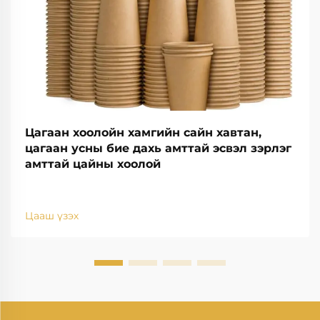
Цагаан хоолойн хамгийн сайн хавтан,
цагаан усны бие дахь амттай эсвэл зэрлэг
амттай цайны хоолой
Цааш үзэх