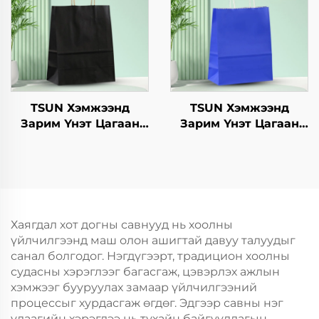
он/Christmas-ийн
Пакинг Скрин Принт
өрөөний баримт
барих
TSUN Хэмжээнд
TSUN Хэмжээнд
Зарим Үнэт Цагаан
Зарим Үнэт Цагаан
Хавtg Тасалгааны Баг
Хавtg Тасалгааны Баг
Нэмэлт Ур чадвараар
Скрин Принт Нэмэлт
Шинэ Жил,
Ур чадвараар Шинэ
Кристмасийн Хоолын
Жил, Кристмасийн
Пакинг Скрин Принт
Хөдөлгөөнт Хоолын
Шиппинг Картон
Хаягдал хот догны савнууд нь хоолны
үйлчилгээнд маш олон ашигтай давуу талуудыг
санал болгодог. Нэгдүгээрт, традицион хоолны
судасны хэрэглээг багасгаж, цэвэрлэх ажлын
хэмжээг бууруулах замаар үйлчилгээний
процессыг хурдасгаж өгдөг. Эдгээр савны нэг
удаагийн хэрэглээ нь тухайн байгууллагын