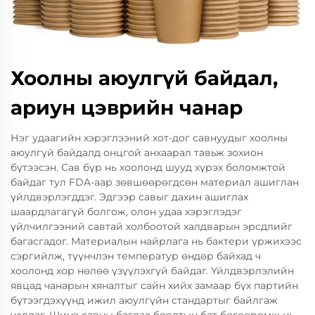
Хоолны аюулгүй байдал,
ариун цэврийн чанар
Нэг удаагийн хэрэглээний хот-дог савнуудыг хоолны
аюулгүй байдалд онцгой анхаарал тавьж зохион
бүтээсэн. Сав бүр нь хоолонд шууд хүрэх боломжтой
байдаг тул FDA-аар зөвшөөрөгдсөн материал ашиглан
үйлдвэрлэгддэг. Эдгээр савыг дахин ашиглах
шаардлагагүй болгож, олон удаа хэрэглэдэг
үйлчилгээний савтай холбоотой халдварын эрсдлийг
багасгадог. Материалын найрлага нь бактери үржихээс
сэргийлж, түүнчлэн температур өндөр байхад ч
хоолонд хор нөлөө үзүүлэхгүй байдаг. Үйлдвэрлэлийн
явцад чанарын хяналтыг сайн хийх замаар бүх партийн
бүтээгдэхүүнд ижил аюулгүйн стандартыг байлгаж