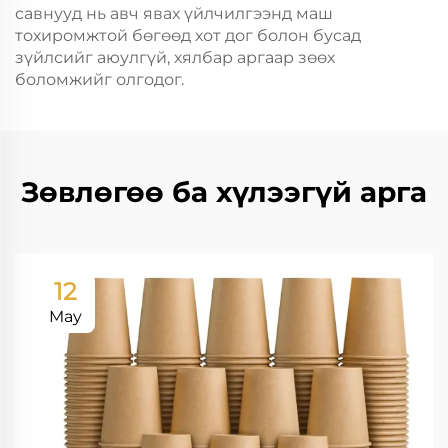
савнууд нь авч явах үйлчилгээнд маш
тохиромжтой бөгөөд хот дог болон бусад
зүйлсийг аюулгүй, хялбар аргаар зөөх
боломжийг олгодог.
Зөвлөгөө ба хүлээгүй арга
12
May