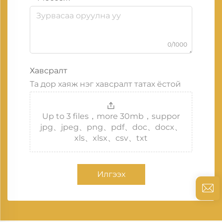
0/1000
Хавсралт
Та дор хаяж нэг хавсралт татах ёстой
Up to 3 files，more 30mb，suppor
jpg、jpeg、png、pdf、doc、docx、
xls、xlsx、csv、txt
Илгээх