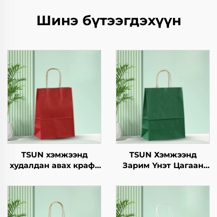
Шинэ бүтээгдэхүүн
TSUN хэмжээнд
TSUN Хэмжээнд
худалдан авах крафт
Зарим Үнэт Цагаан
хуурмаг дэлгэцийн
Хавtg Тасалгааны Баг
төвөгтэй бүтээгдсэн
Нэмэлт Ур чадвараар
логотой зах зээл,
Шинэ Жил,
Нийлүүлэх
Кристмасийн Хоолын