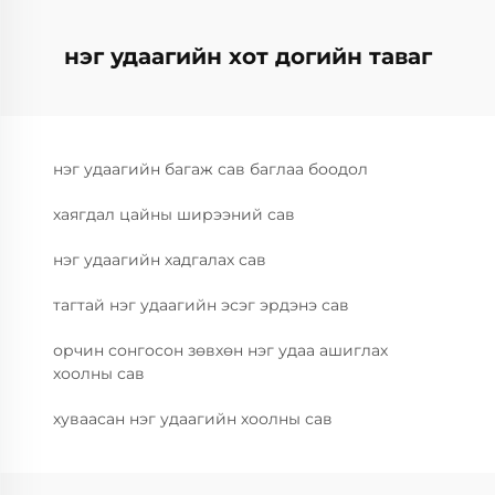
нэг удаагийн хот догийн таваг
нэг удаагийн багаж сав баглаа боодол
хаягдал цайны ширээний сав
нэг удаагийн хадгалах сав
тагтай нэг удаагийн эсэг эрдэнэ сав
орчин сонгосон зөвхөн нэг удаа ашиглах
хоолны сав
хуваасан нэг удаагийн хоолны сав