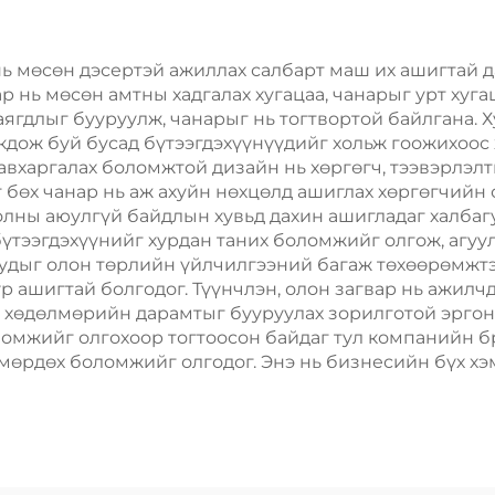
өлгөөнт Хоолын
өрөөний бар
ппинг Картон
барих
нь мөсөн дэсертэй ажиллах салбарт маш их ашигтай да
р нь мөсөн амтны хадгалах хугацаа, чанарыг урт хуг
аягдлыг бууруулж, чанарыг нь тогтвортой байлгана. Х
кдож буй бусад бүтээгдэхүүнүүдийг хольж гоожихоос
авхаргалах боломжтой дизайн нь хөргөгч, тээвэрлэлт
 бөх чанар нь аж ахуйн нөхцөлд ашиглах хөргөгчийн
олны аюулгүй байдлын хувьд дахин ашигладаг халбаг
 бүтээгдэхүүнийг хурдан таних боломжийг олгож, агу
гуудыг олон төрлийн үйлчилгээний багаж төхөөрөмж
үр ашигтай болгодог. Түүнчлэн, олон загвар нь ажилч
 хөдөлмөрийн дарамтыг бууруулах зорилготой эргон
омжийг олгохоор тогтоосон байдаг тул компанийн б
өрдөх боломжийг олгодог. Энэ нь бизнесийн бүх хэ