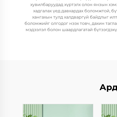
хувилбаруудад хүртэлх олон янзын хэм
хадгалах үед давхардах боломжтой, б
хангахын тулд халдваргүй байдлыг ил
боломжийг олгодог нээх товч, дахин тагл
мэдээлэл болон шаардлагатай бүтээгдэх
Ард