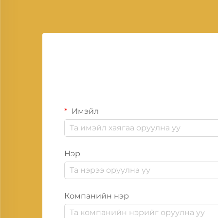
Имэйл
Нэр
Компанийн нэр