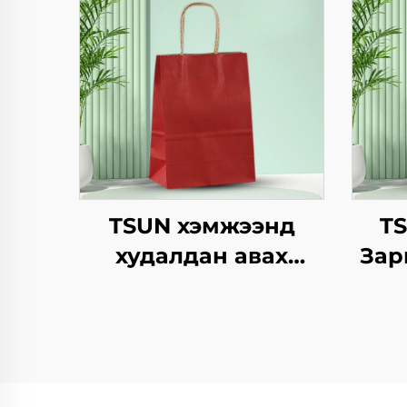
TSUN хэмжээнд
T
худалдан авах
Зар
крафт хуурмаг
Ха
дэлгэцийн төвөгтэй
Ба
бүтээгдсэн логотой
зах зээл, Нийлүүлэх
ча
он/Christmas-ийн
Жил