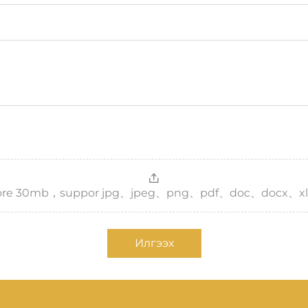
，more 30mb，suppor jpg、jpeg、png、pdf、doc、docx、xl
Илгээх