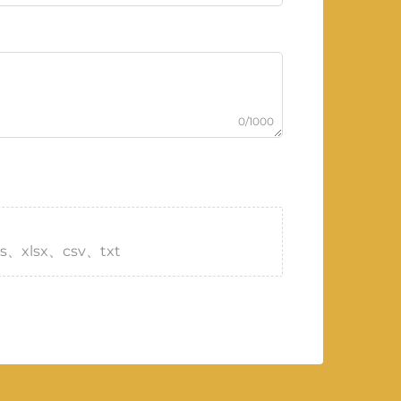
0/1000
s、xlsx、csv、txt