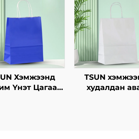
SUN Хэмжээнд
TSUN хэмжээ
им Үнэт Цагаан
худалдан ав
вtg Тасалгааны
крафт хуурм
г Скрин Принт
дэлгэцийн төвө
Нэмэлт Ур
бүтээгдсэн лог
двараар Шинэ
зах зээл, Нийл
, Кристмасийн
он/Christmas-