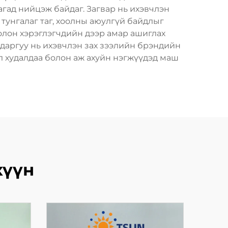
гад нийцэж байдаг. Загвар нь ихэвчлэн
тунгалаг таг, хоолны аюулгүй байдлыг
олон хэрэглэгчдийн дээр амар ашиглах
адаргуу нь ихэвчлэн зах зээлийн брэндийн
 худалдаа болон аж ахуйн нэгжүүдэд маш
хүүн