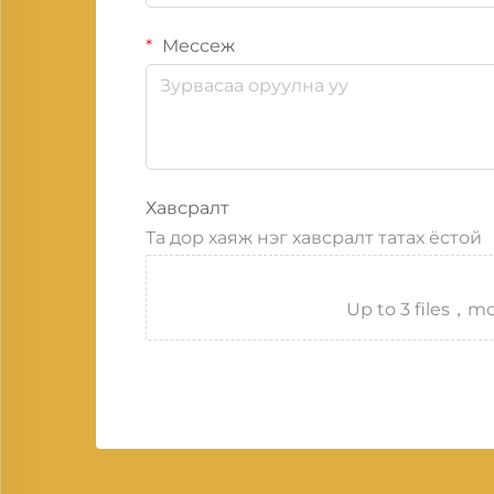
Мессеж
Хавсралт
Та дор хаяж нэг хавсралт татах ёстой
Up to 3 files