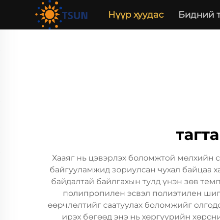
Нүүр хуудас
Бидний 
тагта
Хааяг нь цэвэрлэх боломжтой мөлхийн с
байгууламжид зориулсан чухал байцаа ха
байдалтай байлгахын тулд үнэн зөв тем
полипропилен эсвэл полиэтилен шиг 
өөрчлөлтийг саатуулах боломжийг олгодог
ирэх бөгөөд энэ нь хөргүүрийн хөрсн