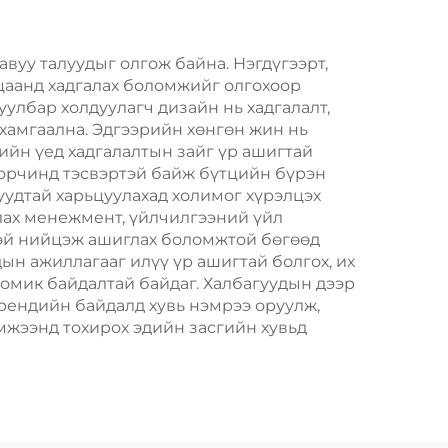
Жил, Кристмасийн
имт
Хөдөлгөөнт Хоолын
Пластик Пакинг
вуу талуудыг олгож байна. Нэгдүгээрт,
ацаанд хадгалах боломжийг олгохоор
уулбар холдуулагч дизайн нь хадгалалт,
 хамгаална. Эдгээрийн хөнгөн жин нь
ийн үед хадгалалтын зайг үр ашигтай
 орчинд тэсвэртэй байж бүтцийн бүрэн
уудтай харьцуулахад холимог хүрэлцэх
улах менежмент, үйлчилгээний үйл
тэй нийцэж ашиглах боломжтой бөгөөд
дын ажиллагааг илүү үр ашигтай болгох, их
омик байдалтай байдаг. Халбагуудын дээр
рендийн байдалд хувь нэмрээ оруулж,
мжээнд тохирох эдийн засгийн хувьд