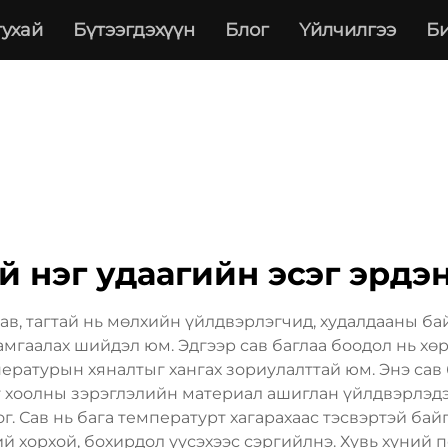
тухай
Бүтээгдэхүүн
Блог
Үйлчилгээ
Би
й нэг удаагийн эсэг эрдэ
ав, тагтай нь мөлхийн үйлдвэрлэгчид, худалдааны б
мгаалах шийдэл юм. Эдгээр сав баглаа боодол нь хө
пературын хяналтыг хангах зориулалттай юм. Энэ сав
хоолны зэрэглэлийн материал ашиглан үйлдвэрлэдэ
. Сав нь бага температурт хагарахаас тэсвэртэй бай
ий хорхой, бохирдол үүсэхээс сэргийлнэ. Хувь хүний 