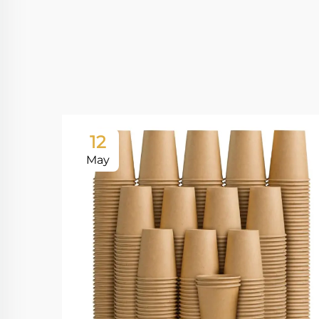
12
May