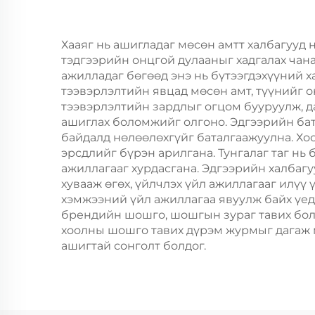
өрөөний баримт
Хөд
барих
Ши
Хааяг нь ашигладаг мөсөн амтт халбагууд 
тэдгээрийн онцгой дулааныг хадгалах чана
ажилладаг бөгөөд энэ нь бүтээгдэхүүний х
тээвэрлэлтийн явцад мөсөн амт, түүнийг о
тээвэрлэлтийн зардлыг огцом бууруулж, д
ашиглах боломжийг олгоно. Эдгээрийн бат
байдалд нөлөөлөхгүйг баталгаажуулна. Хо
эрсдлийг бүрэн арилгана. Тунгалаг таг нь
ажиллагааг хурдасгана. Эдгээрийн халба
хувааж өгөх, үйлчлэх үйл ажиллагааг илүү 
хэмжээний үйл ажиллагаа явуулж байх үед
брендийн шошго, шошгын зураг тавих бол
хоолны шошго тавих дүрэм журмыг дагаж м
ашигтай сонголт болдог.