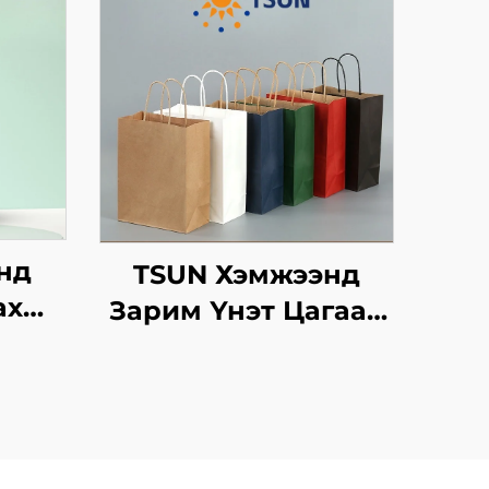
нд
TSUN Хэмжээнд
ах
Зарим Үнэт Цагаан
аг
Хавtg Тасалгааны
гтэй
Баг Скрин Принт
отой
Нэмэлт Ур
үүлэх
чадвараар Шинэ
ийн