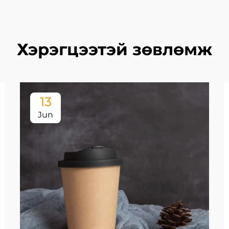
Хэрэгцээтэй зөвлөмж
13
Jun