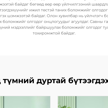
жээтэй байдаг бөгөөд өөр өөр үйлчилгээний шаардла
үтээгдэхүүнийг ижил төстэй таних боломжийг олгодог 
тгэх шэмжээтэй байдаг. Олон хувилбар нь үйлчлэгч б
ах боломжийг олгодог онцлогуудыг агуулдаг. Савны г
үүний мэдээллийг байршуулах боломжийг олгодог тул
тохиромжтой байдаг.
 түмний дуртай бүтээгдэ