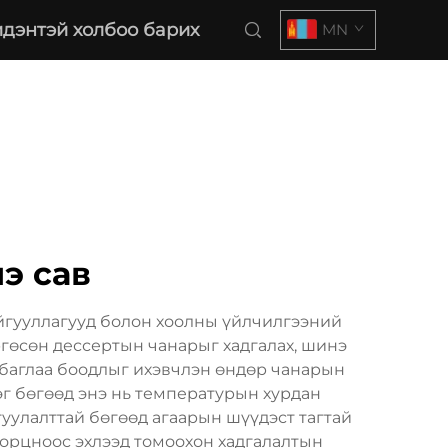
дэнтэй холбоо барих
MN
нэ сав
айгууллагууд болон хоолны үйлчилгээний
ргөсөн дессертын чанарыг хадгалах, шинэ
 баглаа боодлыг ихэвчлэн өндөр чанарын
г бөгөөд энэ нь температурын хурдан
гуулалттай бөгөөд агаарын шүүдэст тагтай
порцноос эхлээд томоохон хадгалалтын