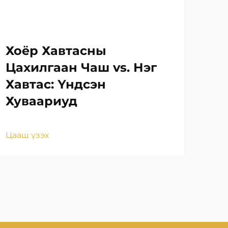
Хоёр Хавтасны
Бр
Цахилгаан Чаш vs. Нэг
за
Хавтас: Үндсэн
на
Хуваариуд
ба
Цааш үзэх
Цаа