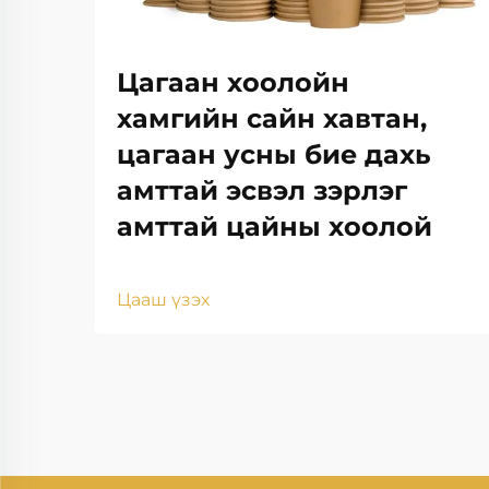
Цагаан хоолойн
хамгийн сайн хавтан,
цагаан усны бие дахь
амттай эсвэл зэрлэг
амттай цайны хоолой
Цааш үзэх