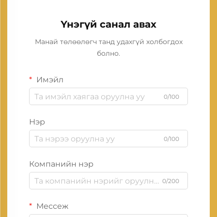
Үнэгүй санал авах
Манай төлөөлөгч танд удахгүй холбогдох
болно.
Имэйл
0/100
Нэр
0/100
Компанийн нэр
0/200
Мессеж