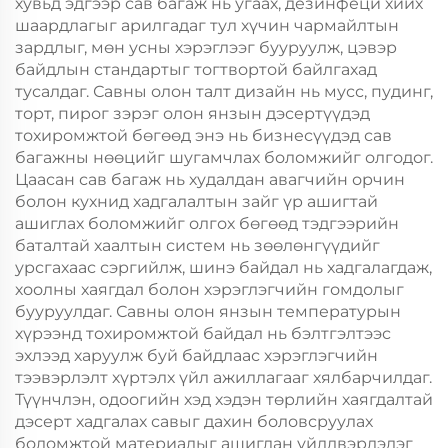
хувьд эдгээр сав багаж нь угаах, дезинфеци хийх
шаардлагыг арилгадаг тул хүчин чармайлтын
зардлыг, мөн усны хэрэглээг бууруулж, цэвэр
байдлын стандартыг тогтвортой байлгахад
тусалдаг. Савны олон талт дизайн нь мусс, пудинг,
торт, пирог зэрэг олон янзын дэсертүүдэд
тохиромжтой бөгөөд энэ нь бизнесүүдэд сав
багажны нөөцийг шугамчлах боломжийг олгодог.
Цаасан сав багаж нь худалдан авагчийн орчин
болон кухнид хадгалалтын зайг үр ашигтай
ашиглах боломжийг олгох бөгөөд тэдгээрийн
баталтай хаалтын систем нь зөөлөнгүүдийг
урсгахаас сэргийлж, шинэ байдал нь хадгалагдаж,
хоолны хаягдал болон хэрэглэгчийн гомдолыг
бууруулдаг. Савны олон янзын температурын
хүрээнд тохиромжтой байдал нь бэлтгэлтээс
эхлээд харуулж буй байдлаас хэрэглэгчийн
тээвэрлэлт хүртэлх үйл ажиллагааг хялбарчилдаг.
Түүнчлэн, одоогийн хэд хэдэн төрлийн хаягдалтай
дэсерт хадгалах савыг дахин боловсруулах
боломжтой материалыг ашиглан үйлдвэрлэдэг