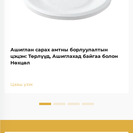
Ашиглан сарах амтны борлуулалтын
цэцэн: Төрлүүд, Ашиглахад байгаа болон
Нөхцөл
Цааш үзэх