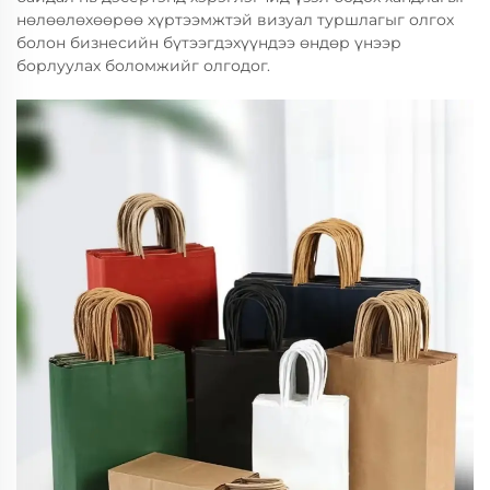
нөлөөлөхөөрөө хүртээмжтэй визуал туршлагыг олгох
болон бизнесийн бүтээгдэхүүндээ өндөр үнээр
борлуулах боломжийг олгодог.