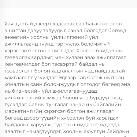
логотой зах зээл,
Ур чадвараар Шинэ
Нийлүүлэх
Жил, Кристмасийн
он/Christmas-ийн
Хөдөлгөөнт Хоолын
өрөөний баримт
Пластик Пакинг
Хаягдалтай дэсерт хадгалах сав багаж нь олон
барих
ашигтай давуу талуудыг санал болгодог бөгөөд
өнөөгийн хоолны үйлчилгээний үйл
ажиллагаанд түүнд тэргүүлэх боломжгүй
хэрэгсэл болгон ашигладаг. Хөнгөн байдал нь
тээвэрлэх зардлыг, мөн хүлээн авах ажиллагааг
хөнгөвчилдөг бол тэсвэртэй байдал нь
тээвэрлэлт болон хадгалалтын үед найдвартай
хамгаалалт үзүүлдэг. Эдгээр сав багаж нь порц
хяналтын сайн боломжуудыг олгодог бөгөөд энэ
нь бизнесийн үйл ажиллагаануудад
үйлчилгээний хэмжээ болон үнэ бүрдүүлэхэд
тусалдаг. Савны тунгалаг чанар нь байгалийн
маркетингийн хэрэгсэл болгон ажилладаг
бөгөөд дэсертүүдийн хүрээлэн буй харагдах
байдалыг харуулж, түргэн шийдвэрт худалдан
авалтыг нэмэгдүүлдэг. Хоолны аюулгүй байдлын