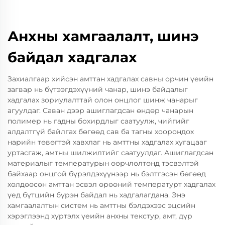
Анхны хамгаалалт, шинэ
байдал хадгалах
Захиалгаар хийсэн амттан хадгалах савны орчин үеийн
загвар нь бүтээгдэхүүний чанар, шинэ байдалыг
хадгалах зориулалттай олон онцлог шинж чанарыг
агуулдаг. Саван дээр ашиглагдсан өндөр чанарын
полимер нь гадны бохирдлыг саатуулж, чийгийг
алдалтгүй байлгах бөгөөд сав ба тагны хоорондох
нарийн төвөгтэй хавхлаг нь амттны хадгалах хугацааг
уртасгаж, амтны шилжилтийг саатуулдаг. Ашиглагдсан
материалыг температурын өөрчлөлтөнд тэсвэлтэй
байхаар онцгой бүрэлдэхүүнээр нь бэлтгэсэн бөгөөд
хөлдөөсөн амттан эсвэл өрөөний температурт хадгалах
үед бүтцийн бүрэн байдал нь хадгалагдана. Энэ
хамгаалалтын систем нь амттны бэлдэхээс эцсийн
хэрэглээнд хүртэлх үеийн анхны текстур, амт, дүр