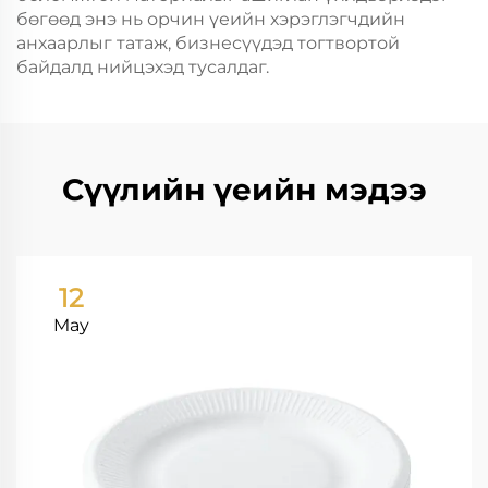
бөгөөд энэ нь орчин үеийн хэрэглэгчдийн
анхаарлыг татаж, бизнесүүдэд тогтвортой
байдалд нийцэхэд тусалдаг.
Сүүлийн үеийн мэдээ
12
May