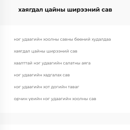
хаягдал цайны ширээний сав
нэг удаагийн хоолны савны бөөний худалдаа
хаягдал цайны ширээний сав
хаалттай нэг удаагийн салатны аяга
нэг удаагийн хадгалах сав
нэг удаагийн хот догийн таваг
орчин үеийн нэг удаагийн хоолны сав