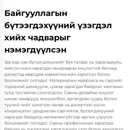
Байгууллагын
бүтээгдэхүүний үзэгдэл
хийх чадварыг
нэмэгдүүлсэн
Эдгээр сав бүтээгдэхүүнийг бүх талаас нь харагдахуйц
хийсэн онон харагдах чанараараа онцлогтой бөгөөд
дэсертэд өөрсдөө маркетингийн хэрэгсэл болох
боломжийг олгодог. Материалын найрлага нь гэрлийг
тодорхой дамжуулж, цэвэр харагдах байдлыг хангахын
тулд тусгайлан сонгогдсон. Савны дизайны онцлог
шинж чанарууд, жишээлбэл, өргөгдсөн суурь болон
түүний чийг шингээх чанар нь дэсертээс үүсэх
конденсатыг урьдчилан сэргийлж, бүтээгдэхүүний
харагдах байдалд нөлөөлөхгүйгээр өргөж үзүүлэх
боломжийг олгодог. Савны професионал харагдах
байдал нь дэсертэнд хэрэглэгчид үзэл бодох хандлагыг