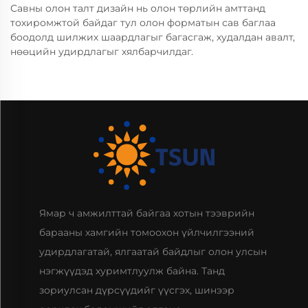
Савны олон талт дизайн нь олон төрлийн амттанд
тохиромжтой байдаг тул олон форматын сав баглаа
боодолд шилжих шаардлагыг багасгаж, худалдан авалт,
нөөцийн удирдлагыг хялбарчилдаг.
Ямар ч амжилттай байгаа хотын тээврийн
барааны хамгийн томоохон үйлчилгээний
удирдлагатай, ялгаатай байдлыг олон улсын
нэгжүүдэд хуримтлуулж байна. Танд
зориулсан дүрсүүдийг үүсгэх, шинээр