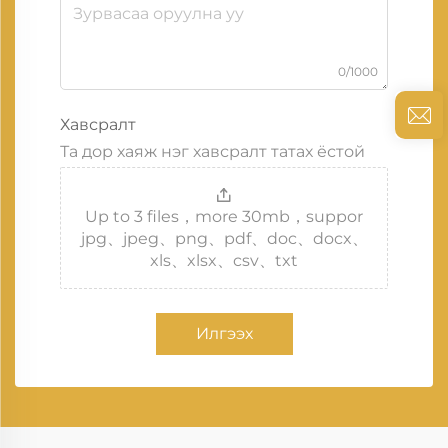
0/1000
Хавсралт
Та дор хаяж нэг хавсралт татах ёстой
Up to 3 files，more 30mb，suppor
jpg、jpeg、png、pdf、doc、docx、
xls、xlsx、csv、txt
Илгээх