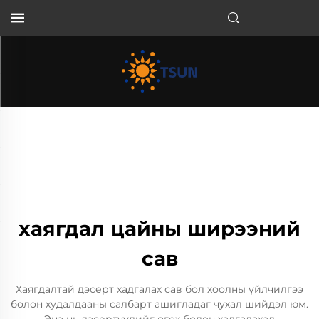
MN
хаягдал цайны ширээний
сав
Хаягдалтай дэсерт хадгалах сав бол хоолны үйлчилгээ
болон худалдааны салбарт ашигладаг чухал шийдэл юм.