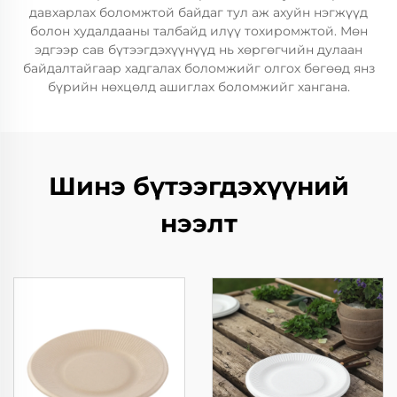
давхарлах боломжтой байдаг тул аж ахуйн нэгжүүд
болон худалдааны талбайд илүү тохиромжтой. Мөн
эдгээр сав бүтээгдэхүүнүүд нь хөргөгчийн дулаан
байдалтайгаар хадгалах боломжийг олгох бөгөөд янз
бүрийн нөхцөлд ашиглах боломжийг хангана.
Шинэ бүтээгдэхүүний
нээлт