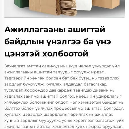
Ажиллагааны ашигтай
байдлын үнэлгээ ба үнэ
цэнэтэй холбоотой
Захиалгат амттан савнууд нь шууд нөлөө үзүүлдэг үйл
ажиллагааны ашигтай талуудыг оруулж ирдэг.
Тэдгээрийн хөнгөн боловч бат бөх бүтэц нь тээвэрлэх
зардлыг бууруулж, хугалах, алдагдал багасгахад
тусалдаг. Хоорондоо давхардаж тавигдах дизайн нь
хадгалах зайг үр ашигтай болгох, нөөцийн удирдлагыг
хялбарчлах боломжийг олдог. Нэг хэмжээтэй байдал нь
бэлтгэх болон үйлчлэх процессыг үр ашигтай болгодог.
Хугалах, цэвэрлэх шаардлагыг арилгах нь ажиллах
хүчний зардлыг бууруулж, усны хэрэглээг багасгаж, үйл
ажиллагааны нийтлэг хэмнэлтэд хувь нэмрээ оруулдаг.