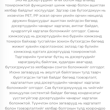
Энэ нь дэсертүүдийг өгөх болон хадгалахад
тохиромжтой функционал шинж чанар болон ашиглах
хялбар байдлыг хослуулдаг. Эдгээр сав бүтээгдэхүүн нь
ихэвчлэн PET, PP эсвэл орчин үеийн орчин нөхцөлд
дружин бодисуудыг ашиглан хийгдсэн бөгөөд
дэсертүүдийн чанарыг хадгалах, амтлаг байдал,
хүндрэлгүй хадгалах боломжийг олгодог. Савны
хэмжээсүүд нь дэсертүүдийн янз бүрийн хэмжээнд
тохирох байхаар тусгайлан зохион бүтээгдсэн бөгөөд
жижиг хувийн хэрэглээнээс эхлээд гэр бүлийн
хэмжээнд хүртэлх дэсертүүдэд тохиромжтой.
Тэдгээрийн тунгалаг бүтэц нь дэсертүүдийг
харагдахуйц байлгаж, худалдан авагчдад
бүтээгдэхүүнгээ хялбархан сонгох боломжийг олгодог.
Ихэнх загварууд нь аюулгүй байлгахын тулд таарч
бүртгэгдсэн тагтай байдаг бөгөөд тээвэрлэлт,
хадгалалтын үед дэсертүүдийн чанарыг хадгалах
боломжийг олгодог. Сав бүтээгдэхүүнүүд нь чийгийг
зохицуулах системтэй байдаг бөгөөд конденсатыг
үүсгэхгүйгээр дэсертүүдийн чанарыг хадгалах
боломжтой. Түүнчлэн олон загварууд нь хадгалалт
болон тээвэрлэлтийг хялбар болгохын тулд хоорондоо