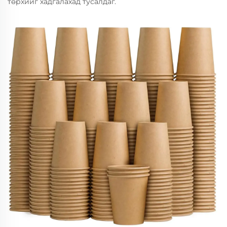
төрхийг хадгалахад тусалдаг.