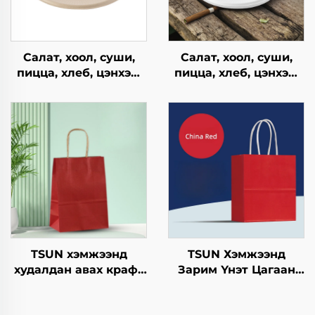
Салат, хоол, суши,
Салат, хоол, суши,
пицца, хлеб, цэнхэр,
пицца, хлеб, цэнхэр,
шоколад,
шоколад,
гамбургерийг
гамбургерийг
ашиглахад
ашиглахад
зориулагдсан буцаж
зориулагдсан буцаж
ашиглах боломжтой
ашиглах боломжтой
крафт хавтангаас
крафт хавтангаас
бүрдсэн дагуу, цэцэг,
бүрдсэн дагуу, цэцэг,
хөнгөн хоолны
хөнгөн хоолны
ашиглахад
ашиглахад
TSUN хэмжээнд
TSUN Хэмжээнд
худалдан авах крафт
Зарим Үнэт Цагаан
хуурмаг дэлгэцийн
Хавtg Тасалгааны Баг
төвөгтэй бүтээгдсэн
Скрин Принт Нэмэлт