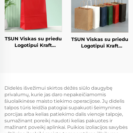
TSUN Viskas su priedu
TSUN Viskas su priedu
Logotipui Kraft
Logotipui Kraft
Popieriaus Tole Sakelis
Popieriaus Tole Sakelis
Ekranas Spausdinimo
Ekranas Spausdinimo
Paviršius Naujieji
Paviršius Naujieji
Metus / Kalėdas
Metus / Kalėdas
Užsiimti Maisto
Užsiimti Maisto
Siuntimo Karta
Plastikinė Ambaluoja
Didelės išvežimui skirtos dėžės siūlo daugybę
Darbai
privalumų, kurie jas daro nepakeičiamomis
šiuolaikinėse maisto tiekimo operacijose. Jų didelis
talpos tūris leidžia patogiai supakuoti šeimynines
porcijas arba kelias patiekimo dalis vienoje talpoje,
sumažinant poreikį naudoti kelias pakuotes ir
mažinant poveikį aplinkai. Puikios izoliacijos savybės