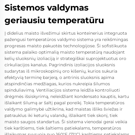
Sistemos valdymas
geriausiu temperatūru
Į didelius maisto išvežimui skirtus konteinerius integruota
pažengusi temperatūros valdymo sistema yra reikšmingas
progresas maisto pakuotės technologijose. Ši sofistikuota
sistema palaiko optimalią maisto temperatūrą naudojant
kelių sluoksnių izoliaciją ir strategiškai suprojektuotus oro
cirkuliacijos kanalus. Pagrindinis izoliacijos sluoksnis
sudarytas iš mikroskopinių oro kišenių, kurios sukuria
efektyvią terminę barjerą, o antrinis sluoksnis apima
atspindinčias medžiagas, kurios nukreipia šilumos
spinduliavimą. Ventiliacijos sistema leidžia kontroliuoti
drėgmės išsiskyrimą, neleidžiant kondensato kauptis, kartu
išlaikant šilumą ar šaltį pagal poreikį. Tokia temperatūros
valdymo galimybė užtikrina, kad maistas išliks šviežas ir
patrauklus iki keturių valandų, išlaikant tiek skonį, tiek
maisto saugos standartus. Ši sistema vienodai gerai veikia
tiek karštiems, tiek šaltiems patiekalams, temperatūros
išlaikymas svyruoja nuo 160°F (71°C) karštiems patiekalams