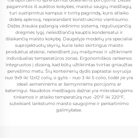
transportavimo sprendimus didesnėms porcijoms. Dėžės
pagamintos iš aukštos kokybės, maistui saugių medžiagų,
turi sustiprintus kampus ir tvirtą pagrindą, kuris atlaiko
didelę apkrovą, neprarandant konstrukcinio vientisumo.
Dėžės įtraukia pažangią vėdinimo sistemą, reguliuojančią
drėgmės lygį, neleidžiančią kauptis kondensatui ir
išlaikančią maisto kokybę. Daugelyje modelių yra specialiai
suprojektuotų skyrių, kurie laiko skirtingus maisto
produktus atskirai, neleidžiant juų maišymosi ir užtikrinant
individualias temperatūros zonas. Ergonomiškos rankenos
integruotos į dizainą, kad būtų užtikrintas tvirtas gniaužtas
pervežimo metu. Šių konteinerių dydis paprastai svyruoja
nuo 9x9 iki 12x12 colių, o gylis – nuo 3 iki 5 colio, todėl jie yra
ideali asmeninėms ar šeimyninėms porcijoms ar
kateringui. Naudotos medžiagos dažnai yra mikrobangėms
tinkamos ir atlaiko temperatūrą nuo -20°F iki 220°F,
suteikiant lankstumo maisto saugojime ir perkaitinimo
galimybėse.