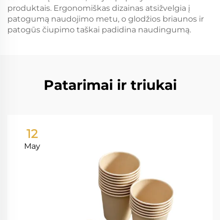
produktais. Ergonomiškas dizainas atsižvelgia į
patogumą naudojimo metu, o glodžios briaunos ir
patogūs čiupimo taškai padidina naudingumą.
Patarimai ir triukai
12
May