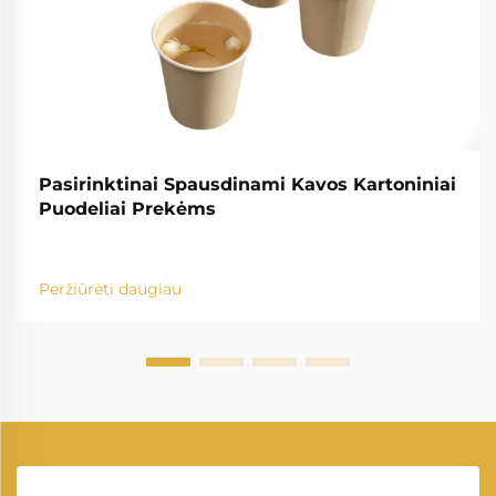
Pasirinktinai Spausdinami Kavos Kartoniniai
Puodeliai Prekėms
Peržiūrėti daugiau