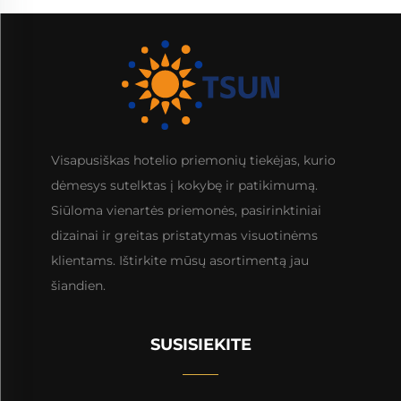
Visapusiškas hotelio priemonių tiekėjas, kurio
dėmesys sutelktas į kokybę ir patikimumą.
Siūloma vienartės priemonės, pasirinktiniai
dizainai ir greitas pristatymas visuotinėms
klientams. Ištirkite mūsų asortimentą jau
šiandien.
SUSISIEKITE