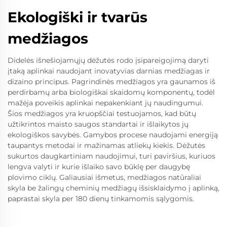
Ekologiški ir tvarūs
medžiagos
Didelės išnešiojamųjų dėžutės rodo įsipareigojimą daryti
įtaką aplinkai naudojant inovatyvias darnias medžiagas ir
dizaino principus. Pagrindinės medžiagos yra gaunamos iš
perdirbamų arba biologiškai skaidomų komponentų, todėl
mažėja poveikis aplinkai nepakenkiant jų naudingumui.
Šios medžiagos yra kruopščiai testuojamos, kad būtų
užtikrintos maisto saugos standartai ir išlaikytos jų
ekologiškos savybės. Gamybos procese naudojami energiją
taupantys metodai ir mažinamas atliekų kiekis. Dėžutės
sukurtos daugkartiniam naudojimui, turi paviršius, kuriuos
lengva valyti ir kurie išlaiko savo būklę per daugybę
plovimo ciklų. Galiausiai išmetus, medžiagos natūraliai
skyla be žalingų cheminių medžiagų išsisklaidymo į aplinką,
paprastai skyla per 180 dienų tinkamomis sąlygomis.