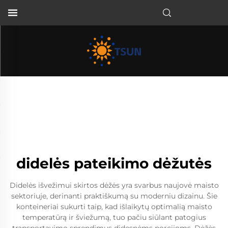
LT
didelės pateikimo dėžutės
Didelės išvežimui skirtos dėžės yra svarbus naujovė maisto
sektoriuje, derinanti praktiškumą su moderniu dizainu. Šie
konteineriai sukurti taip, kad išlaikytų optimalią maisto
temperatūrą ir šviežumą, tuo pačiu siūlant patogius