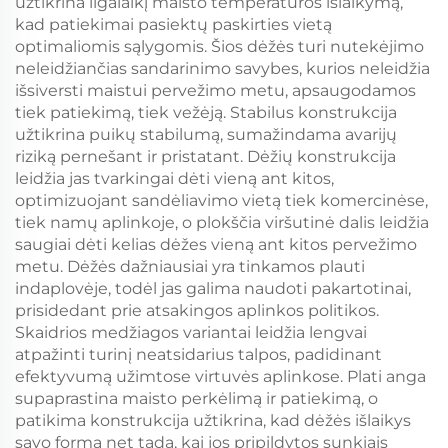
užtikrina ilgalaikį maisto temperatūros išlaikymą,
kad patiekimai pasiektų paskirties vietą
optimaliomis sąlygomis. Šios dėžės turi nutekėjimo
neleidžiančias sandarinimo savybes, kurios neleidžia
išsiversti maistui pervežimo metu, apsaugodamos
tiek patiekimą, tiek vežėją. Stabilus konstrukcija
užtikrina puikų stabilumą, sumažindama avarijų
riziką pernešant ir pristatant. Dėžių konstrukcija
leidžia jas tvarkingai dėti vieną ant kitos,
optimizuojant sandėliavimo vietą tiek komercinėse,
tiek namų aplinkoje, o plokščia viršutinė dalis leidžia
saugiai dėti kelias dėžes vieną ant kitos pervežimo
metu. Dėžės dažniausiai yra tinkamos plauti
indaplovėje, todėl jas galima naudoti pakartotinai,
prisidedant prie atsakingos aplinkos politikos.
Skaidrios medžiagos variantai leidžia lengvai
atpažinti turinį neatsidarius talpos, padidinant
efektyvumą užimtose virtuvės aplinkose. Plati anga
supaprastina maisto perkėlimą ir patiekimą, o
patikima konstrukcija užtikrina, kad dėžės išlaikys
savo formą net tada, kai jos pripildytos sunkiais