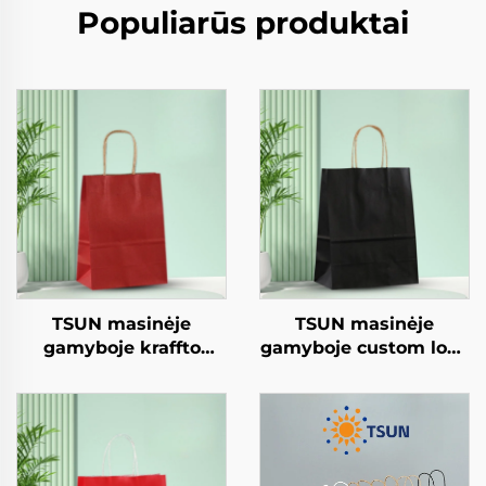
Populiarūs produktai
TSUN masinėje
TSUN masinėje
gamyboje kraffto
gamyboje custom logo
popieriniai vamzdeliai
kraffto popieriniai
custom logo takeaway
vamzdeliai takeaway
ir Naujieji
Naujieji metai/Kalėdų
metai/Kalėdų dovanų
maisto apipakuotė
apipakuotė
spaudinio paviršius