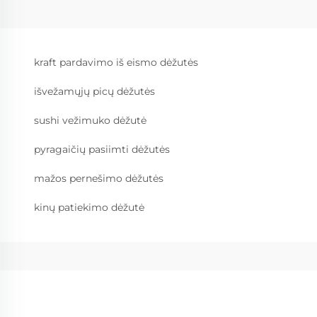
kraft pardavimo iš eismo dėžutės
išvežamųjų picų dėžutės
sushi vežimuko dėžutė
pyragaičių pasiimti dėžutės
mažos pernešimo dėžutės
kinų patiekimo dėžutė