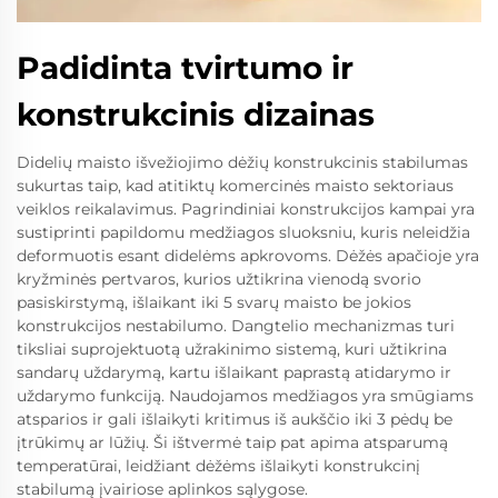
Padidinta tvirtumo ir
konstrukcinis dizainas
Didelių maisto išvežiojimo dėžių konstrukcinis stabilumas
sukurtas taip, kad atitiktų komercinės maisto sektoriaus
veiklos reikalavimus. Pagrindiniai konstrukcijos kampai yra
sustiprinti papildomu medžiagos sluoksniu, kuris neleidžia
deformuotis esant didelėms apkrovoms. Dėžės apačioje yra
kryžminės pertvaros, kurios užtikrina vienodą svorio
pasiskirstymą, išlaikant iki 5 svarų maisto be jokios
konstrukcijos nestabilumo. Dangtelio mechanizmas turi
tiksliai suprojektuotą užrakinimo sistemą, kuri užtikrina
sandarų uždarymą, kartu išlaikant paprastą atidarymo ir
uždarymo funkciją. Naudojamos medžiagos yra smūgiams
atsparios ir gali išlaikyti kritimus iš aukščio iki 3 pėdų be
įtrūkimų ar lūžių. Ši ištvermė taip pat apima atsparumą
temperatūrai, leidžiant dėžėms išlaikyti konstrukcinį
stabilumą įvairiose aplinkos sąlygose.