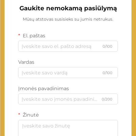
Gaukite nemokamą pasiūlymą
Mūsų atstovas susisieks su jumis netrukus.
El. paštas
0/100
Vardas
0/100
Įmonės pavadinimas
0/200
Žinutė