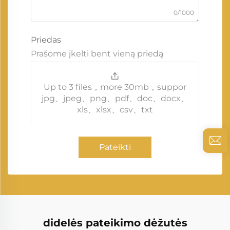
0/1000
Priedas
Prašome įkelti bent vieną priedą
Up to 3 files，more 30mb，suppor
jpg、jpeg、png、pdf、doc、docx、
xls、xlsx、csv、txt
Pateikti
didelės pateikimo dėžutės