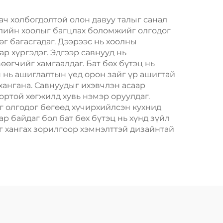
олын
Хөдөлгөөнт Хоолын
тон
Пластик Пакинг
ач холбогдолтой олон давуу талыг санал
өрлийн хоолыг багцлах боломжийг олгодог
г багасгадаг. Дээрээс нь хоолны
р хүргэдэг. Эдгээр савнууд нь
өөгчийг хамгаалдаг. Бат бөх бүтэц нь
йн нь ашиглалтын үед орон зайг үр ашигтай
хангана. Савнуудыг ихэвчлэн асаар
ортой хөгжилд хувь нэмэр оруулдаг.
г олгодог бөгөөд хүчирхийлсэн кухнид
р байдаг бол бат бөх бүтэц нь хүнд зүйл
г хангах зорилгоор хэмнэлттэй дизайнтай