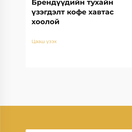
Брендүүдийн тухайн
үзэгдэлт кофе хавтас
хоолой
Цааш үзэх