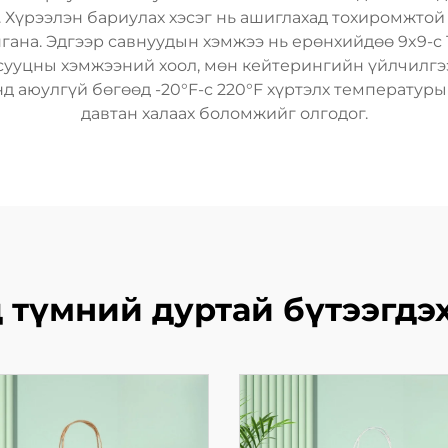
 Хүрээлэн бариулах хэсэг нь ашиглахад тохиромжтой
гана. Эдгээр савнуудын хэмжээ нь ерөнхийдөө 9x9-с 12x
 сууцны хэмжээний хоол, мөн кейтерингийн үйлчилгэ
аюулгүй бөгөөд -20°F-с 220°F хүртэлх температурыг 
давтан халаах боломжийг олгодог.
 түмний дуртай бүтээгдэ