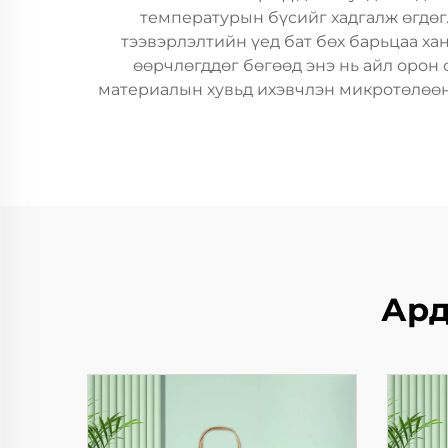
температурын бүсийг хадгалж өгдөг.
тээвэрлэлтийн үед бат бөх барьцаа хан
өөрчлөгддөг бөгөөд энэ нь айл орон
материалын хувьд ихэвчлэн микротөлөөнд 
Ард