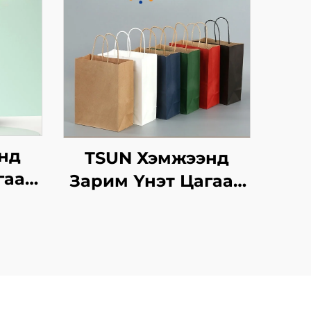
нд
TSUN Хэмжээнд
гаан
Зарим Үнэт Цагаан
аны
Хавtg Тасалгааны
инт
Баг Скрин Принт
Нэмэлт Ур
инэ
чадвараар Шинэ
сийн
Жил, Кристмасийн