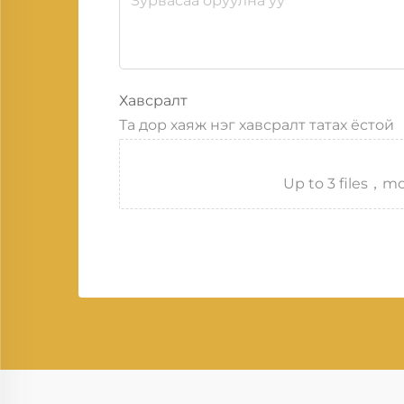
Хавсралт
Та дор хаяж нэг хавсралт татах ёстой
Up to 3 files