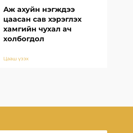
Аж ахуйн нэгждээ
Ца
цаасан сав хэрэглэх
ор
хамгийн чухал ач
ба
холбогдол
Цаа
Цааш үзэх