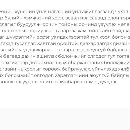
Скрин Принт
Хөдөлгөөнт Хо
Шиппинг Кар
 үеийн хүнсний үйлчилгээний үйл ажиллагаанд чухал 
эр бүлийн хэмжээний хоол, эсвэл нэг саванд олон т
длагыг бууруулж, орчин тойрны орчинд үзүүлэх нөлөө
 тул хоолыг зориулсан газартаа хамгийн сайн байдлаа
г шүүрэлтийн эсрэг уялдах хэсэгтэй тул хоол болон з
асгахад тусалдаг. Хавтгай оройтой, давхарлагдах диза
элтийн үед давхарлан тээвэрлэхэд аюулгүй байдлыг 
 бөгөөд дахин ашиглах боломжийг олгодог тул тогтв
 нээхгүйгээр доторхийг нь хялбархан таних боломжий
изайн нь хоолыг хөрөөж байрлуулах, үйлчлэхэд хялба
айх боломжийг олгодог. Хэрэглэгчийн аюулгүй байдлы
олох цэгүүд нь ашиглах хялбарыг нэмэгдүүлдэг.