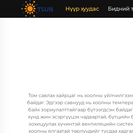
Нүүр хуудас
Бидний 
Том савлах хайрцаг нь хоолны үйлчилгээн
байдаг. Эдгээр савнууд нь хоолны темпер
байх зориулалттайгаар бүтээгдсэн байда
хүнд жин эсэргүүцэх чадвартай, бүтцийн 
зохицуулах хүчинтэй вентиляцийн системт
хоолны ялгаатай төрлүүдийг тусдаа хадга