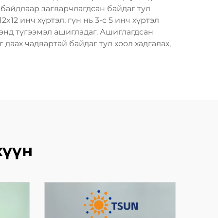
 байдлаар загварчлагдсан байдаг тул
12 инч хүртэл, гүн нь 3-с 5 инч хүртэл
энд түгээмэл ашигладаг. Ашиглагдсан
даах чадвартай байдаг тул хоол хадгалах,
хүүн