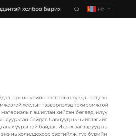
дэнтэй холбоо барих
MN
йдал, орчин үеийн загварын хувьд нэгдсэн
хэмжээтэй хоолыг тээвэрлэхэд тохиромжтой
 материалыг ашиглан хийсэн бөгөөд, илүү
н суурьтай байдаг. Савнууд нь чийглэгийг
алах үүрэгтэй байдаг. Ихэнх загварууд нь
 энэ нь холилдохоос сэргийлж, тус бүрийн