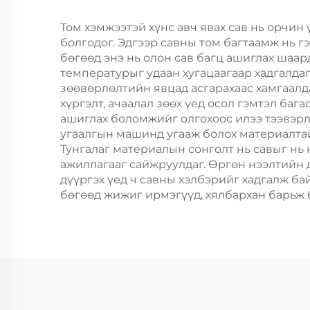
өрөөний баримт
барих
Том хэмжээтэй хүнс авч явах сав нь орчин
болгодог. Эдгээр савны том багтаамж нь г
бөгөөд энэ нь олон сав багц ашиглах шаар
температурыг удаан хугацаагаар хадгалдаг
зөөвөрлөлтийн явцад асгарахаас хамгаалда
хүргэлт, ачаалал зөөх үед осол гэмтэл баг
ашиглах боломжийг олгохоос илээ тээвэрл
угаалгын машинд угааж болох материалтай
Тунгалаг материалын сонголт нь савыг нь
ажиллагааг сайжруулдаг. Өргөн нээлтийн д
дүүргэх үед ч савны хэлбэрийг хадгалж б
бөгөөд жижиг ирмэгүүд, хялбархан барьж б