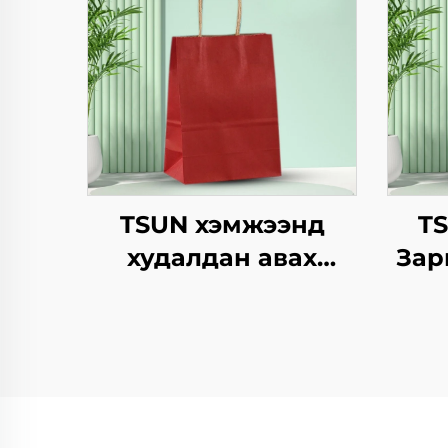
TSUN хэмжээнд
T
худалдан авах
Зар
крафт хуурмаг
Ха
дэлгэцийн төвөгтэй
Б
бүтээгдсэн логотой
ча
зах зээл, Нийлүүлэх
Жил
он/Christmas-ийн
Х