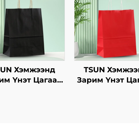
SUN Хэмжээнд
TSUN Хэмжээ
им Үнэт Цагаан
Зарим Үнэт Ца
вtg Тасалгааны
Хавtg Тасалга
аг Нэмэлт Ур
Баг Скрин Пр
двараар Шинэ
Нэмэлт Ур
, Кристмасийн
чадвараар Ш
оолын Пакинг
Жил, Кристма