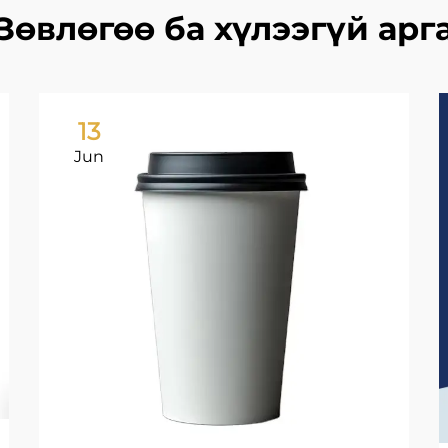
Зөвлөгөө ба хүлээгүй арг
13
Jun