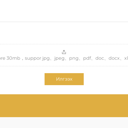
，more 30mb，suppor jpg、jpeg、png、pdf、doc、docx、xl
Илгээх