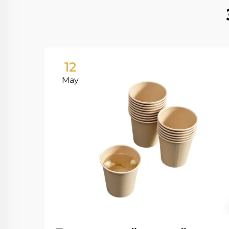
12
May