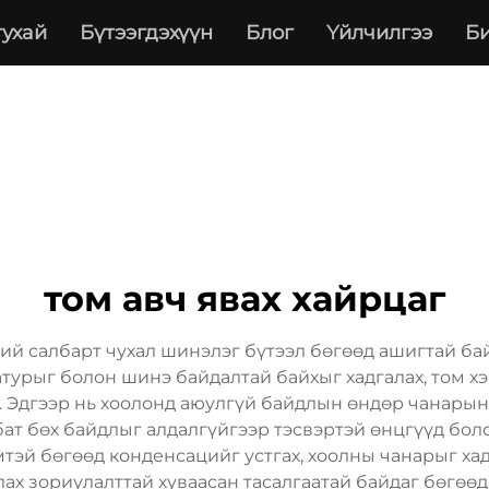
тухай
Бүтээгдэхүүн
Блог
Үйлчилгээ
Би
том авч явах хайрцаг
ий салбарт чухал шинэлэг бүтээл бөгөөд ашигтай ба
атурыг болон шинэ байдалтай байхыг хадгалах, том 
г. Эдгээр нь хоолонд аюулгүй байдлын өндөр чанарын
бат бөх байдлыг алдалгүйгээр тэсвэртэй өнцгүүд боло
эй бөгөөд конденсацийг устгах, хоолны чанарыг хадг
лах зориулалттай хуваасан тасалгаатай байдаг бөгөөд