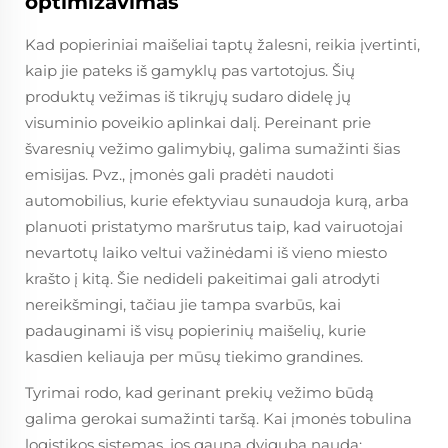
optimizavimas
Kad popieriniai maišeliai taptų žalesni, reikia įvertinti,
kaip jie pateks iš gamyklų pas vartotojus. Šių
produktų vežimas iš tikrųjų sudaro didelę jų
visuminio poveikio aplinkai dalį. Pereinant prie
švaresnių vežimo galimybių, galima sumažinti šias
emisijas. Pvz., įmonės gali pradėti naudoti
automobilius, kurie efektyviau sunaudoja kurą, arba
planuoti pristatymo maršrutus taip, kad vairuotojai
nevartotų laiko veltui važinėdami iš vieno miesto
krašto į kitą. Šie nedideli pakeitimai gali atrodyti
nereikšmingi, tačiau jie tampa svarbūs, kai
padauginami iš visų popierinių maišelių, kurie
kasdien keliauja per mūsų tiekimo grandines.
Tyrimai rodo, kad gerinant prekių vežimo būdą
galima gerokai sumažinti taršą. Kai įmonės tobulina
logistikos sistemas, jos gauna dvigubą naudą: