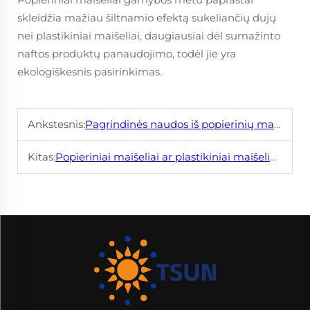
skleidžia mažiau šiltnamio efektą sukeliančių dujų
nei plastikiniai maišeliai, daugiausiai dėl sumažinto
naftos produktų panaudojimo, todėl jie yra
ekologiškesnis pasirinkimas.
Ankstesnis:
Pagrindinės naudos iš popierinių maišelių Jūsų verslui
Kitas:
Popieriniai maišeliai ar plastikiniai maišeliai: kurie geriau?