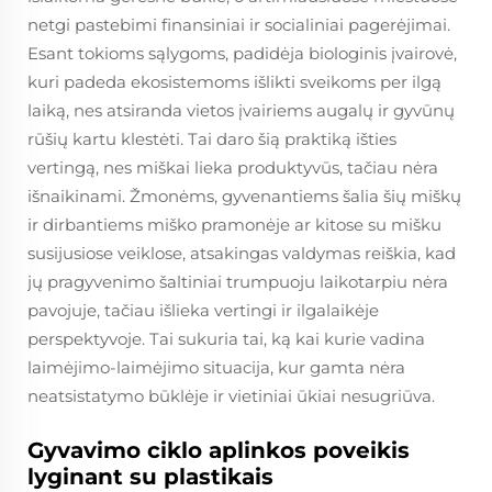
netgi pastebimi finansiniai ir socialiniai pagerėjimai.
Esant tokioms sąlygoms, padidėja biologinis įvairovė,
kuri padeda ekosistemoms išlikti sveikoms per ilgą
laiką, nes atsiranda vietos įvairiems augalų ir gyvūnų
rūšių kartu klestėti. Tai daro šią praktiką išties
vertingą, nes miškai lieka produktyvūs, tačiau nėra
išnaikinami. Žmonėms, gyvenantiems šalia šių miškų
ir dirbantiems miško pramonėje ar kitose su mišku
susijusiose veiklose, atsakingas valdymas reiškia, kad
jų pragyvenimo šaltiniai trumpuoju laikotarpiu nėra
pavojuje, tačiau išlieka vertingi ir ilgalaikėje
perspektyvoje. Tai sukuria tai, ką kai kurie vadina
laimėjimo-laimėjimo situacija, kur gamta nėra
neatsistatymo būklėje ir vietiniai ūkiai nesugriūva.
Gyvavimo ciklo aplinkos poveikis
lyginant su plastikais