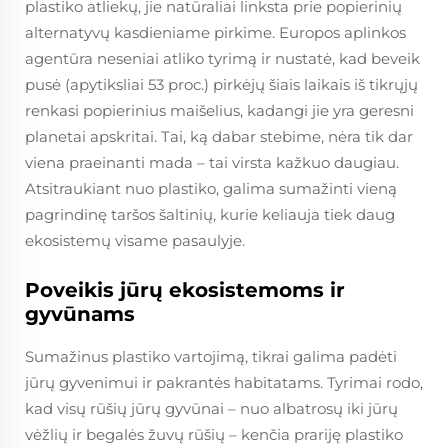
plastiko atliekų, jie natūraliai linksta prie popierinių
alternatyvų kasdieniame pirkime. Europos aplinkos
agentūra neseniai atliko tyrimą ir nustatė, kad beveik
pusė (apytiksliai 53 proc.) pirkėjų šiais laikais iš tikrųjų
renkasi popierinius maišelius, kadangi jie yra geresni
planetai apskritai. Tai, ką dabar stebime, nėra tik dar
viena praeinanti mada – tai virsta kažkuo daugiau.
Atsitraukiant nuo plastiko, galima sumažinti vieną
pagrindinę taršos šaltinių, kurie keliauja tiek daug
ekosistemų visame pasaulyje.
Poveikis jūrų ekosistemoms ir
gyvūnams
Sumažinus plastiko vartojimą, tikrai galima padėti
jūrų gyvenimui ir pakrantės habitatams. Tyrimai rodo,
kad visų rūšių jūrų gyvūnai – nuo albatrosų iki jūrų
vėžlių ir begalės žuvų rūšių – kenčia prariję plastiko