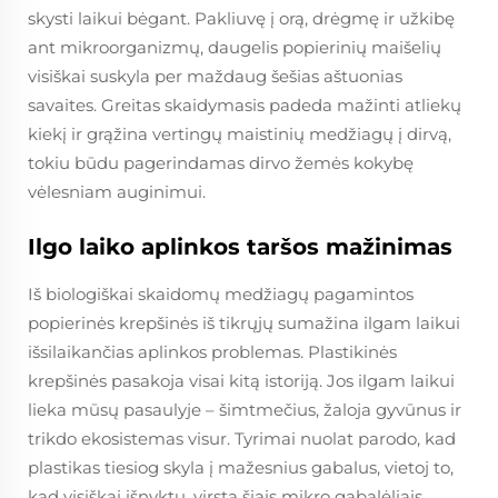
skysti laikui bėgant. Pakliuvę į orą, drėgmę ir užkibę
ant mikroorganizmų, daugelis popierinių maišelių
visiškai suskyla per maždaug šešias aštuonias
savaites. Greitas skaidymasis padeda mažinti atliekų
kiekį ir grąžina vertingų maistinių medžiagų į dirvą,
tokiu būdu pagerindamas dirvo žemės kokybę
vėlesniam auginimui.
Ilgo laiko aplinkos taršos mažinimas
Iš biologiškai skaidomų medžiagų pagamintos
popierinės krepšinės iš tikrųjų sumažina ilgam laikui
išsilaikančias aplinkos problemas. Plastikinės
krepšinės pasakoja visai kitą istoriją. Jos ilgam laikui
lieka mūsų pasaulyje – šimtmečius, žaloja gyvūnus ir
trikdo ekosistemas visur. Tyrimai nuolat parodo, kad
plastikas tiesiog skyla į mažesnius gabalus, vietoj to,
kad visiškai išnyktų, virsta šiais mikro gabalėliais,