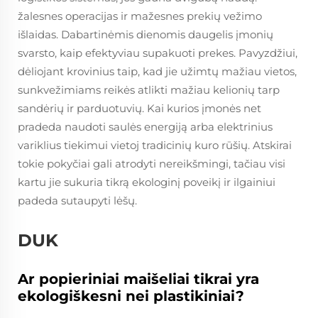
žalesnes operacijas ir mažesnes prekių vežimo
išlaidas. Dabartinėmis dienomis daugelis įmonių
svarsto, kaip efektyviau supakuoti prekes. Pavyzdžiui,
dėliojant krovinius taip, kad jie užimtų mažiau vietos,
sunkvežimiams reikės atlikti mažiau kelionių tarp
sandėrių ir parduotuvių. Kai kurios įmonės net
pradeda naudoti saulės energiją arba elektrinius
variklius tiekimui vietoj tradicinių kuro rūšių. Atskirai
tokie pokyčiai gali atrodyti nereikšmingi, tačiau visi
kartu jie sukuria tikrą ekologinį poveikį ir ilgainiui
padeda sutaupyti lėšų.
DUK
Ar popieriniai maišeliai tikrai yra
ekologiškesni nei plastikiniai?