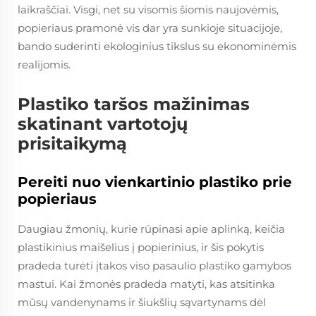
laikraščiai. Visgi, net su visomis šiomis naujovėmis,
popieriaus pramonė vis dar yra sunkioje situacijoje,
bando suderinti ekologinius tikslus su ekonominėmis
realijomis.
Plastiko taršos mažinimas
skatinant vartotojų
prisitaikymą
Pereiti nuo vienkartinio plastiko prie
popieriaus
Daugiau žmonių, kurie rūpinasi apie aplinką, keičia
plastikinius maišelius į popierinius, ir šis pokytis
pradeda turėti įtakos viso pasaulio plastiko gamybos
mastui. Kai žmonės pradeda matyti, kas atsitinka
mūsų vandenynams ir šiukšlių sąvartynams dėl