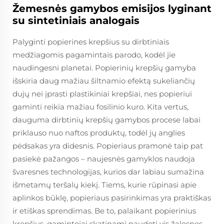
Žemesnės gamybos emisijos lyginant
su sintetiniais analogais
Palyginti popierines krepšius su dirbtiniais
medžiagomis pagamintais parodo, kodėl jie
naudingesni planetai. Popierinių krepšių gamyba
išskiria daug mažiau šiltnamio efektą sukeliančių
dujų nei įprasti plastikiniai krepšiai, nes popieriui
gaminti reikia mažiau fosilinio kuro. Kita vertus,
dauguma dirbtinių krepšių gamybos procese labai
priklauso nuo naftos produktų, todėl jų anglies
pėdsakas yra didesnis. Popieriaus pramonė taip pat
pasiekė pažangos – naujesnės gamyklos naudoja
švaresnes technologijas, kurios dar labiau sumažina
išmetamų teršalų kiekį. Tiems, kurie rūpinasi apie
aplinkos būklę, popieriaus pasirinkimas yra praktiškas
ir etiškas sprendimas. Be to, palaikant popierinius
krepšius, gamintojai skatinami naudoti vis žalesnes