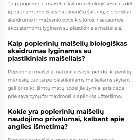
Taip, popieriniai maišeliai laikomi ekologiškesniais dėl
jų gaunamumo iš atsinaujinančių šaltinių, biologiškai
skaidrumo ir mažesnio poveikio jūros ir sausumos
ekosistemoms lyginant su plastikiniais maišeliais.
Kaip popierinių maišelių biologiškas
skaidrumas lyginamas su
plastikiniais maišeliais?
Popieriniai maišeliai natūraliai skyla per du iki penkių
mėnesių, tuo tarpu plastikiniams maišeliams skylant
gali prireikti šimtų metų, todėl jie žymiai prisideda
prie sąvartynų formavimosi ir aplinkos užteršimo.
Kokie yra popierinių maišelių
naudojimo privalumai, kalbant apie
anglies išmetimą?
Popieriniai maišeliai gamybos metu paprastai