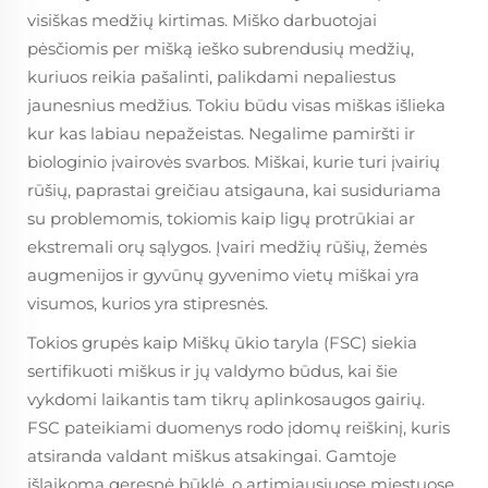
visiškas medžių kirtimas. Miško darbuotojai
pėsčiomis per mišką ieško subrendusių medžių,
kuriuos reikia pašalinti, palikdami nepaliestus
jaunesnius medžius. Tokiu būdu visas miškas išlieka
kur kas labiau nepažeistas. Negalime pamiršti ir
biologinio įvairovės svarbos. Miškai, kurie turi įvairių
rūšių, paprastai greičiau atsigauna, kai susiduriama
su problemomis, tokiomis kaip ligų protrūkiai ar
ekstremali orų sąlygos. Įvairi medžių rūšių, žemės
augmenijos ir gyvūnų gyvenimo vietų miškai yra
visumos, kurios yra stipresnės.
Tokios grupės kaip Miškų ūkio taryla (FSC) siekia
sertifikuoti miškus ir jų valdymo būdus, kai šie
vykdomi laikantis tam tikrų aplinkosaugos gairių.
FSC pateikiami duomenys rodo įdomų reiškinį, kuris
atsiranda valdant miškus atsakingai. Gamtoje
išlaikoma geresnė būklė, o artimiausiuose miestuose