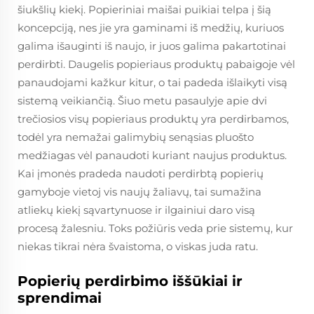
šiukšlių kiekį. Popieriniai maišai puikiai telpa į šią
koncepciją, nes jie yra gaminami iš medžių, kuriuos
galima išauginti iš naujo, ir juos galima pakartotinai
perdirbti. Daugelis popieriaus produktų pabaigoje vėl
panaudojami kažkur kitur, o tai padeda išlaikyti visą
sistemą veikiančią. Šiuo metu pasaulyje apie dvi
trečiosios visų popieriaus produktų yra perdirbamos,
todėl yra nemažai galimybių senąsias pluošto
medžiagas vėl panaudoti kuriant naujus produktus.
Kai įmonės pradeda naudoti perdirbtą popierių
gamyboje vietoj vis naujų žaliavų, tai sumažina
atliekų kiekį sąvartynuose ir ilgainiui daro visą
procesą žalesniu. Toks požiūris veda prie sistemų, kur
niekas tikrai nėra švaistoma, o viskas juda ratu.
Popierių perdirbimo iššūkiai ir
sprendimai