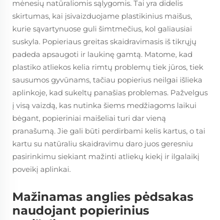
mėnesių natūraliomis sąlygomis. Tai yra didelis
skirtumas, kai įsivaizduojame plastikinius maišus,
kurie sąvartynuose guli šimtmečius, kol galiausiai
suskyla. Popieriaus greitas skaidravimasis iš tikrųjų
padeda apsaugoti ir laukinę gamtą. Matome, kad
plastiko atliekos kelia rimtų problemų tiek jūros, tiek
sausumos gyvūnams, tačiau popierius neilgai išlieka
aplinkoje, kad sukeltų panašias problemas. Pažvelgus
į visą vaizdą, kas nutinka šiems medžiagoms laikui
bėgant, popieriniai maišeliai turi dar vieną
pranašumą. Jie gali būti perdirbami kelis kartus, o tai
kartu su natūraliu skaidravimu daro juos geresniu
pasirinkimu siekiant mažinti atliekų kiekį ir ilgalaikį
poveikį aplinkai.
Mažinamas anglies pėdsakas
naudojant popierinius