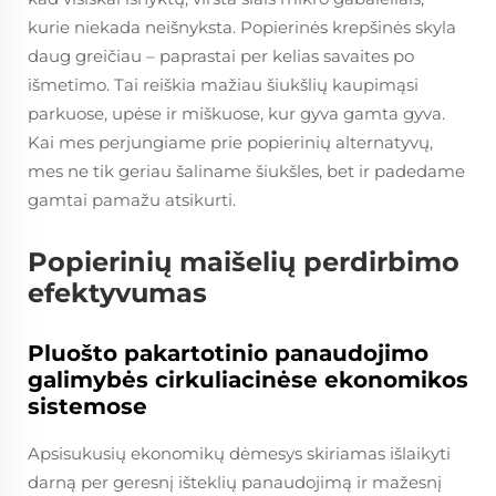
kurie niekada neišnyksta. Popierinės krepšinės skyla
daug greičiau – paprastai per kelias savaites po
išmetimo. Tai reiškia mažiau šiukšlių kaupimąsi
parkuose, upėse ir miškuose, kur gyva gamta gyva.
Kai mes perjungiame prie popierinių alternatyvų,
mes ne tik geriau šaliname šiukšles, bet ir padedame
gamtai pamažu atsikurti.
Popierinių maišelių perdirbimo
efektyvumas
Pluošto pakartotinio panaudojimo
galimybės cirkuliacinėse ekonomikos
sistemose
Apsisukusių ekonomikų dėmesys skiriamas išlaikyti
darną per geresnį išteklių panaudojimą ir mažesnį