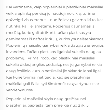
Kai vertiname, kaip popieriniai ir plastikiniai maišeliai
veikia aplinką per visą jų naudojimo ciklą, turime
apžvelgti visus etapus – nuo žaliavų gavimo iki to, kas
nutinka, kai jie išmetami. Popierius gaunamas iš
medžių, kurie gali atsikurti, tačiau plastikas yra
gaminamas iš naftos ir dujų, kurios yra neišsenkamos.
Popierinių maišelių gamybai reikia daugiau energijos
ir vandens. Tačiau plastikas ilgainiui sukelia daugiau
problemų. Tyrimai rodo, kad plastikiniai maišeliai
sukelia didesį anglies pėdsaką, nes jų gamybai reikia
daug fosilinio kuro, o natūraliai jie sklando labai ilgai.
Kai kurie tyrimai net teigia, kad šie plastikiniai
maišeliai gali išsilaikyti šimtmečius sąvartynuose ar
vandenynuose.
Popieriniai maišeliai skyla daug greičiau nei
plastikiniai, paprastai tam prireikia nuo 2 iki 5