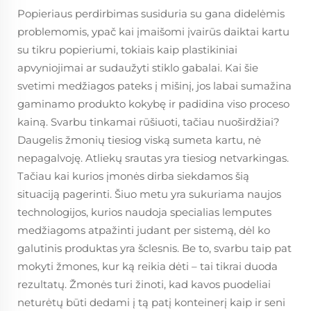
Popieriaus perdirbimas susiduria su gana didelėmis
problemomis, ypač kai įmaišomi įvairūs daiktai kartu
su tikru popieriumi, tokiais kaip plastikiniai
apvyniojimai ar sudaužyti stiklo gabalai. Kai šie
svetimi medžiagos pateks į mišinį, jos labai sumažina
gaminamo produkto kokybę ir padidina viso proceso
kainą. Svarbu tinkamai rūšiuoti, tačiau nuoširdžiai?
Daugelis žmonių tiesiog viską sumeta kartu, nė
nepagalvoję. Atliekų srautas yra tiesiog netvarkingas.
Tačiau kai kurios įmonės dirba siekdamos šią
situaciją pagerinti. Šiuo metu yra sukuriama naujos
technologijos, kurios naudoja specialias lemputes
medžiagoms atpažinti judant per sistemą, dėl ko
galutinis produktas yra šclesnis. Be to, svarbu taip pat
mokyti žmones, kur ką reikia dėti – tai tikrai duoda
rezultatų. Žmonės turi žinoti, kad kavos puodeliai
neturėtų būti dedami į tą patį konteinerį kaip ir seni