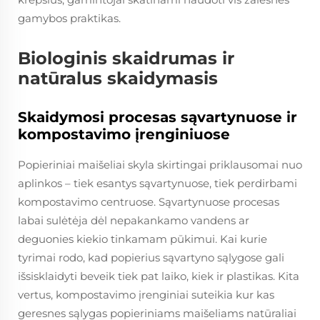
gamybos praktikas.
Biologinis skaidrumas ir
natūralus skaidymasis
Skaidymosi procesas sąvartynuose ir
kompostavimo įrenginiuose
Popieriniai maišeliai skyla skirtingai priklausomai nuo
aplinkos – tiek esantys sąvartynuose, tiek perdirbami
kompostavimo centruose. Sąvartynuose procesas
labai sulėtėja dėl nepakankamo vandens ar
deguonies kiekio tinkamam pūkimui. Kai kurie
tyrimai rodo, kad popierius sąvartyno sąlygose gali
išsisklaidyti beveik tiek pat laiko, kiek ir plastikas. Kita
vertus, kompostavimo įrenginiai suteikia kur kas
geresnes sąlygas popieriniams maišeliams natūraliai