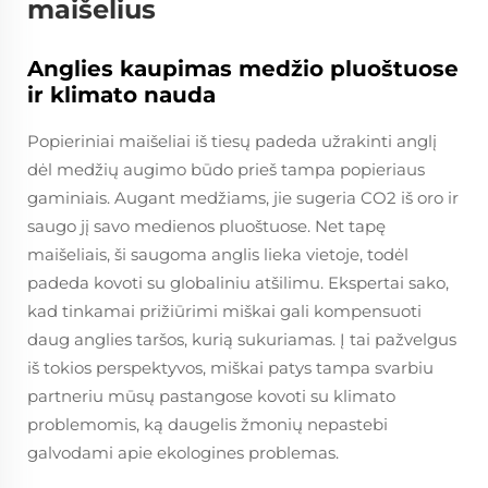
maišelius
Anglies kaupimas medžio pluoštuose
ir klimato nauda
Popieriniai maišeliai iš tiesų padeda užrakinti anglį
dėl medžių augimo būdo prieš tampa popieriaus
gaminiais. Augant medžiams, jie sugeria CO2 iš oro ir
saugo jį savo medienos pluoštuose. Net tapę
maišeliais, ši saugoma anglis lieka vietoje, todėl
padeda kovoti su globaliniu atšilimu. Ekspertai sako,
kad tinkamai prižiūrimi miškai gali kompensuoti
daug anglies taršos, kurią sukuriamas. Į tai pažvelgus
iš tokios perspektyvos, miškai patys tampa svarbiu
partneriu mūsų pastangose kovoti su klimato
problemomis, ką daugelis žmonių nepastebi
galvodami apie ekologines problemas.