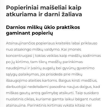
Popieriniai maišeliai kaip
atkuriama ir darni žaliava
Darnios miškų ūkio praktikos
gaminant popierių
Atsinaujinančios popieriaus kraitelės labai priklauso
nuo atsakingo miškų valdymo. Kai įmonės
koncentruojasi į tokias veiklas kaip medžių sodinimas
po jų kirtimo, tam tikrų medžių parinkimas
naudojimui ir įvairių augalų bei gyvūnų gyvenimo
sąlygų palaikymas, jos prisideda prie miškų
išsaugojimo ateities kartoms. Baigus kirsti medžius,
darbuotojai nedelsdami pasodina naujus daigus, kad
miškas gautų antrą galimybę atsikurti. Taip susidaro
nuolatinis ciklas, kuriame gamta laikui bėgant nuolat
atsinaujina. Parinktinis kirtimas vyksta kitaip nei