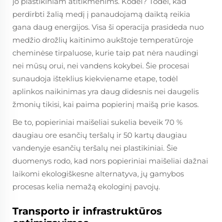
jo plastikiniam atitikmenims. Kodėl? Todėl, kad
perdirbti žalią medį į panaudojamą daiktą reikia
gana daug energijos. Visa ši operacija prasideda nuo
medžio drožlių kaitinimo aukštoje temperatūroje
cheminėse tirpaluose, kurie taip pat nėra naudingi
nei mūsų orui, nei vandens kokybei. Šie procesai
sunaudoja išteklius kiekviename etape, todėl
aplinkos naikinimas yra daug didesnis nei daugelis
žmonių tikisi, kai paima popierinį maišą prie kasos.
Be to, popieriniai maišeliai sukelia beveik 70 %
daugiau ore esančių teršalų ir 50 kartų daugiau
vandenyje esančių teršalų nei plastikiniai. Šie
duomenys rodo, kad nors popieriniai maišeliai dažnai
laikomi ekologiškesne alternatyva, jų gamybos
procesas kelia nemažą ekologinį pavojų.
Transporto ir infrastruktūros