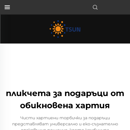
BG
пликчета за подаръци от
обикновена хартия
Чисти хартиени торбички за подаръци
представляват универсално и еко-съзнателно