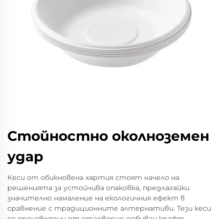
Стойностно околноземен
удар
Кеси от обикновена хартия стоят начело на
решенията за устойчива опаковка, предлагайки
значително намаление на екологичния ефект в
сравнение с традиционните алтернативи. Тези кеси
се произведени от отговорно добиван крафт-