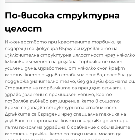
По-висока структурна
целост
Инженерството при крафтените торбички за
подаръци се фокусира върху осигуряването на
изключителна структурна цялостност чрез няколко
ключови елемента на дизайна. Торбичките имат
усилени дъна, изработени от няколко слоя крафт
хартия, което създава стабилна основа, способна да
поддържа значително тегло, без да губи формата си.
Страните на торбичките са прецизно сгънати и
здраво залепени с промишлен лепило, което
позволява гъвкаво разширение, като в същото
време се запазва структурната стабилност.
Дръжките са вградени чрез специална техника на
усукване на хартията, която осигурява до четири
пъти по-голяма здравина в сравнение с обичайните
хартиени дръжки, като по този начин могат да