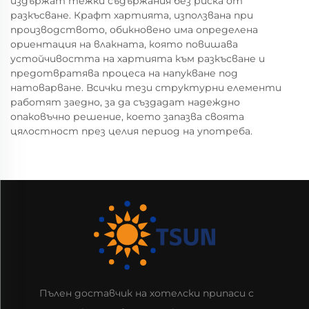
издържат тежки съдържания без риска от
разкъсване. Крафт хартията, използвана при
производството, обикновено има определена
ориентация на влакната, която повишава
устойчивостта на хартията към разкъсване и
предотвратява процеса на напукване под
натоварване. Всички тези структурни елементи
работят заедно, за да създадат надеждно
опаковъчно решение, което запазва своята
цялостност през целия период на употреба.
Пълен доставчик на хотелски припаси с