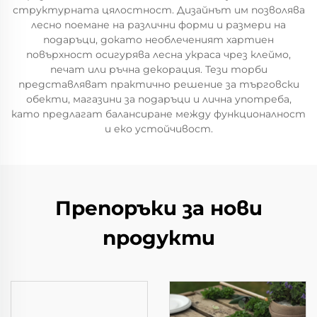
структурната цялостност. Дизайнът им позволява
лесно поемане на различни форми и размери на
подаръци, докато необлеченият хартиен
повърхност осигурява лесна украса чрез клеймо,
печат или ръчна декорация. Тези торби
представляват практично решение за търговски
обекти, магазини за подаръци и лична употреба,
като предлагат балансиране между функционалност
и еко устойчивост.
Препоръки за нови
продукти