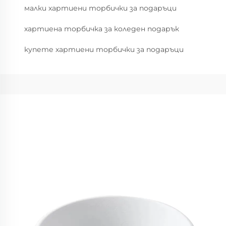
малки хартиени торбички за подаръци
хартиена торбичка за коледен подарък
купете хартиени торбички за подаръци