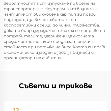
вероятността от изпускане по време на
транспортиране. Неутралният визиял на
чантите от обикновена хартия ги прави
подходящи за всяко събитие – от
корпоративни срещи до лични тържества,
докато биоразградимостта им се понрави на
потребителите, загрижени за околната
среда. Чантите също предлагат отлична
стойност при поръчка на внос, което ги прави
икономически изгоден избор за бизнеси и
организатори на събития.
Съвети и трикове
12