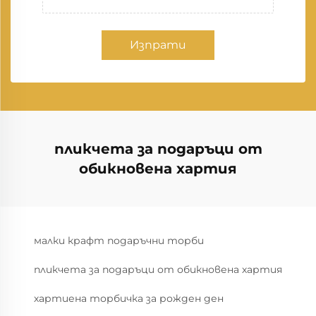
Изпрати
пликчета за подаръци от
обикновена хартия
малки крафт подаръчни торби
пликчета за подаръци от обикновена хартия
хартиена торбичка за рожден ден