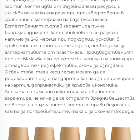
хартия, която идва от възобновяеми ресурси и
изисква по-малко енергия при производството в
сравнение с материали на база пластмаса.
Естественият състав гарантира пълна
биоразградимост, като обикновено се разлага
напълно за 2–3 месеца при подходящи условия, в
сравнение със стотиците години, необходими за
алтернативите от пластмаса. Производственият
процес включва еко-приятелски лепила и минимизира
отпадъците чрез ефективни схеми за изрязване.
Освен това, тези кеси лесно могат да се
рециклират чрез стандартни канали за рециклиране
на хартия, допринасяйки за кръгова икономика.
Липсата на химични покрития или обработки
гарантира, че няма да се отделят вредни вещества
по време на разлагането, което ги прави безопасни
както за потребителите, така и за околната среда.