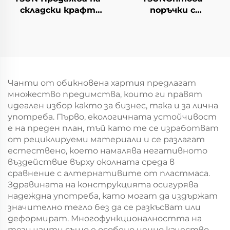
складски крафт
поръчки с
хартиени торби с
персонализиран
персонален логотип
логотип на крафт
за подаръчна
хартиен
упаковка за Нова
торбоподобен
година/Коледа
мешек с повърхност
за екранна печат за
Чанти от обикновена хартия предлагат
Нова година/
множество предимства, които ги правят
Кристемас, упаковка
идеален избор както за бизнес, така и за лична
за транспорт на
употреба. Първо, екологичната устойчивост
храна
е на преден план, тъй като те се изработват
от рециклируеми материали и се разлагат
естествено, което намалява негативното
въздействие върху околната среда в
сравнение с алтернативите от пластмаса.
Здравината на конструкцията осигурява
надеждна употреба, като могат да издържат
значително тегло без да се разкъсват или
деформират. Многофункционалността на
тези чанти също е особено ценно качество,