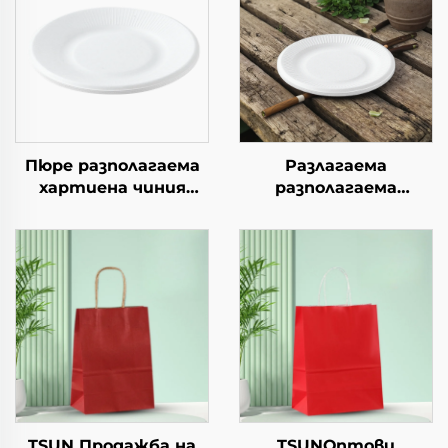
Пюре разполагаема
Разлагаема
хартиена чиния
разполагаема
квадратна крафт
хартиена чиния за
хартия за салата,
салата, чашки за
закуска, суши,
закуски, суши, пица,
сандвич, хляб,
хляб, сладоледи,
сладолед, шоколад,
шоколад, бургери - за
бисквити, храна за
кейтеринг и
домашни любимци и
занаяти
др.
TSUN Продажба на
TSUNОптови