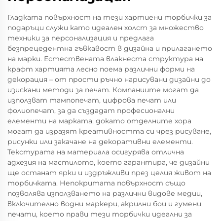
Гладката повърхност на тези хартиени торбички за
подаръци служи като идеален холст за множество
техники за персонализация и предлага
безпрецедентна гъвкавост в дизайна и прилагането
на марки. Естествената влакнеста структура на
крафт хартията лесно поема различни форми на
декорация – от прости ръчно нарисувани дизайни до
изискани методи за печат. Компаниите могат да
използват тампопечат, цифрова печат или
фолиопечат, за да създадат професионални
елементи на марката, докато отделните хора
могат да изразят креативността си чрез рисуване,
рисунки или закачане на декоративни елементи.
Текстурата на материала осигурява отлична
адхезия на мастилото, което гарантира, че дизайни
ще останат ярки и издръжливи през целия живот на
торбичката. Непокритата повърхност също
позволява използването на различни видове медии,
включително водни маркери, акрилни бои и гумени
печати, което прави тези торбички идеални за