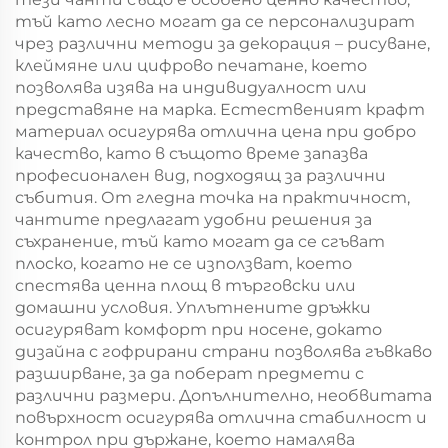
тъй като лесно могат да се персонализират
чрез различни методи за декорация – рисуване,
клеймяне или цифрово печатане, което
позволява изява на индивидуалност или
представяне на марка. Естественият крафт
материал осигурява отлична цена при добро
качество, като в същото време запазва
професионален вид, подходящ за различни
събития. От гледна точка на практичност,
чантите предлагат удобни решения за
съхранение, тъй като могат да се сгъват
плоско, когато не се използват, което
спестява ценна площ в търговски или
домашни условия. Уплътнените дръжки
осигуряват комфорт при носене, докато
дизайна с гофрирани страни позволява гъвкаво
разширване, за да поберат предмети с
различни размери. Допълнително, необвитата
повърхност осигурява отлична стабилност и
контрол при държане, което намалява