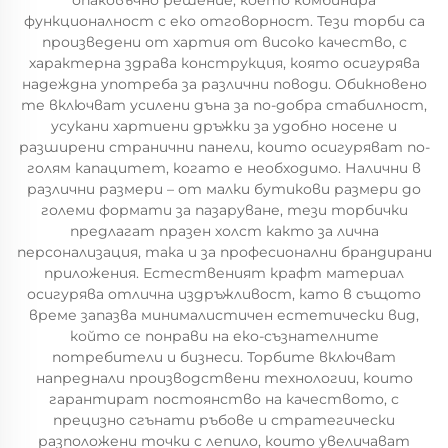
опаковъчно решение, което комбинира
функционалност с еко отговорност. Тези торби са
произведени от хартия от високо качество, с
характерна здрава конструкция, която осигурява
надеждна употреба за различни поводи. Обикновено
те включват усилени дъна за по-добра стабилност,
усукани хартиени дръжки за удобно носене и
разширени странични панели, които осигуряват по-
голям капацитет, когато е необходимо. Налични в
различни размери – от малки бутикови размери до
големи формати за пазаруване, тези торбички
предлагат празен холст както за лична
персонализация, така и за професионални брандирани
приложения. Естественият крафт материал
осигурява отлична издръжливост, като в същото
време запазва минималистичен естетически вид,
който се понрави на еко-съзнателните
потребители и бизнеси. Торбите включват
напреднали производствени технологии, които
гарантират постоянство на качеството, с
прецизно сгънати ръбове и стратегически
разположени точки с лепило, които увеличават