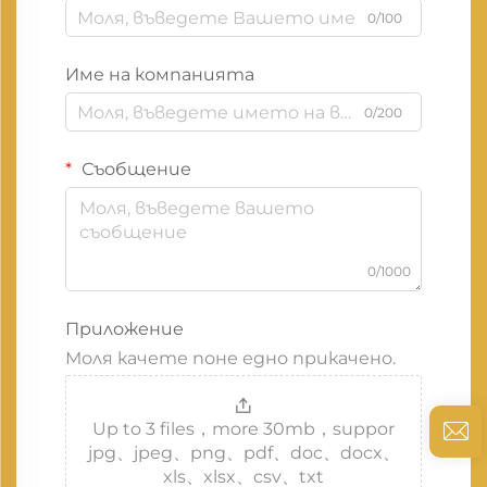
0/100
Име на компанията
0/200
Съобщение
0/1000
Приложение
Моля качете поне едно прикачено.
Up to 3 files，more 30mb，suppor
jpg、jpeg、png、pdf、doc、docx、
xls、xlsx、csv、txt