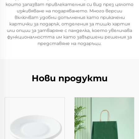
които запазват привлекателния си вид през цялото
изживяване на подаряването. Много версии
включват удобни допълнения като прикачени
картички за подарък, отделения за тишю хартия
или опции за затваряне с панделка, което увеличава
функционалността им като завършени решения за
представяне на подаръци.
Нови продукти