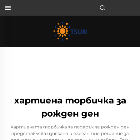
BG
хартиена торбичка за
рожден ден
Хартиената торбичка за подарък за рожден ден
представлява изискано и елегантно решение за