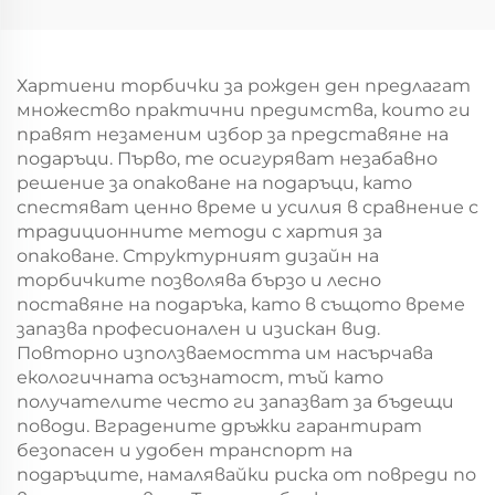
на храна за Нова
хартиен
година/Коледа с
торбоподобен
екранна печат
мешек с повърхност
за екранна печат за
Хартиени торбички за рожден ден предлагат
Нова година/
множество практични предимства, които ги
Кристемас, упаковка
правят незаменим избор за представяне на
за транспорт на
подаръци. Първо, те осигуряват незабавно
храна
решение за опаковане на подаръци, като
спестяват ценно време и усилия в сравнение с
традиционните методи с хартия за
опаковане. Структурният дизайн на
торбичките позволява бързо и лесно
поставяне на подаръка, като в същото време
запазва професионален и изискан вид.
Повторно използваемостта им насърчава
екологичната осъзнатост, тъй като
получателите често ги запазват за бъдещи
поводи. Вградените дръжки гарантират
безопасен и удобен транспорт на
подаръците, намалявайки риска от повреди по