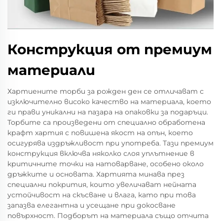
Конструкция от премиум
материали
Хартиените торби за рожден ден се отличават с
изключително високо качество на материала, което
ги прави уникални на пазара на опаковки за подаръци.
Торбите са произведени от специално обработена
крафт хартия с повишена якост на опън, което
осигурява издръжливост при употреба. Тази премиум
конструкция включва няколко слоя уплътнение в
критичните точки на натоварване, особено около
дръжките и основата. Хартията минава през
специални покрития, които увеличават нейната
устойчивост на скъсване и влага, като при това
запазва елегантна и усещане при докосване
повърхност. Подборът на материала също отчита