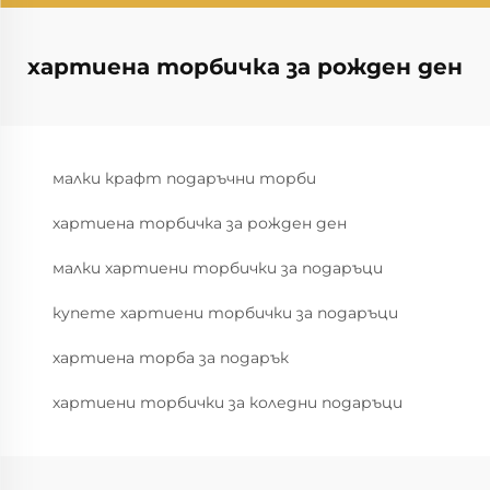
хартиена торбичка за рожден ден
малки крафт подаръчни торби
хартиена торбичка за рожден ден
малки хартиени торбички за подаръци
купете хартиени торбички за подаръци
хартиена торба за подарък
хартиени торбички за коледни подаръци