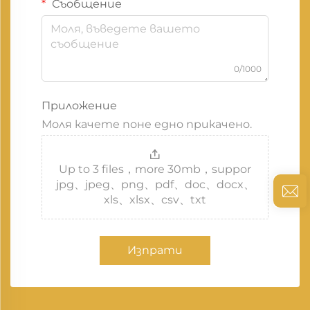
Съобщение
0/1000
Приложение
Моля качете поне едно прикачено.
Up to 3 files，more 30mb，suppor
jpg、jpeg、png、pdf、doc、docx、
xls、xlsx、csv、txt
Изпрати