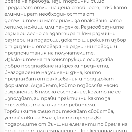
време на превоза. Тези торбички също
предлагат отлична цена-стойност, тъй като
елиминират необходимостта от
допълнителни материали за опаковане като
лепило, ножици или панделка. Разнообразните
размери лесно се адаптират към различни
размери на подаръци, докато широкият избор
от дизайни отговаря на различни поводи и
предпочитания на получателите.
Изключителната конструкция осигурява
добро предпазване на крехки предмети,
благодарение на усилени дъна, които
предпазват от разкъсвания и поддържат
формата. Дизайнът, който позволява лесно
съхранение в плоско състояние, когато не се
използват, ги прави практични както за
търговци, така и за потребители.
Торбичките също притежават свойства,
устойчиви на влага, което предпазва
подаръците от външни елементи по време на
транспорт или съхранение. Професионалният