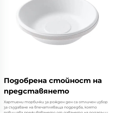
Подобрена стойност на
представянето
Хартиени торбички за рожден ден са отличен избор
за създаване на впечатляваща подредба, която
повишава преживяването от даването на подаръци.