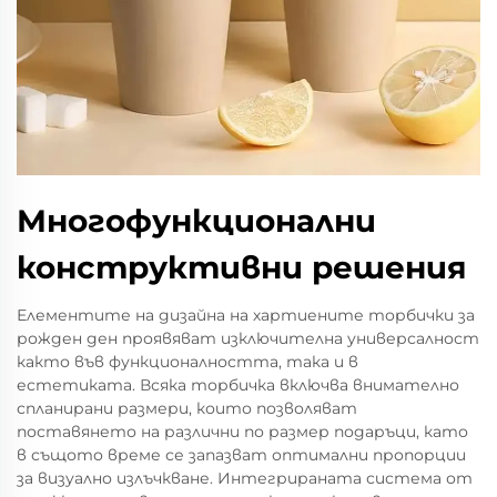
Многофункционални
конструктивни решения
Елементите на дизайна на хартиените торбички за
рожден ден проявяват изключителна универсалност
както във функционалността, така и в
естетиката. Всяка торбичка включва внимателно
спланирани размери, които позволяват
поставянето на различни по размер подаръци, като
в същото време се запазват оптимални пропорции
за визуално излъчкване. Интегрираната система от