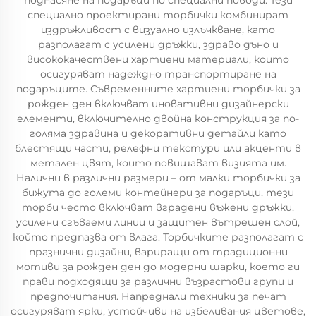
поднасяне на подаръци по специални поводи. Тези
специално проектирани торбички комбинират
издръжливост с визуално излъчкване, като
разполагат с усилени дръжки, здраво дъно и
висококачествени хартиени материали, които
осигуряват надеждно транспортиране на
подаръците. Съвременните хартиени торбички за
рожден ден включват иновативни дизайнерски
елементи, включително двойна конструкция за по-
голяма здравина и декоративни детайли като
блестящи части, релефни текстури или акценти в
метален цвят, които повишават визията им.
Налични в различни размери – от малки торбички за
бижута до големи контейнери за подаръци, тези
торби често включват вградени въжени дръжки,
усилени сгъваеми линии и защитен вътрешен слой,
който предпазва от влага. Торбичките разполагат с
празнични дизайни, вариращи от традиционни
мотиви за рожден ден до модерни шарки, което ги
прави подходящи за различни възрастови групи и
предпочитания. Напреднали техники за печат
осигуряват ярки, устойчиви на избеливания цветове,