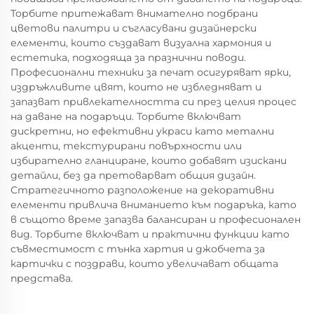
Торбите притежават внимателно подбрани
цветови палитри и съгласувани дизайнерски
елементи, които създават визуална хармония и
естетика, подходяща за празнични поводи.
Професионални техники за печат осигуряват ярки,
издръжливите цвят, които не избледняват и
запазват привлекателността си през целия процес
на даване на подаръци. Торбите включват
дискретни, но ефективни украси като метални
акценти, текстурирани повърхности или
избирателно гланциране, които добавят изискани
детайли, без да претоварват общия дизайн.
Стратегичното разположение на декоративни
елементи привлича вниманието към подаръка, като
в същото време запазва балансиран и професионален
вид. Торбите включват и практични функции като
съвместимост с тънка хартия и джобчета за
картички с поздрави, които увеличават общата
представа.