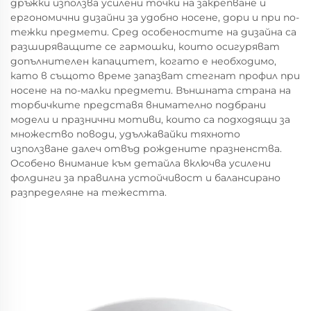
дръжки използва усилени точки на закрепване и
ергономични дизайни за удобно носене, дори и при по-
тежки предмети. Сред особеностите на дизайна са
разширяващите се гармошки, които осигуряват
допълнителен капацитет, когато е необходимо,
като в същото време запазват стегнат профил при
носене на по-малки предмети. Външната страна на
торбичките представя внимателно подбрани
модели и празнични мотиви, които са подходящи за
множество поводи, удължавайки тяхното
използване далеч отвъд рождените празненства.
Особено внимание към детайла включва усилени
фолдинги за правилна устойчивост и балансирано
разпределяне на тежестта.