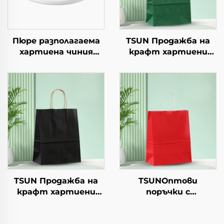
Пюре разполагаема
TSUN Продажба на
хартиена чиния
крафт хартиени
квадратна крафт
торби с персонален
хартия за салата,
логотип за упаковка
закуска, суши,
на храна за Нова
сандвич, хляб,
година/Коледа с
сладолед, шоколад,
екранна печат
бисквити, храна за
домашни любимци и
др.
TSUN Продажба на
TSUNОптови
крафт хартиени
поръчки с
торби с персонален
персонализиран
логотип за упаковка
логотип на крафт