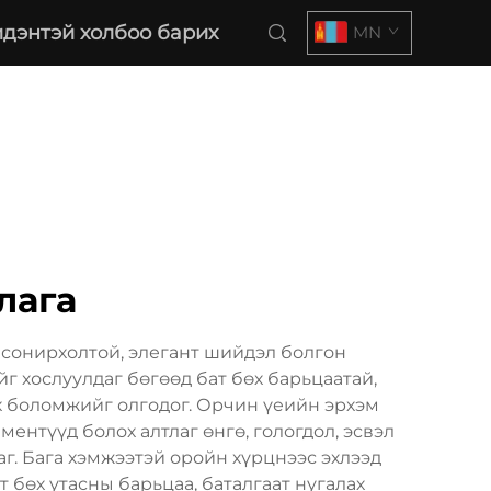
дэнтэй холбоо барих
MN
лага
 сонирхолтой, элегант шийдэл болгон
г хослуулдаг бөгөөд бат бөх барьцаатай,
х боломжийг олгодог. Орчин үеийн эрхэм
ентүүд болох алтлаг өнгө, гологдол, эсвэл
г. Бага хэмжээтэй оройн хүрцнээс эхлээд
 бөх утасны барьцаа, баталгаат нугалах