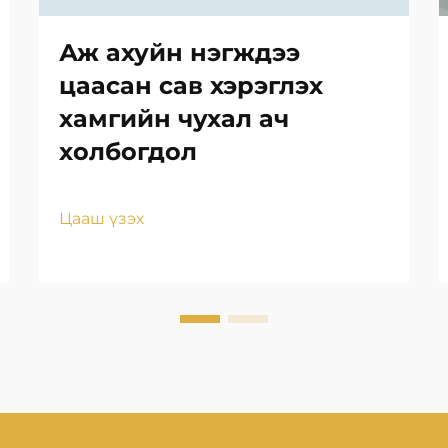
Аж ахуйн нэгждээ
цаасан сав хэрэглэх
хамгийн чухал ач
холбогдол
Цааш үзэх