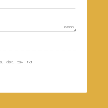
0/1000
s、xlsx、csv、txt