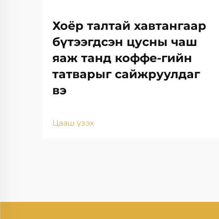
Хоёр талтай хавтангаар
бүтээгдсэн цусны чаш
яаж танд коффе-гийн
татварыг сайжруулдаг
вэ
Цааш үзэх