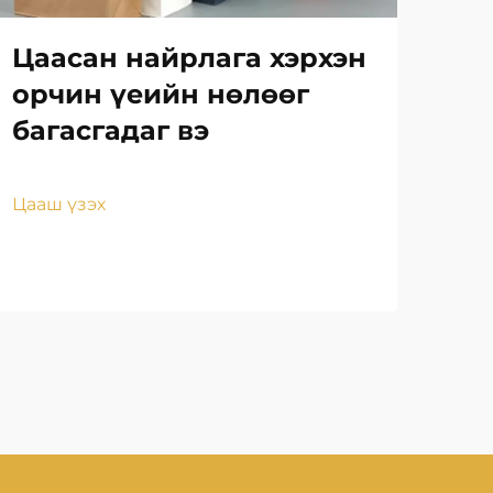
Цаасан найрлага хэрхэн
Та
орчин үеийн нөлөөг
то
багасгадаг вэ
на
за
Цааш үзэх
Цаа