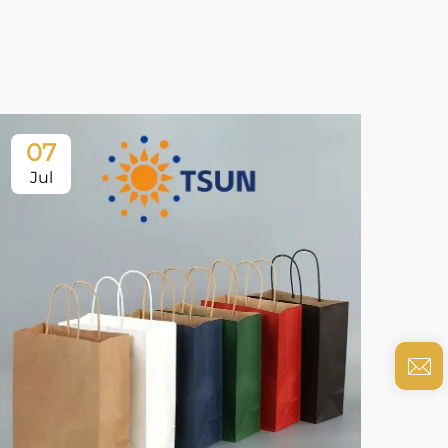
07
0
Jul
Ju