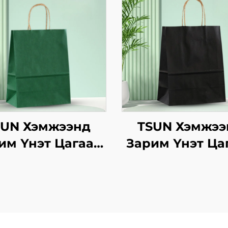
SUN Хэмжээнд
TSUN Хэмжээ
им Үнэт Цагаан
Зарим Үнэт Ца
вtg Тасалгааны
Хавtg Тасалга
аг Нэмэлт Ур
Баг Нэмэлт 
двараар Шинэ
чадвараар Ш
, Кристмасийн
Жил, Кристма
оолын Пакинг
Хоолын Паки