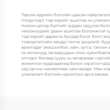
зүсэгчдийн элсэн
хоол зэрэгт
Төрсөн өдрийн бэлгийн цаасан найрлагатай
Нэгдүгээрт, тэдгээрийг ашиглах нь уламжл
ашигладаг.
Чихээн дотор бэлгийг хурдан оруулах бол
чихээнүүдийг дахин ашиглах боломжтой ту
тэдгээрийг дараа нь бусдад бэлэг бэлтгэхэ
тээвэрлэлтийн явцад гэмтэх эрсдлийг буу
арилгадаг (жишээлбэл, хавч, хутга, тэмээ
нь өнгөнүүд, загваруудын олон хувилбарта
олгодог бөгөөд суурь нь хагарахаас сэргий
жижиглэн худалдаачид болон хэрэглэгчдэд 
үед орчны нөлөөллөөс хамгаалдаг. Мөн мэ
уламжлалт бэлгийн ороолтын арга замаас 