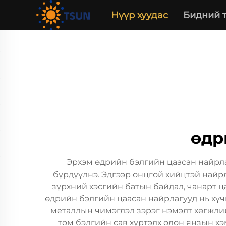
Нүүр хуудас
Бидний 
өдр
Эрхэм өдрийн бэлгийн цаасан найрла
бүрдүүлнэ. Эдгээр онцгой хийцтэй найрл
зүрхний хэсгийн батын байдал, чанарт 
өдрийн бэлгийн цаасан найрлагууд нь хүчи
металлын чимэглэл зэрэг нэмэлт хөгжлий
том бэлгийн сав хүртэлх олон янзын хэ