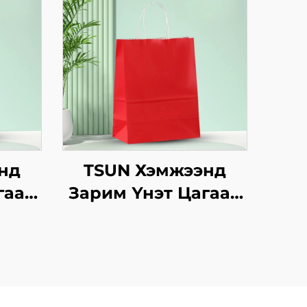
нд
TSUN Хэмжээнд
гаан
Зарим Үнэт Цагаан
аны
Хавtg Тасалгааны
Ур
Баг Скрин Принт
инэ
Нэмэлт Ур
сийн
чадвараар Шинэ
нг
Жил, Кристмасийн