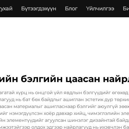
тухай
Бүтээгдэхүүн
Блог
Үйлчилгээ
Би
ийн бэлгийн цаасан найр
гатай хүрц нь онцгой үйл явдлын бэлгүүдийг өгөхөд
агууд нь бат бөх байдлыг ашиглан эстетик дүр төрхий
цаасан материалыг ашигласнаар бэлгийг аюулгүй зөө
йг нэмэгдүүлсэн хоёр давхар хийц, чимэглэлийн элем
н элементүүдийг агуулсан шинэлэг дизайнтай байда
мжээтэйгээр олдох эдгээр найрлагууд нь ихэвчлэн бат