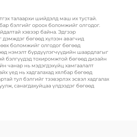
т
Хөдөлгөөнт Хоолын
Шиппинг Картон
тгэх талаархи шийдэлд маш их тустай.
лбар бэлгийг ороох боломжийг олгодог.
йдалтай хэвээр байна. Эдгээр
 дэмждэг бөгөөд хүлээн авагчид
 зөөх боломжийг олгодог бөгөөд
гөөд нэмэлт бүрдүүлэгчүүдийн шаардлагыг
этэй бэлгүүдэд тохиромжтой бөгөөд дизайн
айн чанар нь мэдэгдэхүйц хамгаалалт
айх үед нь хадгалахад хялбар бөгөөд
тай тул бэлгийг тээвэрлэх эсвэл хадгалах
улж, санагдахуйцаа үлдээдэг бөгөөд