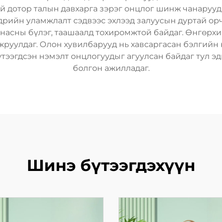
ай дотор талын давхарга зэрэг онцлог шинж чанарууды
дрийн уламжлалт сэдвээс эхлээд залуусын дуртай орч
 насны бүлэг, таашаалд тохиромжтой байдаг. Өнгөрхи
руулдаг. Олон хувилбарууд нь хавсаргасан бэлгийн к
үтээгдсэн нэмэлт онцлогуудыг агуулсан байдаг тул э
болгон ажилладаг.
Шинэ бүтээгдэхүүн