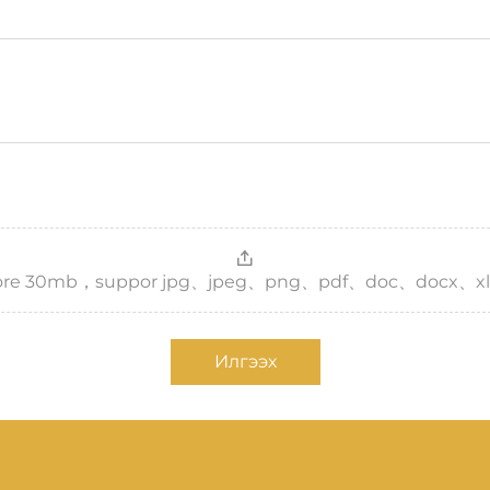
，more 30mb，suppor jpg、jpeg、png、pdf、doc、docx、xl
Илгээх