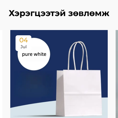
Хэрэгцээтэй зөвлөмж
04
Jul