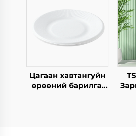
Цагаан хавтангуйн
T
өрөөний барилга,
Зар
квадрат
Ха
хавтангуудын
Б
цагаан хуурмагийн
ча
талх, салат, снэк,
Жил
суши, цус, хоол, амт,
Х