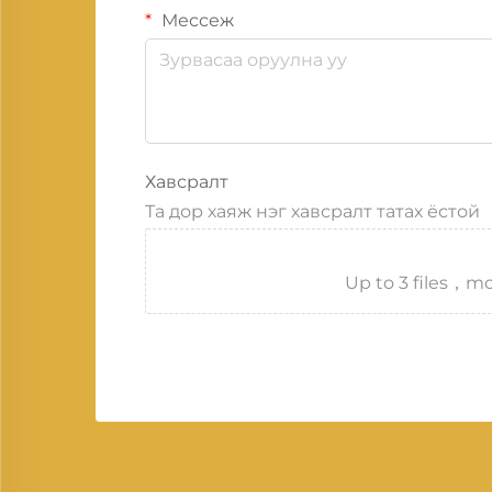
Мессеж
Хавсралт
Та дор хаяж нэг хавсралт татах ёстой
Up to 3 files