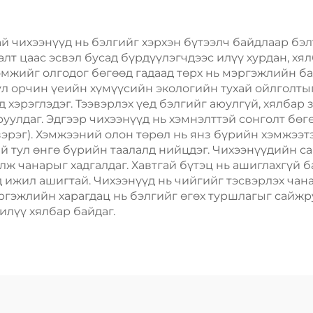
Скрин Принт
Скрин Прин
 чихээнүүд нь бэлгийг хэрхэн бүтээлч байдлаар бэл
алт цаас эсвэл бусад бүрдүүлэгчдээс илүү хурдан, хя
омжийг олгодог бөгөөд гадаад төрх нь мэргэжлийн ба
л орчин үеийн хүмүүсийн экологийн тухай ойлголтыг
д хэрэглэдэг. Тээвэрлэх үед бэлгийг аюулгүй, хялбар
руулдаг. Эдгээр чихээнүүд нь хэмнэлттэй сонголт бө
н зэрэг). Хэмжээний олон төрөл нь янз бүрийн хэмжэ
й тул өнгө бүрийн таалалд нийцдэг. Чихээнүүдийн с
лж чанарыг хадгалдаг. Хавтгай бүтэц нь ашиглахгүй б
ижил ашигтай. Чихээнүүд нь чийгийг тэсвэрлэх чанар
ргэжлийн харагдац нь бэлгийг өгөх туршлагыг сайжру
илүү хялбар байдаг.