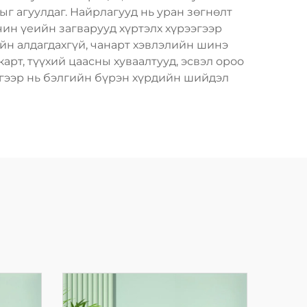
г агуулдаг. Найрлагууд нь уран зөгнөлт
ин үеийн загварууд хүртэлх хүрээгээр
йн алдагдахгүй, чанарт хэвлэлийн шинэ
арт, түүхий цаасны хуваалтууд, эсвэл ороо
дгээр нь бэлгийн бүрэн хүрдийн шийдэл