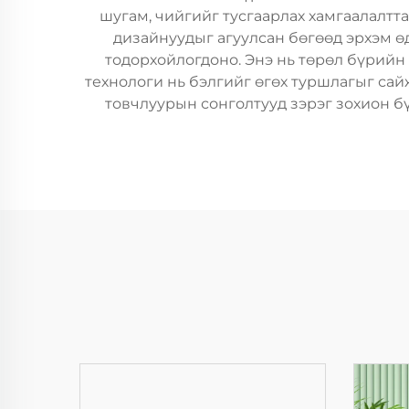
шугам, чийгийг тусгаарлах хамгаалалтт
дизайнуудыг агуулсан бөгөөд эрхэм ө
тодорхойлогдоно. Энэ нь төрөл бүрийн
технологи нь бэлгийг өгөх туршлагыг сайж
товчлуурын сонголтууд зэрэг зохион б