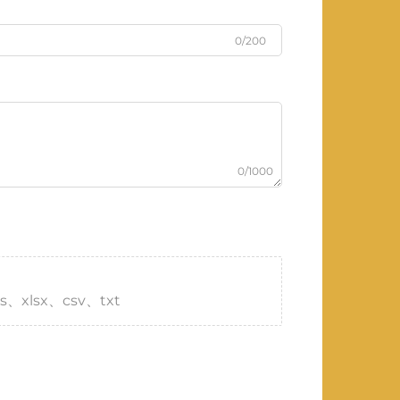
0/200
0/1000
s、xlsx、csv、txt