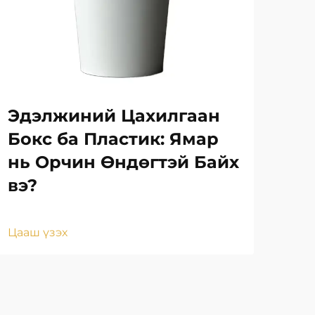
Эдэлжиний Цахилгаан
Ца
Бокс ба Пластик: Ямар
Пл
нь Орчин Өндөгтэй Байх
нү
вэ?
Цаа
Цааш үзэх