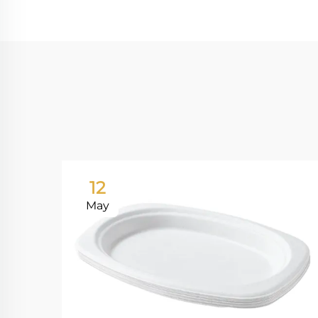
12
May