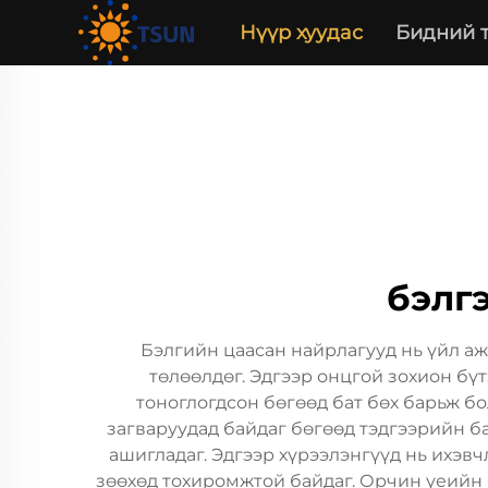
Нүүр хуудас
Бидний 
бэлг
Бэлгийн цаасан найрлагууд нь үйл а
төлөөлдөг. Эдгээр онцгой зохион бүт
тоноглогдсон бөгөөд бат бөх барьж бо
загваруудад байдаг бөгөөд тэдгээрийн б
ашигладаг. Эдгээр хүрээлэнгүүд нь ихэвч
зөөхөд тохиромжтой байдаг. Орчин үеийн ц