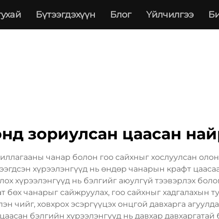
тухай
Бүтээгдэхүүн
Блог
Үйлчилгээ
Би
энд зориулсан цаасан най
жиллагааны чанар болон гоо сайхныг хослуулсан олон
ээгдсэн хүрээлэнгүүд нь өндөр чанарын крафт цаасаа
лох хүрээлэнгүүд нь бэлгийг аюулгүй тээвэрлэх боло
ат бөх чанарыг сайжруулах, гоо сайхныг хадгалахын 
лэн чийг, ховхрох эсэргүүцэх онцгой давхарга агуулд
аасан бэлгийн хүрээлэнгүүд нь давхар давхаргатай б