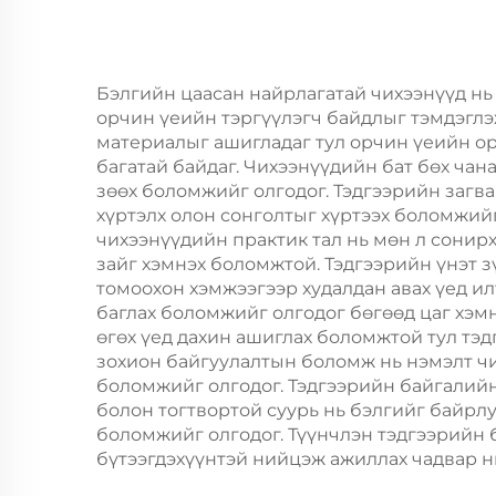
буцаж ашиглах
суши
боломжтой крафт
зү
хавтангаас бүрдсэн
Бэлгийн цаасан найрлагатай чихээнүүд нь
орчин үеийн тэргүүлэгч байдлыг тэмдэглэ
дагуу, цэцэг, хөнгөн
материалыг ашигладаг тул орчин үеийн ор
хоолны ашиглахад
багатай байдаг. Чихээнүүдийн бат бөх чан
зөөх боломжийг олгодог. Тэдгээрийн загва
хүртэлх олон сонголтыг хүртээх боломжий
чихээнүүдийн практик тал нь мөн л сонирх
зайг хэмнэх боломжтой. Тэдгээрийн үнэт з
томоохон хэмжээгээр худалдан авах үед и
баглах боломжийг олгодог бөгөөд цаг хэм
өгөх үед дахин ашиглах боломжтой тул тэд
зохион байгуулалтын боломж нь нэмэлт ч
боломжийг олгодог. Тэдгээрийн байгалийн
болон тогтвортой суурь нь бэлгийг байрлу
боломжийг олгодог. Түүнчлэн тэдгээрийн 
бүтээгдэхүүнтэй нийцэж ажиллах чадвар н