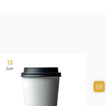
13
0
Jun
Ju