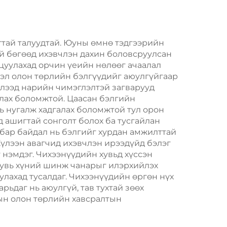
сийн
Жил, Кристмасийн
олын
Хөдөлгөөнт Хоолын
тон
Пластик Пакинг
гтай талуудтай. Юуны өмнө тэдгээрийн
ай бөгөөд ихэвчлэн дахин боловсруулсан
цуулахад орчин үеийн нөлөөг ачаалал
ртэл олон төрлийн бэлгүүдийг аюулгүйгаар
хлээд нарийн чимэглэлтэй загварууд
глах боломжтой. Цаасан бэлгийн
нь нугалж хадгалах боломжтой тул орон
д ашигтай сонголт болох ба тусгайлан
лбар байдал нь бэлгийг хурдан амжилттай
Хүлээн авагчид ихэвчлэн ирээдүйд бэлэг
 нэмдэг. Чихээнүүдийн хувьд хүссэн
хувь хүний шинж чанарыг илэрхийлэх
лахад тусалдаг. Чихээнүүдийн өргөн нүх
рьдаг нь аюулгүй, тав тухтай зөөх
лын олон төрлийн хавсралтын