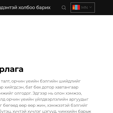
дэнтэй холбоо барих
MN
рлага
 талт, орчин үеийн бэлгийн шийдлийг
р хийгдсэн, бат бөх дотор хавтангаар
мжийг олгодог. Эдгээр нь олон хэмжээ,
тулд орчин үеийн үйлдвэрлэлийн аргуудыг
аг бөгөөд өөр өөр жин, хэмжээтэй бэлгийг
үтэц, хүчтэй хүчлэг цэгүүд, чимхийн барьж