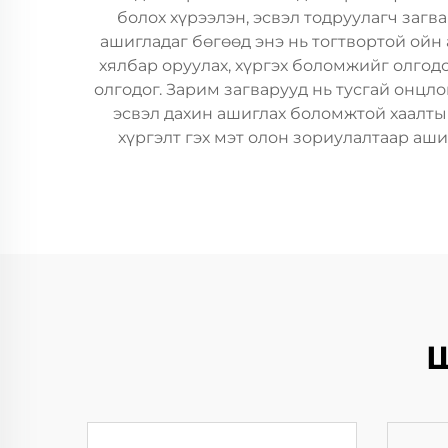
болох хүрээлэн, эсвэл тодруулагч заг
ашигладаг бөгөөд энэ нь тогтвортой ойн 
хялбар оруулах, хүргэх боломжийг олгодо
олгодог. Зарим загварууд нь тусгай онцл
эсвэл дахин ашиглах боломжтой хаалтын
хүргэлт гэх мэт олон зориулалтаар аш
Ш