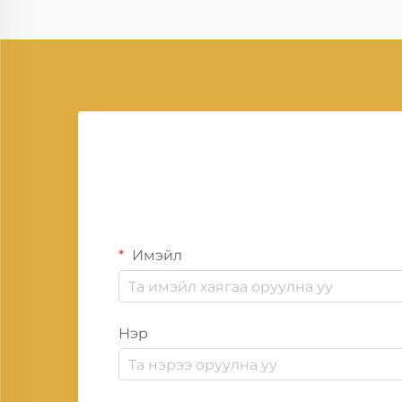
Имэйл
Нэр