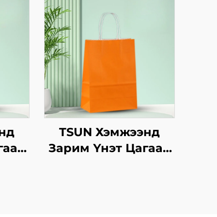
нд
TSUN Хэмжээнд
гаан
Зарим Үнэт Цагаан
аны
Хавtg Тасалгааны
инт
Баг Скрин Принт
Нэмэлт Ур
инэ
чадвараар Шинэ