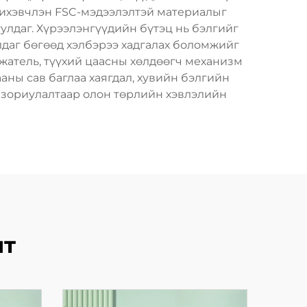
ь ихэвчлэн FSC-мэдээлэлтэй материалыг
уулдаг. Хүрээлэнгүүдийн бүтэц нь бэлгийг
улдаг бөгөөд хэлбэрээ хадгалах боломжийг
ржатель, түүхий цаасны хөлдөөгч механизм
аны сав баглаа хаягдал, хувийн бэлгийн
н зориулалтаар олон төрлийн хэвлэлийн
лт