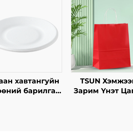
аан хавтангуйн
TSUN Хэмжээ
өний барилга,
Зарим Үнэт Ца
квадрат
Хавtg Тасалга
автангуудын
Баг Скрин Пр
аан хуурмагийн
Нэмэлт Ур
х, салат, снэк,
чадвараар Ш