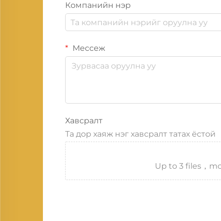
Компанийн нэр
Мессеж
Хавсралт
Та дор хаяж нэг хавсралт татах ёстой
Up to 3 files