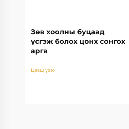
Зөв хоолны буцаад
үсгэж болох цонх сонгох
арга
Цааш үзэх