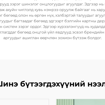
варууд зэрэг шинэлэг онцлогуудыг агуулдаг. Эдгээр н
аж ахуйн чиглэлд хувь нэмрээ оруулж байгааг нь хар
г бөгөөд олон нь өргөн нүх, хэлбэртэй талуудыг агу
огуудыг багтаадаг бөгөөд эдгээрт бэлгийн картны де
 систем зэрэг ордог. Эдгээр хүрээлэнгүүд нь худалда
иглагддаг бөгөөд онцгой үйл явдлууд эсвэл брендий
аргуудыг ашиглан өөрчлөн зохион бүтээж болдог.
инэ бүтээгдэхүүний нээ