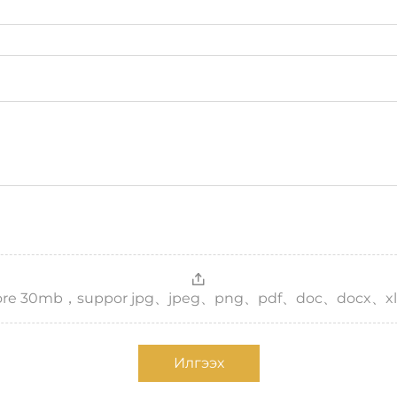
，more 30mb，suppor jpg、jpeg、png、pdf、doc、docx、xl
Илгээх