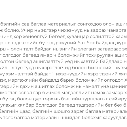
, цус, хоол, амт,
Жил, Кристма
сэгчдийн элсэн
Хөдөлгөөнт Хо
хоол зэрэгт
Шиппинг Кар
 бэлгийн сав баглаа материалыг сонгохдоо олон аши
ж болно. Учир нь эдгээр чихээнүүд нь задрах чанарт
ашигладаг.
чинд хор хөнөөлгүй бөгөөд хуванцар солилттой харь
ар нь тэдгээрийг бүтээгдэхүүний бат бөх байдалд хү
рын олон талт байдал нь энгийн элегант загвараас э
г олгодог бөгөөд ямар ч боломжийг тохируулан аши
олтой бөгөөд ашиглалтгүй үед нь хавтгай байдлаар 
үйл нь тус тусд нь хэрэглэгчид болон бизнесийн хувь
лүү хэмнэлттэй байдаг. Чихээнүүдийн хэрэглээний хя
нэх, мэргэжлийн байдалд барих боломжийг олгодог. 
гээрийн дахин ашиглах боломж нь нэмэлт үнэ цэнийг
имэглэл эсвэл гар бичмэл мэдээллийг нэмэх замаар 
 бүтэц болон дүр төрх нь бэлгийн туршлагыг сайжруу
улахыг хялбар болгодог бөгөөд тэдгээрийн бат бөх ба
бэлгийн цаас, бэлгийн шошго зэрэг баглаа материа
ь төгс баглаа материалын шийдэл болохыг харуулдаг.