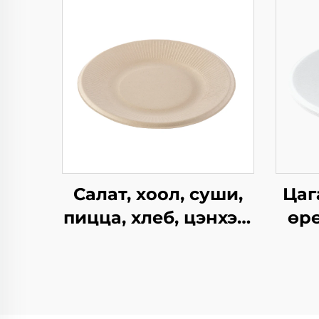
Салат, хоол, суши,
Цаг
пицца, хлеб, цэнхэр,
өрө
шоколад,
гамбургерийг
х
ашиглахад
цаг
зориулагдсан
тал