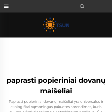
LT
paprasti popieriniai dovanų
maišeliai
Paprasti popieriniai dovanų maišeliai yra universalus ir
ekologiškai sąmoningas pakuotės sprendimas, kuris