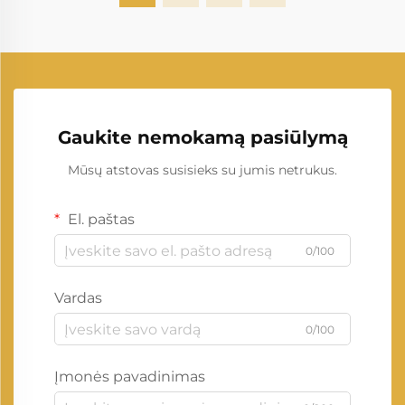
Gaukite nemokamą pasiūlymą
Mūsų atstovas susisieks su jumis netrukus.
El. paštas
0/100
Vardas
0/100
Įmonės pavadinimas