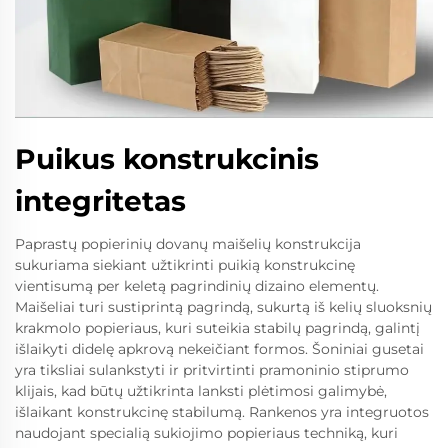
Puikus konstrukcinis
integritetas
Paprastų popierinių dovanų maišelių konstrukcija
sukuriama siekiant užtikrinti puikią konstrukcinę
vientisumą per keletą pagrindinių dizaino elementų.
Maišeliai turi sustiprintą pagrindą, sukurtą iš kelių sluoksnių
krakmolo popieriaus, kuri suteikia stabilų pagrindą, galintį
išlaikyti didelę apkrovą nekeičiant formos. Šoniniai gusetai
yra tiksliai sulankstyti ir pritvirtinti pramoninio stiprumo
klijais, kad būtų užtikrinta lanksti plėtimosi galimybė,
išlaikant konstrukcinę stabilumą. Rankenos yra integruotos
naudojant specialią sukiojimo popieriaus techniką, kuri