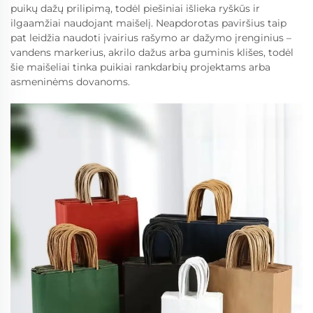
puikų dažų prilipimą, todėl piešiniai išlieka ryškūs ir
ilgaamžiai naudojant maišelį. Neapdorotas paviršius taip
pat leidžia naudoti įvairius rašymo ar dažymo įrenginius –
vandens markerius, akrilo dažus arba guminis klišes, todėl
šie maišeliai tinka puikiai rankdarbių projektams arba
asmeninėms dovanoms.