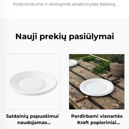
funkcionalumo ir ekologinės atsakomybės balansą.
Nauji prekių pasiūlymai
Saldainių papuošimui
Perdirbami vienartės
naudojamas
Kraft popieriniai
perdirbamas
duonelės salatos,