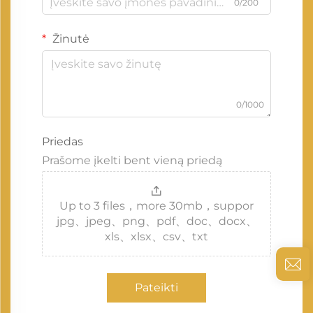
0/200
Žinutė
0/1000
Priedas
Prašome įkelti bent vieną priedą
Up to 3 files，more 30mb，suppor
jpg、jpeg、png、pdf、doc、docx、
xls、xlsx、csv、txt
Pateikti