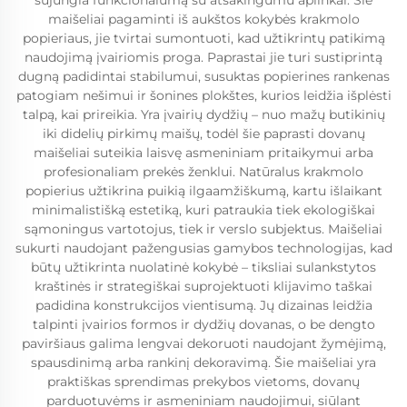
sujungia funkcionalumą su atsakingumu aplinkai. Šie
maišeliai pagaminti iš aukštos kokybės krakmolo
popieriaus, jie tvirtai sumontuoti, kad užtikrintų patikimą
naudojimą įvairiomis proga. Paprastai jie turi sustiprintą
dugną padidintai stabilumui, susuktas popierines rankenas
patogiam nešimui ir šonines plokštes, kurios leidžia išplėsti
talpą, kai prireikia. Yra įvairių dydžių – nuo mažų butikinių
iki didelių pirkimų maišų, todėl šie paprasti dovanų
maišeliai suteikia laisvę asmeniniam pritaikymui arba
profesionaliam prekės ženklui. Natūralus krakmolo
popierius užtikrina puikią ilgaamžiškumą, kartu išlaikant
minimalistišką estetiką, kuri patraukia tiek ekologiškai
sąmoningus vartotojus, tiek ir verslo subjektus. Maišeliai
sukurti naudojant pažengusias gamybos technologijas, kad
būtų užtikrinta nuolatinė kokybė – tiksliai sulankstytos
kraštinės ir strategiškai suprojektuoti klijavimo taškai
padidina konstrukcijos vientisumą. Jų dizainas leidžia
talpinti įvairios formos ir dydžių dovanas, o be dengto
paviršiaus galima lengvai dekoruoti naudojant žymėjimą,
spausdinimą arba rankinį dekoravimą. Šie maišeliai yra
praktiškas sprendimas prekybos vietoms, dovanų
parduotuvėms ir asmeniniam naudojimui, siūlant