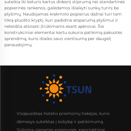
suteikia iki keturis kartus didesnį stiprumą nei standartinės
popierinės rankenos, galėdamos išlaikyti sunkų turinį be
plyšimų. Naudojamas krakmolo popierius dažnai turi tam
tikrą pluošto kryptį, kuri padidina atsparumą plyšimui ir
neleidžia atsirasti įtrūkimams esant apkrovai. Šie
konstrukciniai elementai kartu sukuria patikimą pakuotės
sprendimą, kuris išlaiko savo vientisumą per daugelį
panaudojimų.
Visapusiškas hotelio priemonių tiekėjas, kurio
dėmesys sutelktas į kokybę ir patikimumą.
Siūloma vienartės priemonės, pasirinktiniai