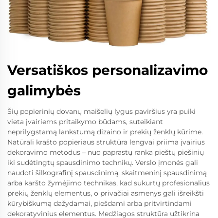
Versatiškos personalizavimo
galimybės
Šių popierinių dovanų maišelių lygus paviršius yra puiki
vieta įvairiems pritaikymo būdams, suteikiant
neprilygstamą lankstumą dizaino ir prekių ženklų kūrime.
Natūrali krašto popieriaus struktūra lengvai priima įvairius
dekoravimo metodus – nuo paprastų ranka pieštų piešinių
iki sudėtingtų spausdinimo technikų. Verslo įmonės gali
naudoti šilkografinį spausdinimą, skaitmeninį spausdinimą
arba karšto žymėjimo technikas, kad sukurtų profesionalius
prekių ženklų elementus, o privačiai asmenys gali išreikšti
kūrybiškumą dažydamai, piešdami arba pritvirtindami
dekoratyvinius elementus. Medžiagos struktūra užtikrina