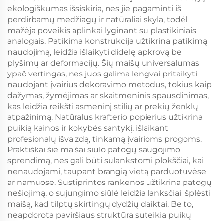
ekologiškumas išsiskiria, nes jie pagaminti iš
perdirbamų medžiagų ir natūraliai skyla, todėl
mažėja poveikis aplinkai lyginant su plastikiniais
analogais. Patikima konstrukcija užtikrina patikimą
naudojimą, leidžia išlaikyti didelę apkrovą be
plyšimų ar deformacijų. Šių maišų universalumas
ypač vertingas, nes juos galima lengvai pritaikyti
naudojant įvairius dekoravimo metodus, tokius kaip
dažymas, žymėjimas ar skaitmeninis spausdinimas,
kas leidžia reikšti asmeninį stilių ar prekių ženklų
atpažinimą. Natūralus krafterio popierius užtikrina
puikią kainos ir kokybės santykį, išlaikant
profesionalų išvaizdą, tinkamą įvairioms progoms.
Praktiškai šie maišai siūlo patogų saugojimo
sprendimą, nes gali būti sulankstomi plokščiai, kai
nenaudojami, taupant brangią vietą parduotuvėse
ar namuose. Sustiprintos rankenos užtikrina patogų
nešiojimą, o sujungimo siūlė leidžia lanksčiai išplėsti
maišą, kad tilptų skirtingų dydžių daiktai. Be to,
neapdorota paviršiaus struktūra suteikia puikų