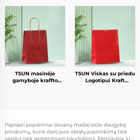
popierinis kvadratinis
snekso, sushio, pizzo,
Kraft popierinis
duonos, konfekcijų ir
salatos, snekso,
šokolado patiekalams
sushio, sandvičių,
duonos, konfekcijų,
šokolado, kanabos ir
kt. patiekalams
TSUN masinėje
TSUN Viskas su priedu
gamyboje kraffto
Logotipui Kraft
popieriniai vamzdeliai
Popieriaus Tole Sakelis
custom logo takeaway
Ekranas Spausdinimo
ir Naujieji
Paviršius Naujieji
metai/Kalėdų dovanų
Metus / Kalėdas
apipakuotė
Užsiimti Maisto
Siuntimo Karta
Paprasti popieriniai dovanų maišai siūlo daugybę
privalumų, kurie daro juos idealų pasirinkimą tiek
verslui, tiek asmeniniam naudojimui. Pirmiausia, jų