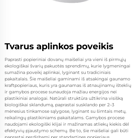
Tvarus aplinkos poveikis
Paprasti popieriniai dovanų maišeliai yra vieni iš pirmųjų
ekologiškai švarių pakuotės sprendimų, kurie lygmeningai
sumažina poveikį aplinkai, lyginant su tradiciniais
pakaitalais. Šie maišeliai gaminami iš atsakingai gaunamo
kraftpopieriaus, kuris yra gaunamas iš atnaujinamų išteklių
ir gamybos procese sunaudoja mažiau energijos nei
plastikiniai analogai. Natūrali struktūra užtikrina visišką
biologiškai sklandumą, paprastai susklando per 2–3
mėnesius tinkamose sąlygose, lyginant su šimtais metų,
reikalingų plastikiniams pakaitalams. Gamybos procese
naudojami ekologiški klijai ir mažinamas atliekų kiekis dėl
efektyvių pjaustymo schemų. Be to, šie maišeliai gali būti
paprastai perdirbami per standartines popieriaus