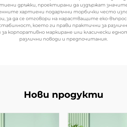
артиени дръжки, проектирани да издържат значите
нните хартиени подаръчни торбички често изпо
ои, за да се отговори на нарастващите еко-въпрос
 стабилност, което ги прави практични за различ
 за корпоративно маркиране или класически едн
различни поводи и предпочитания.
Нови продукти