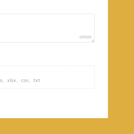
0/1000
s、xlsx、csv、txt