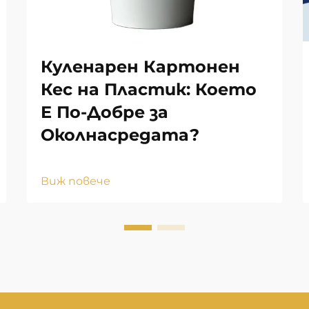
Куленарен Картонен
Кес на Пластик: Което
Е По-Добре за
Околнасредата?
Виж повече