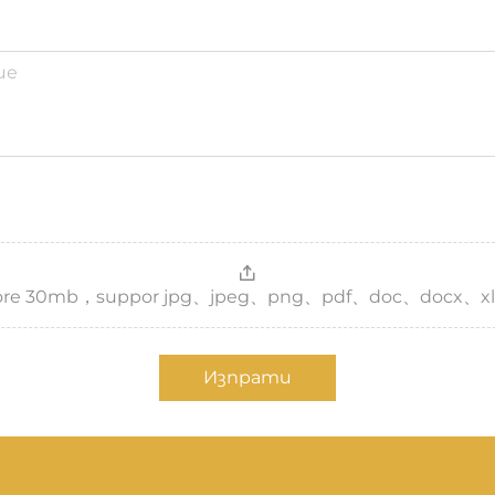
，more 30mb，suppor jpg、jpeg、png、pdf、doc、docx、xl
Изпрати