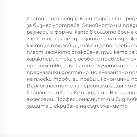
за храна, пица,
Ко
сандвич, сладолед,
Хартиените подаръчни торбички предла
за бизнес употреба. Основното им пре
кръгли/овални
размери и форми, като в същото време
узори като
гарантира надеждна защита на съдържа
както за търговци, така и за потребит
алтернатива на
пластмасовото опаковане, тъй като са 
пластмасата
характеристика е особено привлекател
предимство, тъй като получателите чес
предлагайки достъпно, но елегантно оп
на плоски торби ги прави икономични 
Възможностите за персонализация позв
варианти, цветове и дизайни. Вграден
аксесоари. Професионалният им вид по
защита и скриване на съдържанието.