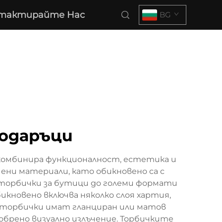
тактирайте Нас
BG
подаръци
комбинира функционалност, естетика и
ени материали, като обикновено са с
и торбички за бутици до големи формати
икновено включва няколко слоя хартия,
и торбички имат гланциран или матов
обрено визуално излъчение. Торбичките