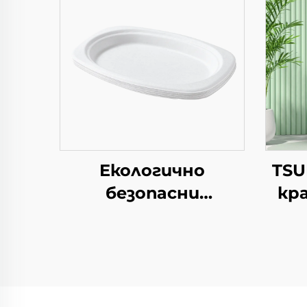
Екологично
TSU
безопасни
кр
разполагаеми
квадратни
хартиени чинии за
еднократно
упа
употреба, съдове
за