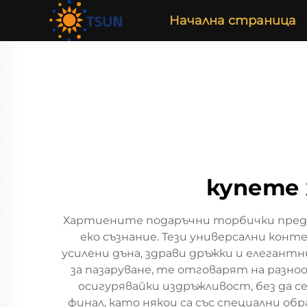
Начална страница
купете 
Хартиените подаръчни торбички предс
еко съзнание. Тези универсални кон
усилени дъна, здрави дръжки и елегант
за пазаруване, те отговарят на разно
осигурявайки издръжливост, без да 
финал, като някои са със специални о