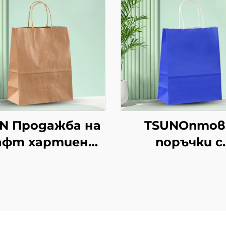
N Продажба на
TSUNОптов
афт хартиени
поръчки с
торби с
персонализи
персонален
логотип на к
логотип за
хартиен
ковка на храна
торбоподоб
 Нова година/
мешек с