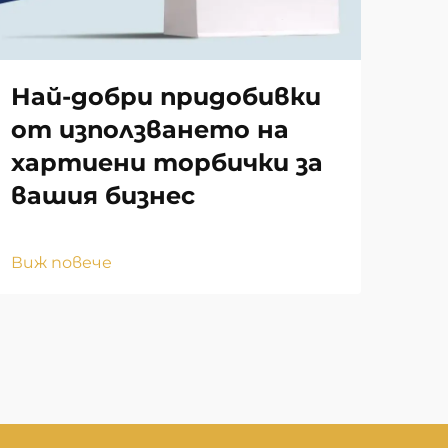
Най-добри придобивки
Ка
от използването на
по
хартиени торбички за
пл
вашия бизнес
Виж
Виж повече