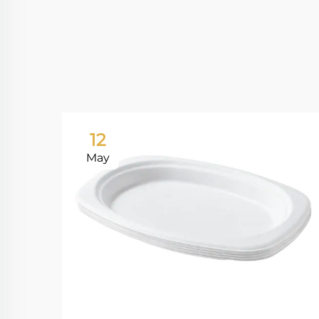
12
May