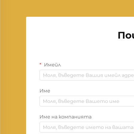
По
Имейл
Име
Име на компанията