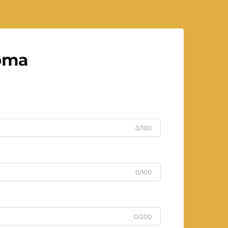
рта
0/100
0/100
0/200