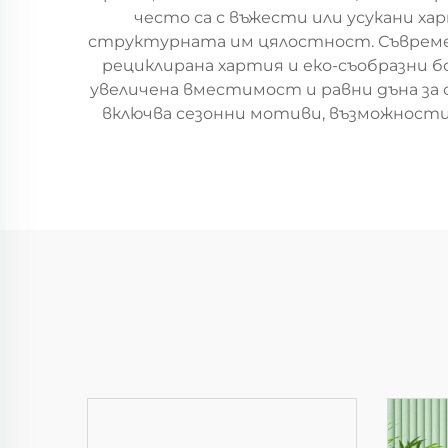
често са с въжести или усукани х
структурната им цялостност. Съвреме
рециклирана хартия и еко-съобразни б
увеличена вместимост и равни дъна за
включва сезонни мотиви, възможности