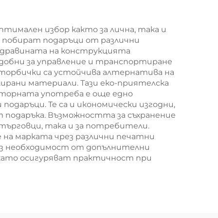
за
година/Коледа
т за
имален избор както за лична, така и
е побират подаръци от различни
/
 Здравината на конструкцията
,
добни за управление и транспортиране
 торбички са устойчива алтернатива на
а
ирани материали. Тази еко-приятелска
на
вторната употреба е още едно
одаръци. Те са и икономически изгодни,
т подаръка. Възможността за съхранение
търговци, така и за потребители.
 на марката чрез различни печатни
без необходимост от допълнителни
 като осигуряват практичност при