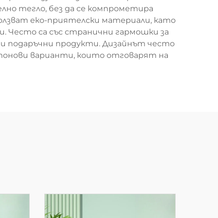
лно тегло, без да се компрометира
лзват еко-приятелски материали, като
и. Често са със странични гармошки за
ни подаръчни продукти. Дизайнът често
отонови варианти, които отговарят на