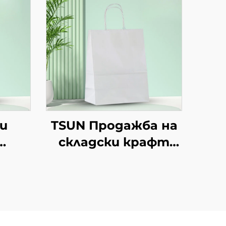
и
TSUN Продажба на
складски крафт
ран
хартиени торби с
рафт
персонален
логотип за
ен
подаръчна
упаковка за Нова