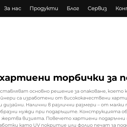
За нас
Продукти
Блог
Сервиз
Кон
хартиени торбички за 
тавляват основно решение за опаковане, което 
тейнери са изработени от висококачествени харти
ни дизайни. Налични в различни размери – от малк
образни нужди при подаръците. Конструкцията об
се жертва визията. Повечето хартиени подаръчн
бработки като UV покритие или фолио печат за под