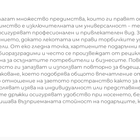
леда с екранна
повърхност 
печат
екранна печа
гат множество предимства, които ги правят опт
димство е изключителната им универсалност – т
Нова година
 осигуряват професионален и привлекателен вид.
Кристемас
нието, докато лекотата им прави торбичките у
ели. От еко гледна точка, хартиените подаръчни
упаковка з
биоразградими и често се произвеждат от рецикл
транспорт 
на за осъзнатите потребители и бизнесите. По
то ги запазват и използват повторно за бъдещи п
храна
аковане, което подобрява общото впечатление о
по отношение на заетото пространство както за 
оляват изява на индивидуалност или представяне
ите дръжки осигуряват удобство при носенето, 
вишава възприеманата стойност на подаръците,