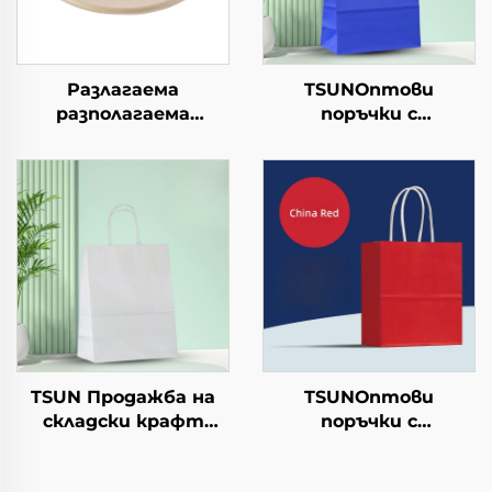
Разлагаема
TSUNОптови
разполагаема
поръчки с
хартиена чиния за
персонализиран
салата, чашки за
логотип на крафт
закуски, суши, пица,
хартиен
хляб, сладоледи,
торбоподобен
шоколад, бургери - за
мешек с повърхност
кейтеринг и
за екранна печат за
занаяти
Нова година/
Кристемас, упаковка
за транспорт на
храна
TSUN Продажба на
TSUNОптови
складски крафт
поръчки с
хартиени торби с
персонализиран
персонален логотип
логотип на крафт