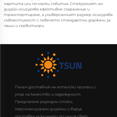
партита или по-малки събития. Стекуемият им
дизайн осигурява ефективно съхранение и
транспортиране, а универсалният размер осигурява
съвместимост с повечето стандартни държачи за
чаши и сервитьори.
Пълен доставчик на хотелски припаси с
упор на качество и надеждност.
Предлагаме разходни стоки,
персонализирани дизайни и бърза
доставка за клиенти по целия свят.