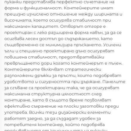
пуканки представлява перфектно съчетание на
форма и функционалност. Контейнерите имат
прецизно изчислено отношение между ширината и
височината, което осигурява стабилност при
максимален капацитет. Отворът отгоре е
проектиран с леко разширена форма навън, за да се
осигвава лесен достъп до съдържанието, като
същевременно се минимизира пръскането. Усилени
ъгли и специално проектирано дъно осигуряват
повишена стабилност, предотвратявайки
превръщането дори когато контейнерът е пълен.
Контейнерите включват стратегически
разположени дръжки за пръсти, които подобряват
удобството и сигурността при държане. Панелите
за сгъване са проектирани така, че да осигуряват
максимална структурна цялостност след
монтиране, като в същото време позволяват
ефективно съхранение на плоски заготовки преди
употреба. Всички тези дизайнерски елементи
работят заедно, за да създадат удобен за
потребителя контейнер, който подобрява
преживяването от консумацията на пуканки.