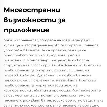
Многостранни
възможности за
приложение
Многостранната употреба на тези едноразови
кутии за попкърн далеч надхвърля традиционната
употреба в кината. Те са проектирани да се
представят отлично в различни среди и
приложения. Контейнерите запазват своята
структурна цялост при висока влажност, което ги
прави идеални за открити събития и външни
търговски будки. Дизайнът им позволява лесна
персонализация с елементи на марката, което ги
прави идеални за маркетингови цели на
корпоративни събития и промоции. Контейнерите
са съвместими с автоматизирани системи за
пълнене, използвани в търговски среди, но също така
са напълно подходящи за ръчно пълнене на домашни