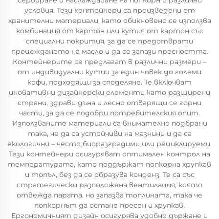
сервиране и наслаждаване на попкорн в различни
условия. Тези контейнери са произведени от
хранителни материали, като обикновено се използва
комбинация от картон или кутия от картон със
специални покрития, за да се предотврати
процеждането на масло и да се запази пресността.
Контейнерите се предлагат в различни размери –
от индивидуални кутии за един човек до големи
кофи, подходящи за споделяне. Те включват
иновативни дизайнерски елементи като разширени
страни, здрави дъна и лесно отварящи се горни
части, за да се подобри потребителския опит.
Използваните материали са внимателно подбрани
така, че да са устойчиви на мазнини и да са
екологични – често биоразградими или рециклируеми.
Тези контейнери осигуряват оптимален контрол на
температурата, като поддържат попкорна хрупкав
и топъл, без да се образува конденз. Те са със
стратегически разположена вентилация, която
отвежда парата, но запазва топлината, така че
попкорнът да остане пресен и хрупкав.
Ергономичният дизайн осигурява удобно държане и