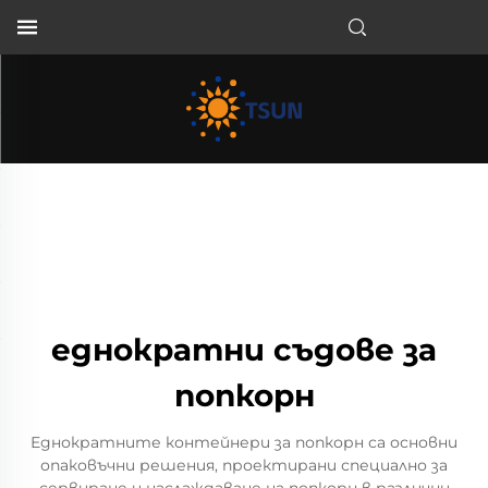
BG
еднократни съдове за
попкорн
Еднократните контейнери за попкорн са основни
опаковъчни решения, проектирани специално за