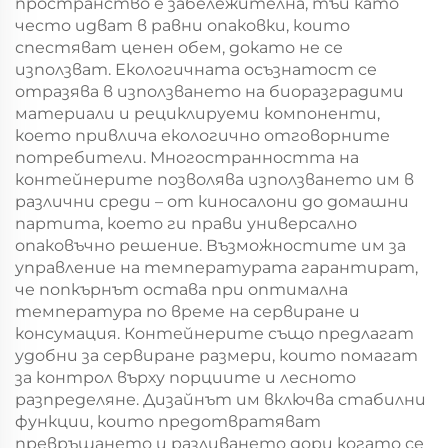
пространство е забележителна, тъй като
често идват в равни опаковки, които
спестяват ценен обем, докато не се
използват. Екологичната осъзнатост се
отразява в използването на биоразградими
материали и рециклируеми компоненти,
което привлича екологично отговорните
потребители. Многостранността на
контейнерите позволява използването им в
различни среди – от киносалони до домашни
партита, което ги прави универсално
опаковъчно решение. Възможностите им за
управление на температурата гарантират,
че попкърнът остава при оптимална
температура по време на сервиране и
консумация. Контейнерите също предлагат
удобни за сервиране размери, които помагат
за контрол върху порциите и лесното
разпределяне. Дизайнът им включва стабилни
функции, които предотвратяват
превръщането и разливането дори когато се