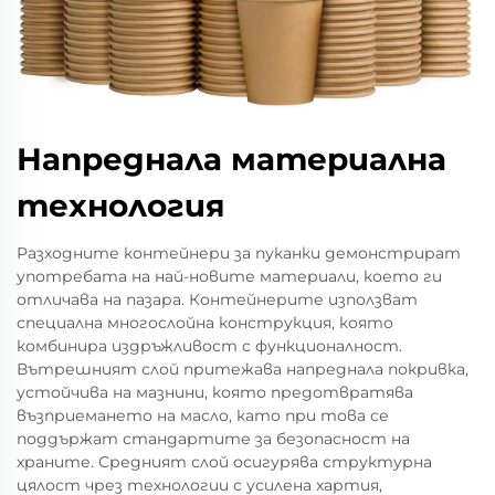
Напреднала материална
технология
Разходните контейнери за пуканки демонстрират
употребата на най-новите материали, което ги
отличава на пазара. Контейнерите използват
специална многослойна конструкция, която
комбинира издръжливост с функционалност.
Вътрешният слой притежава напреднала покривка,
устойчива на мазнини, която предотвратява
възприемането на масло, като при това се
поддържат стандартите за безопасност на
храните. Средният слой осигурява структурна
цялост чрез технологии с усилена хартия,