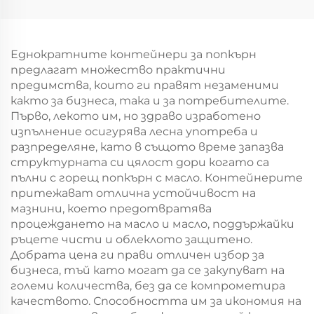
за подаръчна
хартиен
упаковка за Нова
торбоподобен
година/Коледа
мешек с повърхност
за екранна печат за
Еднократните контейнери за попкърн
Нова година/
предлагат множество практични
Кристемас,
предимства, които ги правят незаменими
пластмасова
както за бизнеса, така и за потребителите.
упаковка за
Първо, лекото им, но здраво изработено
хранителни
изпълнение осигурява лесна употреба и
продукти и
разпределяне, като в същото време запазва
занаятчии
структурната си цялост дори когато са
пълни с горещ попкърн с масло. Контейнерите
притежават отлична устойчивост на
мазнини, което предотвратява
процеждането на масло и масло, поддържайки
ръцете чисти и облеклото защитено.
Добрата цена ги прави отличен избор за
бизнеса, тъй като могат да се закупуват на
големи количества, без да се компрометира
качеството. Способността им за икономия на