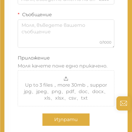
Съобщение
0/1000
Приложение
Моля качете поне едно прикачено.
Up to 3 files，more 30mb，suppor
jpg、jpeg、png、pdf、doc、docx、
xls、xlsx、csv、txt
Изпрати