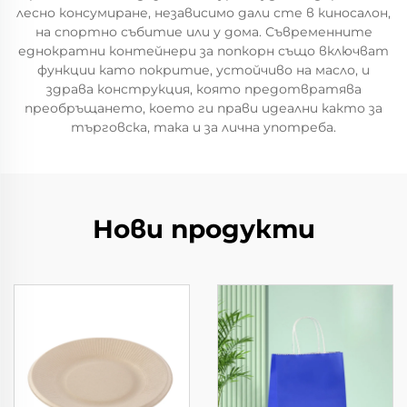
лесно консумиране, независимо дали сте в киносалон,
на спортно събитие или у дома. Съвременните
еднократни контейнери за попкорн също включват
функции като покритие, устойчиво на масло, и
здрава конструкция, която предотвратява
преобръщането, което ги прави идеални както за
търговска, така и за лична употреба.
Нови продукти