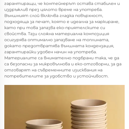
гарантиращи, че контейнерът остава стабилен и
издръжлив през цялото време на употреба.
Външният слой включва гладка повърхност,
подходяща за печат, която е идеална за маркиране,
като при това запазва еко-приятелските си
свойства. Тази сложна материална композиция
осигурява оптимално запазване на топлината,
докато предотвратява външната кондензация,
гарантирайки удобен начин на употреба.
Материалите са внимателно подбрани така, че да
са безопасни за микровълнова и еко-отговорни, за да
отговарят на съвременните изисквания на
потребителите за удобство и устойчивост.