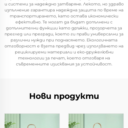
и системи за надеждно затваряне. Лекото, но здраво
изпълнение гарантира надеждна защита по време на
транспортирането, като остава икономически
ефективно. Те могат да бъдат допълнени с
допълнителни функции като дръжки, прозорчета за
преглед или прегради, което ги прави универсални за
различни нужди при поднасянето. Екологичната
отговорност е взета предвид чрез използването на
рециклируеми материали и еко-дружелюбни
технологии за печат, което отговаря на
съвременните изисквания за устойчивост.
Нови продукти