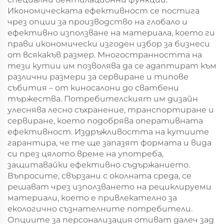
Икономическата ефективност се постига
чрез опции за производство на глобало и
ефективно използване на материала, което ги
прави икономически изгоден избор за бизнеси
от всякакъв размер. Многостранността на
тези кутии им позволява да се адаптират към
различни размери за сервиране и типове
събития – от киносалони до сватбени
тържества. Потребителският им дизайн
улеснява лесно съхранение, транспортиране и
сервиране, което подобрява оперативната
ефективност. Издръжливостта на кутиите
гарантира, че те ще запазят формата и вида
си през цялото време на употреба,
защитавайки ефективно съдържанието.
Въпросите, свързани с околната среда, се
решават чрез използването на рециклируеми
материали, което е привлекателно за
екологично съзнателните потребители.
Опциите за персонализация отиват далеч зад