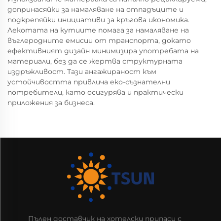
допринасяйки за намаляване на отпадъците и
подкрепяйки инициативи за кръгова икономика.
Лекотата на кутиите помага за намаляване на
въглеродните емисии от транспорта, докато
ефективният дизайн минимизира употребата на
материали, без да се жертва структурната
издръжливост. Тази ангажираност към
устойчивостта привлича еко-съзнателни
потребители, като осигурява и практически
приложения за бизнеса.
Пълен доставчик на хотелски припаси с