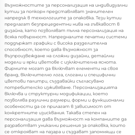
Възможностите за персонализация на индивидуални
кутии за попкорн представляват значителен
напредък в технологиите за опаковка. Тези кутии
предлагат безпрецедентни нива на гъвкавост в
дизайна, като позволяват пълна персонализация на
всяка повърхност. Напредналите печатни системи
поддържат графики с висока разделителна
способност, което дава възможност за
възпроизвеждане на сложни дизайни, детайлни
модели и ярки цветове с изключителна яснота.
Фирмите могат да включват елементи на своя
бранд, включително лога, слогани и специфични
цветови палитри, създавайки съгласувано
потребителско изживяване. Персонализацията
включва и структурни модификации, което
позволява различни размери, форми и функционални
особености да се прилагат в зависимост от
конкретните изисквания. Такава степен на
персонализация дава възможност на компаниите да
разработват уникални решения за опаковка, които
се открояват на пазара и създават запомнящи се