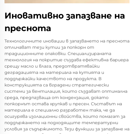
Иновативно запазване на
преснота
Технологичните иновации в запазването на преснота
отличават тези кутии за попкорн от
традиционните опаковки. Специализираната
технология на покритие създава ефективна бариера
срещу масло и влага, предотвратявайки
деградацията на материала на кутията и
поддържайки качеството на продукта. В
конструкцията са вградени стратегически
системи за вентилация, които създават оптимална
среда, предпазваща от кондензация, докато
попкорнът остава хрупкав и пресен. Съставът на
материала е специално разработен така, че да
осигурява изолационни свойства, които помагат за
поддържането на подходящите температурни
условия за съдържимото. Тези функции за запазване на