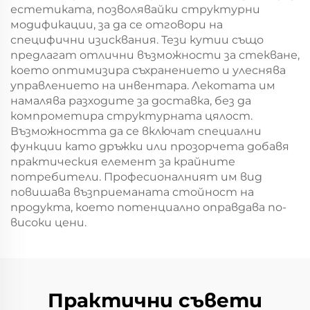
естетиката, позволявайки структурни
модификации, за да се отговори на
специфични изисквания. Тези кутии също
предлагат отлични възможности за стекване,
което оптимизира съхранението и улеснява
управлението на инвентара. Лекотата им
намалява разходите за доставка, без да
компрометира структурната цялост.
Възможността да се включат специални
функции като дръжки или прозорчета добавя
практическия елемент за крайните
потребители. Професионалният им вид
повишава възприеманата стойност на
продукта, което потенциално оправдава по-
високи цени.
Практични съвети