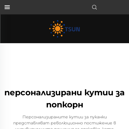
BG
персонализирани кутии за
попкорн
Персонализираните кутии за пуканки
представляват революционно постижение в