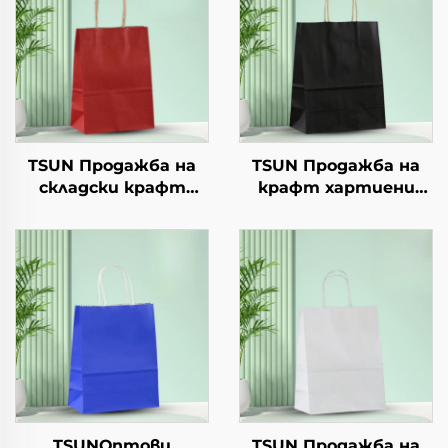
TSUN Продажба на
TSUN Продажба на
складски крафт
крафт хартиени
хартиени торби с
торби с персонален
персонален логотип
логотип за упаковка
за подаръчна
на храна за Нова
упаковка за Нова
година/Коледа с
година/Коледа
екранна печат
TSUNОптови
TSUN Продажба на