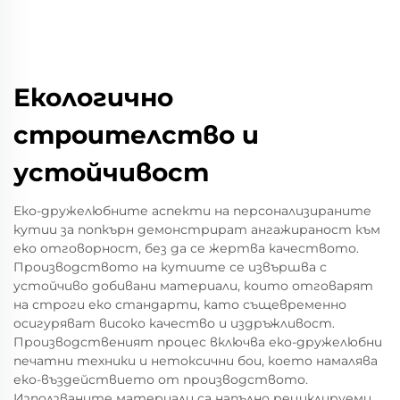
Екологично
строителство и
устойчивост
Еко-дружелюбните аспекти на персонализираните
кутии за попкърн демонстрират ангажираност към
еко отговорност, без да се жертва качеството.
Производството на кутиите се извършва с
устойчиво добивани материали, които отговарят
на строги еко стандарти, като същевременно
осигуряват високо качество и издръжливост.
Производственият процес включва еко-дружелюбни
печатни техники и нетоксични бои, което намалява
еко-въздействието от производството.
Използваните материали са напълно рециклируеми,