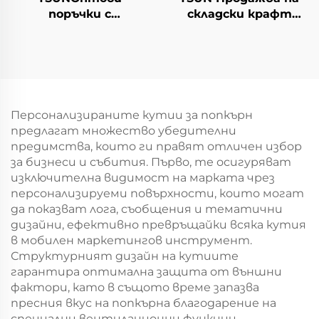
поръчки с
складски крафт
персонализиран
хартиени торби с
логотип на крафт
персонален логотип
хартиен
за подаръчна
торбоподобен
упаковка за Нова
мешек с повърхност
година/Коледа
за екранна печат за
Персонализираните кутии за попкърн
Нова година/
предлагат множество убедителни
Кристемас, упаковка
предимства, които ги правят отличен избор
за транспорт на
за бизнеси и събития. Първо, те осигуряват
храна
изключителна видимост на марката чрез
персонализируеми повърхности, които могат
да показват лога, съобщения и тематични
дизайни, ефективно превръщайки всяка кутия
в мобилен маркетингов инструмент.
Структурният дизайн на кутиите
гарантира оптимална защита от външни
фактори, като в същото време запазва
пресния вкус на попкърна благодарение на
специални вентилационни функции.