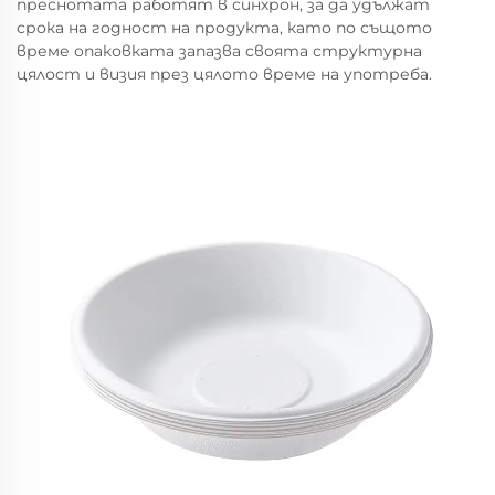
преснотата работят в синхрон, за да удължат
срока на годност на продукта, като по същото
време опаковката запазва своята структурна
цялост и визия през цялото време на употреба.