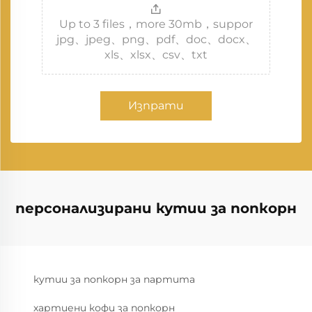
Up to 3 files，more 30mb，suppor
jpg、jpeg、png、pdf、doc、docx、
xls、xlsx、csv、txt
Изпрати
персонализирани кутии за попкорн
кутии за попкорн за партита
хартиени кофи за попкорн