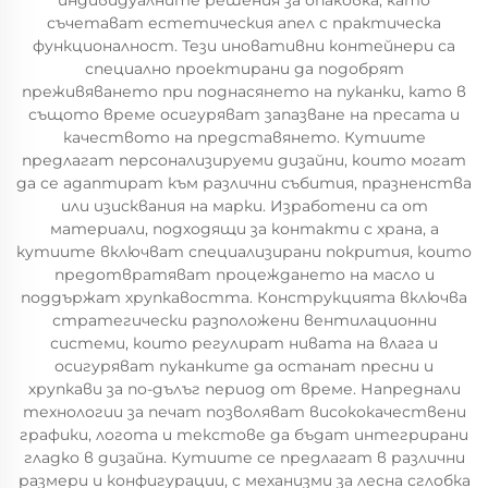
индивидуалните решения за опаковка, като
съчетават естетическия апел с практическа
функционалност. Тези иновативни контейнери са
специално проектирани да подобрят
преживяването при поднасянето на пуканки, като в
същото време осигуряват запазване на пресата и
качеството на представянето. Кутиите
предлагат персонализируеми дизайни, които могат
да се адаптират към различни събития, празненства
или изисквания на марки. Изработени са от
материали, подходящи за контакти с храна, а
кутиите включват специализирани покрития, които
предотвратяват процеждането на масло и
поддържат хрупкавостта. Конструкцията включва
стратегически разположени вентилационни
системи, които регулират нивата на влага и
осигуряват пуканките да останат пресни и
хрупкави за по-дълъг период от време. Напреднали
технологии за печат позволяват висококачествени
графики, логота и текстове да бъдат интегрирани
гладко в дизайна. Кутиите се предлагат в различни
размери и конфигурации, с механизми за лесна сглобка