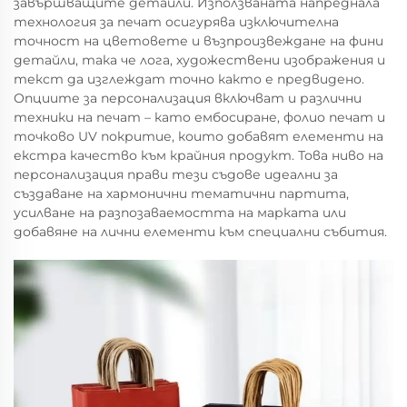
завършващите детайли. Използваната напреднала
технология за печат осигурява изключителна
точност на цветовете и възпроизвеждане на фини
детайли, така че лога, художествени изображения и
текст да изглеждат точно както е предвидено.
Опциите за персонализация включват и различни
техники на печат – като ембосиране, фолио печат и
точково UV покритие, които добавят елементи на
екстра качество към крайния продукт. Това ниво на
персонализация прави тези съдове идеални за
създаване на хармонични тематични партита,
усилване на разпозаваемостта на марката или
добавяне на лични елементи към специални събития.