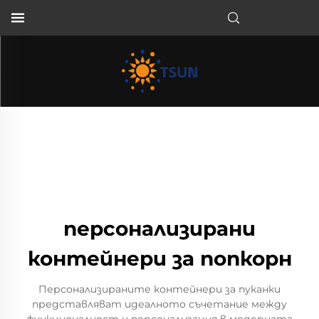
BG
персонализирани
контейнери за попкорн
Персонализираните контейнери за пуканки
представляват идеалното съчетание между