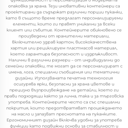
функционалност и персонализация в модерната
опаковка за храна. Тези иновативни контейнери са
проектирани да съдържат различни порции пуканки,
като в същото време предлагат персонализируеми
елементи, които ги правят уникални за всеки
клиент или събитие. Контейнерите обикновено се
произведени от хранителни материали,
включително здрав картон, висококачествена
хартия или рециклируем пластмасов материал,
което гарантира безопасност и издръжливост.
Налични в различни размери – от индивидуални до
семейни опаковки, те могат да се персонализират с
имена, лога, специални съобщения или тематични
дизайни. Използваната печатна технология
осигурява ярки, безопасни за храна цветове и
прецизно възпроизвеждане на детайли, което ги
прави подходящи както за лична, така и за търговска
употреба. Контейнерите често са със специални
покрития, които предотвратяват процеждането
на масло и запазват преснотата на пуканките.
Ергономичният дизайн включва удобни за употреба
функции като подвижни основи за стабилност и