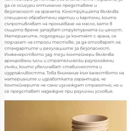
да се осигури оптимално представяне и
безопасност на храната. Конструкцията включва
специално обработени хартии и картони, които
съпротивляват на проникване на масло, като в
същото време запазват структурната си цялост.
Материалите, подходящи за контакт с храна, се
подлагат на строги тестове, за да отговарят на
стандартите и регулациите за безопасност.
Инженерството зад тези контейнери включва
армировани ъгли и стратегически разположени
гънки, които увеличават стабилността и
издръжливостта. Това внимание към качеството на
материалите и изработката гарантира, че
контейнерите не само изглеждат страхотно, но и
се представят надеждно при различни условия.