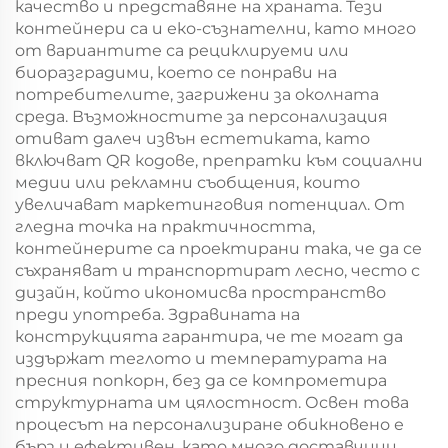
качество и представяне на храната. Тези
контейнери са и еко-съзнателни, като много
от вариантите са рециклируеми или
биоразградими, което се понрави на
потребителите, загрижени за околната
среда. Възможностите за персонализация
отиват далеч извън естетиката, като
включват QR кодове, препратки към социални
медии или рекламни съобщения, които
увеличават маркетинговия потенциал. От
гледна точка на практичността,
контейнерите са проектирани така, че да се
съхраняват и транспортират лесно, често с
дизайн, който икономисва пространство
преди употреба. Здравината на
конструкцията гарантира, че те могат да
издържат теглото и температурата на
пресния попкорн, без да се компрометира
структурната им цялостност. Освен това
процесът на персонализиране обикновено е
бърз и ефективен, като много доставчици