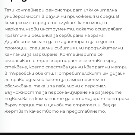
Тези контейнери демонстрират изключителна
универсалност в различни приложения и среди. В
комерсиални среди те служат като мощни
маркетингови инструменти, докато осигуряват
практични решения за сервиране на храна.
Дизайните могат да се адаптират за сезонни
промоции, специални събития или продължителни
кампании за маркиране. Контейнерите се
съхраняват и транспортират ефективно чрез
стекване, което спестява ценни квадратни метри
в търговски обекти. Потребителският им дизайн
ги прави идеални както за самостоятелно
обслужване, така и за павилиони с персонал.
Възможността за персонализиране на размерите
позволява на компаниите да оптимизират контрола
върху порциите и ценовите стратегии, без да
жертват качеството на представянето.