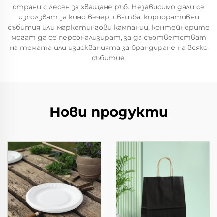
страни с лесен за хващане ръб. Независимо дали се
използват за кино вечер, сватба, корпоративни
събития или маркетингови кампании, контейнерите
могат да се персонализират, за да съответстват
на темата или изискванията за брандиране на всяко
събитие.
Нови продукти