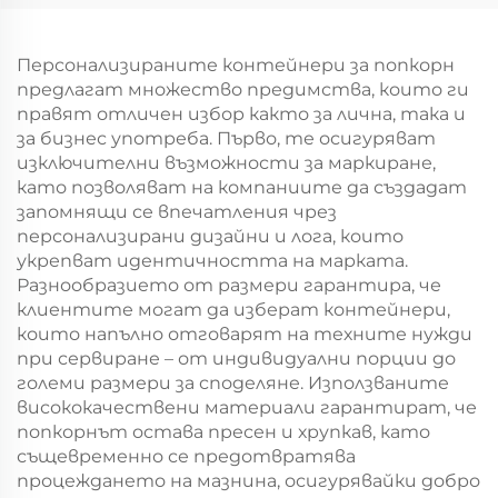
торбоподобен
торбоподобен
мешек с повърхност
мешек с повърхност
за екранна печат за
за екранна печат за
Персонализираните контейнери за попкорн
Нова година/
Нова година/
предлагат множество предимства, които ги
Кристемас, упаковка
Кристемас,
правят отличен избор както за лична, така и
за транспорт на
пластмасова
за бизнес употреба. Първо, те осигуряват
храна
упаковка за
изключителни възможности за маркиране,
хранителни
като позволяват на компаниите да създадат
продукти и
запомнящи се впечатления чрез
занаятчии
персонализирани дизайни и лога, които
укрепват идентичността на марката.
Разнообразието от размери гарантира, че
клиентите могат да изберат контейнери,
които напълно отговарят на техните нужди
при сервиране – от индивидуални порции до
големи размери за споделяне. Използваните
висококачествени материали гарантират, че
попкорнът остава пресен и хрупкав, като
същевременно се предотвратява
процеждането на мазнина, осигурявайки добро