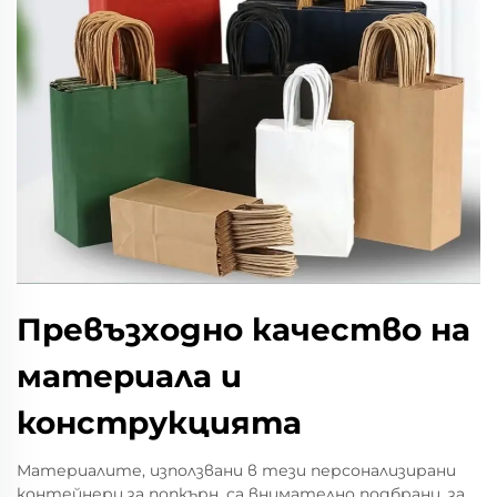
Превъзходно качество на
материала и
конструкцията
Материалите, използвани в тези персонализирани
контейнери за попкърн, са внимателно подбрани, за