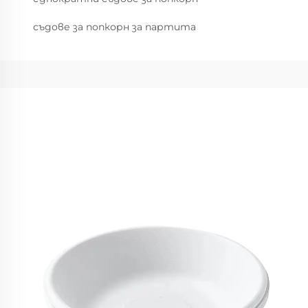
съдове за попкорн за партита