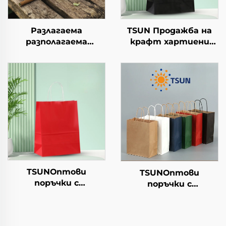
Разлагаема
TSUN Продажба на
разполагаема
крафт хартиени
хартиена чиния за
торби с персонален
салата, чашки за
логотип за упаковка
закуски, суши, пица,
на храна за Нова
хляб, сладоледи,
година/Коледа с
шоколад, бургери - за
екранна печат
кейтеринг и
занаяти
TSUNОптови
TSUNОптови
поръчки с
поръчки с
персонализиран
персонализиран
логотип на крафт
логотип на крафт
хартиен
хартиен