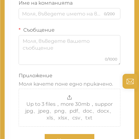
Име на компанията
0/200
Съобщение
0/1000
Приложение
Моля качете поне едно прикачено.
Up to 3 files，more 30mb，suppor
jpg、jpeg、png、pdf、doc、docx、
xls、xlsx、csv、txt