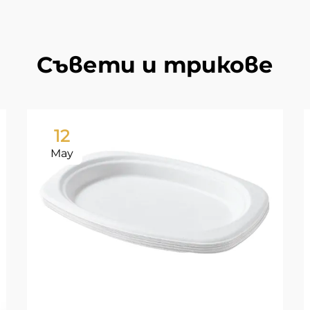
Съвети и трикове
12
May