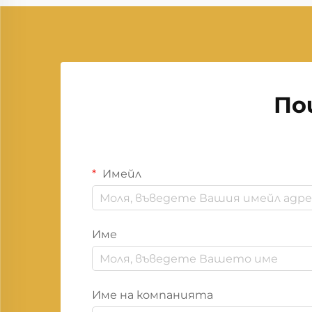
По
Имейл
Име
Име на компанията