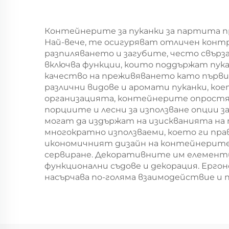
за кейтеринг и
Ко
занаяти
Контейнерите за пуканки за партита пр
Най-вече, те осигуряват отличен контр
разпиляването и загубите, често свър
включва функции, които поддържат пук
качество на преживяването като първ
различни видове и аромати пуканки, ко
организацията, контейнерите опростяв
порциите и лесни за използване опции
могат да издържат на изискванията на 
многократно използваеми, което ги пра
икономичният дизайн на контейнерите
сервиране. Декоративните им елемент
функционални съдове и декорация. Ерго
насърчава по-голяма взаимодействие и