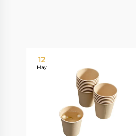
12
May