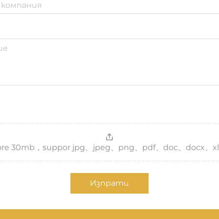
，more 30mb，suppor jpg、jpeg、png、pdf、doc、docx、xl
Изпрати