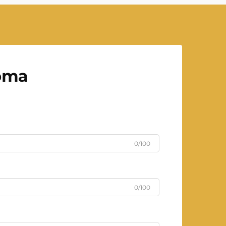
рта
0/100
0/100