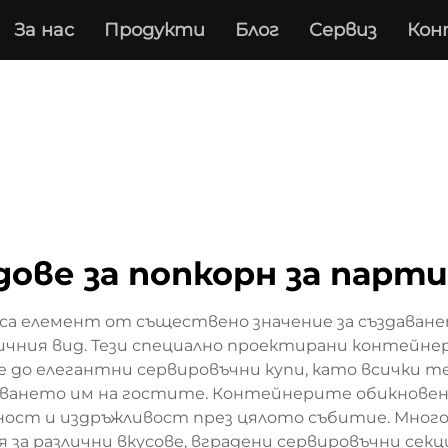
За нас
Продукти
Блог
Сервиз
Кон
дове за попкорн за парт
са елемент от съществено значение за създаване
чния вид. Тези специално проектирани контейнери
е до елегантни сервировъчни купи, като всички те
даването им на гостите. Контейнерите обикновен
ност и издръжливост през цялото събитие. Мног
а различни вкусове, вградени сервировъчни секц