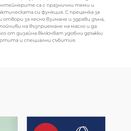
контейнерите са с празнични теми и
тическата си функция. С преценка за
твори за лесно взимане и здрави дъна,
тойчиви на възприемане на масло и да
ного от дизайна включват удобни дръжки
артита и специални събития.