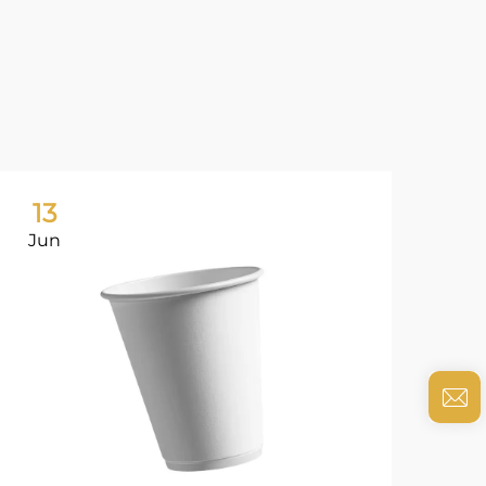
13
0
Jun
Ju