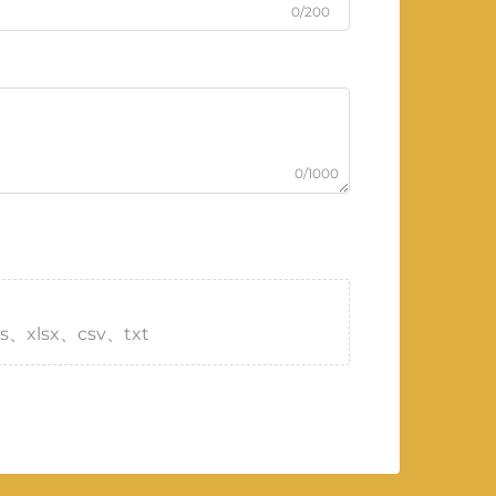
0/200
0/1000
s、xlsx、csv、txt