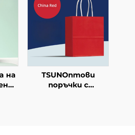
а на
TSUNОптови
ени
поръчки с
персонализиран
н
логотип на крафт
а
хартиен
рана
торбоподобен
на/
мешек с