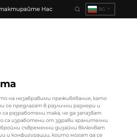
тактирайте Нас
BG
ита
то на незабравими преживявания, като
 се предлагат в различни размери и
 са разработени така, че да запазват
о са изработени от здрави хранителни
обройни съвременни дизайни включват
ии и конфигурации, които могат да се