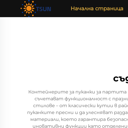
Начална страница
съ
Контейнерите за пуканки за партита 
съчетават функционалност с празни
стилове – от класически кутии в рай
пуканките пресни и да улесняват раз
материали, което гарантира безопас
иновативни функции като отделения з