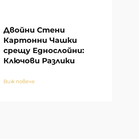
Двойни Стени
Пр
Картонни Чашки
то
срещу Еднослойни:
ин
Ключови Разлики
пр
ма
Виж повече
Виж