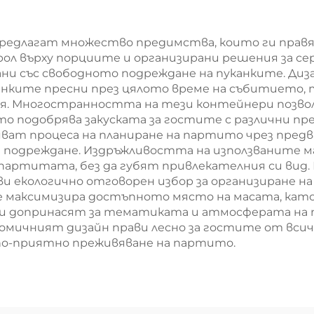
леда с екранна
Коледа с екра
печат
печат
едлагат множество предимства, които ги правят 
ол върху порциите и организирани решения за сер
зани със свободното подреждане на пуканките. Д
анките пресни през цялото време на събитието, 
ия. Многостранността на тези контейнери позво
ето подобрява закуската за гостите с различни п
ат процеса на планиране на партито чрез предв
 за подреждане. Издръжливостта на използваните
партитата, без да губят привлекателния си вид. 
ви екологично отговорен избор за организиране 
 максимизира достъпното място на масата, кат
и допринасят за тематиката и атмосферата на 
номичният дизайн прави лесно за гостите от всич
 по-приятно преживяване на партито.