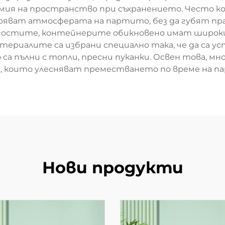
омия на пространство при съхранението. Често 
яват атмосферата на партито, без да губят прак
гостите, контейнерите обикновено имат широки о
териалите са избрани специално така, че да са ус
са пълни с топли, пресни пуканки. Освен това, м
, които улесняват преместването по време на п
Нови продукти