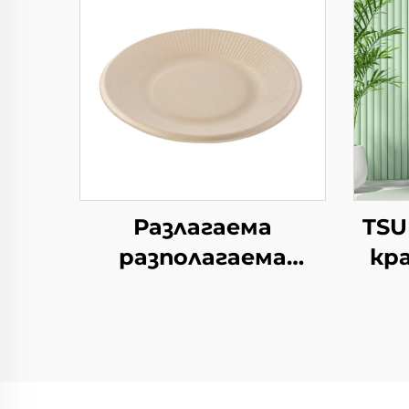
Разлагаема
TSU
разполагаема
кр
хартиена чиния за
салата, чашки за
закуски, суши, пица,
хляб, сладоледи,
упа
шоколад, бургери -
за