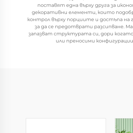
поставят една върху друга за икон
декоративни елементи, които подобр
контрол върху порциите и достъпа на 
за да се предотврати разсипване. Ма
запазват структурата си, дори когато 
или преносими конфигурации