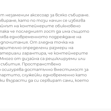
нна
повърхност за
екранна печат за
незаменим аксесоар за всяко събиране.
виране, като по този начин се избягва
Нова година/
изайнът на контейнерите обикновено
Кристемас,
така че последният гост да има същото
лява едновременното подреждане на
пластмасова
редпочитания. От гледна точка на
упаковка за
арително определени размери на
 материали гарантира, че контейнерите
хранителни
Много от дизайна са рециклируеми или
продукти и
на събития. Пространствено
о осигурява достатъчно вместимост за
занаятчии
партито, служейки едновременно като
ки възрасти да си сервират сами, което