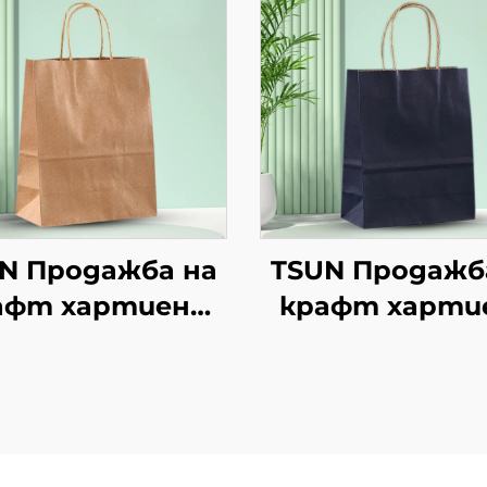
N Продажба на
TSUN Продажб
афт хартиени
крафт харти
торби с
торби с
персонален
персонале
логотип за
логотип з
ковка на храна
упаковка на х
 Нова година/
за Нова годи