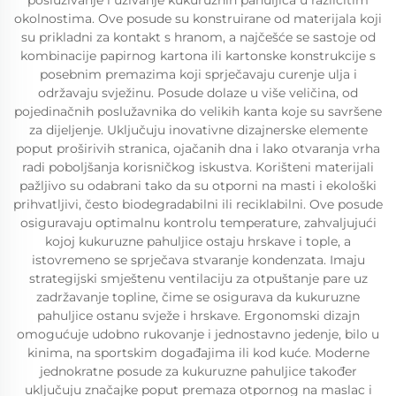
posluživanje i uživanje kukuruznih pahuljica u različitim
okolnostima. Ove posude su konstruirane od materijala koji
su prikladni za kontakt s hranom, a najčešće se sastoje od
kombinacije papirnog kartona ili kartonske konstrukcije s
posebnim premazima koji sprječavaju curenje ulja i
održavaju svježinu. Posude dolaze u više veličina, od
pojedinačnih poslužavnika do velikih kanta koje su savršene
za dijeljenje. Uključuju inovativne dizajnerske elemente
poput proširivih stranica, ojačanih dna i lako otvaranja vrha
radi poboljšanja korisničkog iskustva. Korišteni materijali
pažljivo su odabrani tako da su otporni na masti i ekološki
prihvatljivi, često biodegradabilni ili reciklabilni. Ove posude
osiguravaju optimalnu kontrolu temperature, zahvaljujući
kojoj kukuruzne pahuljice ostaju hrskave i tople, a
istovremeno se sprječava stvaranje kondenzata. Imaju
strategijski smještenu ventilaciju za otpuštanje pare uz
zadržavanje topline, čime se osigurava da kukuruzne
pahuljice ostanu svježe i hrskave. Ergonomski dizajn
omogućuje udobno rukovanje i jednostavno jedenje, bilo u
kinima, na sportskim događajima ili kod kuće. Moderne
jednokratne posude za kukuruzne pahuljice također
uključuju značajke poput premaza otpornog na maslac i