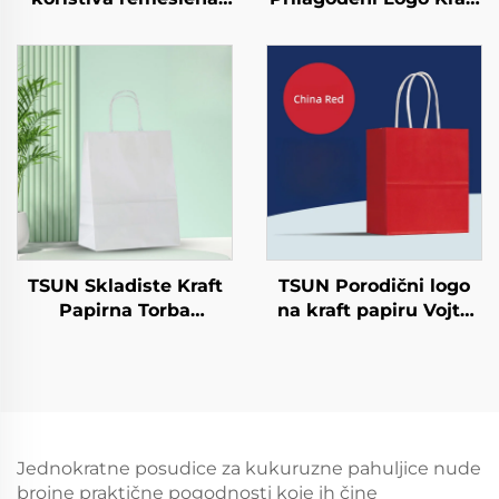
papirna ploča za
Papirna Torba Zaslon
salatu Šalice Snack
Tiskanje Površina
Sushi Pizza Kruh
Nova Godina/Božić
Slatkoće Čokolade
Odvoz HRana
Hamburgeri - za
Shipping Karton
Catering Crafts
TSUN Skladiste Kraft
TSUN Porodični logo
Papirna Torba
na kraft papiru Vojta
Prilagođeni Logo
torba za ekranisano
Odvoz i Nova
tiskanje na površini
Godina/Božić
Nova godina/Božić
Darivanje Pakiranje
Preuzimanje hrane
Torba
Plastično pakiranje
Štapci
Jednokratne posudice za kukuruzne pahuljice nude
brojne praktične pogodnosti koje ih čine