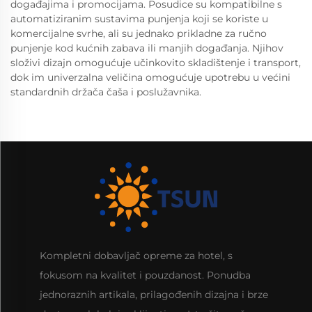
događajima i promocijama. Posudice su kompatibilne s
automatiziranim sustavima punjenja koji se koriste u
komercijalne svrhe, ali su jednako prikladne za ručno
punjenje kod kućnih zabava ili manjih događanja. Njihov
složivi dizajn omogućuje učinkovito skladištenje i transport,
dok im univerzalna veličina omogućuje upotrebu u većini
standardnih držača čaša i poslužavnika.
Kompletni dobavljač opreme za hotel, s
fokusom na kvalitet i pouzdanost. Ponudba
jednoraznih artikala, prilagođenih dizajna i brze