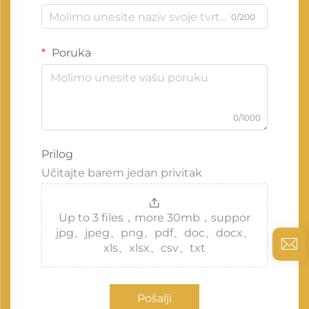
0/200
Poruka
0/1000
Prilog
Učitajte barem jedan privitak
Up to 3 files，more 30mb，suppor
jpg、jpeg、png、pdf、doc、docx、
xls、xlsx、csv、txt
Pošalji