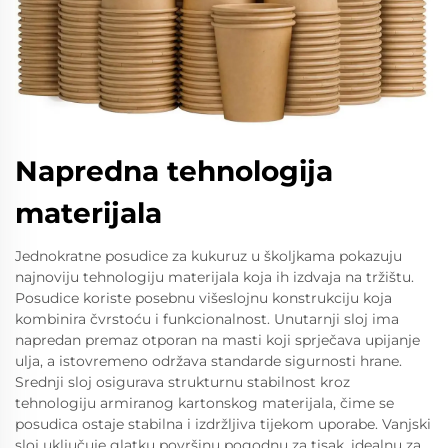
Napredna tehnologija
materijala
Jednokratne posudice za kukuruz u školjkama pokazuju
najnoviju tehnologiju materijala koja ih izdvaja na tržištu.
Posudice koriste posebnu višeslojnu konstrukciju koja
kombinira čvrstoću i funkcionalnost. Unutarnji sloj ima
napredan premaz otporan na masti koji sprječava upijanje
ulja, a istovremeno održava standarde sigurnosti hrane.
Srednji sloj osigurava strukturnu stabilnost kroz
tehnologiju armiranog kartonskog materijala, čime se
posudica ostaje stabilna i izdržljiva tijekom uporabe. Vanjski
sloj uključuje glatku površinu pogodnu za tisak, idealnu za