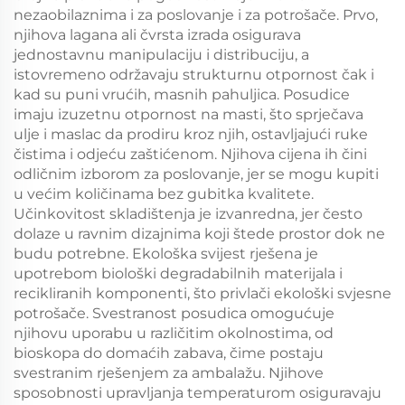
nezaobilaznima i za poslovanje i za potrošače. Prvo,
njihova lagana ali čvrsta izrada osigurava
jednostavnu manipulaciju i distribuciju, a
istovremeno održavaju strukturnu otpornost čak i
kad su puni vrućih, masnih pahuljica. Posudice
imaju izuzetnu otpornost na masti, što sprječava
ulje i maslac da prodiru kroz njih, ostavljajući ruke
čistima i odjeću zaštićenom. Njihova cijena ih čini
odličnim izborom za poslovanje, jer se mogu kupiti
u većim količinama bez gubitka kvalitete.
Učinkovitost skladištenja je izvanredna, jer često
dolaze u ravnim dizajnima koji štede prostor dok ne
budu potrebne. Ekološka svijest rješena je
upotrebom biološki degradabilnih materijala i
recikliranih komponenti, što privlači ekološki svjesne
potrošače. Svestranost posudica omogućuje
njihovu uporabu u različitim okolnostima, od
bioskopa do domaćih zabava, čime postaju
svestranim rješenjem za ambalažu. Njihove
sposobnosti upravljanja temperaturom osiguravaju