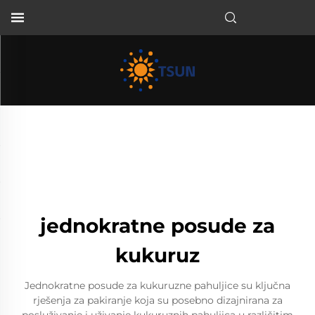
HR
jednokratne posude za
kukuruz
Jednokratne posude za kukuruzne pahuljice su ključna
rješenja za pakiranje koja su posebno dizajnirana za