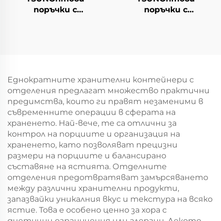
поръчки с
поръчки с
персонализиран
персонализиран
логотип на крафт
логотип на крафт
хартиен
хартиен
торбоподобен
торбоподобен
мешек с повърхност
мешек с повърхност
за екранна печат за
за екранна печат за
Еднократните хранителни контейнери с
Нова година/
Нова година/
отделения предлагат множество практични
Кристемас, упаковка
Кристемас,
предимства, които ги правят незаменими в
за транспорт на
пластмасова
съвременните операции в сферата на
храна
упаковка за
храненето. Най-вече, те са отлични за
хранителни
контрол на порциите и организация на
продукти и
храненето, като позволяват прецизни
занаятчии
размери на порциите и балансирано
съставяне на ястията. Отделните
отделения предотвратяват замърсяването
между различни хранителни продукти,
запазвайки уникалния вкус и текстура на всяко
ястие. Това е особено ценно за хора с
диетични ограничения или алергии. Лекото,