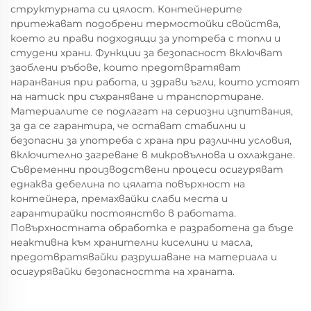
структурната си цялост. Контейнерите
притежават подобрени термостойки свойства,
което ги прави подходящи за употреба с топли и
студени храни. Функции за безопасност включват
заоблени ръбове, които предотвратяват
наранвания при работа, и здрави ъгли, които устоят
на натиск при съхраняване и транспортиране.
Материалите се подлагат на сериозни изпитвания,
за да се гарантира, че остават стабилни и
безопасни за употреба с храна при различни условия,
включително загреване в микровълнова и охлаждане.
Съвременни производствени процеси осигуряват
еднаква дебелина по цялата повърхност на
контейнера, премахвайки слаби места и
гарантирайки постоянство в работата.
Повърхностната обработка е разработена да бъде
неактивна към хранителни киселини и масла,
предотвратявайки разрушаване на материала и
осигурявайки безопасността на храната.