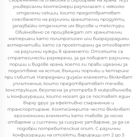
съвременната опаковка и сервиране на храна. Тези
универсални контейнери разполагат с няколко
отделени секции, които предотвратяват
смесването на различни хранителни продукти,
запазвайки отделните им вкусове и текстури.
Обикновено се произвеждат от хранителни
материали като полипропилен или биоразградими
алтернативи, като са проектирани да отговарят
на различни нужди в храненето. Отсеките са
стратегически размерени, за да побират различни
порции и видове храна, което ги прави идеални за
подготвяне на ястия, външни поръчки и кетъринг
при събития. Напреднали дизайн елементи включват
уплътнения, които предотвратяват течове,
конструкция, безопасна за употреба в микровълнова,
и конфигурации, които могат да се поставят един
върху друг за ефективно съхранение и
транспортиране. Контейнерите често включват
ергономични елементи като табове за лесно
отваряне и системи за сигурно затваряне, за да се
подобри потребителския опит. С различни
конфигурации на отсекти, вариращи от 2 до 5