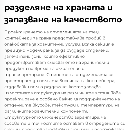
разделяне на храната и
запазване на качеството
Проектирането на отделенията на тези
контейнери за храна представлява пробив в
опаковката за хранителни услуги. Всяка секция е
прецизно моделирана, за да създаде отделени,
запечатани зони, които ефективно
предотвратяват смесването на хранителни
продукти по време на съхранение и
транспортиране. Стените на отделенията се
простират до пълната височина на контейнера,
създавайки пълно разделяне, което запазва
цялостната структура на различните ястия. Това
проектиране е особено важно за поддържането на
отделните вкусове, текстури и температури на
различните хранителни компоненти.
Структурното инженерство гарантира, че
сосовете и течностите остават в отредените си
секции, предотвратявайки изтичане и поддържайки