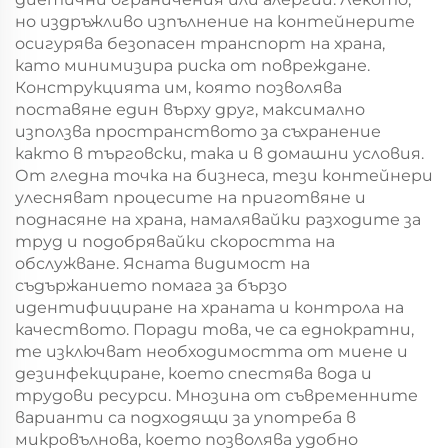
но издръжливо изпълнение на контейнерите
осигурява безопасен транспорт на храна,
като минимизира риска от повреждане.
Конструкцията им, която позволява
поставяне един върху друг, максимално
използва пространството за съхранение
както в търговски, така и в домашни условия.
От гледна точка на бизнеса, тези контейнери
улесняват процесите на приготвяне и
поднасяне на храна, намалявайки разходите за
труд и подобрявайки скоростта на
обслужване. Ясната видимост на
съдържанието помага за бързо
идентифициране на храната и контрола на
качеството. Поради това, че са еднократни,
те изключват необходимостта от миене и
дезинфекциране, което спестява вода и
трудови ресурси. Мнозина от съвременните
варианти са подходящи за употреба в
микровълнова, което позволява удобно