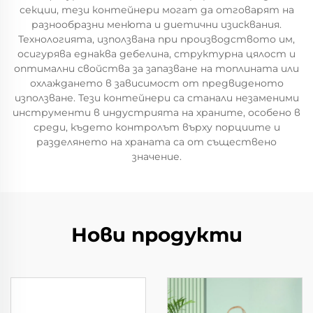
секции, тези контейнери могат да отговарят на
разнообразни менюта и диетични изисквания.
Технологията, използвана при производството им,
осигурява еднаква дебелина, структурна цялост и
оптимални свойства за запазване на топлината или
охлаждането в зависимост от предвиденото
използване. Тези контейнери са станали незаменими
инструменти в индустрията на храните, особено в
среди, където контролът върху порциите и
разделянето на храната са от съществено
значение.
Нови продукти