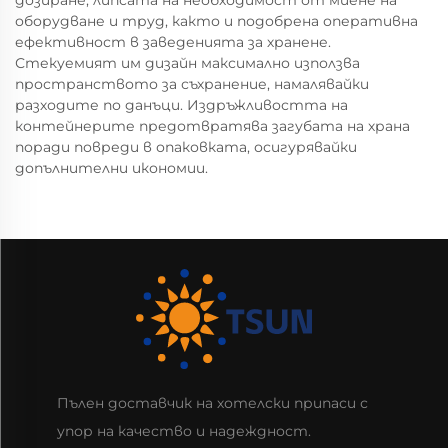
дозиране, липсата на необходимост от миене на
оборудване и труд, както и подобрена оперативна
ефективност в заведенията за хранене.
Стекуемият им дизайн максимално използва
пространството за съхранение, намалявайки
разходите по данъци. Издръжливостта на
контейнерите предотвратява загубата на храна
поради повреди в опаковката, осигурявайки
допълнителни икономии.
Пълен доставчик на хотелски припаси с
упор на качество и надеждност.