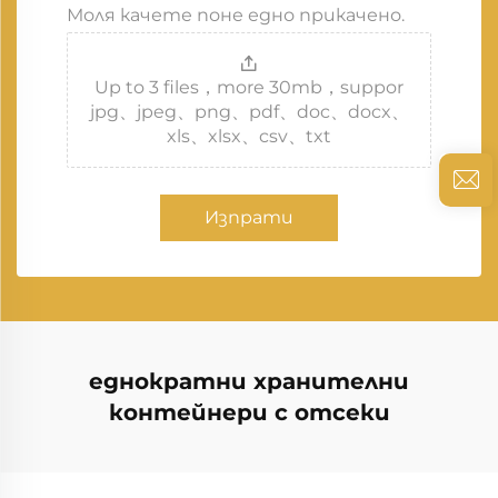
Моля качете поне едно прикачено.
Up to 3 files，more 30mb，suppor
jpg、jpeg、png、pdf、doc、docx、
xls、xlsx、csv、txt
Изпрати
еднократни хранителни
контейнери с отсеки