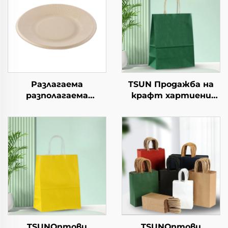
Разлагаема
TSUN Продажба на
разполагаема
крафт хартиени
хартиена чиния за
торби с персонален
салата, чашки за
логотип за упаковка
закуски, суши, пица,
на храна за Нова
хляб, сладоледи,
година/Коледа с
шоколад, бургери - за
екранна печат
кейтеринг и
занаяти
TSUNОптови
TSUNОптови