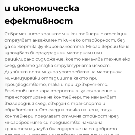
и икономическа
ефективност
Съвременните хранителни контейнери с отсекции
отразяват ангажимент към еко отговорност, без
да се жертва функционалността. Много версии вече
използват биоразградими материали или
рециклирано съдържание, което намалява техния еко
след, докато запазва структурната цялост.
Дизайнът оптимизира употребата на материала,
минимизирайки отпадъците както при
производството, така и при изхвърлянето.
Ефективните характеристики за съхранение и
транспортиране на контейнерите намаляват
въглеродния след, свързан с транспорта и
обработката. От гледна точка на цена, тези
контейнери предлагат отлична стойност чрез
многобройните си предимства: намалена
хранителна загуба благодарение на по-доброто