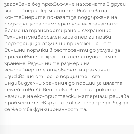
загряване без прехвърляне на храната в други
контейнери. Термичните свойства на
контейнерите помагат за поддържане на
подходящата температура на храната по
време на транспортиране и съхранение.
Техният универсален характер ги прави
подходящи за различни приложения – от
външни поръчки в ресторанти до услуги за
приготвяне на храни и институционално
хранене. Различните размери на
контейнерите отговарят на различни
изисквания относно порциите – от
индивидуални хранения до порции за цялата
семейство. Освен това, все по-широкото
наличие на еко-приятелски материали решава
проблемите, свързани с околната среда, без да
се жертва функционалността.