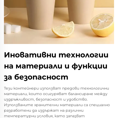
Иновативни технологии
на материали и функции
за безопасност
Тези контейнери използват предови технологични
материали, които осигуряват балансиране между
издръжливост, безопасност и удобство.
Използваните хранителни материали са специално
разработени да издържат на различни
температурни условия, като запазват