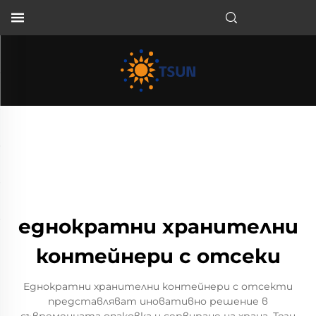
BG
еднократни хранителни
контейнери с отсеки
Еднократни хранителни контейнери с отсекти
представляват иновативно решение в