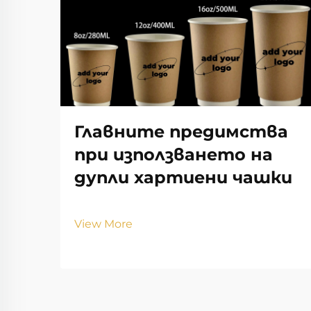
Главните предимства
при използването на
дупли хартиени чашки
View More