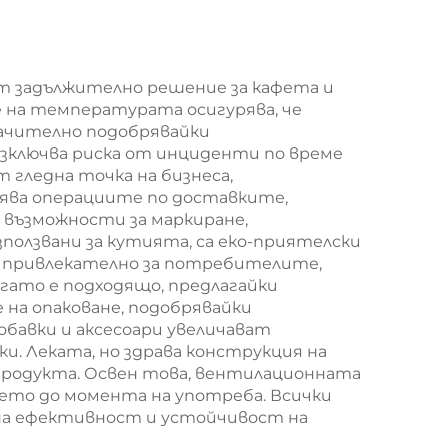
мешек с
за
повърхност за
т за
екранна печат за
т задължително решение за кафета и
е на температурата осигурява, че
/
Нова година/
начително подобрявайки
,
Кристемас,
зключва риска от инциденти по време
гледна точка на бизнеса,
ва
пластмасова
ява операциите по доставките,
а
упаковка за
 възможности за маркиране,
ползвани за кутията, са еко-приятелски
и
хранителни
 е привлекателно за потребителите,
и
продукти и
гато е подходящо, предлагайки
на опаковане, подобрявайки
занаятчии
бавки и аксесоари увеличават
. Леката, но здрава конструкция на
продукта. Освен това, вентилационната
фето до момента на употреба. Всички
на ефективност и устойчивост на