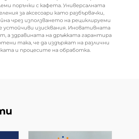
леми поръчки с кафета. Универсалната
ления за аксесоари като разбървачки,
айна чрез използването на рециклируеми
е устойчиви изисквания. Иновативната
т, а здравината на дръжката гарантира
тени така, че да издържат на различни
ката и процесите на обработка.
ти