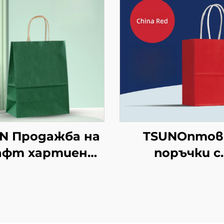
N Продажба на
TSUNОптов
афт хартиени
поръчки с
торби с
персонализи
персонален
логотип на к
логотип за
хартиен
ковка на храна
торбоподоб