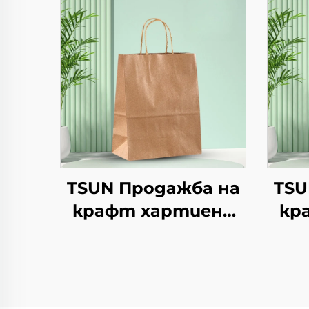
TSUN Продажба на
TSU
крафт хартиени
кр
торби с
персонален
логотип за
упаковка на храна
упа