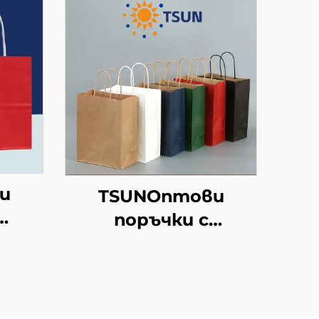
и
TSUNОптови
поръчки с
ран
персонализиран
рафт
логотип на крафт
хартиен
ен
торбоподобен