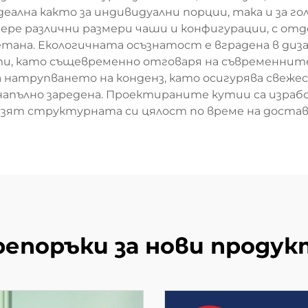
ална както за индивидуални порции, така и за го
ре различни размери чаши и конфигурации, с отде
етана. Екологичната осъзнатост е вградена в диз
и, като същевременно отговаря на съвременнит
натрупването на конденз, като осигурява свежес
напълно заредена. Проектираните кутии са израбо
азят структурната си цялост по време на достав
репоръки за нови продук