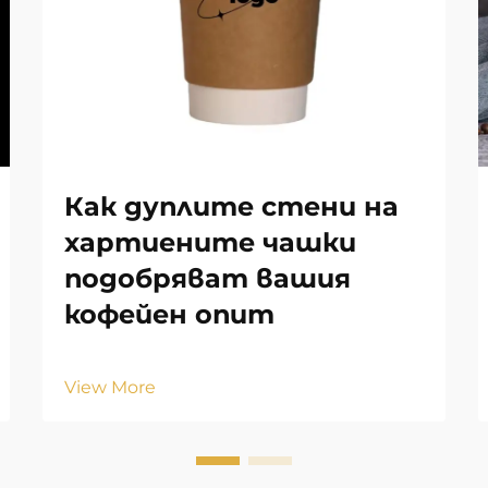
Как дуплите стени на
хартиените чашки
подобряват вашия
кофейен опит
View More