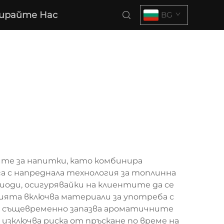
ирайте Нас
BG
те за напитки, като комбинира
а с напреднала технология за топлинна
оди, осигурявайки на клиентите да се
ята включва материали за употреба с
то същевременно запазва ароматичните
изключва риска от пръскане по време на