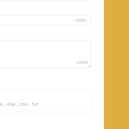
0/200
0/1000
s、xlsx、csv、txt