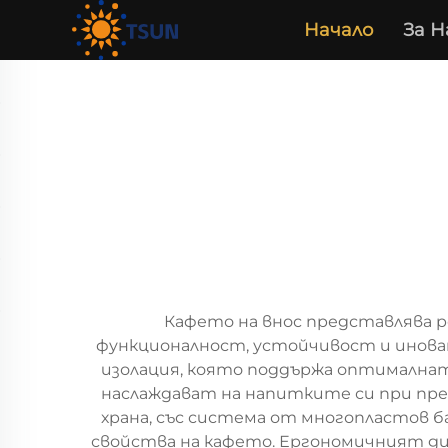
Начало
За Н
Кафето на внос представлява 
функционалност, устойчивост и иноват
изолация, която поддържа оптималнат
наслаждават на напитките си при пр
храна, със система от многопластов 
свойства на кафето. Ергономичният диз