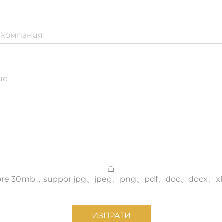
，more 30mb，suppor jpg、jpeg、png、pdf、doc、docx、xl
ИЗПРАТИ