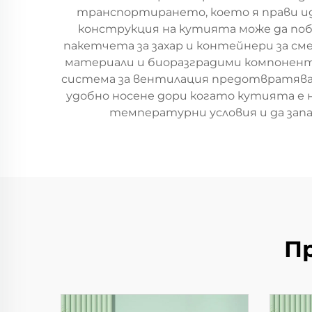
транспортирането, което я прави иде
конструкция на кутията може да побе
пакетчета за захар и контейнери за см
материали и биоразградими компонент
система за вентилация предотвратява 
удобно носене дори когато кутията е 
температурни условия и да зап
П