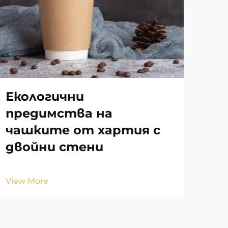
Екологични
Ха
предимства на
ср
чашките от хартия с
то
двойни стени
до
View More
Vie