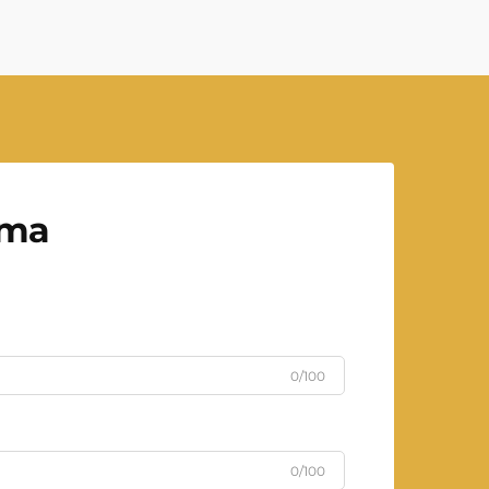
рта
0/100
0/100