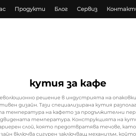
ас
Продукти
Блог
Сервиз
Контакт
кутия за кафе
революционно решение в индустрията на опаковки
ивен дизайн. Тази специализирана кутия разполаг
а температура на кафето за продължителни пери
едвидената температура. Конструкцията на кути
бариерен слой, която предотвратява течове, ка
айн включва сигурен заключващ механизъм, който 