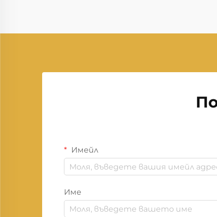
По
Имейл
Име