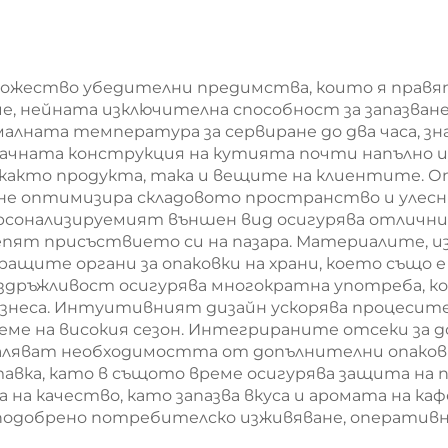
 Нова година/
мешек с
леда с екранна
повърхност 
печат
екранна печа
множество убедителни предимства, които я правя
че, нейната изключителна способност за запазван
Нова година
ната температура за сервиране до два часа, з
Кристемас
чната конструкция на кутията почти напълно и
акто продукта, така и вещите на клиентите. От 
пластмасо
не оптимизира складовото пространство и улесн
упаковка з
рсонализируемият външен вид осигурява отлични
пят присъствието си на пазара. Материалите, из
хранителн
ращите органи за опаковки на храни, което също
продукти 
издръжливост осигурява многократна употреба, ко
знеса. Интуитивният дизайн ускорява процесите 
занаятчии
е на високия сезон. Интегрираните отсеки за до
ляват необходимостта от допълнителни опаковки
авка, като в същото време осигурява защита на 
 на качество, като запазва вкуса и аромата на ка
подобрено потребителско изживяване, оператив