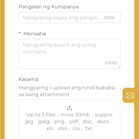
Pangalan ng Kumpanya
0/200
Mensahe
0/1000
Kasama
Mangyaring i-upload ang hindi bababa
sa isang attachment
Up to 3 files，more 30mb，suppor
jpg、jpeg、png、pdf、doc、docx、
xls、xlsx、csv、txt