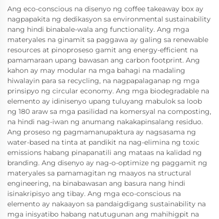
Ang eco-conscious na disenyo ng coffee takeaway box ay
nagpapakita ng dedikasyon sa environmental sustainability
nang hindi binabale-wala ang functionality. Ang mga
materyales na ginamit sa paggawa ay galing sa renewable
resources at pinoproseso gamit ang energy-efficient na
pamamaraan upang bawasan ang carbon footprint. Ang
kahon ay may modular na mga bahagi na madaling
hiwalayin para sa recycling, na nagpapalaganap ng mga
prinsipyo ng circular economy. Ang mga biodegradable na
elemento ay idinisenyo upang tuluyang mabulok sa loob
ng 180 araw sa mga pasilidad na komersyal na composting,
na hindi nag-iwan ng anumang nakakapinsalang residuo.
Ang proseso ng pagmamanupaktura ay nagsasama ng
water-based na tinta at pandikit na nag-elimina ng toxic
emissions habang pinapanatili ang mataas na kalidad ng
branding. Ang disenyo ay nag-o-optimize ng paggamit ng
materyales sa pamamagitan ng maayos na structural
engineering, na binabawasan ang basura nang hindi
isinakripisyo ang tibay. Ang mga eco-conscious na
elemento ay nakaayon sa pandaigdigang sustainability na
mga inisyatibo habang natutugunan ang mahihigpit na