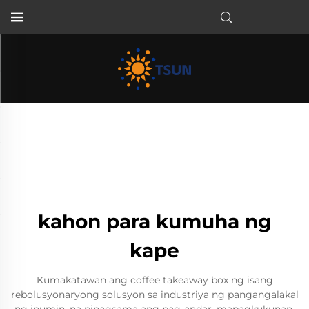
TL
kahon para kumuha ng
kape
Kumakatawan ang coffee takeaway box ng isang
rebolusyonaryong solusyon sa industriya ng pangangalakal