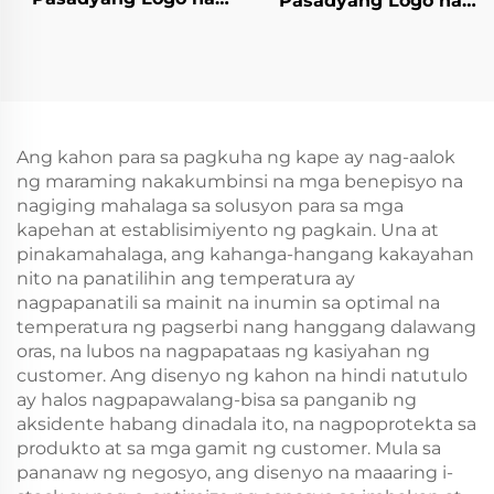
Pasadyang Logo na
Tote Bag sa Brown
Tote Bag sa Brown
Paper Screen Printing
Paper Screen Printing
Surface Bagong
Surface Bagong
Taon/Christmas
Taon/Christmas
Takeaway Food Plastic
Takeaway Food Plastic
Packaging Crafts
Packaging Crafts
Ang kahon para sa pagkuha ng kape ay nag-aalok
ng maraming nakakumbinsi na mga benepisyo na
nagiging mahalaga sa solusyon para sa mga
kapehan at establisimiyento ng pagkain. Una at
pinakamahalaga, ang kahanga-hangang kakayahan
nito na panatilihin ang temperatura ay
nagpapanatili sa mainit na inumin sa optimal na
temperatura ng pagserbi nang hanggang dalawang
oras, na lubos na nagpapataas ng kasiyahan ng
customer. Ang disenyo ng kahon na hindi natutulo
ay halos nagpapawalang-bisa sa panganib ng
aksidente habang dinadala ito, na nagpoprotekta sa
produkto at sa mga gamit ng customer. Mula sa
pananaw ng negosyo, ang disenyo na maaaring i-