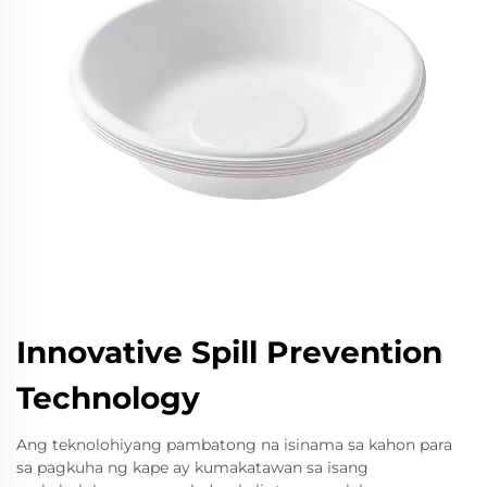
Innovative Spill Prevention
Technology
Ang teknolohiyang pambatong na isinama sa kahon para
sa pagkuha ng kape ay kumakatawan sa isang