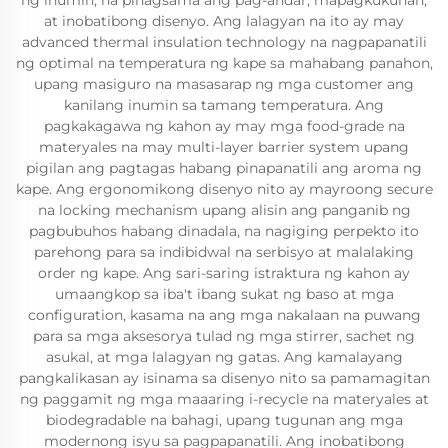
ng inumin, na pinagsama ang pag-andar, mapagkukunan,
at inobatibong disenyo. Ang lalagyan na ito ay may
advanced thermal insulation technology na nagpapanatili
ng optimal na temperatura ng kape sa mahabang panahon,
upang masiguro na masasarap ng mga customer ang
kanilang inumin sa tamang temperatura. Ang
pagkakagawa ng kahon ay may mga food-grade na
materyales na may multi-layer barrier system upang
pigilan ang pagtagas habang pinapanatili ang aroma ng
kape. Ang ergonomikong disenyo nito ay mayroong secure
na locking mechanism upang alisin ang panganib ng
pagbubuhos habang dinadala, na nagiging perpekto ito
parehong para sa indibidwal na serbisyo at malalaking
order ng kape. Ang sari-saring istraktura ng kahon ay
umaangkop sa iba't ibang sukat ng baso at mga
configuration, kasama na ang mga nakalaan na puwang
para sa mga aksesorya tulad ng mga stirrer, sachet ng
asukal, at mga lalagyan ng gatas. Ang kamalayang
pangkalikasan ay isinama sa disenyo nito sa pamamagitan
ng paggamit ng mga maaaring i-recycle na materyales at
biodegradable na bahagi, upang tugunan ang mga
modernong isyu sa pagpapanatili. Ang inobatibong