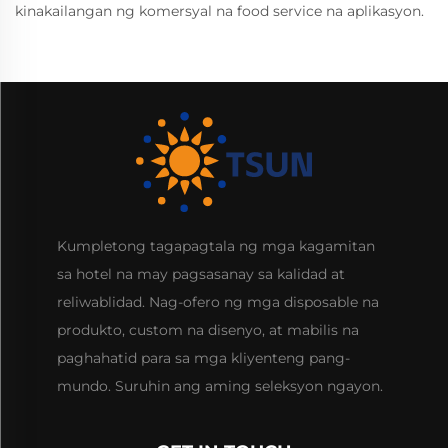
kinakailangan ng komersyal na food service na aplikasyon.
Kumpletong tagapagtala ng mga kagamitan
sa hotel na may pagsasanay sa kalidad at
reliwablidad. Nag-ofero ng mga disposable na
produkto, custom na disenyo, at mabilis na
paghahatid para sa mga kliyenteng pang-
mundo. Suruhin ang aming seleksyon ngayon.