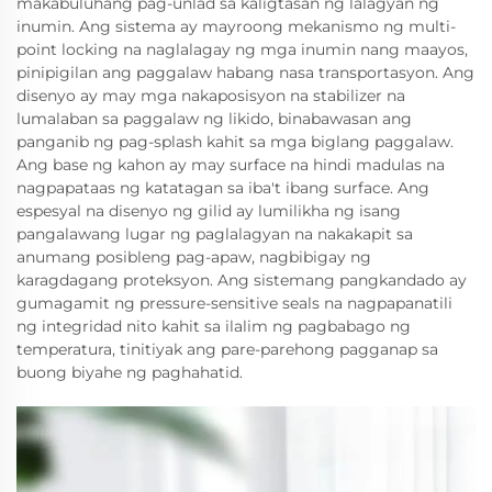
makabuluhang pag-unlad sa kaligtasan ng lalagyan ng
inumin. Ang sistema ay mayroong mekanismo ng multi-
point locking na naglalagay ng mga inumin nang maayos,
pinipigilan ang paggalaw habang nasa transportasyon. Ang
disenyo ay may mga nakaposisyon na stabilizer na
lumalaban sa paggalaw ng likido, binabawasan ang
panganib ng pag-splash kahit sa mga biglang paggalaw.
Ang base ng kahon ay may surface na hindi madulas na
nagpapataas ng katatagan sa iba't ibang surface. Ang
espesyal na disenyo ng gilid ay lumilikha ng isang
pangalawang lugar ng paglalagyan na nakakapit sa
anumang posibleng pag-apaw, nagbibigay ng
karagdagang proteksyon. Ang sistemang pangkandado ay
gumagamit ng pressure-sensitive seals na nagpapanatili
ng integridad nito kahit sa ilalim ng pagbabago ng
temperatura, tinitiyak ang pare-parehong pagganap sa
buong biyahe ng paghahatid.