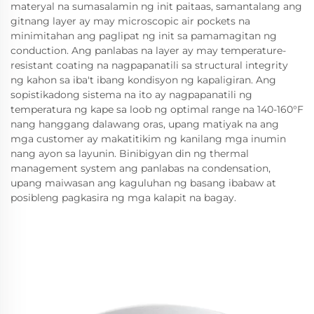
materyal na sumasalamin ng init paitaas, samantalang ang
gitnang layer ay may microscopic air pockets na
minimitahan ang paglipat ng init sa pamamagitan ng
conduction. Ang panlabas na layer ay may temperature-
resistant coating na nagpapanatili sa structural integrity
ng kahon sa iba't ibang kondisyon ng kapaligiran. Ang
sopistikadong sistema na ito ay nagpapanatili ng
temperatura ng kape sa loob ng optimal range na 140-160°F
nang hanggang dalawang oras, upang matiyak na ang
mga customer ay makatitikim ng kanilang mga inumin
nang ayon sa layunin. Binibigyan din ng thermal
management system ang panlabas na condensation,
upang maiwasan ang kaguluhan ng basang ibabaw at
posibleng pagkasira ng mga kalapit na bagay.