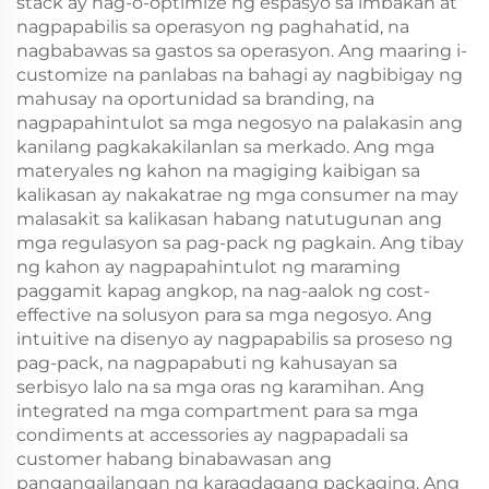
stack ay nag-o-optimize ng espasyo sa imbakan at
nagpapabilis sa operasyon ng paghahatid, na
nagbabawas sa gastos sa operasyon. Ang maaring i-
customize na panlabas na bahagi ay nagbibigay ng
mahusay na oportunidad sa branding, na
nagpapahintulot sa mga negosyo na palakasin ang
kanilang pagkakakilanlan sa merkado. Ang mga
materyales ng kahon na magiging kaibigan sa
kalikasan ay nakakatrae ng mga consumer na may
malasakit sa kalikasan habang natutugunan ang
mga regulasyon sa pag-pack ng pagkain. Ang tibay
ng kahon ay nagpapahintulot ng maraming
paggamit kapag angkop, na nag-aalok ng cost-
effective na solusyon para sa mga negosyo. Ang
intuitive na disenyo ay nagpapabilis sa proseso ng
pag-pack, na nagpapabuti ng kahusayan sa
serbisyo lalo na sa mga oras ng karamihan. Ang
integrated na mga compartment para sa mga
condiments at accessories ay nagpapadali sa
customer habang binabawasan ang
pangangailangan ng karagdagang packaging. Ang