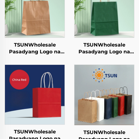
TSUNWholesale
TSUNWholesale
Pasadyang Logo na
Pasadyang Logo na
Tote Bag sa Brown
Tote Bag sa Brown
Paper para sa
Paper para sa
Takeaway ng Bagong
Takeaway ng Bagong
Taon/Christmas Food
Taon/Christmas Food
Packaging Screen
Packaging Screen
Printing Surface
Printing Surface
TSUNWholesale
TSUNWholesale
Pasadyang Logo na