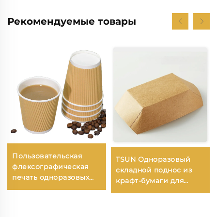
Рекомендуемые товары
Пользовательская
TSUN Одноразовый
флексографическая
складной поднос из
печать одноразовых
крафт-бумаги для
двустенных
барбекю, картофеля
гофрированных
фри, жареной курицы,
бумажных чашек для
колбасы и крылышек.