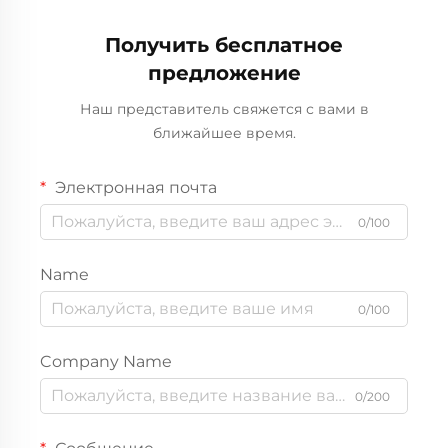
кофе и других
Тарелка для ужина с
напитков
исчезающим
Получить бесплатное
продовольственного
покрытием.
предложение
качества.
Наш представитель свяжется с вами в
ближайшее время.
Электронная почта
0/100
Name
0/100
Company Name
0/200