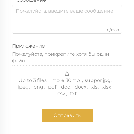
Сообщение
0/1000
Приложение
Пожалуйста, прикрепите хотя бы один
файл
Up to 3 files，more 30mb，suppor jpg、
jpeg、png、pdf、doc、docx、xls、xlsx、
csv、txt
Отправить