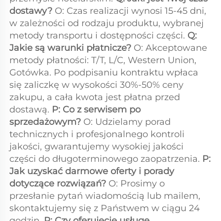
dostawy? 
O: Czas realizacji wynosi 15-45 dni, 
w zależności od rodzaju produktu, wybranej 
metody transportu i dostępności części. 
Q: 
Jakie są warunki płatnicze? 
O: Akceptowane 
metody płatności: T/T, L/C, Western Union, 
Gotówka. Po podpisaniu kontraktu wpłaca 
się zaliczkę w wysokości 30%-50% ceny 
zakupu, a cała kwota jest płatna przed 
dostawą. 
P: Co z serwisem po 
sprzedażowym? 
O: Udzielamy porad 
technicznych i profesjonalnego kontroli 
jakości, gwarantujemy wysokiej jakości 
części do długoterminowego zaopatrzenia. 
P: 
Jak uzyskać darmowe oferty i porady 
dotyczące rozwiązań? 
O: Prosimy o 
przesłanie pytań wiadomością lub mailem, 
skontaktujemy się z Państwem w ciągu 24 
godzin. 
P: Czy oferujecie usługę 