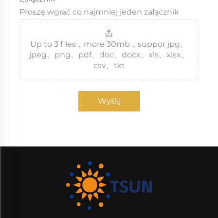
Proszę wgrać co najmniej jeden załącznik
Up to 3 files，more 30mb，suppor jpg、
jpeg、png、pdf、doc、docx、xls、xlsx、
csv、txt
Wyślij