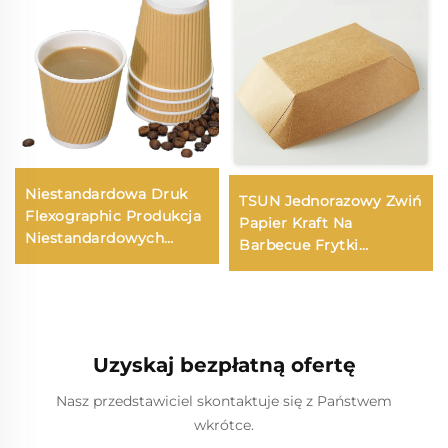
Niestandardowa Druk
TSUN Jednorazowy Zwiń
Flexographic Produkcja
Papier Kraft Na
Niestandardowych
Barbecue Frytki
Jednorazowych
Pieczone Kurczaka
Pucharów Papierowych
Kiełbaski Skrzydełka
do Wzięcia z Dwoma
Otwarty Talerz Kolacja
Ściankami Papieru
Vanishing
Recyklingowego
Uzyskaj bezpłatną ofertę
Nasz przedstawiciel skontaktuje się z Państwem
wkrótce.