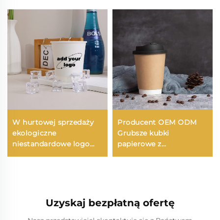
W hurtowej sprzedaży
Producent OEM ODM
ekologiczne
Grubsze kubki
niestandardowe logo
papierowe z
Kubki papierowe z
podwójnymi ściankami
podwójnymi ściankami
do wzięcia 12oz Więcej
8oz-22oz do gorących
zaopatrzenia dla hoteli i
napojów zestaw
restauracji
hotelowy
Uzyskaj bezpłatną ofertę