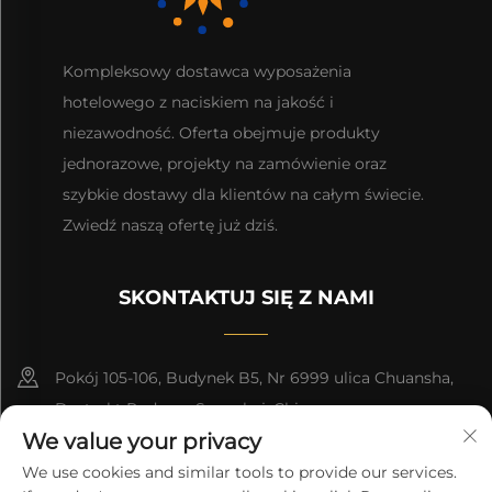
Kompleksowy dostawca wyposażenia
hotelowego z naciskiem na jakość i
niezawodność. Oferta obejmuje produkty
jednorazowe, projekty na zamówienie oraz
szybkie dostawy dla klientów na całym świecie.
Zwiedź naszą ofertę już dziś.
SKONTAKTUJ SIĘ Z NAMI
Pokój 105-106, Budynek B5, Nr 6999 ulica Chuansha,
Dystrykt Pudong, Szanghaj, Chiny
We value your privacy
+86-18917365593
We use cookies and similar tools to provide our services.