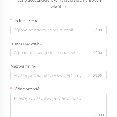
Nasz przedstawiciel skontaktuje się z Państwem
wkrótce.
Adres e-mail
0/100
Imię i nazwisko
0/100
Nazwa firmy
0/200
Wiadomość
0/1000