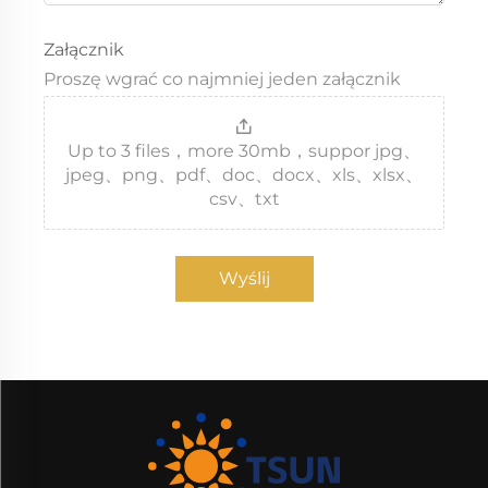
Załącznik
Proszę wgrać co najmniej jeden załącznik
Up to 3 files，more 30mb，suppor jpg、
jpeg、png、pdf、doc、docx、xls、xlsx、
csv、txt
Wyślij