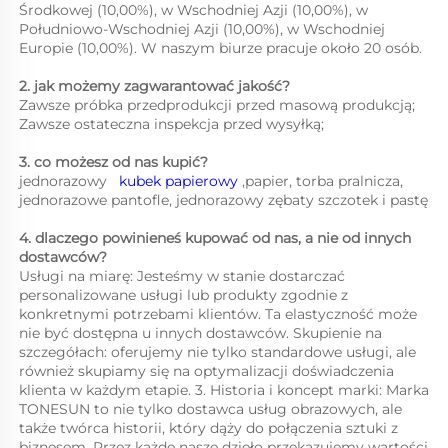
Środkowej (10,00%), w Wschodniej Azji (10,00%), w 
Południowo-Wschodniej Azji (10,00%), w Wschodniej 
Europie (10,00%). W naszym biurze pracuje około 20 osób. 
2. jak możemy zagwarantować jakość?   
Zawsze próbka przedprodukcji przed masową produkcją;   
Zawsze ostateczna inspekcja przed wysyłką;   
3. co możesz od nas kupić?   
jednorazowy   
kubek papierowy 
,papier, torba pralnicza, 
jednorazowe pantofle, jednorazowy zębaty szczotek i pastę 
4. dlaczego powinieneś kupować od nas, a nie od innych 
dostawców?   
Usługi na miarę: Jesteśmy w stanie dostarczać 
personalizowane usługi lub produkty zgodnie z 
konkretnymi potrzebami klientów. Ta elastyczność może 
nie być dostępna u innych dostawców. Skupienie na 
szczegółach: oferujemy nie tylko standardowe usługi, ale 
również skupiamy się na optymalizacji doświadczenia 
klienta w każdym etapie. 3. Historia i koncept marki: Marka 
TONESUN to nie tylko dostawca usług obrazowych, ale 
także twórca historii, który dąży do połączenia sztuki z 
biznesem. Przez każde nasze dzieło przekazujemy wartości 