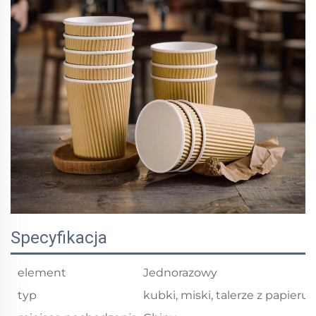
Specyfikacja
element
Jednorazowy
typ
kubki, miski, talerze z papieru