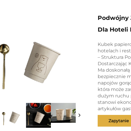
Podwójny 
Dla Hoteli 
Kubek papier
hotelach i re
– Struktura Po
Dostarczając 
Ma doskonałą 
bezpiecznie m
napojów gorąc
która może zas
dużym ruchu p
stanowi ekono
artykułów ga
Zapytanie