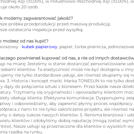
hodniej Azji (10,00%), w Południowo-Wschodniej Azji (10,00%), 
cuje około 20 osób. 
jak możemy zagwarantować jakość?   
sze próbka przedprodukcji przed masową produkcją;   
sze ostateczna inspekcja przed wysyłką;   
co możesz od nas kupić?   
norazowy   
kubek papierowy 
,papier, torba pralnicza, jednorazow
dlaczego powinieneś kupować od nas, a nie od innych dostawców?
ugi na miarę: Jesteśmy w stanie dostarczać personalizowane usł
rzebami klientów. Ta elastyczność może nie być dostępna u inny
rujemy nie tylko standardowe usługi, ale również skupiamy się n
pie. 3. Historia i koncept marki: Marka TONESUN to nie tylko dost
ry dąży do połączenia sztuki z biznesem. Przez każde nasze dzieło
eratury. Trzymamy się oryginalności i opowiadamy klientom mocni
Zalety obsługi klienta: Efektywna komunikacja: Dysponujemy zespo
rpliwy i odpowiedzialny, aby zapewnić płynny proces współpracy
ółpraca z nami to nie tylko zakończenie projektu, ale również 
my o dalszy sukces naszych klientów. 5. Renoma branżowa i udan
 wielu klientów i zdobyliśmy dobrą reputację (mogą zostać wymie
entów). Nasze usługi są przeznaczone dla klientów o wysokich w
pnia rzadka na rynku. 