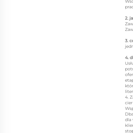
Wsc
pra
2. 
Zaw
Zaw
3. 
jed
4. 
Usł
pot
ofe
eta
któ
lit
4. 
cie
Wsp
Dba
dla
kli
sto