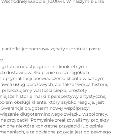
w Wschodniej Europie (10,00%). W naszym biurze 
e pantofle, jednorazowy zębaty szczotek i pastę 
   
ugi lub produkty zgodnie z konkretnymi 
ch dostawców. Skupienie na szczegółach: 
a optymalizacji doświadczenia klienta w każdym 
awca usług obrazowych, ale także twórca historii, 
 przekazujemy wartości ciepła, prostoty i 
ejsze historie marki z perspektywy artystycznej. 
łem obsługi klienta, który szybko reaguje, jest 
. Gwarancja długoterminowej współpracy: 
nawiązanie długoterminowego związku współpracy. 
e przypadki: Pomyślnie zrealizowaliśmy projekty 
nione niektóre konkretne przypadki lub opinie 
ymaganiach, a ta dokładna pozycja jest do pewnego 