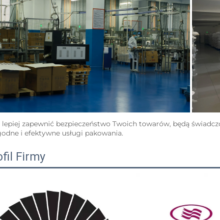
 lepiej zapewnić bezpieczeństwo Twoich towarów, będą świadczon
odne i efektywne usługi pakowania.   
fil Firmy