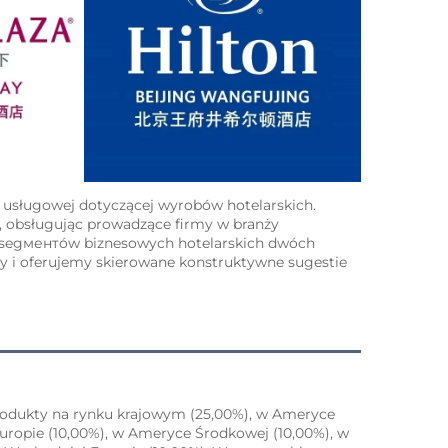
 usługowej dotyczącej wyrobów hotelarskich. 
i, obsługując prowadzące firmy w branży 
 segментów biznesowych hotelarskich dwóch 
y i oferujemy skierowane konstruktywne sugestie 
rodukty na rynku krajowym (25,00%), w Ameryce 
uropie (10,00%), w Ameryce Środkowej (10,00%), w 