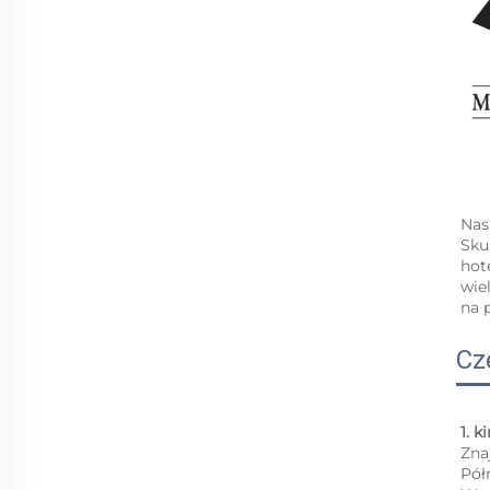
Nas
Sku
hot
wie
na 
Cz
1. k
Zna
Pół