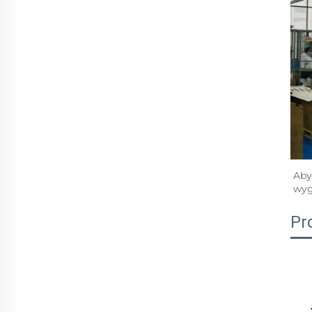
Aby
wyg
Pro