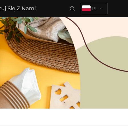
tuj Się Z Nami
PL