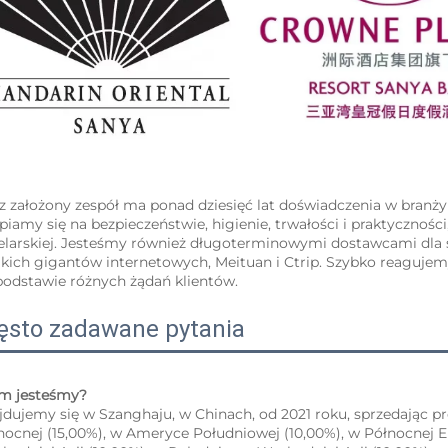
z założony zespół ma ponad dziesięć lat doświadczenia w branży
piamy się na bezpieczeństwie, higienie, trwałości i praktycznośc
elarskiej. Jesteśmy również długoterminowymi dostawcami dla
lkich gigantów internetowych, Meituan i Ctrip. Szybko reagujem
podstawie różnych żądań klientów. 
ęsto zadawane pytania
im jesteśmy?   
jdujemy się w Szanghaju, w Chinach, od 2021 roku, sprzedając p
nocnej (15,00%), w Ameryce Południowej (10,00%), w Północnej E