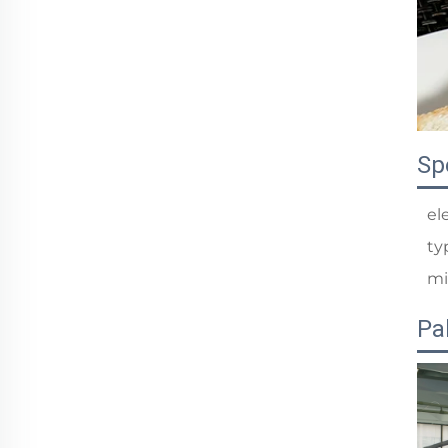
Sp
el
ty
mi
Pa