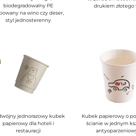
biodegradowalny PE
drukiem złotego f
rbowany na wino czy deser,
styl jednosterenny
dwójny jednorazowy kubek
Kubek papierowy o p
papierowy dla hoteli i
ścianie w jednym ksz
restauracji
antyoparzeniow