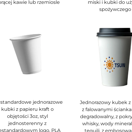
rącej kawie lub rzemiosle
miski i kubki do u
spożywczego
estandardowe jednorazowe
Jednorazowy kubek z
kubki z papieru kraft o
z falowanymi ścianka
objętości 3oz, styl
degradowalny, z pokr
jednosterenny z
whisky, wody mineral
estandardowym logo, PLA
tequili, z embosowa