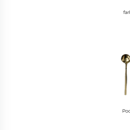
fa
Po