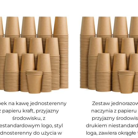
ek na kawę jednosterenny
Zestaw jednorazo
z papieru kraft, przyjazny
naczynia z papieru 
środowisku, z
przyjazny środowis
estandardowym logo, styl
drukiem niestandar
ednosterenny do użycia w
loga, zawiera okrągłe 