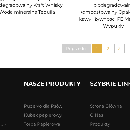
degradowalny Kraft Whisky
biodegradowal
Woda mineralna Tequila
Kompostowalny Opa
kawy i żywności PE 
Wypukły
Poprzedni
1
2
3
NASZE PRODUKTY
SZYBKIE LIN
Pudełko dla Psów
Strona Główna
Kubek papierowy
O Nas
Torba Papierowa
Produkty
o z