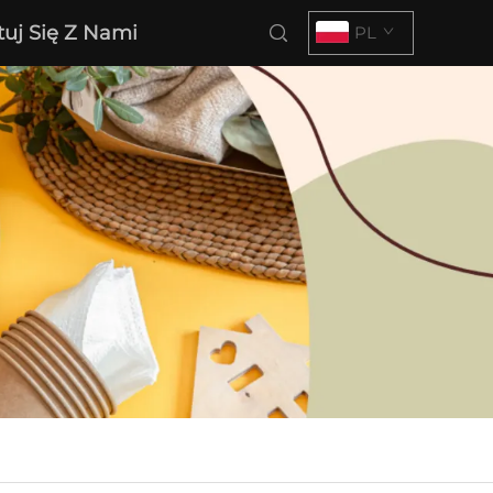
tuj Się Z Nami
PL