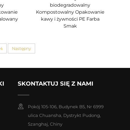
ny
biodegradowalny
kowanie
Kompostowalny Opakowanie
Malowany
kawy i żywności PE Farba
Smak
4
Następny
KI
SKONTAKTUJ SIĘ Z NAMI
Pokój 105-106, Budynek B5, Nr 6999
ulica Chuansha, Dystrykt Pudong,
Szanghaj, Chiny