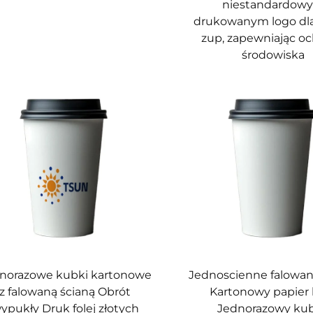
niestandardow
drukowanym logo dla
zup, zapewniając o
środowiska
norazowe kubki kartonowe
Jednoscienne falowan
z falowaną ścianą Obrót
Kartonowy papier 
ypukły Druk folej złotych
Jednorazowy ku