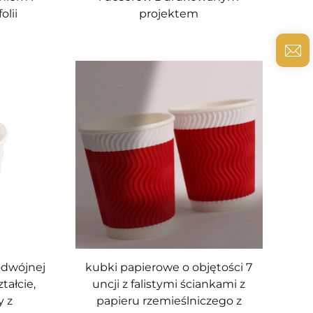
olii
projektem
odwójnej
kubki papierowe o objętości 7
tałcie,
uncji z falistymi ściankami z
y z
papieru rzemieślniczego z