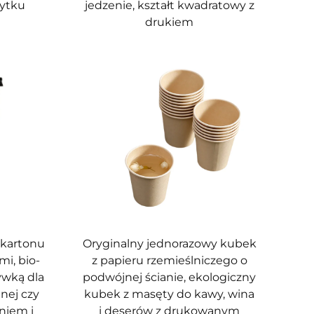
żytku
jedzenie, kształt kwadratowy z
drukiem
 kartonu
Oryginalny jednorazowy kubek
mi, bio-
z papieru rzemieślniczego o
ywką dla
podwójnej ścianie, ekologiczny
nej czy
kubek z masęty do kawy, wina
niem i
i deserów z drukowanym