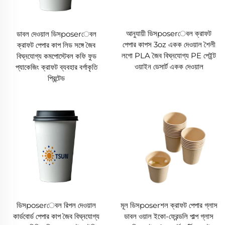
আনুযায়ী ডিসposerেবল ক্রাফট
ডাবল দেওয়াল ডিসposerেবল
পেপার কাপস 3oz একক দেওয়াল শৈলী
ক্রাফট পেপার কাপ লিড সঙ্গে জৈব
লগো PLA জৈব বিঘ্নযোগ্য PE পেইন্ট
বিঘ্নযোগ্য কমপোস্টেবল কফি ফুড
ওয়াইন ডেসার্ট একক দেওয়াল
প্যাকেজিং ক্রাফট ব্যবহার বর্গাকৃতি
প্রিন্টেড
ডিসposerেবল রিপল দেওয়াল
মূল ডিসposerশল ক্রাফট পেপার গ্লাস
কার্ডবোর্ড পেপার কাপ জৈব বিঘ্নযোগ্য
ডাবল ওয়াল ইকো-ফ্রেন্ডলি পাল্প গ্লাস