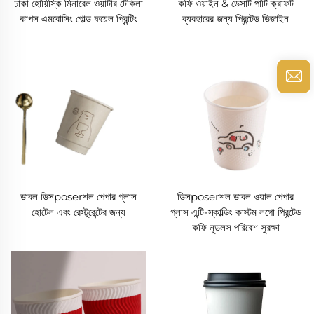
ঢাকা হোয়িস্কি মিনারেল ওয়াটার টেকিলা
কফি ওয়াইন & ডেসার্ট পার্টি ক্রাফট
কাপস এমবোসিং গোল্ড ফয়েল প্রিন্টিং
ব্যবহারের জন্য প্রিন্টেড ডিজাইন
ডাবল ডিসposerশল পেপার গ্লাস
ডিসposerশল ডাবল ওয়াল পেপার
হোটেল এবং রেস্টুরেন্টের জন্য
গ্লাস এন্টি-স্কাল্ডিং কাস্টম লগো প্রিন্টেড
কফি নুডলস পরিবেশ সুরক্ষা