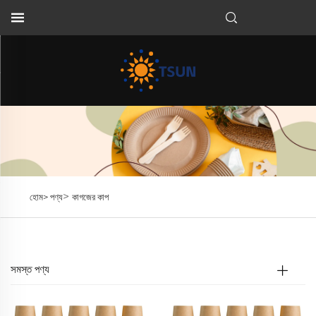
BN
>
হোম>
পণ্য
কাগজের কাপ
সমস্ত পণ্য