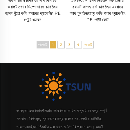
একক ওয়াল রিপল ওয়াল করুগেটেড
এক দেওয়াল রিপল দেওয়াল করু তটচারী
ক্রাফট পেপার ডিস্পোজাবল কাপ জৈব
ক্রাফট কাগজ বার্জ কাপ জৈব অববাহ্য
গ্রস্থ পুঁতো কফি খাবারের প্যাকেজিং PE
পদার্থ পুনর্গঠনযোগ্য কফি খাবার প্যাকেজিং
পেইন্ট এমবস
PE পেইন্ট কোট
আগেরটি
1
2
3
4
পরেরটি
গুণবত্তা এবং নির্ভরশীলতায় জোর দিয়ে হোটেল সাপ্লাইয়ের জন্য সম্পূর্ণ
সমাধান। বিশ্বজুড়ে গ্রাহকদের জন্য ব্যবহার পর ফেলনীয় আইটেম,
পারসোনালাইজড ডিজাইন এবং দ্রুত ডেলিভারি প্রদান করে। আজই