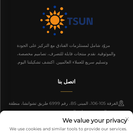
مزوّد شامل لمستلزمات الفنادق مع التركيز على الجودة
والموثوقية. نقدم منتجات قابلة للتصرف، تصاميم مخصصة،
وتسليم سريع للعملاء العالميين. اكتشف تشكيلتنا اليوم.
اتصل بنا
الغرفة 105-106، المبنى B5، رقم 6999 طريق تشوانشا، منطقة
بودونغ الجديدة، شنغهاي، الصين
We value your privacy
+86-18917365593
We use cookies and similar tools to provide our services.